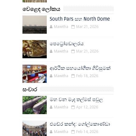
වෙළෙඳ ලෝකය
South Pars සහ North Dome
Mawitha
Mar 21, 2026
පෙට්‍රෝඩොලරය
Mawitha
Mar 21, 2026
ආර්ථික සහයෝගීතා ගිවිසුමක්
Mawitha
Feb 18, 2026
සංචාර
මහ වන මැද තල්මස් පවුල
Mawitha
Apr 12, 2026
එඬේර කන්ද: ගෝල්කොණ්ඩා
Mawitha
Feb 14, 2026