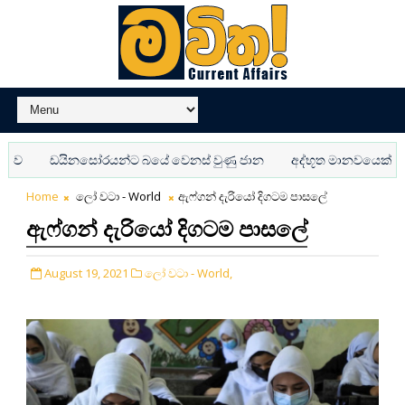
ඩයිනසෝරයන්ට බයේ වෙනස් වුණු ජාන
අද්භූත මානවයෙක් අපේ ඇග
Home
ලෝ වටා - World
ඇෆ්ගන් දැරියෝ දිගටම පාසලේ
ඇෆ්ගන් දැරියෝ දිගටම පාසලේ
August 19, 2021
ලෝ වටා - World,