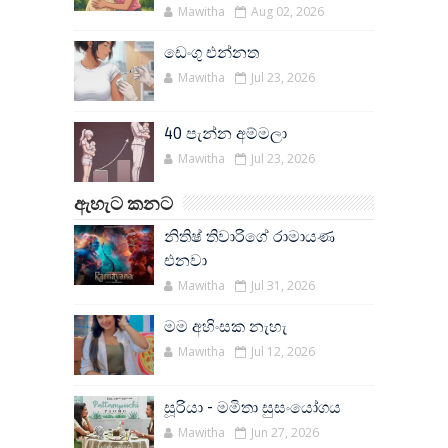
Mawitha
Aug 02, 2026
ඩෙංගු එන්නත
Mawitha
Jul 23, 2026
40 පැන්න අම්මලා
Mawitha
Jul 23, 2026
ඇහැට කනට
නිතිෂ් තිවාරිගේ රාමායණ
එනවා
Mawitha
Jul 31, 2026
මම අහිංසක නැහැ
Mawitha
Jul 12, 2026
සූරියා - මමිතා සුසංයෝගය
Mawitha
Jun 27, 2026