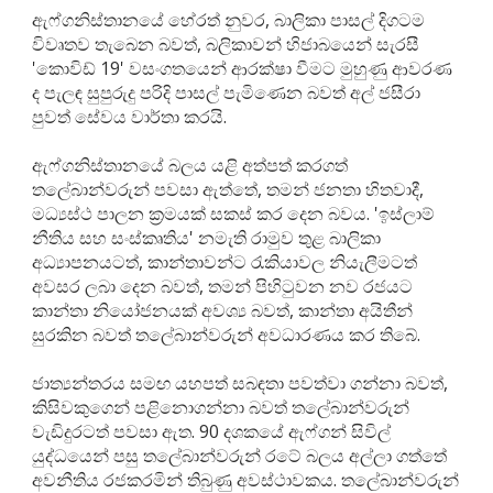
ඇෆ්ගනිස්තානයේ හේරත් නුවර, බාලිකා පාසල් දිගටම
විවෘතව තැබෙන බවත්, බලිකාවන් හිජාබයෙන් සැරසී
'කොවිඩ් 19' වසංගතයෙන් ආරක්ෂා වීමට මුහුණු ආවරණ
ද පැලඳ සුපුරුදු පරිදි පාසල් පැමිණෙන බවත් අල් ජසීරා
පුවත් සේවය වාර්තා කරයි.
ඇෆ්ගනිස්තානයේ බලය යළි අත්පත් කරගත්
තලේබාන්වරුන් පවසා ඇත්තේ, තමන් ජනතා හිතවාදී,
මධ්‍යස්ථ පාලන ක්‍රමයක් සකස් කර දෙන බවය. 'ඉස්ලාම්
නීතිය සහ සංස්කෘතිය' නමැති රාමුව තුළ බාලිකා
අධ්‍යාපනයටත්, කාන්තාවන්ට රැකියාවල නියැලීමටත්
අවසර ලබා දෙන බවත්, තමන් පිහිටුවන නව රජයට
කාන්තා නියෝජනයක් අවශ්‍ය බවත්, කාන්තා අයිතීන්
සුරකින බවත් තලේබාන්වරුන් අවධාරණය කර තිබේ.
ජාත්‍යන්තරය සමඟ යහපත් සබඳතා පවත්වා ගන්නා බවත්,
කිසිවකුගෙන් පළිනොගන්නා බවත් තලේබාන්වරුන්
වැඩිදුරටත් පවසා ඇත. 90 දශකයේ ඇෆ්ගන් සිවිල්
යුද්ධයෙන් පසු තලේබාන්වරුන් රටේ බලය අල්ලා ගත්තේ
අවනීතිය රජකරමින් තිබුණු අවස්ථාවකය. තලේබාන්වරුන්