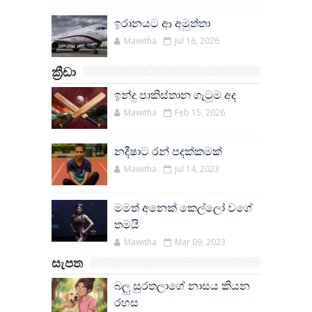
ඉරානයට ආ අමුත්තා
Mawitha
Jul 16, 2026
ක්‍රීඩා
ඉන්දු පාකිස්තාන ගැටුම අද
Mawitha
Feb 15, 2026
නදීෂාට රන් පදක්කමක්
Mawitha
Jul 14, 2023
මමත් අනෙක් කෙල්ලෝ වගේ
තමයි
Mawitha
Mar 09, 2023
සැපත
බලු සුරතලාගේ නාසය කියන
රහස