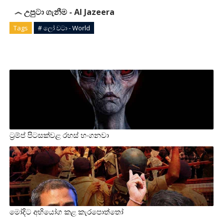
෴ උපුටා ගැනීම - Al Jazeera
Tags
# ලෝ වටා - World
ට්‍රම්ප් පිටසක්වළ රහස් හංගනවා
මෝදිට අභියෝග කළ කැරපොත්තෝ