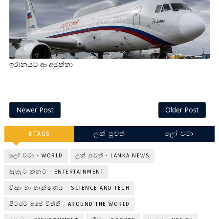
ඉරානයට ආ අමුත්තා
Newer Post
Older Post
#TAGS
ලක් පුවත්
ලෝ වටා
ලෝ වටා - WORLD
ලක් පුවත් - LANKA NEWS
ඇහැට කනට - ENTERTAINMENT
විද්‍යා හා තාක්ෂණය - SCIENCE AND TECH
පිටරට අපේ විත්ති - AROUND THE WORLD