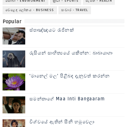
සොබා - ENVIRONMENT
ක්‍රීඩා - SPORTS
සැපත - HEALTH
වෙළෙඳ ලෝකය - BUSINESS
සංචාර - TRAVEL
Popular
ස්පාඤ්ඤයට රැජිනක්
රුසියන් සාහිත්‍යයේ යකින්න: බාබායාගා
‘මානෙල් මල’ පිළිබඳ දැනුවත් කරන්න
සමන්තාගේ Maa Inti Bangaaram
විශ්වයේ ඈතින් සීනි හමුවෙලා