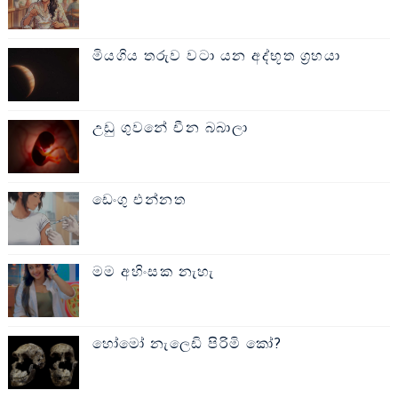
මියගිය තරුව වටා යන අද්භූත ග්‍රහයා
උඩු ගුවනේ චීන බබාලා
ඩෙංගු එන්නත
මම අහිංසක නැහැ
හෝමෝ නැලෙඩි පිරිමි කෝ?