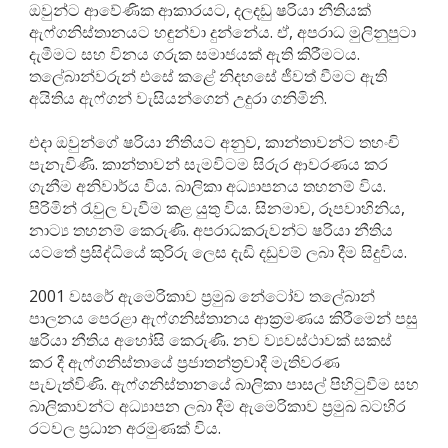
ඔවුන්ට ආවේණික ආකාරයට, දලදඩු ෂරියා නීතියක්
ඇෆ්ගනිස්තානයට හඳුන්වා දුන්නේය. ඒ, අපරාධ මුලිනුපුටා
දැමීමට සහ විනය ගරුක සමාජයක් ඇති කිරීමටය.
තලේබාන්වරුන් එසේ කළේ නිදහසේ ජීවත් වීමට ඇති
අයිතිය ඇෆ්ගන් වැසියන්ගෙන් උදුරා ගනිමිනි.
එදා ඔවුන්ගේ ෂරියා නීතියට අනුව, කාන්තාවන්ට තහංචි
පැනැවිණි. කාන්තාවන් සැමවිටම සිරුර ආවරණය කර
ගැනීම අනිවාර්ය විය. බාලිකා අධ්‍යාපනය තහනම් විය.
පිරිමින් රැවුල වැවීම කළ යුතු විය. සිනමාව, රූපවාහිනිය,
නාට්‍ය තහනම් කෙරුණි. අපරාධකරුවන්ට ෂරියා නීතිය
යටතේ ප්‍රසිද්ධියේ කුරිරු ලෙස දැඩි දඩුවම් ලබා දීම සිදුවිය.
2001 වසරේ ඇමෙරිකාව ප්‍රමුඛ නේටෝව තලේබාන්
පාලනය පෙරළා ඇෆ්ගනිස්තානය ආක්‍රමණය කිරීමෙන් පසු
ෂරියා නීතිය අහෝසි කෙරුණි. නව ව්‍යවස්ථාවක් සකස්
කර දී ඇෆ්ගනිස්තායේ ප්‍රජාතන්ත්‍රවාදී මැතිවරණ
පැවැත්විණි. ඇෆ්ගනිස්තානයේ බාලිකා පාසල් පිහිටුවීම සහ
බාලිකාවන්ට අධ්‍යාපන ලබා දීම ඇමෙරිකාව ප්‍රමුඛ බටහිර
රටවල ප්‍රධාන අරමුණක් විය.