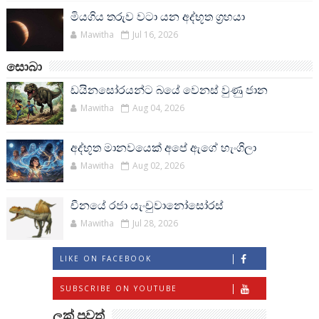
මියගිය තරුව වටා යන අද්භූත ග්‍රහයා
Mawitha
Jul 16, 2026
සොබා
ඩයිනසෝරයන්ට බයේ වෙනස් වුණු ජාන
Mawitha
Aug 04, 2026
අද්භූත මානවයෙක් අපේ ඇගේ හැංගිලා
Mawitha
Aug 02, 2026
චීනයේ රජා යැංචුවානෝසෝරස්
Mawitha
Jul 28, 2026
LIKE ON FACEBOOK
SUBSCRIBE ON YOUTUBE
ලක් පුවත්