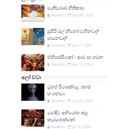
මැතිවරණ භීතිකාව
Mawitha
Aug 05, 2026
සුපිරි එල් නීනෝ වහිනවද?
පායනවද?
Mawitha
Jun 17, 2026
ඒහිපස්සිකෝ - සාම පා ගමන
Mawitha
Apr 17, 2026
ලෝ වටා
ට්‍රම්ප් පිටසක්වළ රහස්
හංගනවා
Mawitha
Aug 02, 2026
මෝදිට අභියෝග කළ
කැරපොත්තෝ
Mawitha
Jul 28, 2026