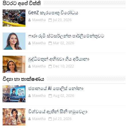
පිටරට අපේ විත්ති
GenZ කැරපොතු විරෝධය
Mawitha
Jul 23, 2026
ෆාරා රූමි ස්ට්සර්ලන්ත පාර්ලිමේන්තුවට
Mawitha
Mar 02, 2026
බුද්ධිමතුන් අභිබවා ගිය අරියානා
Mawitha
Dec 10, 2022
විද්‍යා හා තාක්ෂණය
ජපානයේ AI පොලිස් නෝනා
Mawitha
Aug 02, 2026
විශ්වයේ ඈතින් සීනි හමුවෙලා
Mawitha
Jul 23, 2026