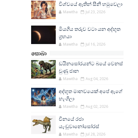
විශ්වයේ ඈතින් සීනි හමුවෙලා
Mawitha
Jul 23, 2026
මියගිය තරුව වටා යන අද්භූත
ග්‍රහයා
Mawitha
Jul 16, 2026
සොබා
ඩයිනසෝරයන්ට බයේ වෙනස්
වුණු ජාන
Mawitha
Aug 04, 2026
අද්භූත මානවයෙක් අපේ ඇගේ
හැංගිලා
Mawitha
Aug 02, 2026
චීනයේ රජා
යැංචුවානෝසෝරස්
Mawitha
Jul 28, 2026