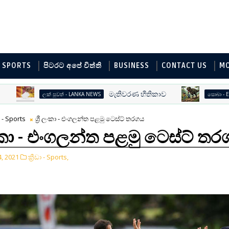
SPORTS
පිටරට අපේ විත්ති
BUSINESS
CONTACT US
M
මැතිවරණ භීතිකාව
ලක් පුවත් - LANKA NEWS
සොබා - ENVIR
ඩා - Sports
ශ්‍රී ලංකා - එංගලන්ත පළමු ටෙස්ට් තරගය
 ලංකා - එංගලන්ත පළමු ටෙස්ට් ත
4, 2021
ක්‍රීඩා - Sports,