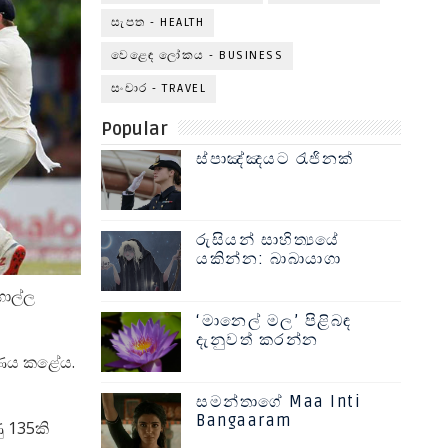
සැපත - HEALTH
වෙළෙඳ ලෝකය - BUSINESS
සංචාර - TRAVEL
Popular
ස්පාඤ්ඤයට රැජිනක්
රුසියන් සාහිත්‍යයේ
යකින්න: බාබායාගා
ගාල්ල
‘මානෙල් මල’ පිළිබඳ
දැනුවත් කරන්න
ීරණය කළේය.
සමන්තාගේ Maa Inti
Bangaaram
ු 135කි