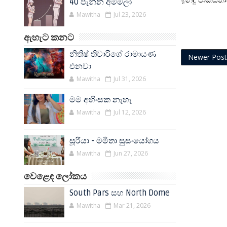
ඉන්දු පාකිස්ත
40 පැන්න අම්මලා
Mawitha
Jul 23, 2026
ඇහැට කනට
නිතිෂ් තිවාරිගේ රාමායණ
Newer Post
එනවා
Mawitha
Jul 31, 2026
මම අහිංසක නැහැ
Mawitha
Jul 12, 2026
සූරියා - මමිතා සුසංයෝගය
Mawitha
Jun 27, 2026
වෙළෙඳ ලෝකය
South Pars සහ North Dome
Mawitha
Mar 21, 2026