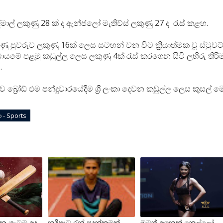
දිමාල් ලකුණු 28 ක් ද ඇන්ජලෝ මැතිව්ස් ලකුණු 27 ද රැස් කළහ.
කුණු පුවරුව ලකුණු 16ක් ලෙස සටහන් වන විට ක්‍රියාත්මක වූ ස්ටුවට් බ්‍ර
යමේ පළමු කඩුල්ල ලෙස ලකුණු 4ක් රැස් කරගෙන සිටි ලහිරු තිරි
.
 බ්‍රෝඩ් එම පන්දුවාරයේදීම ශ්‍රී ලංකා දෙවන කඩුල්ල ලෙස කුසල් මෙ
ඩා - Sports