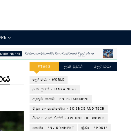
ORE
ඩයිනසෝරයන්ට බයේ වෙනස් වුණු ජාන
ONMENT
සොබා - ENVIR
#TAGS
ලක් පුවත්
ලෝ වටා
රගය
ලෝ වටා - WORLD
ලක් පුවත් - LANKA NEWS
ඇහැට කනට - ENTERTAINMENT
විද්‍යා හා තාක්ෂණය - SCIENCE AND TECH
පිටරට අපේ විත්ති - AROUND THE WORLD
සොබා - ENVIRONMENT
ක්‍රීඩා - SPORTS