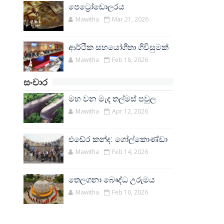
පෙට්‍රෝඩොලරය
Mawitha
Mar 21, 2026
ආර්ථික සහයෝගීතා ගිවිසුමක්
Mawitha
Feb 18, 2026
සංචාර
මහ වන මැද තල්මස් පවුල
Mawitha
Apr 12, 2026
එඬේර කන්ද: ගෝල්කොණ්ඩා
Mawitha
Feb 14, 2026
තෙලගනා බෞද්ධ උරුමය
Mawitha
Feb 10, 2026