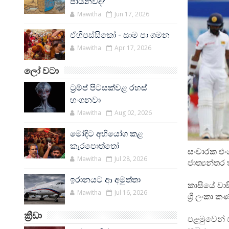
පායනවද?
Mawitha
Jun 17, 2026
ඒහිපස්සිකෝ - සාම පා ගමන
Mawitha
Apr 17, 2026
ලෝ වටා
ට්‍රම්ප් පිටසක්වළ රහස්
හංගනවා
Mawitha
Aug 02, 2026
මෝදිට අභියෝග කළ
කැරපොත්තෝ
සංචාරක එංග
Mawitha
Jul 28, 2026
ජාත්‍යන්තර
ඉරානයට ආ අමුත්තා
කාසියේ වාස
Mawitha
Jul 16, 2026
ශ්‍රී ලංකා
ක්‍රීඩා
පළමුවෙන් ප