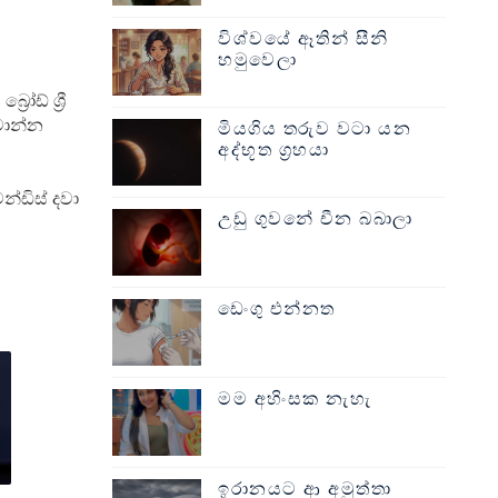
විශ්වයේ ඈතින් සීනි
හමුවෙලා
ෝඩ් ශ්‍රී
මාන්න
මියගිය තරුව වටා යන
අද්භූත ග්‍රහයා
න්ඩිස් දවා
උඩු ගුවනේ චීන බබාලා
ඩෙංගු එන්නත
මම අහිංසක නැහැ
ඉරානයට ආ අමුත්තා