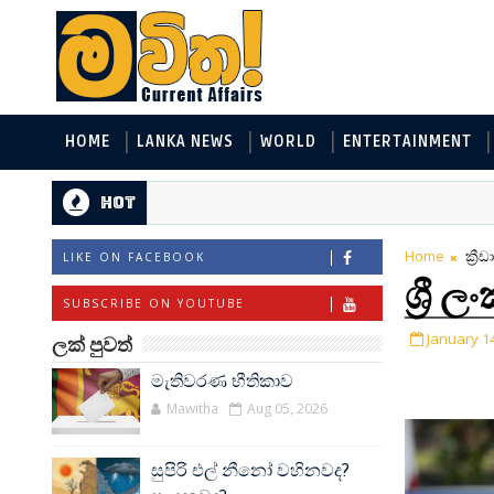
HOME
LANKA NEWS
WORLD
ENTERTAINMENT
Hot
Home
ක්‍රී
LIKE ON FACEBOOK
ශ්‍රී
SUBSCRIBE ON YOUTUBE
January 1
ලක් පුවත්
මැතිවරණ භීතිකාව
Mawitha
Aug 05, 2026
සුපිරි එල් නීනෝ වහිනවද?