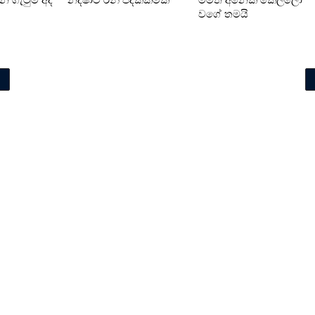
ාන ගැටුම අද
නදීෂාට රන් පදක්කමක්
මමත් අනෙක් කෙල්ලෝ
වගේ තමයි