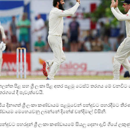
ලන්ත පිළ සහ ශ්‍රී ලංකා පිළ අතර පළමු ටෙස්ට් තරගය මේ වනවිට 
 තරගයේ දී පැවැත්වෙයි.
ිය දිනාගත් ශ්‍රී ලංකා කණ්ඩායම පළමුවෙන් පන්දුවට පහරදීමට ත
 කණ්ඩායම මෙහෙයවනු ලබන්නේ දිනේෂ් චන්දිමාල් විසිනි.
න්දුවට පහරදුන් ශ්‍රී ලංකා කණ්ඩායමේ සියලු දෙනා දැවී ගියේ ලකුණ