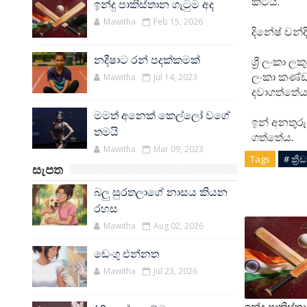
කටය.
ඉන්දු පාකිස්තාන ගැටුම අද
Mawitha
Feb 15, 2026
දිනේෂ් චන්
නදීෂාට රන් පදක්කමක්
ශ්‍රී ලංකා ල
ලංකා කණ්ඩා
Mawitha
Jul 14, 2023
දවාගත්තේය
මමත් අනෙක් කෙල්ලෝ වගේ
ඉන් අනතුරුව
තමයි
ගත්තේය.
Mawitha
Mar 09, 2023
Tags
# ක්‍රී
සැපත
බලු සුරතලාගේ නාසය කියන
රහස
Mawitha
Aug 02, 2026
ඩෙංගු එන්නත
Mawitha
Jul 23, 2026