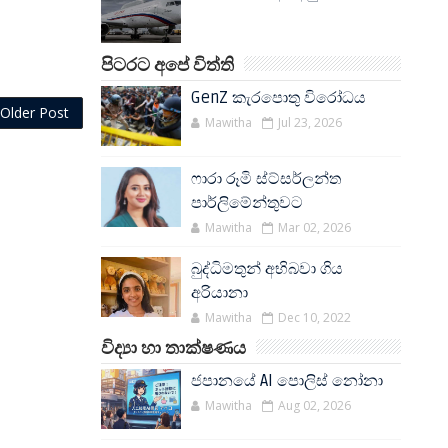
පිටරට අපේ විත්ති
GenZ කැරපොතු විරෝධය
Older Post
Mawitha
Jul 23, 2026
ෆාරා රූමි ස්ට්සර්ලන්ත
පාර්ලිමේන්තුවට
Mawitha
Mar 02, 2026
බුද්ධිමතුන් අභිබවා ගිය
අරියානා
Mawitha
Dec 10, 2022
විද්‍යා හා තාක්ෂණය
ජපානයේ AI පොලිස් නෝනා
Mawitha
Aug 02, 2026