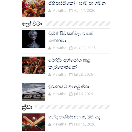
ඒහිපස්සිකෝ - සාම පා ගමන
Mawitha
Apr 17, 2026
ලෝ වටා
ට්‍රම්ප් පිටසක්වළ රහස්
හංගනවා
Mawitha
Aug 02, 2026
මෝදිට අභියෝග කළ
කැරපොත්තෝ
Mawitha
Jul 28, 2026
ඉරානයට ආ අමුත්තා
Mawitha
Jul 16, 2026
ක්‍රීඩා
ඉන්දු පාකිස්තාන ගැටුම අද
Mawitha
Feb 15, 2026