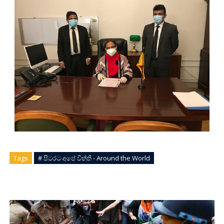
Tags
# පිටරට අපේ විත්ති - Around the World