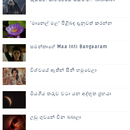
‘මානෙල් මල’ පිළිබඳ දැනුවත් කරන්න
සමන්තාගේ Maa Inti Bangaaram
විශ්වයේ ඈතින් සීනි හමුවෙලා
මියගිය තරුව වටා යන අද්භූත ග්‍රහයා
උඩු ගුවනේ චීන බබාලා