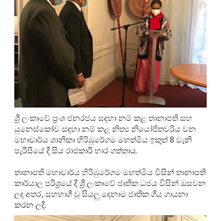
ශ්‍රී ලංකාවේ ප්‍රංශ ජනරජය සඳහා නම් කළ තානාපති සහ
යුනෙස්කෝව සඳහා නම් කළ නිත්‍ය නියෝජිතවරිය වන
මහාචාර්ය ශානිකා හිරිඹුරේගම මහත්මිය ඉකුත් 8 වැනි
පැරීසියේ දී සිය රාජකාරි භාර ගත්තාය.
තානාපති මහාචාර්ය හිරිඹුරේගම මහත්මිය විසින් තානාපති
කාර්යාල පරිශ්‍රයේ දී ශ්‍රී ලංකාවේ ජාතික ධජය විසින් ඔසවන
ලද අතර, සහභාගී වූ සියලු දෙනාම ජාතික ගීය ගායනා
කරන ලදී.