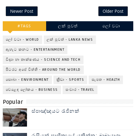
Newer Post
Older Post
#TAGS
ලක් පුවත්
ලෝ වටා
ලෝ වටා - WORLD
ලක් පුවත් - LANKA NEWS
ඇහැට කනට - ENTERTAINMENT
විද්‍යා හා තාක්ෂණය - SCIENCE AND TECH
පිටරට අපේ විත්ති - AROUND THE WORLD
සොබා - ENVIRONMENT
ක්‍රීඩා - SPORTS
සැපත - HEALTH
වෙළෙඳ ලෝකය - BUSINESS
සංචාර - TRAVEL
Popular
ස්පාඤ්ඤයට රැජිනක්
රුසියන් සාහිත්‍යයේ යකින්න: බාබායාගා