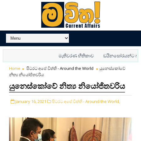
මැතිවරණ භීතිකාව
ඩයිනසෝරයන්ට බයේ වෙනස
Home
පිටරට අපේ විත්ති - Around the World
යුනෙස්කෝවේ
නිත්‍ය නියෝජිතවරිය
යුනෙස්කෝවේ නිත්‍ය නියෝජිතවරිය
January 16, 2021
පිටරට අපේ විත්ති - Around the World,