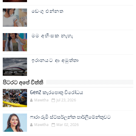
ඩෙංගු එන්නත
මම අහිංසක නැහැ
ඉරානයට ආ අමුත්තා
පිටරට අපේ විත්ති
GenZ කැරපොතු විරෝධය
Mawitha
Jul 23, 2026
ෆාරා රූමි ස්ට්සර්ලන්ත පාර්ලිමේන්තුවට
Mawitha
Mar 02, 2026