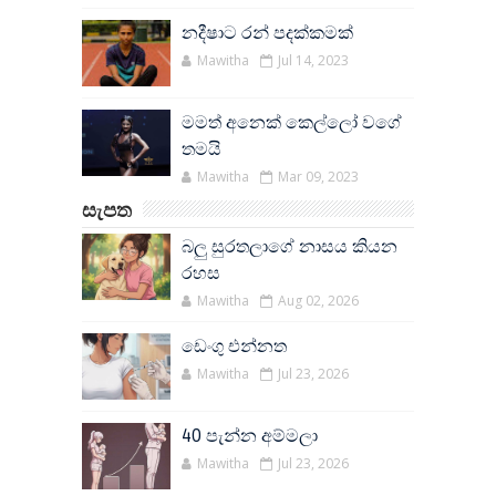
නදීෂාට රන් පදක්කමක්
Mawitha
Jul 14, 2023
මමත් අනෙක් කෙල්ලෝ වගේ
තමයි
Mawitha
Mar 09, 2023
සැපත
බලු සුරතලාගේ නාසය කියන
රහස
Mawitha
Aug 02, 2026
ඩෙංගු එන්නත
Mawitha
Jul 23, 2026
40 පැන්න අම්මලා
Mawitha
Jul 23, 2026