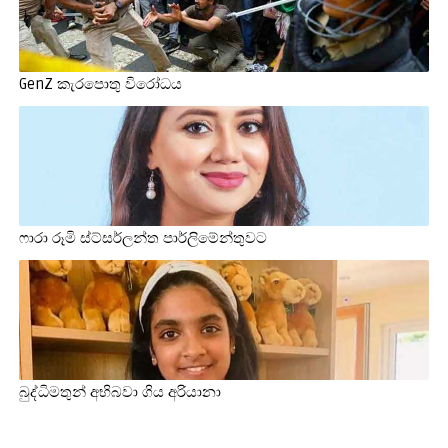
GenZ කැරපොතු විරෝධය
ෆාරා රූමි ස්ට්සර්ලන්ත පාර්ලිමේන්තුවට
බුද්ධිමතුන් අභිබවා ගිය අරියානා