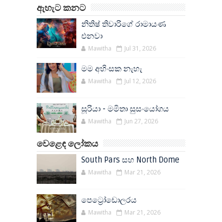
ඇහැට කනට
නිතිෂ් තිවාරිගේ රාමායණ
එනවා
Mawitha
Jul 31, 2026
මම අහිංසක නැහැ
Mawitha
Jul 12, 2026
සූරියා - මමිතා සුසංයෝගය
Mawitha
Jun 27, 2026
වෙළෙඳ ලෝකය
South Pars සහ North Dome
Mawitha
Mar 21, 2026
පෙට්‍රෝඩොලරය
Mawitha
Mar 21, 2026