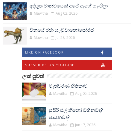
අද්භූත මානවයෙක් අපේ ඇගේ හැංගිලා
Mawitha
Aug 02, 2026
චීනයේ රජා යැංචුවානෝසෝරස්
Mawitha
Jul 28, 2026
LIKE ON FACEBOOK
SUBSCRIBE ON YOUTUBE
ලක් පුවත්
මැතිවරණ භීතිකාව
Mawitha
Aug 05, 2026
සුපිරි එල් නීනෝ වහිනවද?
පායනවද?
Mawitha
Jun 17, 2026