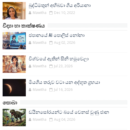
බුද්ධිමතුන් අභිබවා ගිය අරියානා
Mawitha
Dec 10, 2022
විද්‍යා හා තාක්ෂණය
ජපානයේ AI පොලිස් නෝනා
Mawitha
Aug 02, 2026
විශ්වයේ ඈතින් සීනි හමුවෙලා
Mawitha
Jul 23, 2026
මියගිය තරුව වටා යන අද්භූත ග්‍රහයා
Mawitha
Jul 16, 2026
සොබා
ඩයිනසෝරයන්ට බයේ වෙනස් වුණු ජාන
Mawitha
Aug 04, 2026