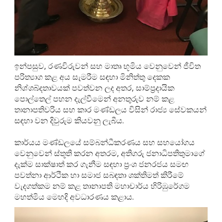
ඉන්පසුව, රණවිරුවන් සහ මාතෘ භූමිය වෙනුවෙන් ජීවිත
පරිත්‍යාග කළ අය සැමරීම සඳහා මිනිත්තු දෙකක
නිශ්ශබ්දතාවයක් පවත්වන ලද අතර, සාම්ප්‍රදායික
පොල්තෙල් පහන දැල්වීමෙන් අනතුරුව නම් කළ
තානාපතිවරිය සහ කාර මණ්ඩලය විසින් රාජ්‍ය සේවකයන්
සඳහා වන දිවුරුම කියවනු ලැබීය.
කාර්යය මණ්ඩලයේ සම්බන්ධීකරණය සහ සහයෝගය
වෙනුවෙන් ස්තූති කරන අතරම, අතිගරු ජනාධිපතිතුමාගේ
දැක්ම සාක්ෂාත් කර ගැනීම සඳහා ප්‍රංශ ජනරජය සමඟ
පවත්නා ආර්ථික හා සමාජ සබඳතා ශක්තිමත් කිරීමේ
වැදගත්කම නම් කළ තානාපති මහාචාර්ය හිරිඹුරේගම
මහත්මිය මෙහදි අවධාරණය කළාය.