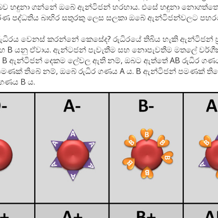
ඔබව හඳුනා ගන්නේ ඔබේ ඇන්ටිජන් හරහාය. එසේ හඳුනා නොගත්තො
තිකරණ පද්ධතිය බාහිර සතුරකු ලෙස සලකා ඔබේ ඇන්ටිජන්වලට පහර
ුධිරය වෙනස් කරන්නේ කෙසේද? රුධිරයේ තිබිය හැකි ඇන්ටිජන් ප්
සහ B යනු ඒවාය. ඇන්ටජන් පැවැතීම සහ නොපැවතීම මතලේ වර්
හ B ඇන්ටිජන් දෙකම ලේවල ඇති නම්, ඔබට ඇත්තේ AB රුධිර ගණය
පමණක් තිබේ නම්, ඔබේ රුධිර ගණය A ය. B ඇන්ටිජන් පමණක් තිබ
 ගණය B ය.