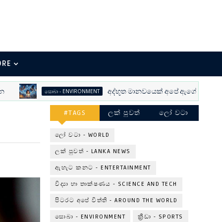
ORE
අද්භූත මානවයෙක් අපේ ඇගේ හැංගිලා
සොබා - ENVIRONMENT
#TAGS
ලක් පුවත්
ලෝ වටා
ලෝ වටා - WORLD
ලක් පුවත් - LANKA NEWS
ඇහැට කනට - ENTERTAINMENT
විද්‍යා හා තාක්ෂණය - SCIENCE AND TECH
පිටරට අපේ විත්ති - AROUND THE WORLD
සොබා - ENVIRONMENT
ක්‍රීඩා - SPORTS