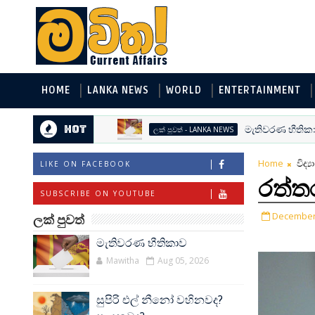
HOME
LANKA NEWS
WORLD
ENTERTAINMENT
Hot
මැතිවරණ භීතිකාව
ලක් පුවත් - LANKA NEWS
Home
විද්
LIKE ON FACEBOOK
රත්ත
SUBSCRIBE ON YOUTUBE
December 
ලක් පුවත්
මැතිවරණ භීතිකාව
Mawitha
Aug 05, 2026
සුපිරි එල් නීනෝ වහිනවද?