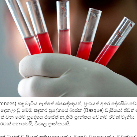
Pyrenees) කඳු වැටිය ඇත්තේ ස්පාඤ්ඤයත්, ප්‍රංශයත් අතර දේශසීමාවේ
ෙකලා වූ මෙම කඳුකර ප්‍රදේශයේ බාස්ක් (Basque) වැසියෝ ජීවත් ව
වත් වන මෙම ප්‍රදේශය එසේත් නැතිම් ප්‍රාන්තය වෙනම රටක් වැනිය.
ක් නොවෙයි; විශාල ප්‍රාන්තයකි.