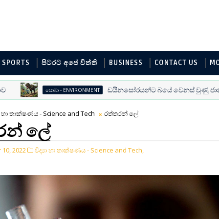
SPORTS
පිටරට අපේ විත්ති
BUSINESS
CONTACT US
M
ඩයිනසෝරයන්ට බයේ වෙනස් වුණු ජාන
සොබා - ENVIRONMENT
‍යා හා තාක්ෂණය - Science and Tech
රත්තරන් ලේ
රන් ලේ
10, 2022
විද්‍යා හා තාක්ෂණය - Science and Tech,