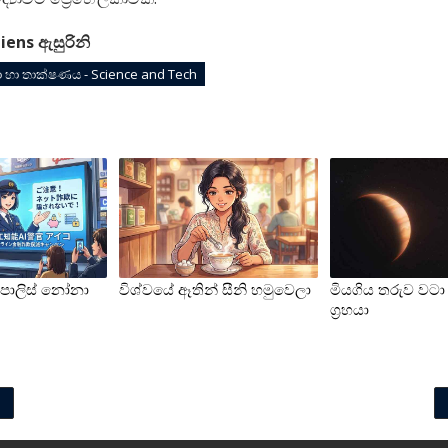
iens ඇසුරිනි
්‍යා හා තාක්ෂණය - Science and Tech
පොලිස් නෝනා
විශ්වයේ ඈතින් සීනි හමුවෙලා
මියගිය තරුව වටා
ග්‍රහයා