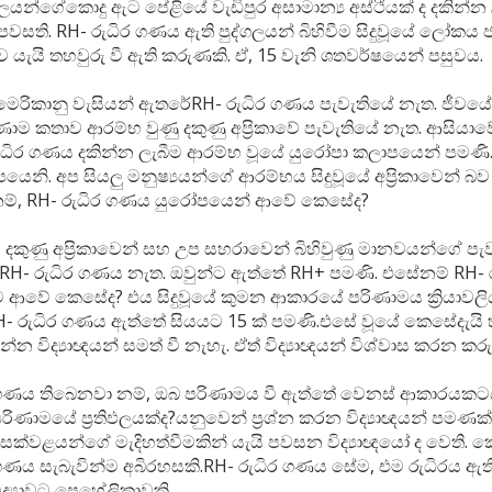
ගලයන්ගේකොදු ඇට පේළියේ වැඩිපුර අසාමාන්‍ය අස්ථියක් ද දකින්
පවසති. RH- රුධිර ගණය ඇති පුද්ගලයන් බිහිවීම සිදුවූයේ ලෝකය
ව යැයි තහවුරු වී ඇති කරුණකි. ඒ, 15 වැනි ශතවර්ෂයෙන් පසුවය.
ෙරිකානු වැසියන් ඇතරේRH- රුධිර ගණය පැවැතියේ නැත. ජීවය
රිණාම කතාව ආරම්භ වුණු දකුණු අප්‍රිකාවේ පැවැතියේ නැත. ආසියා
ුධිර ගණය දකින්න ලැබීම ආරම්භ වූයේ යුරෝපා කලාපයෙන් පමණි.
යෙනි. අප සියලු මනුෂ්‍යයන්ගේ ආරම්භය සිදුවූයේ අප්‍රිකාවෙන් බව
 නම්, RH- රුධිර ගණය යුරෝපයෙන් ආවේ කෙසේද?
න්, දකුණු අප්‍රිකාවෙන් සහ උප සහරාවෙන් බිහිවුණු මානවයන්ගේ ප
 RH- රුධිර ගණය නැත. ඔවුන්ට ඇත්තේ RH+ පමණි. එසේනම් RH-
්ට ආවේ කෙසේද? එය සිදුවූයේ කුමන ආකාරයේ පරිණාමය ක්‍රියාවලි
- රුධිර ගණය ඇත්තේ සියයට 15 ක් පමණි.එසේ වූයේ කෙසේදැයි හ
රන්න විද්‍යාඥයන් සමත් වී නැහැ. ඒත් විද්‍යාඥයන් විශ්වාස කරන කර
 ගණය තිබෙනවා නම්, ඔබ පරිණාමය වී ඇත්තේ වෙනස් ආකාරයකට
රිණාමයේ ප්‍රතිඵලයක්ද?යනුවෙන් ප්‍රශ්න කරන විද්‍යාඥයන් පමණ
ිටසක්වළයන්ගේ මැදිහත්වීමකින් යැයි පවසන විද්‍යාඥයෝ ද වෙති. 
ගණය සැබැවින්ම අබිරහසකි.RH- රුධිර ගණය සේම, එම රුධිරය ඇති
ිද්‍යාවට ප්‍රෙහේලිකාවකි.