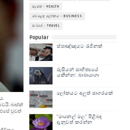
සැපත - HEALTH
වෙළෙඳ ලෝකය - BUSINESS
සංචාර - TRAVEL
Popular
ස්පාඤ්ඤයට රැජිනක්
රුසියන් සාහිත්‍යයේ
යකින්න: බාබායාගා
ලෝකයට අලුත් සාගරයක්
ය.
ෙයි. බාස්ක්
 එසේ වුවත්
‘මානෙල් මල’ පිළිබඳ
දැනුවත් කරන්න