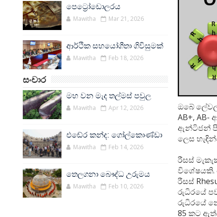
පෙට්‍රෝඩොලරය
Mawitha
Mar 21, 2026
ආර්ථික සහයෝගීතා ගිවිසුමක්
Mawitha
Feb 18, 2026
සංචාර
මහ වන මැද තල්මස් පවුල
ඔබේ ලේවල ඇ
Mawitha
Apr 12, 2026
AB+, AB- 
ඇන්ටිජන් ප
එඬේර කන්ද: ගෝල්කොණ්ඩා
ලෙස හැඳින
Mawitha
Feb 14, 2026
රීසස් මැකැ
විශේෂයකි.
තෙලගනා බෞද්ධ උරුමය
රීසස් Rhes
Mawitha
Feb 10, 2026
රුධිරයේ පව
රුධිරයේ න
85 කට ඇත්