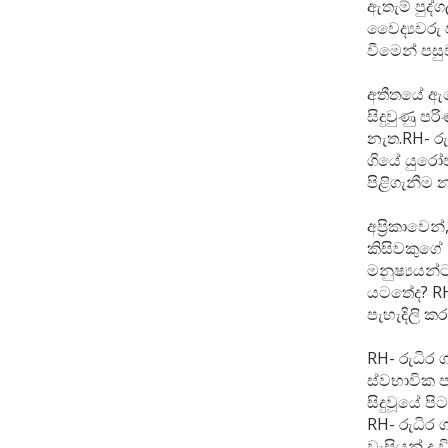
ඇතැම් පුද්
වෛද්‍යවරු 
වීමෙන් පසු
අතීතයේ ඇම
සිදුවුණු ප
නැත.RH- ර
ගියේ යුරෝප
පිළිගැනීම
අප්‍රිකාවෙ
කිසිවකුගේ
මනුෂ්‍යයන
යටතේද? RH
පැහැදිලි ක
RH- රුධිර
ස්වභාවික ප
සිදුවූයේ ප
RH- රුධිර 
වැසියන් ද ව