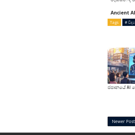
Ancient Al
Tags
# විද
ජපානයේ AI 
Newer Post