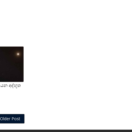
 යන අද්භූත
Older Post