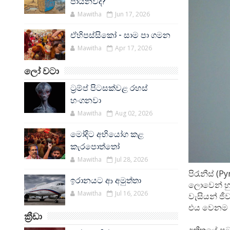
පායනවද?
Mawitha
Jun 17, 2026
ඒහිපස්සිකෝ - සාම පා ගමන
Mawitha
Apr 17, 2026
ලෝ වටා
ට්‍රම්ප් පිටසක්වළ රහස්
හංගනවා
Mawitha
Aug 02, 2026
මෝදිට අභියෝග කළ
කැරපොත්තෝ
Mawitha
Jul 28, 2026
පිරැනීස් (
ඉරානයට ආ අමුත්තා
ලොවෙන් හුද
Mawitha
Jul 16, 2026
වැසියන් ජී
එය වෙනම රට
ක්‍රීඩා