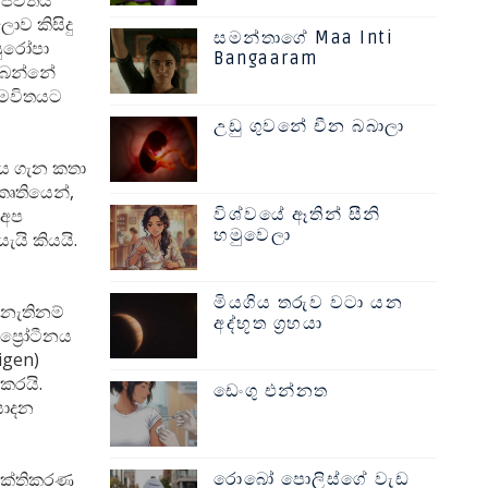
 ජීවිතය
ව කිසිදු
සමන්තාගේ Maa Inti
යුරෝපා
Bangaaram
ැබෙන්නේ
් මවිතයට
උඩු ගුවනේ චීන බබාලා
රය ගැන කතා
කෘතියෙන්,
විශ්වයේ ඈතින් සීනි
 අප
හමුවෙලා
යි කියයි.
මියගිය තරුව වටා යන
 නැතිනම්
අද්භූත ග්‍රහයා
ප්‍රෝටීනය
igen)
 කරයි.
ඩෙංගු එන්නත
සාදන
ශක්තිකරණ
රොබෝ පොලිස්ගේ වැඩ