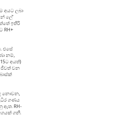
මෙම අයට ලබා
න් ලේ’
්තේ ඉතිරි
ුට RH+
ය. එසේ
ණා නම්,
 15ට අයත්)
ී ජීවත් වන
බාස්ක්
සිදු නොවන,
රුධිර ගණය
නු ඇත. RH-
ගයක් ගනී.