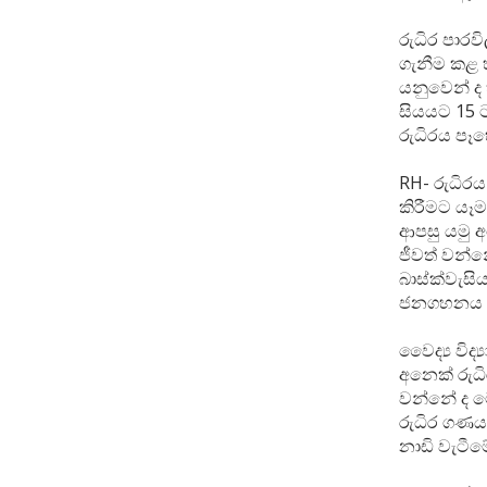
රුධිර පාරව
ගැනීම කළ හ
යනුවෙන් ද 
සියයට 15 ට
රුධිරය පෑ
RH- රුධිර
කිරීමට යෑ
ආපසු යමු අ
ජීවත් වන්නේ
බාස්ක්වැසි
ජනගහනය ගත
වෛද්‍ය විද
අනෙක් රුධ
වන්නේ ද ම
රුධිර ගණය
නාඩි වැටීම