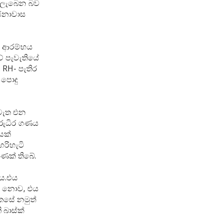
න ලැබෙන බව
 ජනාවාස
ේ ආරම්භය
වේ පැවැතියේ
 RH- පැතිර
 පොදු
ැවැත එන
 රුධිර ගණය
යක්
රිහැටි
ුණක් තිබේ.
ය‍.එය
ක් නොව, එය
කෙසේ නමුත්
 බාස්ක්