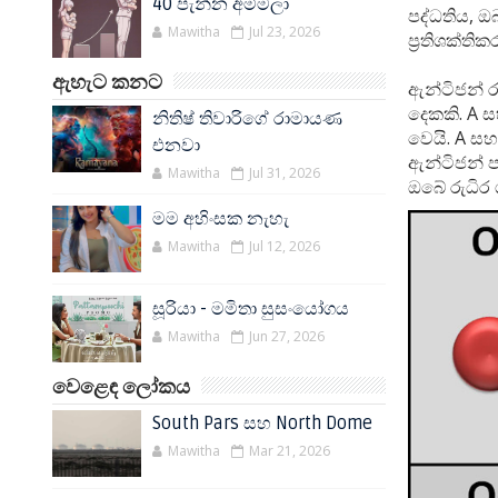
40 පැන්න අම්මලා
පද්ධතිය, 
Mawitha
Jul 23, 2026
ප්‍රතිශක්
ඇහැට කනට
ඇන්ටිජන් ර
දෙකකි. A 
නිතිෂ් තිවාරිගේ රාමායණ
වෙයි. A ස
එනවා
ඇන්ටිජන් 
Mawitha
Jul 31, 2026
ඔබේ රුධිර
මම අහිංසක නැහැ
Mawitha
Jul 12, 2026
සූරියා - මමිතා සුසංයෝගය
Mawitha
Jun 27, 2026
වෙළෙඳ ලෝකය
South Pars සහ North Dome
Mawitha
Mar 21, 2026