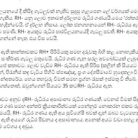
ිලයනයේ දී කිසිදු ගැටලුවක් නැතිව සුදුසු ගැලපෙන ලේ වර්ගයක් 
ැකිය. RH- යනු ලොව ඉතාමත් දුර්ලභම රුධිර ගණයයි.මෙය ‘රත්තර
හැඳින්වෙයි. ඒ දුර්ලභ නිසාය. ලෝක ජනගහනයෙන් RH- රුධිරය ඇත
 පමණි. RH- අයකුට රුධිර පාරවිලයනයේදී ගැටලු පවතී. RH- අයක
හෙන්නේ නැත. එය විස වෙයි.
ය ඇති කාන්තාවකට RH+ පිරිමියකු සමඟ දරුවකු බිහි කළ නොහැකි
ම සංකීර්ණ ගැටලු මතුවෙයි. රුධිර ගණ ගැන සරල අවබෝධයක් ලැබු
පේ කතාවට. ලොව වැඩිම RH- රුධිරය ඇති පිරිස (කලින් කී සියයට
, පිරැනීස් කඳු වැටිය පිහිටි ස්පාඤ්ඤ, ප්‍රංශ දේශසීමාවේ හුදෙකලා ව
යන්අතරේය. හෙය තහවුරු වීමත් සමඟ ප්‍රශ්න රැසක් ඉස්මතු වී තිබේ. 
්තොත්, ඔවුන්ගෙන් සියයට 35 කටRH- රුධිරය ඇත.
්‍යාවට අනුව දRH- රුධිරය අසාමාන්‍ය රුධිර ගණයකි. වෙනස් වීමක් 
ිර ගණ සමඟ අන්තර් ක්‍රියාකාරීත්වයක් පෙන්නුම් නොකරන එකම 
ෙයයි. RH- රුධිර ගණය ඇති අය සුවිශේෂී බවක් දැන් ඔබට වැටහෙ
 ඇති අයගේ රුධිර පීඩනය ද අසාමාන්‍යය. අනෙක් අයට වඩා පහළ අ
ේ වේගය ද අඩුය.