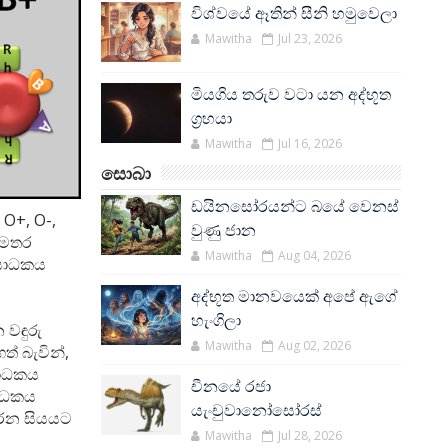
විශ්වයේ ඈතින් සීනි හමුවෙලා
Mawitha
Jul 23, 2026
මියගිය තරුව වටා යන අද්භූත
ග්‍රහයා
Mawitha
Jul 16, 2026
සොබා
ඩයිනසෝරයන්ට බයේ වෙනස්
 O+, O-,
වුණු ජාන
අමතර
Mawitha
Aug 04, 2026
sසාධකය
අද්භූත මානවයෙක් අපේ ඇගේ
හැංගිලා
 වඳුරු
Mawitha
Aug 02, 2026
් බැවින්,
සාධකය
චීනයේ රජා
සාධකය
යැංචුවානෝසෝරස්
කරන සියයට
Mawitha
Jul 28, 2026