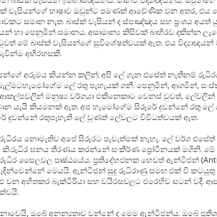
් බාස්ක් වැසියන් ඉතිහාසඥයන්ය. මානව විද්‍යාඥයන්ය. ඔවුන්ගේ
්ක් වැසියන්ගේ භාෂාව ඔවුන්ට පමණක් ආවේණික වන අතර, එය ලො
වකට සමාන නැත. බාස්ක් වැසියන් ද ස්පාඤ්ඤය සහ ප්‍රංශය අයත් 
න් හා පෙනුමින් සමානය. අසාමාන්‍ය කිසිවක් බාහිරව දකින්න ල
ුවත් මේ බාස්ක් වැසියන්ගේ සුවිශේෂත්වයක් ඇත. එය විද්‍යාඥයන
බැවින්ම අභිරහසකි.
ියන්ගේ අරුමය කියන්න කලින්; අපි ලේ ගැන එසේත් නැතිනම් රුධි
 බැල්මටහැමෝගේම ලේ රතු පැහැයක් ගනී. පෙනුමින්, ආගමින්, සංස්
ආකල්පවලින් මනුෂ්‍ය වර්ගයා එකිනෙකාට වෙනස් වුවත්, ලේවලින්
න යැයි කියමනක් ඇත. අප හැමෝගේම සිරුරේ දුවන්නේ රතු ලේ යැ
රේ දුවන්නේ රතුපැහැති ලේ වුණත් ලේවලට විවිධත්වයක් ඇත.
රුධිරය නොමැතිව අපේ සිරුරට පැවැත්මක් නැහැ. ලේ වර්ග එසේත්
 කි.රුධිර ඝනය තීරණය කරන්නේ සංකීර්ණ ප්‍රෝටීනයක් මගිනි. මේ 
 රුධිර සෛලවල පෘෂ්ඨයේය. ප්‍රතිදේහජනක හෙවත් ඇන්ටිජන් (Ant
ඳින්වෙන්නේ මෙයයි.‍ ඇන්ටිජන් සුදු රුධිරාණු සමඟ එක් වී කටයුතු
ුළු වන අහිතකර බැක්ටීරියා සහ වයිරසවලට එරෙහිව සටන් වදී. ආ
ක්වයි.
වෙයි, ඔබේ අනන්‍යතාව වන්නේ ද මෙම ඇන්ටිජන්ය. ඔබේ ප්‍රති