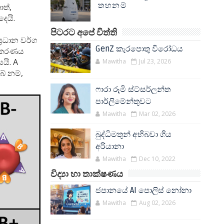
තහනම්
ත්,
දෙයි.
පිටරට අපේ විත්ති
‍රධාන වර්ග
GenZ කැරපොතු විරෝධය
ගීකරණය
යි. A
Mawitha
Jul 23, 2026
ේ නම්,
ෆාරා රූමි ස්ට්සර්ලන්ත
පාර්ලිමේන්තුවට
Mawitha
Mar 02, 2026
බුද්ධිමතුන් අභිබවා ගිය
අරියානා
Mawitha
Dec 10, 2022
විද්‍යා හා තාක්ෂණය
ජපානයේ AI පොලිස් නෝනා
Mawitha
Aug 02, 2026