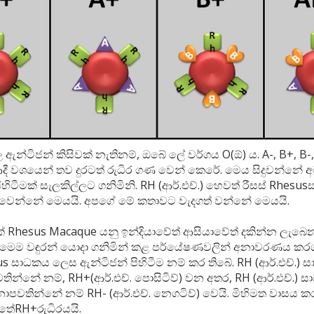
න්ටිජන් කිසිවක් නැතිනම්, ඔබේ ලේ වර්ගය O(ඕ) ය. A-, B+, B-,
ආදී වශයෙන් තව දුරටත් රුධිර ගණ වෙන් කෙරේ. මෙය සිදුවන්නේ 
ිහිටීමක් සැලකිල්ලට ගනිමිනි. RH (ආර්.එච්.) හෙවත් රීසස් Rhesu
්වෙන්නේ මෙයයි. අපගේ මේ කතාවට වැදගත් වන්නේ මෙයයි.
ක් Rhesus Macaque යනු ඉන්දියාවේත් ආසියාවේත් දකින්න ලැබෙන
 මෙම වඳුරන් යොදා ගනිමින් කළ පර්යේෂණවලින් අනාවරණය කරගත
us සාධකය ලෙස ඇන්ටිජන් පිහිටීම නම් කර තිබේ. RH (ආර්.එච්.) 
තින්නේ නම්, RH+(ආර්.එච්. පොසිටිව්) වන අතර, RH (ආර්.එච්.) 
ොපවතින්නේ නම් RH- (ආර්.එච්. නෙගටිව්) වෙයි. මිහිමත වාසය 
තේRH+රුධිරයයි.