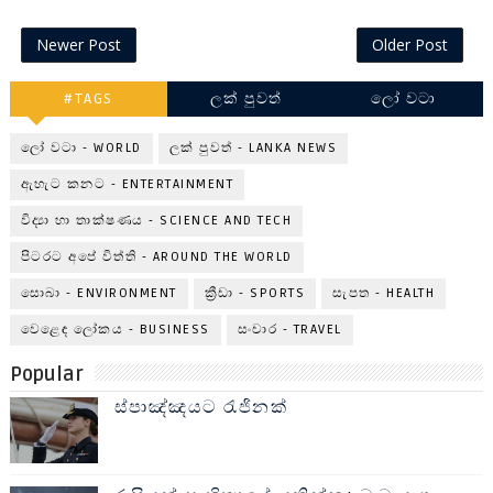
Newer Post
Older Post
#TAGS
ලක් පුවත්
ලෝ වටා
ලෝ වටා - WORLD
ලක් පුවත් - LANKA NEWS
ඇහැට කනට - ENTERTAINMENT
විද්‍යා හා තාක්ෂණය - SCIENCE AND TECH
පිටරට අපේ විත්ති - AROUND THE WORLD
සොබා - ENVIRONMENT
ක්‍රීඩා - SPORTS
සැපත - HEALTH
වෙළෙඳ ලෝකය - BUSINESS
සංචාර - TRAVEL
Popular
ස්පාඤ්ඤයට රැජිනක්