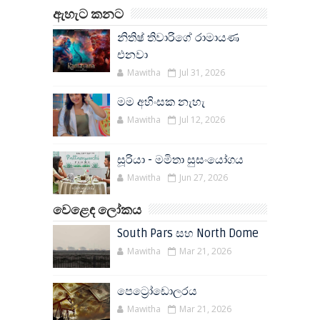
ඇහැට කනට
නිතිෂ් තිවාරිගේ රාමායණ
එනවා
Mawitha
Jul 31, 2026
මම අහිංසක නැහැ
Mawitha
Jul 12, 2026
සූරියා - මමිතා සුසංයෝගය
Mawitha
Jun 27, 2026
වෙළෙඳ ලෝකය
South Pars සහ North Dome
Mawitha
Mar 21, 2026
පෙට්‍රෝඩොලරය
Mawitha
Mar 21, 2026