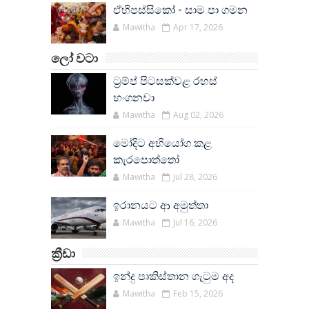
ඒහිපස්සිකෝ - සාම පා ගමන
Mawitha
Apr 17, 2026
ලෝ වටා
ට්‍රම්ප් පිටසක්වළ රහස්
හංගනවා
Mawitha
Aug 02, 2026
මෝදිට අභියෝග කළ
කැරපොත්තෝ
Mawitha
Jul 28, 2026
ඉරානයට ආ අමුත්තා
Mawitha
Jul 16, 2026
ක්‍රීඩා
ඉන්දු පාකිස්තාන ගැටුම අද
Mawitha
Feb 15, 2026