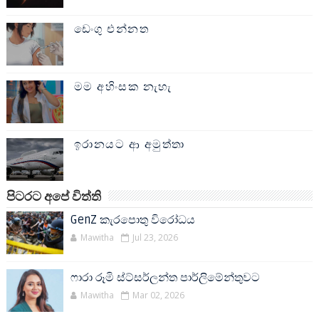
ඩෙංගු එන්නත
මම අහිංසක නැහැ
ඉරානයට ආ අමුත්තා
පිටරට අපේ විත්ති
GenZ කැරපොතු විරෝධය
Mawitha
Jul 23, 2026
ෆාරා රූමි ස්ට්සර්ලන්ත පාර්ලිමේන්තුවට
Mawitha
Mar 02, 2026