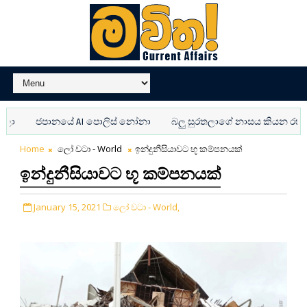
ජපානයේ AI පොලිස් නෝනා
බලු සුරතලාගේ නාසය කියන රහස
Home
ලෝ වටා - World
ඉන්දුනීසියාවට භූ කම්පනයක්
ඉන්දුනීසියාවට භූ කම්පනයක්
January 15, 2021
ලෝ වටා - World,