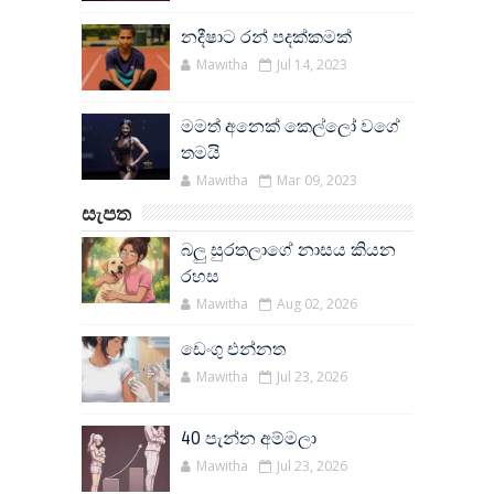
නදීෂාට රන් පදක්කමක්
Mawitha
Jul 14, 2023
මමත් අනෙක් කෙල්ලෝ වගේ
තමයි
Mawitha
Mar 09, 2023
සැපත
බලු සුරතලාගේ නාසය කියන
රහස
Mawitha
Aug 02, 2026
ඩෙංගු එන්නත
Mawitha
Jul 23, 2026
40 පැන්න අම්මලා
Mawitha
Jul 23, 2026