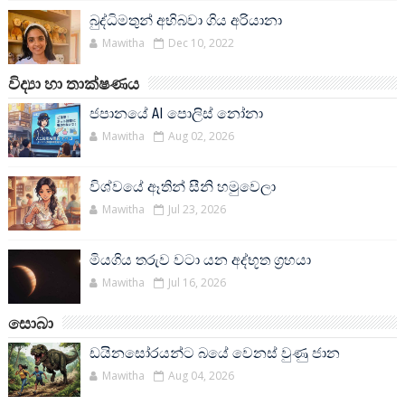
බුද්ධිමතුන් අභිබවා ගිය අරියානා
Mawitha
Dec 10, 2022
විද්‍යා හා තාක්ෂණය
ජපානයේ AI පොලිස් නෝනා
Mawitha
Aug 02, 2026
විශ්වයේ ඈතින් සීනි හමුවෙලා
Mawitha
Jul 23, 2026
මියගිය තරුව වටා යන අද්භූත ග්‍රහයා
Mawitha
Jul 16, 2026
සොබා
ඩයිනසෝරයන්ට බයේ වෙනස් වුණු ජාන
Mawitha
Aug 04, 2026