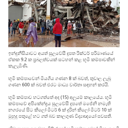
ඉන්දුනීසියාවට අයත් සුලවේසී දූපත රික්ටර් පරිමාණයේ
ඒකක 9.2 ක ප්‍රබලත්වයක් සටහන් කළ භූමි කම්පාවකින්
කැලැඹිණි.
භූමි කම්පාවෙන් මියගිය ගණන 8 ක් බවත්, තුවාල ලැබූ
ගණන 600 ක් බවත් එරට මාධ්‍ය වාර්තා සඳහන් කරයි.
භූමි කම්පාව හටගත්තේ අද (15) අලුයම් කාලයේය. භූමි
කම්පාවේ අපිකේන්ද්‍රය සුලවේසී දූපතේ මජේනි නමැති
නගරයේ සිට කිලෝ මීටර් 6 ක් දුරින් කිලෝ මීටර් 10 ක්
මුහුදු පතුළේ හට ගත් බව කාලගුණ විද්‍යාඥයෝ පවසති.