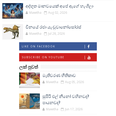
අද්භූත මානවයෙක් අපේ ඇගේ හැංගිලා
Mawitha
Aug 02, 2026
චීනයේ රජා යැංචුවානෝසෝරස්
Mawitha
Jul 28, 2026
LIKE ON FACEBOOK
SUBSCRIBE ON YOUTUBE
ලක් පුවත්
මැතිවරණ භීතිකාව
Mawitha
Aug 05, 2026
සුපිරි එල් නීනෝ වහිනවද?
පායනවද?
Mawitha
Jun 17, 2026