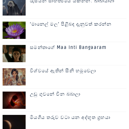
රුසියන් සාහිත්‍යයේ යකින්න: බාබායාගා
‘මානෙල් මල’ පිළිබඳ දැනුවත් කරන්න
සමන්තාගේ Maa Inti Bangaaram
විශ්වයේ ඈතින් සීනි හමුවෙලා
උඩු ගුවනේ චීන බබාලා
මියගිය තරුව වටා යන අද්භූත ග්‍රහයා