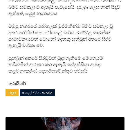
නිවාස සහ ගොඩනැගිලි රැසක් භූමි කම්පාවෙන් විනාශය වී
බිමට සමතලා වී ඇතැයි පැවැසෙයි. දරුණු ලෙස හානි සිදුවී
ඇත්තේ, මමුජු නගරයටය.
මමුජු නගරයේ රෝහලක් මුළුමනින්ම බිමට සමතලා වූ
අතර රෝගීන් සහ රෝහලේ කාර්ය මණ්ඩල සාමාජික
සාමාජිකායවන් බොහෝ දෙනකු සුන්බුන් අතරේ සිරවී
ඇතැයි වාර්තා වේ.
සුන්බුන් අතරේ සිරවූවන් මුදා ගැනීමේ මෙහෙයුම්
කඩිනමින් ආරම්භ කර ඇතැයි ඉන්දුනීසියා ආපදා
කළමනාකරණ දෙපාර්තමේන්තුව පවසයි.
රොයිටර්
Tags
# ලෝ වටා - World