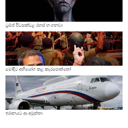
ට්‍රම්ප් පිටසක්වළ රහස් හංගනවා
මෝදිට අභියෝග කළ කැරපොත්තෝ
ඉරානයට ආ අමුත්තා