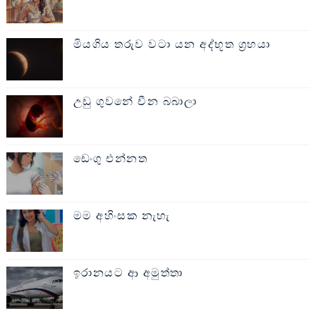
මියගිය තරුව වටා යන අද්භූත ග්‍රහයා
උඩු ගුවනේ චීන බබාලා
ඩෙංගු එන්නත
මම අහිංසක නැහැ
ඉරානයට ආ අමුත්තා