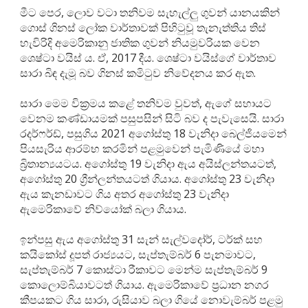
මීට පෙර, ලොව වටා තනිවම සැහැල්ලු ගුවන් යානයකින්
ගොස් ගිනස් ලෝක වාර්තාවක් පිහිටුවූ තැනැත්තිය තිස්
හැවිරිදි අමෙරිකානු ජාතික ගුවන් නියමුවරියක වෙන
ශෙෂ්ටා වයිස් ය. ඒ, 2017 දීය. ශෙෂ්ටා වයිස්ගේ වාර්තාව
සාරා බිඳ දැමූ බව ගිනස් කමිටුව නිවේදනය කර ඇත.
සාරා මෙම වික්‍රමය කළේ තනිවම වුවත්, ඇගේ සහායට
වෙනම කණ්ඩායමක් පසුපසින් සිටි බව ද පැවැසෙයි. සාරා
රදර්ෆර්ඩ්, පසුගිය 2021 අගෝස්තු 18 වැනිදා බෙල්ජියමෙන්
පියසැරිය ආරම්භ කරමින් පළමුවෙන් පැමිණියේ මහා
බ්‍රිතාන්‍යයටය. අගෝස්තු 19 වැනිදා ඇය අයිස්ලන්තයටත්,
අගෝස්තු 20 ග්‍රීන්ලන්තයටත් ගියාය. අගෝස්තු 23 වැනිදා
ඇය කැනඩාවට ගිය අතර අගෝස්තු 23 වැනිදා
ඇමෙරිකාවේ නිව්යෝක් බලා ගියාය.
ඉන්පසු ඇය අගෝස්තු 31 සැන් සැල්වදෝර්, ටර්ක් සහ
කයිකෝස් දූපත් රාජ්‍යයට, සැප්තැම්බර් 6 පැනමාවට,
සැප්තැම්බර් 7 කොස්ටා රීකාවට මෙන්ම සැප්තැම්බර් 9
කොලොම්බියාවටත් ගියාය. ඇමෙරිකාවේ ප්‍රධාන නගර
කීපයකට ගිය සාරා, රුසියාව බලා ගියේ නොවැම්බර් පළමු