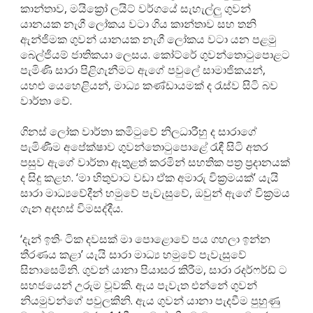
කාන්තාව, මයික්‍රෝ ලයිට් වර්ගයේ සැහැල්ලු ගුවන්
යානයක නැගී ලෝකය වටා ගිය කාන්තාව සහ තනි
ඇන්ජිමක ගුවන් යානයක නැගී ලෝකය වටා යන පළමු
බෙල්ජියම් ජාතිකයා ලෙසය. කෝට්රේ ගුවන්තොටුපොළට
පැමිණි සාරා පිළිගැනීමට ඇගේ පවුලේ සාමාජිකයන්,
යහළු යෙහෙළියන්, මාධ්‍ය කණ්ඩායමක් ද රැස්ව සිටි බව
වාර්තා වේ.
ගිනස් ලෝක වාර්තා කමිටුවේ නිලධාරීහු ද සාරාගේ
පැමිණීම අපේක්ෂාව ගුවන්තොටුපොළේ රැඳී සිටි අතර
පසුව ඇගේ වාර්තා ඇතුළත් කරමින් සහතික පත්‍ර ප්‍රදානයක්
ද සිදු කළහ. ‘මා හිතුවාට වඩා ඒක අමාරු වික්‍රමයක්’ යැයි
සාරා මාධ්‍යවේදීන් හමුවේ පැවැසුවේ, ඔවුන් ඇගේ වික්‍රමය
ගැන අදහස් විමසද්දීය.
‘දැන් ඉතිං ටික දවසක් මා පොළොවේ පය ගහලා ඉන්න
තීරණය කළා’ යැයි සාරා මාධ්‍ය හමුවේ පැවැසුවේ
සිනාසෙමිනි. ගුවන් යානා පියාසර කිරීම, සාරා රදර්ෆර්ඩ් ට
සහජයෙන් උරුම වූවකි. ඇය පැවැත එන්නේ ගුවන්
නියමුවන්ගේ පවුලකිනි. ඇය ගුවන් යානා පැදවීම පුහුණු