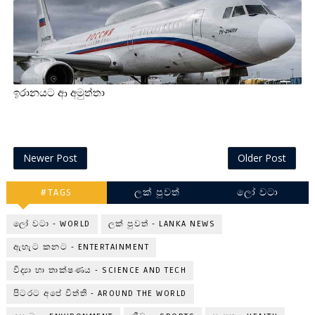
ඉරානයට ආ අමුත්තා
Newer Post
Older Post
#TAGS
ලක් පුවත්
ලෝ වටා
ලෝ වටා - WORLD
ලක් පුවත් - LANKA NEWS
ඇහැට කනට - ENTERTAINMENT
විද්‍යා හා තාක්ෂණය - SCIENCE AND TECH
පිටරට අපේ විත්ති - AROUND THE WORLD