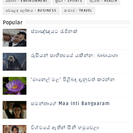
සොබා - ENVIRONMENT
ක්‍රීඩා - SPORTS
සැපත - HEALTH
වෙළෙඳ ලෝකය - BUSINESS
සංචාර - TRAVEL
Popular
ස්පාඤ්ඤයට රැජිනක්
රුසියන් සාහිත්‍යයේ යකින්න: බාබායාගා
‘මානෙල් මල’ පිළිබඳ දැනුවත් කරන්න
සමන්තාගේ Maa Inti Bangaaram
විශ්වයේ ඈතින් සීනි හමුවෙලා