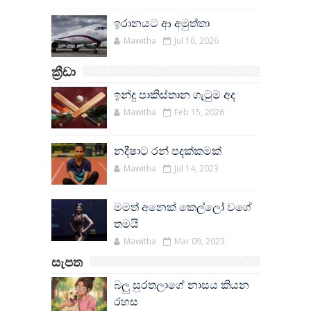
ඉරානයට ආ අමුත්තා
Mawitha
Jul 16, 2026
ක්‍රීඩා
ඉන්දු පාකිස්තාන ගැටුම අද
Mawitha
Feb 15, 2026
නදීෂාට රන් පදක්කමක්
Mawitha
Jul 14, 2023
මමත් අනෙක් කෙල්ලෝ වගේ
තමයි
Mawitha
Mar 09, 2023
සැපත
බලු සුරතලාගේ නාසය කියන
රහස