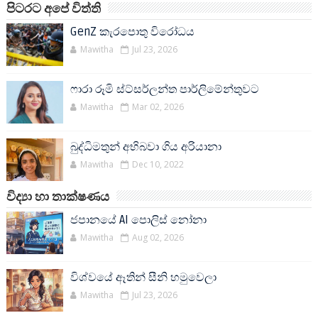
පිටරට අපේ විත්ති
GenZ කැරපොතු විරෝධය
Mawitha
Jul 23, 2026
ෆාරා රූමි ස්ට්සර්ලන්ත පාර්ලිමේන්තුවට
Mawitha
Mar 02, 2026
බුද්ධිමතුන් අභිබවා ගිය අරියානා
Mawitha
Dec 10, 2022
විද්‍යා හා තාක්ෂණය
ජපානයේ AI පොලිස් නෝනා
Mawitha
Aug 02, 2026
විශ්වයේ ඈතින් සීනි හමුවෙලා
Mawitha
Jul 23, 2026