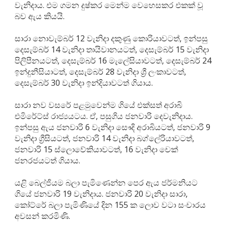
වැනිදාය. එම ගමන දුෂ්කර මෙන්ම වෙහෙසකර එකක් වූ
බව ඇය කියයි.
සාරා නොවැම්බර් 12 වැනිදා දකුණු කොරියාවටත්, ඉන්පසු
දෙසැම්බර් 14 වැනිදා තායිවානයටත්, දෙසැම්බර් 15 වැනිදා
පිලිපීනයටත්, දෙසැම්බර් 16 මැලේසියාවටත්, දෙසැම්බර් 24
ඉන්දුනීසියාටත්, දෙසැම්බර් 28 වැනිදා ශ්‍රී ලංකාවටත්,
දෙසැම්බර් 30 වැනිදා ඉන්දියාවටත් ගියාය.
සාරා නව වසරේ පළමුවෙන්ම ගියේ එක්සත් අරාබි
එමිරේට්ස් රාජ්‍යයටය. ඒ, පසුගිය ජනවාරි දෙවැනිදාය.
ඉන්පසු ඇය ජනවාරි 6 වැනිදා සෞදි අරාබියටත්, ජනවාරි 9
වැනිදා ග්‍රීසියටත්, ජනවාරි 14 වැනිදා බග්ලේරියාවටත්,
ජනවාරි 15 ස්ලොවේකියාවටත්, 16 වැනිදා චෙක්
ජනරජයටත් ගියාය.
යළි බෙල්ජියම බලා පැමිණෙන්න පෙර ඇය ජර්මනියට
ගියේ ජනවාරි 19 වැනිදාය. ජනවාරි 20 වැනිදා සාරා,
කෝට්රේ බලා පැමිණියේ දින 155 ක ලොව වටා සංචාරය
අවසන් කරමිණි.