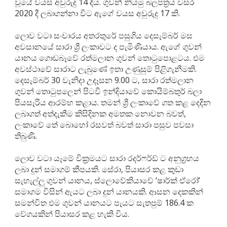
වූයේ වයස අවුරුදු 14 දීය. ගුවන් නියමු බලපත්‍රය වසර
2020 දී ලබාගන්නා විට ඇගේ වයස අවුරුදු 17 කි.
ලොව වටා සංචාරය අතරතුරේ පසුගිය දෙසැම්බර් මස
අවසානයේ සාරා ශ්‍රී ලංකාවට ද පැමිණියාය. ඇගේ ගුවන්
යානය ගොඩබෑවේ රත්මලාන ගුවන් තොටුපොළටය. එම
අවස්ථාවේ සාරාට ලැබුණේ ඉතා උණුසුම් පිළිගැනීමකි.
දෙසැම්බර් 30 වැනිදා උදෑසන 9.00 ට, සාරා රත්මලාන
ගුවන් තොටුපලෙන් පිටවී ඉන්දියාවේ කොයිම්බතුර් බලා
පියසැරිය ආරම්භ කළාය. තමන් ශ්‍රී ලංකාවේ ගත කළ දෙදින
ලබාගත් අත්දැකීම කිසිදිනක අමතක නොවන බවත්,
ලංකාවේ තේ බොහෝ රසවත් බවත් සාරා පසුව පවසා
තිබුණි.
ලොව වටා යෑමේ වික්‍රමයට සාරා රදර්ෆර්ඩ් ට අනුග්‍රහය
ලබා දුන් සමාගම් කීපයකි. සේරා, පියාසර කළ කුඩා
සැහැල්ලු ගුවන් යානය, ස්ලොවේකියාවේ ‘ෂාර්ක් ඒරෝ’
සමාගම විසින් ඇයට ලබා දුන් යානයකි. ආසන දෙකකින්
සමන්විත එම ගුවන් යානයට පැයට සැතපුම් 186.4 ක
වේගයකින් පියාසර කළ හැකි විය.