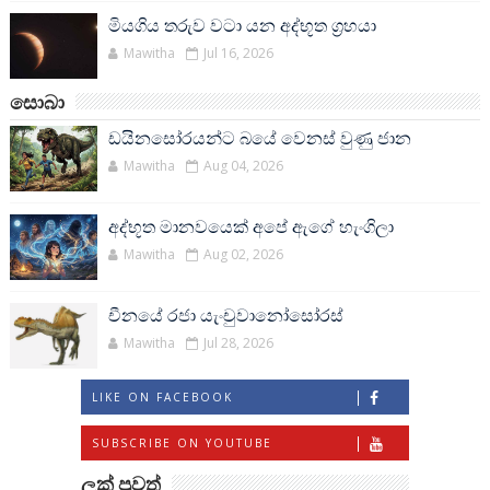
මියගිය තරුව වටා යන අද්භූත ග්‍රහයා
Mawitha
Jul 16, 2026
සොබා
ඩයිනසෝරයන්ට බයේ වෙනස් වුණු ජාන
Mawitha
Aug 04, 2026
අද්භූත මානවයෙක් අපේ ඇගේ හැංගිලා
Mawitha
Aug 02, 2026
චීනයේ රජා යැංචුවානෝසෝරස්
Mawitha
Jul 28, 2026
LIKE ON FACEBOOK
SUBSCRIBE ON YOUTUBE
ලක් පුවත්