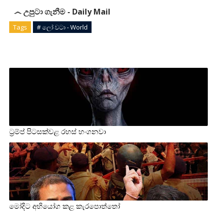
෴ උපුටා ගැනීම - Daily Mail
Tags
# ලෝ වටා - World
ට්‍රම්ප් පිටසක්වළ රහස් හංගනවා
මෝදිට අභියෝග කළ කැරපොත්තෝ