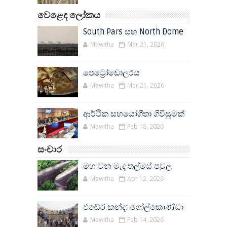
වෙළෙඳ ලෝකය
South Pars සහ North Dome
Mawitha
Mar 21, 2026
පෙට්‍රෝඩොලරය
Mawitha
Mar 21, 2026
ආර්ථික සහයෝගීතා ගිවිසුමක්
Mawitha
Feb 18, 2026
සංචාර
මහ වන මැද තල්මස් පවුල
Mawitha
Apr 12, 2026
එඬේර කන්ද: ගෝල්කොණ්ඩා
Mawitha
Feb 14, 2026