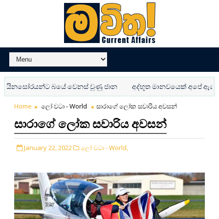
සෝරයන්ට බයේ වෙනස් වුණු ජාන
අද්භූත මානවයෙක් අපේ ඇගේ හැංගි
Home
ලෝ වටා - World
සාරාගේ ලෝක සවාරිය අවසන්
සාරාගේ ලෝක සවාරිය අවසන්
January 22, 2022
ලෝ වටා - World,