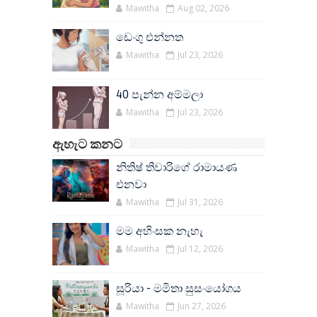
Mawitha
Aug 02, 2026
ඩෙංගු එන්නත
Mawitha
Jul 23, 2026
40 පැන්න අම්මලා
Mawitha
Jul 23, 2026
ඇහැට කනට
නිතිෂ් තිවාරිගේ රාමායණ
එනවා
Mawitha
Jul 31, 2026
මම අහිංසක නැහැ
Mawitha
Jul 12, 2026
සූරියා - මමිතා සුසංයෝගය
Mawitha
Jun 27, 2026