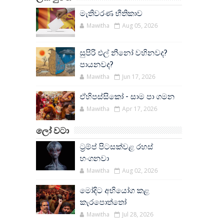
මැතිවරණ භීතිකාව
Mawitha
Aug 05, 2026
සුපිරි එල් නීනෝ වහිනවද?
පායනවද?
Mawitha
Jun 17, 2026
ඒහිපස්සිකෝ - සාම පා ගමන
Mawitha
Apr 17, 2026
ලෝ වටා
ට්‍රම්ප් පිටසක්වළ රහස්
හංගනවා
Mawitha
Aug 02, 2026
මෝදිට අභියෝග කළ
කැරපොත්තෝ
Mawitha
Jul 28, 2026