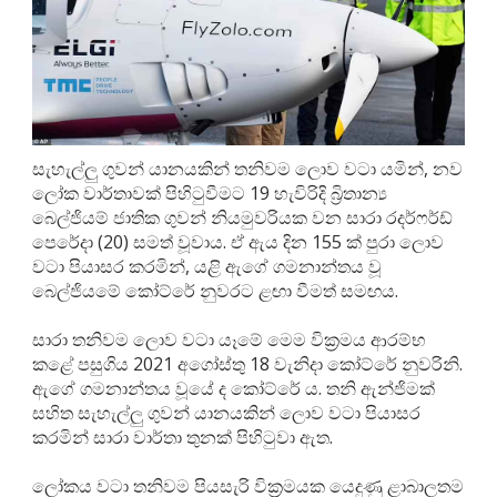
සැහැල්ලු ගුවන් යානයකින් තනිවම ලොව වටා යමින්, නව
ලෝක වාර්තාවක් පිහිටුවීමට 19 හැවිරිදි බ්‍රිතාන්‍ය
බෙල්ජියම් ජාතික ගුවන් නියමුවරියක වන සාරා රදර්ෆර්ඩ්
පෙරේදා (20) සමත් වූවාය. ඒ ඇය දින 155 ක් පුරා ලොව
වටා පියාසර කරමින්, යළි ඇගේ ගමනාන්තය වූ
බෙල්ජියමේ කෝට්රේ නුවරට ළඟා වීමත් සමඟය.
සාරා තනිවම ලොව වටා යෑමේ මෙම වික්‍රමය ආරම්භ
කළේ පසුගිය 2021 අගෝස්තු 18 වැනිදා කෝට්රේ නුවරිනි.
ඇගේ ගමනාන්තය වූයේ ද කෝට්රේ ය. තනි ඇන්ජිමක්
සහිත සැහැල්ලු ගුවන් යානයකින් ලොව වටා පියාසර
කරමින් සාරා වාර්තා තුනක් පිහිටුවා ඇත.
ලෝකය වටා තනිවම පියසැරි වික්‍රමයක යෙදුණු ළාබාලතම