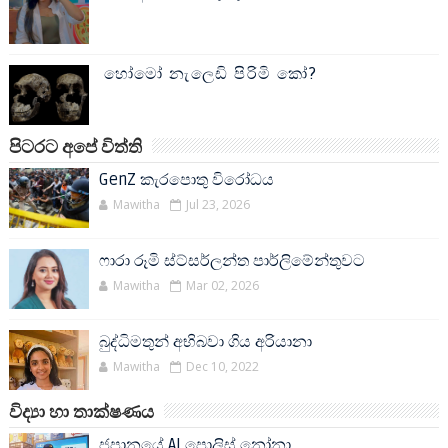
හෝමෝ නැලෙඩි පිරිමි කෝ?
පිටරට අපේ විත්ති
GenZ කැරපොතු විරෝධය
Mawitha
Jul 23, 2026
ෆාරා රූමි ස්ට්සර්ලන්ත පාර්ලිමේන්තුවට
Mawitha
Mar 02, 2026
බුද්ධිමතුන් අභිබවා ගිය අරියානා
Mawitha
Dec 10, 2022
විද්‍යා හා තාක්ෂණය
ජපානයේ AI පොලිස් නෝනා