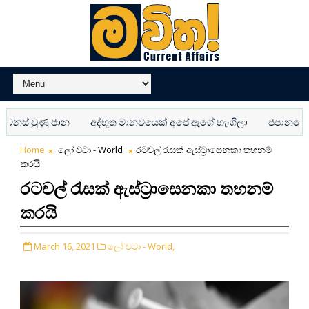
් වුණු ජාන
අද්භූත මානවයෙක් අපේ ඇගේ හැංගිලා
ජපානයේ AI ප
Home
ලෝ වටා - World
රටවල් රැසක් ඇස්ට්‍රාසෙනකා තහනම්
කරයි
රටවල් රැසක් ඇස්ට්‍රාසෙනකා තහනම්
කරයි
March 16, 2021
ලෝ වටා - World,