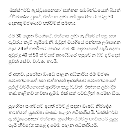
'ඔක්ස්ෆර්ඩ් ඇස්ට්‍රාසෙනකා' එන්නත සම්බන්ධයෙන් බියක්
නිර්මාණය වූයේ, එන්නත ලබා ගත් යුරෝපා රටවල 30
දෙනකු මරණයට පත්වීමත් සමඟය.
එම 30 දෙනා මියගියේ, එන්නත ලබා ගැනීමෙන් පසු සහ
රුධිරය කැටි ගැසීමෙනි. ඔවුන් මියගියේ එන්නත ලබාගෙන
පැය 24 ක් ගතවීමට පෙරය. එම 30 දෙනාගෙන් වැඩි දෙනා
අවුරුදු 40 ත් 50 ත් වයස් කාණ්ඩයේ පසුවෙන බව ද විදෙස්
පුවත් සේවා වාර්තා කරයි.
ඒ අනුව, යුරෝපා ඖෂධ පාලන අධිකාරිය එම මරණ
සම්බන්ධයෙන් සහ එන්නතේ ආරක්ෂාව සම්බන්ධයෙන්
පුළුල් විමර්ශනයක් ආරම්භ කළ බැවින්, එන්නත ලබා දීම
කාවකාලිකව නවතා දැමීම එක් එක් රටවලින් ආරම්භ විය.
යුරෝපා සංගමයට අයත් රටවල් සඳහා ඖෂධ නිර්දේශ
කරන්නේ යුරෝපා ඖෂධ පාලන අධිකාරියයි. 'ඔක්ස්ෆර්ඩ්
ඇස්ට්‍රාසෙනකා' එන්නත, යුරෝපා රටවල භාවිතයට සුදුසු
යැයි නිර්දේශ කළේ ද මෙම පාලන අධිකාරියයි.