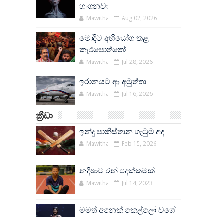
හංගනවා
Mawitha
Aug 02, 2026
මෝදිට අභියෝග කළ
කැරපොත්තෝ
Mawitha
Jul 28, 2026
ඉරානයට ආ අමුත්තා
Mawitha
Jul 16, 2026
ක්‍රීඩා
ඉන්දු පාකිස්තාන ගැටුම අද
Mawitha
Feb 15, 2026
නදීෂාට රන් පදක්කමක්
Mawitha
Jul 14, 2023
මමත් අනෙක් කෙල්ලෝ වගේ