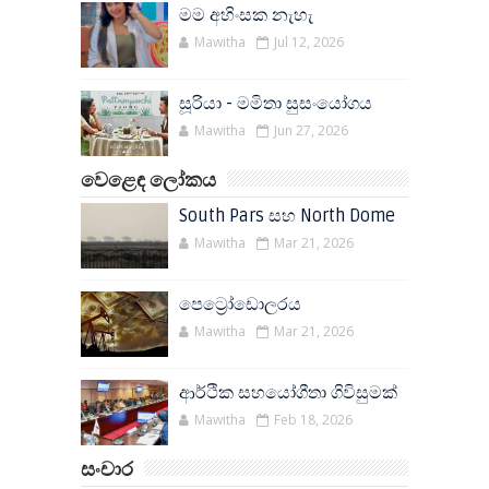
මම අහිංසක නැහැ
Mawitha
Jul 12, 2026
සූරියා - මමිතා සුසංයෝගය
Mawitha
Jun 27, 2026
වෙළෙඳ ලෝකය
South Pars සහ North Dome
Mawitha
Mar 21, 2026
පෙට්‍රෝඩොලරය
Mawitha
Mar 21, 2026
ආර්ථික සහයෝගීතා ගිවිසුමක්
Mawitha
Feb 18, 2026
සංචාර