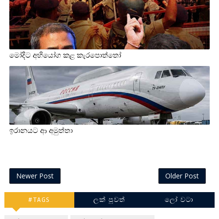
මෝදිට අභියෝග කළ කැරපොත්තෝ
ඉරානයට ආ අමුත්තා
Newer Post
Older Post
#TAGS
ලක් පුවත්
ලෝ වටා