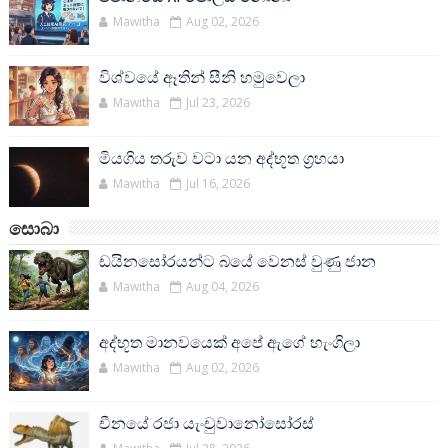
Mawitha
Aug 02, 2026
විශ්වයේ ඈතින් සීනි හමුවෙලා
Mawitha
Jul 23, 2026
මියගිය තරුව වටා යන අද්භූත ග්‍රහයා
Mawitha
Jul 16, 2026
සොබා
ඩයිනසෝරයන්ට බයේ වෙනස් වුණු ජාන
Mawitha
Aug 04, 2026
අද්භූත මානවයෙක් අපේ ඇගේ හැංගිලා
Mawitha
Aug 02, 2026
චීනයේ රජා යැංචුවානෝසෝරස්