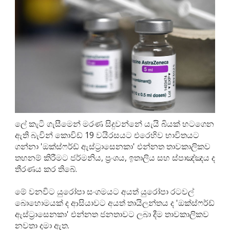
ලේ කැටි ගැසීමෙන් මරණ සිදුවන්නේ යැයි බියක් හටගෙන
ඇති බැවින් කොවිඩ් 19 වයිරසයට එරෙහිව භාවිතයට
ගන්නා 'ඔක්ස්ෆර්ඩ් ඇස්ට්‍රාසෙනකා' එන්නත තාවකාලිකව
තහනම් කිරීමට ජර්මනිය, ප්‍රංශය, ඉතාලිය සහ ස්පාඤ්ඤය ද
තීරණය කර තිබේ.
මේ වනවිට යුරෝපා සංගමයට අයත් යුරෝපා රටවල්
බොහොමයක් ද ආසියාවට අයත් තායිලන්තය ද 'ඔක්ස්ෆර්ඩ්
ඇස්ට්‍රාසෙනකා' එන්නත ජනතාවට ලබා දීම තාවකාලිකව
නවතා දමා ඇත.