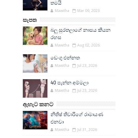
තමයි
Mawitha
Mar 09, 2023
සැපත
බලු සුරතලාගේ නාසය කියන
රහස
Mawitha
Aug 02, 2026
ඩෙංගු එන්නත
Mawitha
Jul 23, 2026
40 පැන්න අම්මලා
Mawitha
Jul 23, 2026
ඇහැට කනට
නිතිෂ් තිවාරිගේ රාමායණ
එනවා
Mawitha
Jul 31, 2026