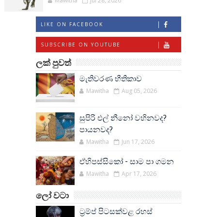
Mawitha
Jul 28, 2026
LIKE ON FACEBOOK
SUBSCRIBE ON YOUTUBE
ලක් පුවත්
මැතිවරණ භීතිකාව
Mawitha
Aug 05, 2026
සුපිරි එල් නීනෝ වහිනවද?
පායනවද?
Mawitha
Jun 17, 2026
ඒහිපස්සිකෝ - සාම පා ගමන
Mawitha
Apr 17, 2026
ලෝ වටා
ට්‍රම්ප් පිටසක්වළ රහස්