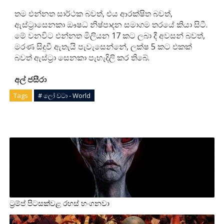
තම එන්නත සාර්ථක බවත්, එය ආරක්ෂිත බවත්,
ඇස්ට්‍රාසෙනකා ඖෂධ නිෂ්පාදන සමාගම තරයේ කියා සිටී.
මේ වනවිට එන්නත මිලියන 17 කට ලබා දී අවසන් බවත්,
මරණ සිදුවී ඇතැයි පැවැසෙන්නේ, ලක්ෂ 5 කට එකක්
බවත් ඇස්ට්‍රා සෙනකා පැහැදිලි කර තිබේ.
අල් ජසීරා
Tags
# ලෝ වටා - World
ට්‍රම්ප් පිටසක්වළ රහස් හංගනවා