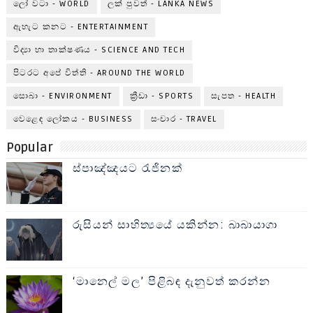
ලෝ වටා - WORLD
ලක් පුවත් - LANKA NEWS
ඇහැට කනට - ENTERTAINMENT
විද්‍යා හා තාක්ෂණය - SCIENCE AND TECH
පිටරට අපේ විත්ති - AROUND THE WORLD
සොබා - ENVIRONMENT
ක්‍රීඩා - SPORTS
සැපත - HEALTH
වෙළෙඳ ලෝකය - BUSINESS
සංචාර - TRAVEL
Popular
ස්පාඤ්ඤයට රැජිනක්
රුසියන් සාහිත්‍යයේ යකින්න: බාබායාගා
‘මානෙල් මල’ පිළිබඳ දැනුවත් කරන්න