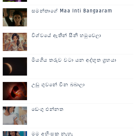
සමන්තාගේ Maa Inti Bangaaram
විශ්වයේ ඈතින් සීනි හමුවෙලා
මියගිය තරුව වටා යන අද්භූත ග්‍රහයා
උඩු ගුවනේ චීන බබාලා
ඩෙංගු එන්නත
මම අහිංසක නැහැ