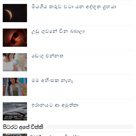
මියගිය තරුව වටා යන අද්භූත ග්‍රහයා
උඩු ගුවනේ චීන බබාලා
ඩෙංගු එන්නත
මම අහිංසක නැහැ
ඉරානයට ආ අමුත්තා
පිටරට අපේ විත්ති