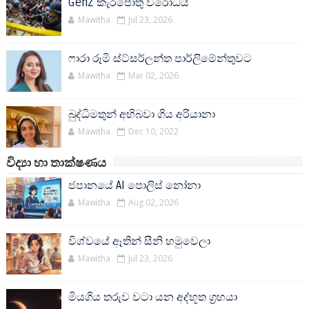
GenZ කැරපොතු විරෝධය
Mawitha
Jul 23, 2026
ෆාරා රූමි ස්ට්සර්ලන්ත පාර්ලිමේන්තුවට
Mawitha
Mar 02, 2026
බුද්ධිමතුන් අභිබවා ගිය අරියානා
Mawitha
Dec 10, 2022
විද්‍යා හා තාක්ෂණය
ජපානයේ AI පොලිස් නෝනා
Mawitha
Aug 02, 2026
විශ්වයේ ඈතින් සීනි හමුවෙලා
Mawitha
Jul 23, 2026
මියගිය තරුව වටා යන අද්භූත ග්‍රහයා