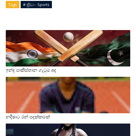
Tags
# ක්‍රීඩා - Sports
ඉන්දු පාකිස්තාන ගැටුම අද
නදීෂාට රන් පදක්කමක්