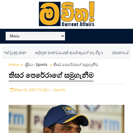
වුණු ජාන
අද්භූත මානවයෙක් අපේ ඇගේ හැංගිලා
ජපානයේ AI පො
Home
ක්‍රීඩා - Sports
තිසර පෙරේරාගේ සමුගැනීම
තිසර පෙරේරාගේ සමුගැනීම
May 03, 2021
ක්‍රීඩා - Sports,