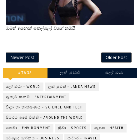
මමත් අනෙක් කෙල්ලෝ වගේ තමයි
Newer Post
Older Post
#TAGS
ලක් පුවත්
ලෝ වටා
ලෝ වටා - WORLD
ලක් පුවත් - LANKA NEWS
ඇහැට කනට - ENTERTAINMENT
විද්‍යා හා තාක්ෂණය - SCIENCE AND TECH
පිටරට අපේ විත්ති - AROUND THE WORLD
සොබා - ENVIRONMENT
ක්‍රීඩා - SPORTS
සැපත - HEALTH
වෙළෙඳ ලෝකය - BUSINESS
සංචාර - TRAVEL