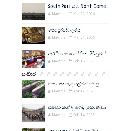
South Pars සහ North Dome
Mawitha
Mar 21, 2026
පෙට්‍රෝඩොලරය
Mawitha
Mar 21, 2026
ආර්ථික සහයෝගීතා ගිවිසුමක්
Mawitha
Feb 18, 2026
සංචාර
මහ වන මැද තල්මස් පවුල
Mawitha
Apr 12, 2026
එඬේර කන්ද: ගෝල්කොණ්ඩා
Mawitha
Feb 14, 2026