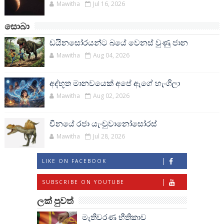
Mawitha
Jul 16, 2026
සොබා
ඩයිනසෝරයන්ට බයේ වෙනස් වුණු ජාන
Mawitha
Aug 04, 2026
අද්භූත මානවයෙක් අපේ ඇගේ හැංගිලා
Mawitha
Aug 02, 2026
චීනයේ රජා යැංචුවානෝසෝරස්
Mawitha
Jul 28, 2026
LIKE ON FACEBOOK
SUBSCRIBE ON YOUTUBE
ලක් පුවත්
මැතිවරණ භීතිකාව