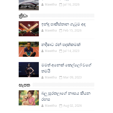
Mawitha
Jul 16, 2026
ක්‍රීඩා
ඉන්දු පාකිස්තාන ගැටුම අද
Mawitha
Feb 15, 2026
නදීෂාට රන් පදක්කමක්
Mawitha
Jul 14, 2023
මමත් අනෙක් කෙල්ලෝ වගේ
තමයි
Mawitha
Mar 09, 2023
සැපත
බලු සුරතලාගේ නාසය කියන
රහස
Mawitha
Aug 02, 2026