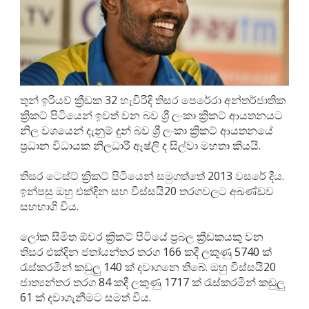
තුන් ඉරියව් ක්‍රීඩක 32 හැවිරිදි තිසර පෙරේරා අන්තර්ජාතික
ක්‍රිකට් පිටියෙන් ඉවත් වන බව ශ්‍රී ලංකා ක්‍රිකට් ආයතනයට
නිල වශයෙන් දැනුම් දුන් බව ශ්‍රී ලංකා ක්‍රිකට් ආයතනයේ
ප්‍රධාන විධායක නිලධාරී ඈෂ්ලි ද සිල්වා මහතා කියයි.
තිසර ටෙස්ට් ක්‍රිකට් පිටියෙන් සමුගත්තේ ‍2013 වසරේ දීය.
ඉන්පසු ඔහු එක්දින සහ විස්සයි20 තරගවලට අඛණ්ඩව
සහභාගි විය.
ලෝක සීමිත ඕවර ක්‍රිකට් පිටියේ ප්‍රබල ක්‍රීඩකයකු වන
තිසර එක්දින ජතා්‍යන්තර තරග 166 කදී ලකුණු 5740 ක්
රැස්කරමින් කඩුලු 140 ක් දවාගනෙ තිබේ. ඔහු විස්සයි20
ජාත්‍යන්තර තරග 84 කදී ලකුණු 1717 ක් රැස්කරමින් කඩුලු
61 ක් දවාගැනීමට සමත් විය.