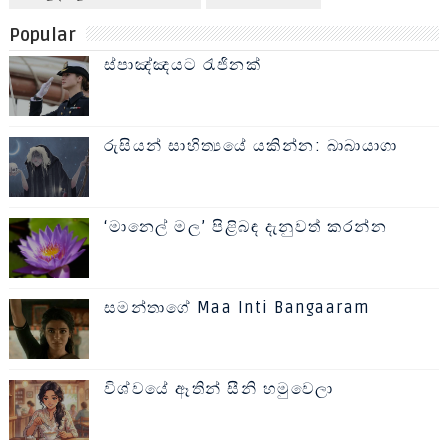
Popular
ස්පාඤ්ඤයට රැජිනක්
රුසියන් සාහිත්‍යයේ යකින්න: බාබායාගා
‘මානෙල් මල’ පිළිබඳ දැනුවත් කරන්න
සමන්තාගේ Maa Inti Bangaaram
විශ්වයේ ඈතින් සීනි හමුවෙලා