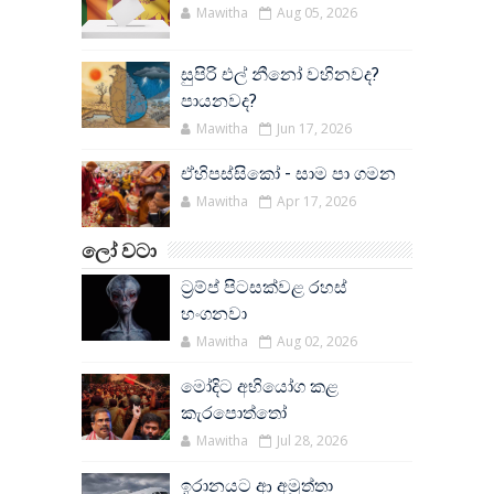
Mawitha
Aug 05, 2026
සුපිරි එල් නීනෝ වහිනවද?
පායනවද?
Mawitha
Jun 17, 2026
ඒහිපස්සිකෝ - සාම පා ගමන
Mawitha
Apr 17, 2026
ලෝ වටා
ට්‍රම්ප් පිටසක්වළ රහස්
හංගනවා
Mawitha
Aug 02, 2026
මෝදිට අභියෝග කළ
කැරපොත්තෝ
Mawitha
Jul 28, 2026
ඉරානයට ආ අමුත්තා