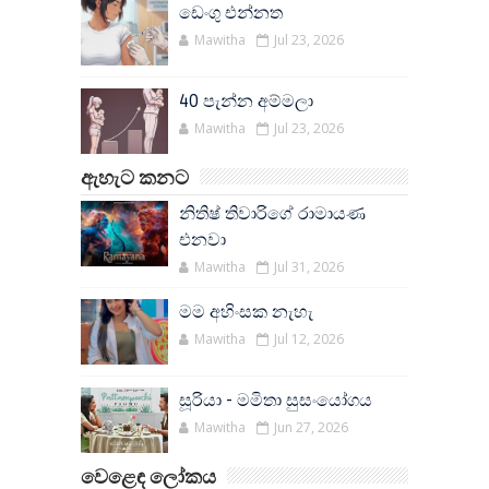
ඩෙංගු එන්නත
Mawitha
Jul 23, 2026
40 පැන්න අම්මලා
Mawitha
Jul 23, 2026
ඇහැට කනට
නිතිෂ් තිවාරිගේ රාමායණ
එනවා
Mawitha
Jul 31, 2026
මම අහිංසක නැහැ
Mawitha
Jul 12, 2026
සූරියා - මමිතා සුසංයෝගය
Mawitha
Jun 27, 2026
වෙළෙඳ ලෝකය