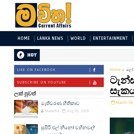
HOME
LANKA NEWS
WORLD
ENTERTAINMENT
Hot
Home
ලෝ 
LIKE ON FACEBOOK
ටැන්
SUBSCRIBE ON YOUTUBE
සැකය
ලක් පුවත්
March 18,
මැතිවරණ භීතිකාව
Mawitha
Aug 05, 2026
සුපිරි එල් නීනෝ වහිනවද?