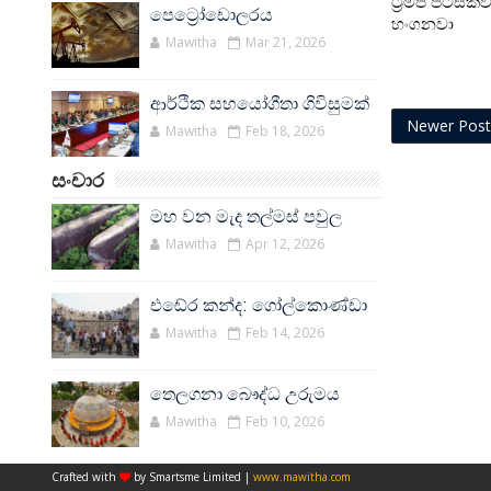
ට්‍රම්ප් පිටසක
පෙට්‍රෝඩොලරය
හංගනවා
Mawitha
Mar 21, 2026
ආර්ථික සහයෝගීතා ගිවිසුමක්
Newer Post
Mawitha
Feb 18, 2026
සංචාර
මහ වන මැද තල්මස් පවුල
Mawitha
Apr 12, 2026
එඬේර කන්ද: ගෝල්කොණ්ඩා
Mawitha
Feb 14, 2026
තෙලගනා බෞද්ධ උරුමය
Mawitha
Feb 10, 2026
Crafted with
by Smartsme Limited |
www.mawitha.com