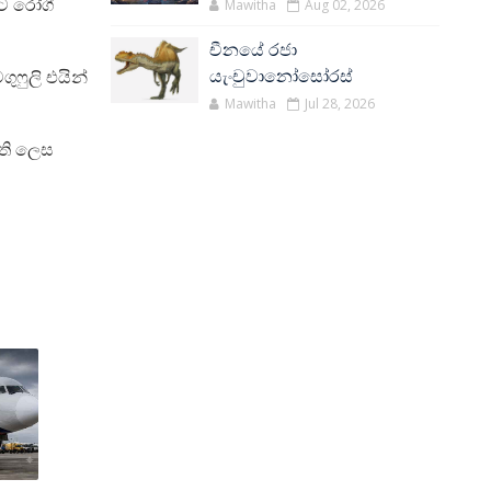
ිට රෝගී
Mawitha
Aug 02, 2026
චීනයේ රජා
ෆුලි එයින්
යැංචුවානෝසෝරස්
Mawitha
Jul 28, 2026
පති ලෙස