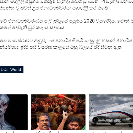
ෝන් මගුෆුලි පසුගිය මාර්තු 6 වැනිදා රෝගී වූ බවත් 14 වැනිදා වනව
්සන්න වූ බවත් උප ජනාධිපතිවරයා පැහැදිලි කර තිබේ.
වේ ජනාධිපතිවරණය පැවැත්වූයේ පසුගිය 2020 වසරේදීය. ජෝන් මගු
 කළේ දෙවැනි ධුර කාලය සඳහාය.
වේ ව්‍යවස්ථාවට අනුව, උප ජනාධිපති සමීයා සුලුහු හසාන් ජනාධි
ට නියමිතය. ඉදිරි පස් වසරක කාලයේ ඔහු බලයේ රැඳී සිටිනු ඇත.
වටා - World