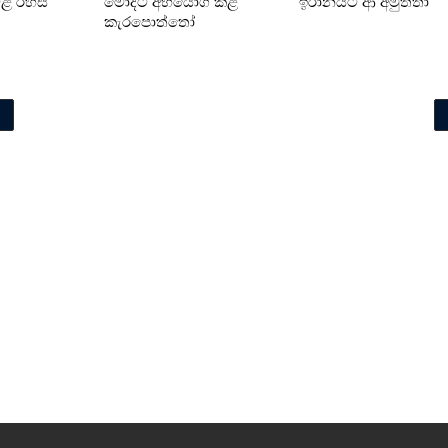
්වළ රහස්
මෝදිට අභියෝග කළ
ඉරානයට ආ අමුත්තා
කැරපොත්තෝ