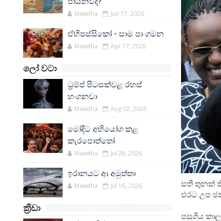
පායනවද?
Mawitha
Jun 17, 2026
ඒහිපස්සිකෝ - සාම පා ගමන
Mawitha
Apr 17, 2026
ලෝ වටා
ට්‍රම්ප් පිටසක්වළ රහස්
හංගනවා
Mawitha
Aug 02, 2026
මෝදිට අභියෝග කළ
කැරපොත්තෝ
Mawitha
Jul 28, 2026
ඉරානයට ආ අමුත්තා
සති තුනක් ත
Mawitha
Jul 16, 2026
එරට උප ජනා
ක්‍රීඩා
පසුගිය කා