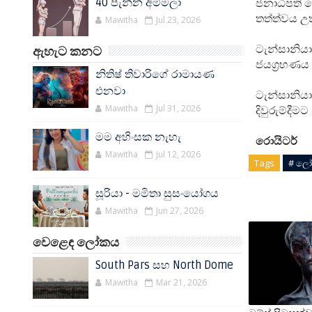
ජනාධිපති ජ
40 පැන්න අම්මලා
තත්ත්වය උත
Mawitha
Jul 23, 2026
ටැන්සානියා
ඇහැට කනට
ජයග්‍රහණය
නිතිෂ් තිවාරිගේ රාමායණ
එනවා
ටැන්සානියා
Mawitha
Jul 31, 2026
දිවුරුම්දීම
මම අහිංසක නැහැ
රොයිටර්
Mawitha
Jul 12, 2026
Tags
# ලෝ 
සූරියා - මමිතා සුසංයෝගය
Mawitha
Jun 27, 2026
වෙළෙඳ ලෝකය
South Pars සහ North Dome
Mawitha
Mar 21, 2026