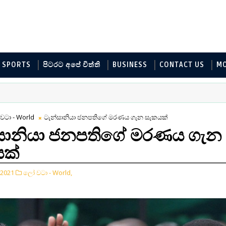
SPORTS
පිටරට අපේ විත්ති
BUSINESS
CONTACT US
M
වටා - World
ටැන්සානියා ජනපතිගේ මරණය ගැන සැකයක්
සානියා ජනපතිගේ මරණය ගැන
ක්
 2021
ලෝ වටා - World,