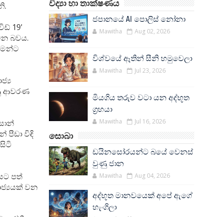
විද්‍යා හා තාක්ෂණය
නි.
ජපානයේ AI පොලිස් නෝනා
ඩ් 19'
Mawitha
Aug 02, 2026
වන බවය.
තමන්ට
විශ්වයේ ඈතින් සීනි හමුවෙලා
Mawitha
Jul 23, 2026
්‍ය
ුණු ආවරණ
මියගිය තරුව වටා යන අද්භූත
ග්‍රහයා
Mawitha
Jul 16, 2026
සාන්
 පීඩා විඳි
සොබා
සිටි
ඩයිනසෝරයන්ට බයේ වෙනස්
වුණු ජාන
යට පත්
Mawitha
Aug 04, 2026
ාජ්‍යයක් වන
අද්භූත මානවයෙක් අපේ ඇගේ
හැංගිලා