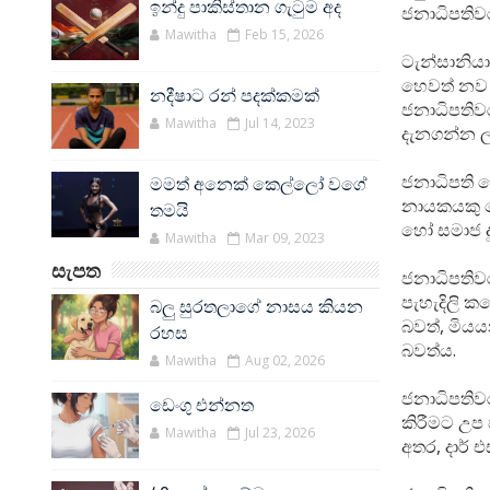
ඉන්දු පාකිස්තාන ගැටුම අද
ජනාධිපතිවර
Mawitha
Feb 15, 2026
ටැන්සානිය
හෙවත් නව
නදීෂාට රන් පදක්කමක්
ජනාධිපතිවර
Mawitha
Jul 14, 2023
දැනගන්න ල
ජනාධිපති ජ
මමත් අනෙක් කෙල්ලෝ වගේ
නායකයකු ල
තමයි
හෝ සමාජ ද
Mawitha
Mar 09, 2023
සැපත
ජනාධිපතිවර
පැහැදිලි ක
බලු සුරතලාගේ නාසය කියන
බවත්, මියය
රහස
බවත්ය.
Mawitha
Aug 02, 2026
ජනාධිපතිව
ඩෙංගු එන්නත
කිරීමට උප 
Mawitha
Jul 23, 2026
අතර, දාර් 