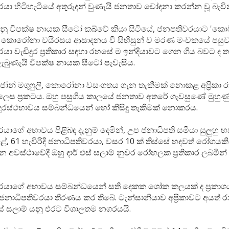
යා හිටිහැටියේ අතුරුදන් වුණැයි ජනතාව චෝදනා කරන්න වූ බැවි
ානු විපක්ෂ නායක සීටෝ කබ්වේ කියා සිටියේ, ජනපතිවරයාට 'කොවි
 කොරෝනා වයිරසය ආසාදනය වී සිහිසුන් ව මරණ මංචකයේ පසු
යා වැඩිදුර ප්‍රතිකාර සඳහා රහසේ ම ඉන්දියාවට ගෙන ගිය බවට ද 
ැබුණැයි විපක්ෂ නායක සීටෝ පැවැසීය.
ෝන් මගුෆුලි, කොරෝනා වසංගතය ගැන තැකීමක් නොකළ අප්‍රිකා රාජ
ෙස ප්‍රකටය. ඔහු පසුගිය කාලයේ ජනතාව අතරේ ගැවසුණේ මුහ
ුරස්ථභාවය සම්බන්ධයෙන් හෝ කිසිදු තැකීමක් නොකරය.
යාගේ අභාවය පිළිබඳ දැනුම් දෙමින්, උප ජනාධිපති සමීයා සුලුහු හ
ළේ, 61 හැවිරිදි ජනාධිපතිවරයා, වසර 10 ක් තිස්සේ හදවත් රෝගයකින්
න අවස්ථාවේදී ඔහු දාර් එස් සලාම් නුවර රෝහලක ප්‍රතිකාර ලබමින් 
රයාගේ අභාවය සම්බන්ධයෙන් සති දෙකක ශෝක කලයක් ද ප්‍රකාශ
ජනාධිපතිවරයා තීරණය කර තිබේ. ටැන්සානියාව අප්‍රිකාවට අයත් ර
එස් සලාම් යනු එරට විශාලතම නගරයයි.