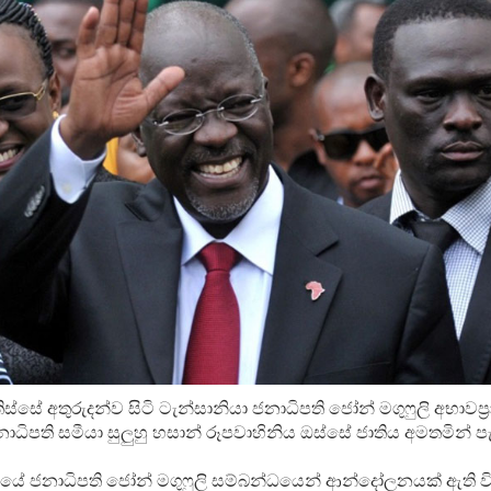
ිස්සේ අතුරුදන්ව සිටි ටැන්සානියා ජනාධිපති ජෝන් මගුෆුලි අභාවප්‍ර
ධිපති සමීයා සුලුහු හසාන් රූපවාහිනිය ඔස්සේ ජාතිය අමතමින් පැ
ලයේ ජනාධිපති ජෝන් මගුෆුලි සම්බන්ධයෙන් ආන්දෝලනයක් ඇති වි