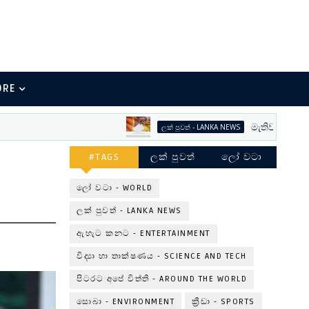
ORE
මැතිවරණ භීතිකාව
ලක් පුවත් - LANKA NEWS
#TAGS
ලක් පුවත්
ලෝ වටා
ලෝ වටා - WORLD
ලක් පුවත් - LANKA NEWS
ඇහැට කනට - ENTERTAINMENT
විද්‍යා හා තාක්ෂණය - SCIENCE AND TECH
පිටරට අපේ විත්ති - AROUND THE WORLD
සොබා - ENVIRONMENT
ක්‍රීඩා - SPORTS