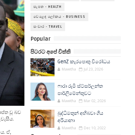
සැපත - HEALTH
වෙළෙඳ ලෝකය - BUSINESS
සංචාර - TRAVEL
Popular
පිටරට අපේ විත්ති
GenZ කැරපොතු විරෝධය
Mawitha
Jul 23, 2026
ෆාරා රූමි ස්ට්සර්ලන්ත
පාර්ලිමේන්තුවට
Mawitha
Mar 02, 2026
ාප්ත වූ බව
බුද්ධිමතුන් අභිබවා ගිය
වැසීය.
අරියානා
Mawitha
Dec 10, 2022
ය. ඒ,