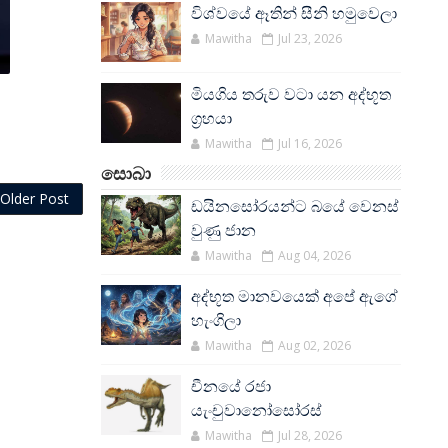
විශ්වයේ ඈතින් සීනි හමුවෙලා
Mawitha
Jul 23, 2026
මියගිය තරුව වටා යන අද්භූත
ග්‍රහයා
Mawitha
Jul 16, 2026
සොබා
Older Post
ඩයිනසෝරයන්ට බයේ වෙනස්
වුණු ජාන
Mawitha
Aug 04, 2026
අද්භූත මානවයෙක් අපේ ඇගේ
හැංගිලා
Mawitha
Aug 02, 2026
චීනයේ රජා
යැංචුවානෝසෝරස්
Mawitha
Jul 28, 2026