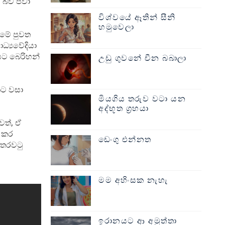
ූ බව පවා
විශ්වයේ ඈතින් සීනි
හමුවෙලා
 මේ පුවත
්‍යවේදියා
නයට බෙරිහන්
උඩු ගුවනේ චීන බබාලා
කට වසා
මියගිය තරුව වටා යන
අද්භූත ග්‍රහයා
වත්, ඒ
 කර
ඩෙංගු එන්නත
 තරවටු
මම අහිංසක නැහැ
ඉරානයට ආ අමුත්තා