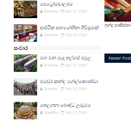
පෙට්‍රෝඩොලරය
Mawitha
Mar 21, 2026
ඉන්දු පාකිස්ත
ආර්ථික සහයෝගීතා ගිවිසුමක්
Mawitha
Feb 18, 2026
සංචාර
මහ වන මැද තල්මස් පවුල
Newer Post
Mawitha
Apr 12, 2026
එඬේර කන්ද: ගෝල්කොණ්ඩා
Mawitha
Feb 14, 2026
තෙලගනා බෞද්ධ උරුමය
Mawitha
Feb 10, 2026