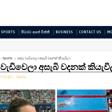
SPORTS
පිටරට අපේ විත්ති
BUSINESS
CONTACT US
M
ඩා - Sports
සතුට වැඩිවෙලා අසැබි වදනක් කියැවිලා
 වැඩිවෙලා අසැබි වදනක් කියැවි
21
ක්‍රීඩා - Sports,