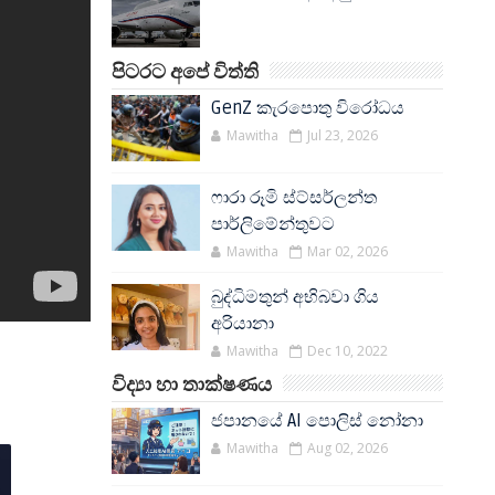
පිටරට අපේ විත්ති
GenZ කැරපොතු විරෝධය
Mawitha
Jul 23, 2026
ෆාරා රූමි ස්ට්සර්ලන්ත
පාර්ලිමේන්තුවට
Mawitha
Mar 02, 2026
බුද්ධිමතුන් අභිබවා ගිය
අරියානා
Mawitha
Dec 10, 2022
විද්‍යා හා තාක්ෂණය
ජපානයේ AI පොලිස් නෝනා
Mawitha
Aug 02, 2026