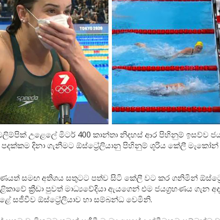
ම්පික් උළෙලේ මිටර් 400 කාන්තා නිදහස් ආර පිහිනුම් ඉසව්ව ජ
 පදක්කම දිනා ගැනීමට ඕස්ට්‍රේලියානු පිහිනුම් ශූරිය කේලී මැකෝන්
රහණයත් සමඟ අතිශය සතුටට පත්ව සිටි කේලී වට කර ගනිමින් ඕස්ට්‍
ළිකාවේ ක්‍රීඩා පුවත් මාධ්‍යවේදියා ඇයගෙන් එම ජයග්‍රහණය ගැන අ
ළේ සජීවීව ඕස්ට්‍රේලියාව හා සම්බන්ධ වෙමිනි.