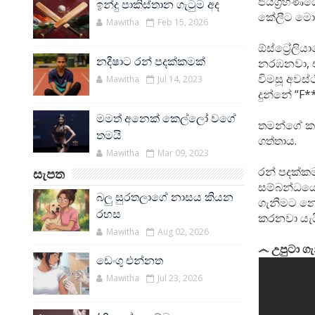
ජයග්‍රහණයේ
ඉන්දු පාකිස්තාන ගැටුම අද
කේලීට මො
Mawitha
Feb 15, 2026
ඕස්ට්‍රේල
නදීෂාට රන් පදක්කමක්
නරඹනවා, එ
විමසූ අවස්
Mawitha
Jul 14, 2023
දුන්නේ “F*
මමත් අනෙක් කෙල්ලෝ වගේ
තමන්ගේ කට
තමයි
ගත්තාය.
Mawitha
Mar 09, 2023
රන් පදක්කම
සැපත
සම්බන්ධයෙ
බලු සුරතලාගේ නාසය කියන
ගැනීමට නො
රහස
කරනවා යැය
Mawitha
Aug 02, 2026
෴ උපුටා ගැ
ඩෙංගු එන්නත
Mawitha
Jul 23, 2026