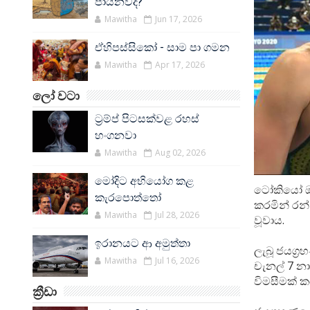
පායනවද?
Mawitha
Jun 17, 2026
ඒහිපස්සිකෝ - සාම පා ගමන
Mawitha
Apr 17, 2026
ලෝ වටා
ට්‍රම්ප් පිටසක්වළ රහස්
හංගනවා
Mawitha
Aug 02, 2026
මෝදිට අභියෝග කළ
ටෝකියෝ ඔලි
කැරපොත්තෝ
කරමින් රන්
Mawitha
Jul 28, 2026
වූවාය.
ඉරානයට ආ අමුත්තා
ලැබූ ජයග්‍
Mawitha
Jul 16, 2026
චැනල් 7 නා
විමසීමක් ක
ක්‍රීඩා