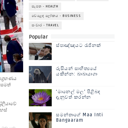
සැපත - HEALTH
වෙළෙඳ ලෝකය - BUSINESS
සංචාර - TRAVEL
Popular
ස්පාඤ්ඤයට රැජිනක්
රුසියන් සාහිත්‍යයේ
යකින්න: බාබායාගා
යග්‍රහණය
 සමත්
‘මානෙල් මල’ පිළිබඳ
දැනුවත් කරන්න
රේලියාවේ
දහස්
සමන්තාගේ Maa Inti
Bangaaram