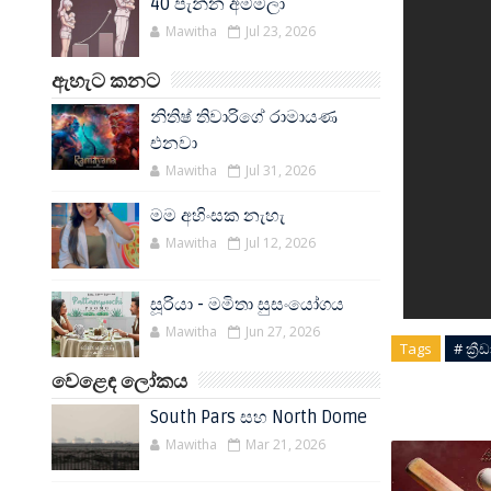
40 පැන්න අම්මලා
Mawitha
Jul 23, 2026
ඇහැට කනට
නිතිෂ් තිවාරිගේ රාමායණ
එනවා
Mawitha
Jul 31, 2026
මම අහිංසක නැහැ
Mawitha
Jul 12, 2026
සූරියා - මමිතා සුසංයෝගය
Mawitha
Jun 27, 2026
Tags
# ක්‍රී
වෙළෙඳ ලෝකය
South Pars සහ North Dome
Mawitha
Mar 21, 2026