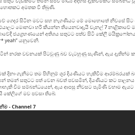
 සතුට වැඩිකමට තමන් සජීවී මාධ්‍ය අදහස් දැක්වීමකට සම්බන්ධ ව
හොතකට අමතක වී තිබුණි.
ියාවේ ගෙදර සිටින මවට සහ නැගණියට මේ මොහොතේ නිවසේ සිට
යාලට මොනවා හරි කියන්න තියෙනවාදැයි චැනල් 7 නාළිකාවේ මාධ
ථාවේදී ජයග්‍රහණයෙන් අතිශය සතුටට පත්ව සිටි කේලී මයික්‍ර‍ෆෝ
** yeah” යනුවෙනි.
ින් නරක වචනයක් පිටවුණු බව වැටහුණු සැණින්, ඇය දෑතින්ම 
ක් දිනා ගැනීමට තම පිහිනුම් ශූර දියණියට හැකිවීම ආරම්බරයක් බ
න් තමන් සතුටට පත් වෙන බවත් පවසමින්, දියණියට කට පාලනය
හැකි වීම සම්බන්ධයෙන්, ඇය ආපසු නිවසට පැමිණි වහාම ඇයට
ි කේලිගේ මව පවසා තිබේ.
නීම - Channel 7