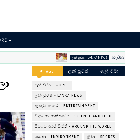
ORE
මැතිවරණ භීතිකාව
ලක් පුවත් - LANKA NEWS
#TAGS
ලක් පුවත්
ලෝ වටා
ලා
ලෝ වටා - WORLD
ලක් පුවත් - LANKA NEWS
ඇහැට කනට - ENTERTAINMENT
විද්‍යා හා තාක්ෂණය - SCIENCE AND TECH
පිටරට අපේ විත්ති - AROUND THE WORLD
සොබා - ENVIRONMENT
ක්‍රීඩා - SPORTS