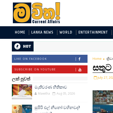
HOME
LANKA NEWS
WORLD
ENTERTAINMENT
Hot
Home
ක්‍රී
LIKE ON FACEBOOK
සතුට
SUBSCRIBE ON YOUTUBE
July 27, 20
ලක් පුවත්
මැතිවරණ භීතිකාව
Mawitha
Aug 05, 2026
සුපිරි එල් නීනෝ වහිනවද?