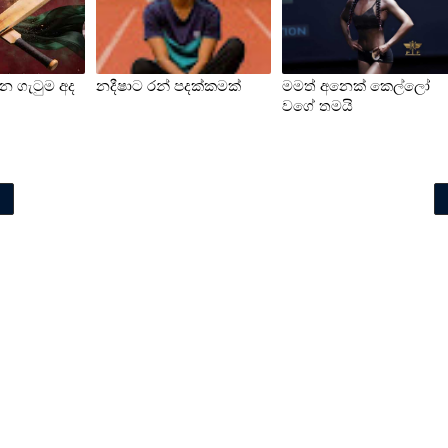
ාන ගැටුම අද
නදීෂාට රන් පදක්කමක්
මමත් අනෙක් කෙල්ලෝ
වගේ තමයි