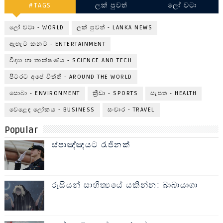
#TAGS
ලක් පුවත්
ලෝ වටා
ලෝ වටා - WORLD
ලක් පුවත් - LANKA NEWS
ඇහැට කනට - ENTERTAINMENT
විද්‍යා හා තාක්ෂණය - SCIENCE AND TECH
පිටරට අපේ විත්ති - AROUND THE WORLD
සොබා - ENVIRONMENT
ක්‍රීඩා - SPORTS
සැපත - HEALTH
වෙළෙඳ ලෝකය - BUSINESS
සංචාර - TRAVEL
Popular
ස්පාඤ්ඤයට රැජිනක්
රුසියන් සාහිත්‍යයේ යකින්න: බාබායාගා