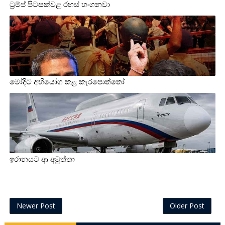
ට්‍රම්ප් පිටසක්වළ රහස් හංගනවා
මෝදිට අභියෝග කළ කැරපොත්තෝ
ඉරානයට ආ අමුත්තා
Newer Post
Older Post