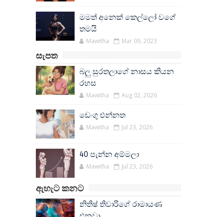
මමත් අනෙක් කෙල්ලෝ වගේ
තමයි
Mawitha
Mar 09, 2023
සැපත
බලු සුරතලාගේ නාසය කියන
රහස
Mawitha
Aug 02, 2026
ඩෙංගු එන්නත
Mawitha
Jul 23, 2026
40 පැන්න අම්මලා
Mawitha
Jul 23, 2026
ඇහැට කනට
නිතිෂ් තිවාරිගේ රාමායණ
එනවා