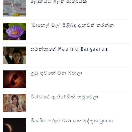
ලෝකයට අලුත් සාගරයක්
‘මානෙල් මල’ පිළිබඳ දැනුවත් කරන්න
සමන්තාගේ Maa Inti Bangaaram
උඩු ගුවනේ චීන බබාලා
විශ්වයේ ඈතින් සීනි හමුවෙලා
මියගිය තරුව වටා යන අද්භූත ග්‍රහයා