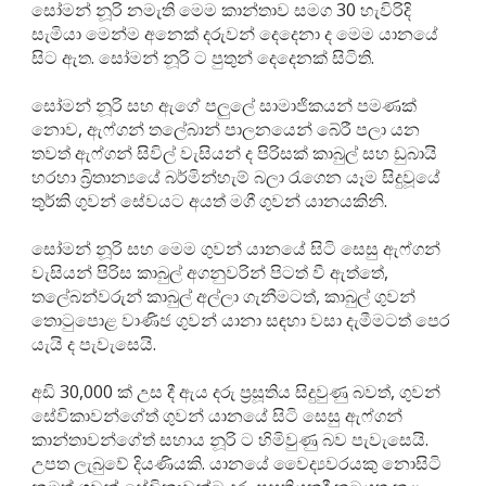
සෝමන් නූරි නමැති මෙම කාන්තාව සමග 30 හැවිරිදි
සැමියා මෙන්ම අනෙක් දරුවන් දෙදෙනා ද මෙම යානයේ
සිට ඇත. සෝමන් නූරි ට පුතුන් දෙදෙනක් සිටිති.
සෝමන් නූරි සහ ඇගේ පලුලේ සාමාජිකයන් පමණක්
නොව, ඇෆ්ගන් තලේබාන් පාලනයෙන් බේරී පලා යන
තවත් ඇෆ්ගන් සිවිල් වැසියන් ද පිරිසක් කාබුල් සහ ඩුබායි
හරහා බ්‍රිතාන්‍යයේ බර්මින්හැම් බලා රැගෙන යෑම සිදුවූයේ
තුර්කි ගුවන් සේවයට අයත් මගී ගුවන් යානයකිනි.
සෝමන් නූරි සහ මෙම ගුවන් යානයේ සිටි සෙසු ඇෆ්ගන්
වැසියන් පිරිස කාබුල් අගනුවරින් පිටත් වී ඇත්තේ,
තලේබන්වරුන් කාබුල් අල්ලා ගැනීමටත්, කාබුල් ගුවන්
තොටුපොළ වාණිජ ගුවන් යානා සඳහා වසා දැමීමටත් පෙර
යැයි ද පැවැසෙයි.
අඩි 30,000 ක් උස දී ඇය දරු ප්‍රසූතිය සිදුවුණු බවත්, ගුවන්
සේවිකාවන්ගේත් ගුවන් යානයේ සිටි සෙසු ඇෆ්ගන්
කාන්තාවන්ගේත් සහාය නූරි ට හිමිවුණු බව පැවැසෙයි.
උපත ලැබුවේ දියණියකි. යානයේ වෛද්‍යවරයකු නොසිටි