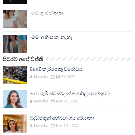
ඩෙංගු එන්නත
මම අහිංසක නැහැ
පිටරට අපේ විත්ති
GenZ කැරපොතු විරෝධය
Mawitha
Jul 23, 2026
ෆාරා රූමි ස්ට්සර්ලන්ත පාර්ලිමේන්තුවට
Mawitha
Mar 02, 2026
බුද්ධිමතුන් අභිබවා ගිය අරියානා
Mawitha
Dec 10, 2022