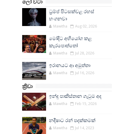
ලෝ වටා
ට්‍රම්ප් පිටසක්වළ රහස්
හංගනවා
Mawitha
Aug 02, 2026
මෝදිට අභියෝග කළ
කැරපොත්තෝ
Mawitha
Jul 28, 2026
ඉරානයට ආ අමුත්තා
Mawitha
Jul 16, 2026
ක්‍රීඩා
ඉන්දු පාකිස්තාන ගැටුම අද
Mawitha
Feb 15, 2026
නදීෂාට රන් පදක්කමක්
Mawitha
Jul 14, 2023