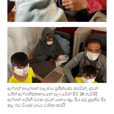
ඇෆ්ගන් තලේබාන් පාලනය ප්‍රතික්ෂේප කරමින්, ගුවන්
මගින් ඇෆ්ගනිස්තානයෙන් පලා යමින් සිටි 26 හැවිරිදි
ඇෆ්ගන් ගැබිනි මවක ගුවන් යානය තුළ සිය දරු ප්‍රසූතිය සිදු
කළ බව විදෙස් මාධ්‍ය වාර්තා කරයි.