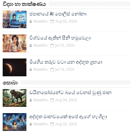
විද්‍යා හා තාක්ෂණය
ජපානයේ AI පොලිස් නෝනා
Mawitha
Aug 02, 2026
විශ්වයේ ඈතින් සීනි හමුවෙලා
Mawitha
Jul 23, 2026
මියගිය තරුව වටා යන අද්භූත ග්‍රහයා
Mawitha
Jul 16, 2026
සොබා
ඩයිනසෝරයන්ට බයේ වෙනස් වුණු ජාන
Mawitha
Aug 04, 2026
අද්භූත මානවයෙක් අපේ ඇගේ හැංගිලා
Mawitha
Aug 02, 2026