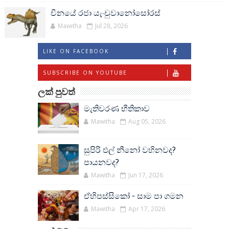
චීනයේ රජා යැංචුවානෝසෝරස්
Mawitha
Jul 28, 2026
LIKE ON FACEBOOK
SUBSCRIBE ON YOUTUBE
ලක් පුවත්
මැතිවරණ භීතිකාව
Mawitha
Aug 05, 2026
සුපිරි එල් නීනෝ වහිනවද?
පායනවද?
Mawitha
Jun 17, 2026
ඒහිපස්සිකෝ - සාම පා ගමන
Mawitha
Apr 17, 2026