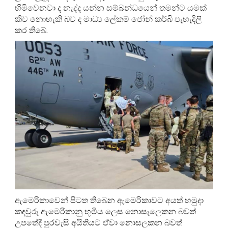
හිමිවෙනවා ද නැද්ද යන්න සම්බන්ධයෙන් තමන්ට යමක්
කිව නොහැකි බව ද මාධ්‍ය ලේකම් ජෝන් කර්බි පැහැදිලි
කර තිබේ.
ඇමෙරිකාවෙන් පිටත තිබෙන ඇමෙරිකාවට අයත් හමුදා
කඳවුරු ඇමෙරිකානු භූමිය ලෙස නොසැලෙකන බවත්
උපතේදී පුරවැසි අයිතියට ඒවා නොසලකන බවත්