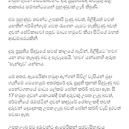
නමුත් ගුවන් සේවිකාවන්ට දරු ප්‍රසූතියකදී කටයුතු කළ
ආකාරය සම්බන්ධයෙන් පුහුණුවක් ලැබී තිබුණි.
එම පුහුණුව තමන්ට උපකාරී වුණු බවත්, බිලිඳියත් මවත්
යහතින් බර්මින්හැම් වෙත රැගෙන යෑමට හැකිවුණු බවත්
ගුවන් සේවිකාවෝ පසුව මාධ්‍ය හමුවේ කියා සිටියේ මහත්
ආඩම්බරයකිනි.
දරු ප්‍රසූතිය සිදුවූයේ සවස් කාලයේ බැවින්, බිලිඳියට 'හවා'
යන නම තැබුණු බව ද පැවැසෙයි. 'හවා' යන්නෙහි අරුත
'සැන්දෑව' යන්නය.
මේ අතර, ඇමෙරිකා හමුදා ඇෆ්ගන් සිවිල් වැසියන් මුදා
ගැනීමේ මෙහෙයුම් අතරතුරේ දරු ප්‍රසූති තුනක් සිදුවුණු බව
පෙන්ටගනයේ මාධ්‍ය ලේකම් ජෝන් කර්බි පවසා ඇත. සී
17 හමුදා ගුවන් යානයකදී එක් දරුවකු උපත ලැබූ බවත්,
ජර්මනියේ රැම්ස්ටීන් ගුවන් කඳවුරේ රෝහලකදී තවත්
දරුවන් දෙදෙනකු උපත ලැබූ බවත් ජෝන් කර්බි වැඩි දුරටත්
පවසා ඇත.
උපත ලැබූ එම දරුවන්ට ඇමෙරිකන් පුරවැසිභාවය