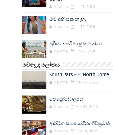
Mawitha
Jul 31, 2026
මම අහිංසක නැහැ
Mawitha
Jul 12, 2026
සූරියා - මමිතා සුසංයෝගය
Mawitha
Jun 27, 2026
වෙළෙඳ ලෝකය
South Pars සහ North Dome
Mawitha
Mar 21, 2026
පෙට්‍රෝඩොලරය
Mawitha
Mar 21, 2026
ආර්ථික සහයෝගීතා ගිවිසුමක්
Mawitha
Feb 18, 2026