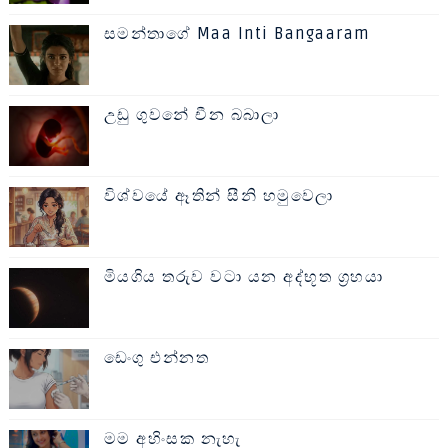
සමන්තාගේ Maa Inti Bangaaram
උඩු ගුවනේ චීන බබාලා
විශ්වයේ ඈතින් සීනි හමුවෙලා
මියගිය තරුව වටා යන අද්භූත ග්‍රහයා
ඩෙංගු එන්නත
මම අහිංසක නැහැ