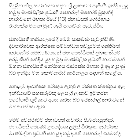
සිවුදින නිල සංචාරයක සඳහා ශ්‍රී ලංකාවට පැමිණි ඉන්දීය යුද
හමුදා මාණ්ඩලික ප්‍රධානී ජෙනරාල් මනෝජ් මුකුන්ද්
නාරාවනේ මහතා ඊයේ (13) ජනාධිපති ගෝඨාභය
රාජපක්ෂ මහතා මුණ ගැසී සාකච්ඡා පැවැත්වීය.
ජනාධිපති කාර්යාලයේ දී මෙම සාකච්ඡා පැවැත්විණි.
ද්විපාර්ශවික ආරක්ෂක සම්බන්ධත තවදුරටත් ශක්තිමත්
කරගැනීම සම්බන්ධයෙන් මඟ පෙන්වීමක් ලබාගැනීමේ
අරමුණින් ඉන්දීය යුද හමුදා මාණ්ඩලික ප්‍රධානී නාරාවනේ
මහතා ජනාධිපති ගෝඨාභය රාජපක්ෂ මහතා මුණු ගැසුණු
බව ඉන්දීය මහ කොමසාරිස් කාර්යාලය සඳහන් කළේ ය.
කොළඹ ආරක්ෂක පර්ෂදය ඇතුළු ආරක්ෂක ක්ෂේත්‍රය තුළ
ඉන්දියාවේ සහකරුවකු ලෙස ශ්‍රී ලංකාව ඉටුකරන
පුරෝගාමී භූමිකාව අගය කරන බව ජෙනරාල් නාරාවනේ
මහතා පවසා ඇත.
මෙම අවස්ථාවට ජනාධිපති ආචාර්ය පී.බී.ජයසුන්දර,
ජනාධිපති ජ්‍යෙෂ්ඨ උපදේශක ලලිත් වීරතුංග, ආරක්ෂක
මාණ්ඩලික ප්‍රධානී සහ යුද හමුදාපති ජෙනරාල් ශවේන්ද්‍ර