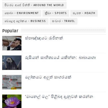
පිටරට අපේ විත්ති - AROUND THE WORLD
සොබා - ENVIRONMENT
ක්‍රීඩා - SPORTS
සැපත - HEALTH
වෙළෙඳ ලෝකය - BUSINESS
සංචාර - TRAVEL
Popular
ස්පාඤ්ඤයට රැජිනක්
රුසියන් සාහිත්‍යයේ යකින්න: බාබායාගා
ලෝකයට අලුත් සාගරයක්
‘මානෙල් මල’ පිළිබඳ දැනුවත් කරන්න