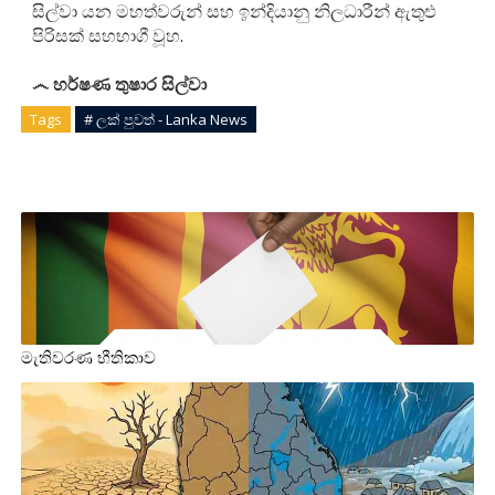
සිල්වා යන මහත්වරුන් සහ ඉන්දියානු නිලධාරීන් ඇතුළු
පිරිසක් සහභාගී වූහ.
෴ හර්ෂණ තුෂාර සිල්වා
Tags
# ලක් පුවත් - Lanka News
මැතිවරණ භීතිකාව