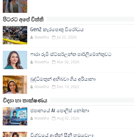
පිටරට අපේ විත්ති
GenZ කැරපොතු විරෝධය
Mawitha
Jul 23, 2026
ෆාරා රූමි ස්ට්සර්ලන්ත පාර්ලිමේන්තුවට
Mawitha
Mar 02, 2026
බුද්ධිමතුන් අභිබවා ගිය අරියානා
Mawitha
Dec 10, 2022
විද්‍යා හා තාක්ෂණය
ජපානයේ AI පොලිස් නෝනා
Mawitha
Aug 02, 2026
විශ්වයේ ඈතින් සීනි හමුවෙලා