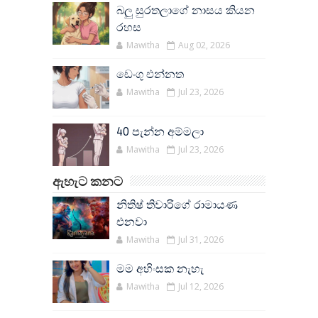
බලු සුරතලාගේ නාසය කියන
රහස
Mawitha
Aug 02, 2026
ඩෙංගු එන්නත
Mawitha
Jul 23, 2026
40 පැන්න අම්මලා
Mawitha
Jul 23, 2026
ඇහැට කනට
නිතිෂ් තිවාරිගේ රාමායණ
එනවා
Mawitha
Jul 31, 2026
මම අහිංසක නැහැ
Mawitha
Jul 12, 2026