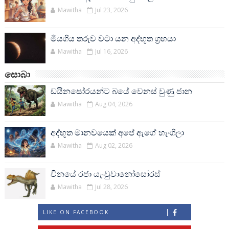
Mawitha
Jul 23, 2026
මියගිය තරුව වටා යන අද්භූත ග්‍රහයා
Mawitha
Jul 16, 2026
සොබා
ඩයිනසෝරයන්ට බයේ වෙනස් වුණු ජාන
Mawitha
Aug 04, 2026
අද්භූත මානවයෙක් අපේ ඇගේ හැංගිලා
Mawitha
Aug 02, 2026
චීනයේ රජා යැංචුවානෝසෝරස්
Mawitha
Jul 28, 2026
LIKE ON FACEBOOK