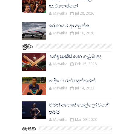
කැරපොත්තෝ
Mawitha
Jul 28, 2026
ඉරානයට ආ අමුත්තා
Mawitha
Jul 16, 2026
ක්‍රීඩා
ඉන්දු පාකිස්තාන ගැටුම අද
Mawitha
Feb 15, 2026
නදීෂාට රන් පදක්කමක්
Mawitha
Jul 14, 2023
මමත් අනෙක් කෙල්ලෝ වගේ
තමයි
Mawitha
Mar 09, 2023
සැපත