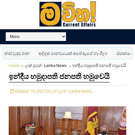
වුණු ජාන
අද්භූත මානවයෙක් අපේ ඇගේ හැංගිලා
ජපානයේ AI පො
Home
ලක් පුවත් - Lanka News
ඉන්දීය හමුදාපති ජනපති හමුවෙයි
ඉන්දීය හමුදාපති ජනපති හමුවෙයි
October 14, 2021
ලක් පුවත් - Lanka News,