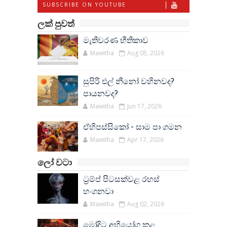
SUBSCRIBE ON YOUTUBE
ලක් පුවත්
මැතිවරණ භීතිකාව
Mawitha
Aug 05, 2026
සුපිරි එල් නීනෝ වහිනවද?
පායනවද?
Mawitha
Jun 17, 2026
ඒහිපස්සිකෝ - සාම පා ගමන
Mawitha
Apr 17, 2026
ලෝ වටා
ට්‍රම්ප් පිටසක්වළ රහස්
හංගනවා
Mawitha
Aug 02, 2026
මෝදිට අභියෝග කළ