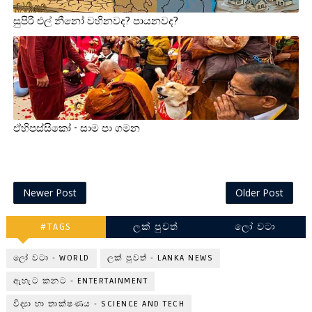
සුපිරි එල් නීනෝ වහිනවද? පායනවද?
ඒහිපස්සිකෝ - සාම පා ගමන
Newer Post
Older Post
#TAGS
ලක් පුවත්
ලෝ වටා
ලෝ වටා - WORLD
ලක් පුවත් - LANKA NEWS
ඇහැට කනට - ENTERTAINMENT
විද්‍යා හා තාක්ෂණය - SCIENCE AND TECH