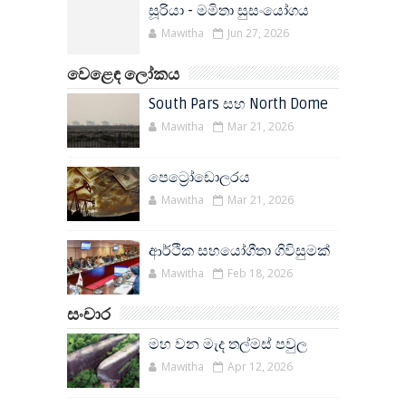
සූරියා - මමිතා සුසංයෝගය
Mawitha
Jun 27, 2026
වෙළෙඳ ලෝකය
South Pars සහ North Dome
Mawitha
Mar 21, 2026
පෙට්‍රෝඩොලරය
Mawitha
Mar 21, 2026
ආර්ථික සහයෝගීතා ගිවිසුමක්
Mawitha
Feb 18, 2026
සංචාර
මහ වන මැද තල්මස් පවුල
Mawitha
Apr 12, 2026