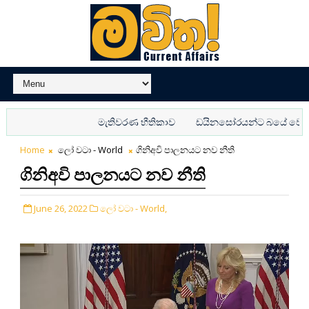
මැතිවරණ භීතිකාව
ඩයිනසෝරයන්ට බයේ වෙනස් වු
Home
ලෝ වටා - World
ගිනිඅවි පාලනයට නව නීති
ගිනිඅවි පාලනයට නව නීති
June 26, 2022
ලෝ වටා - World,