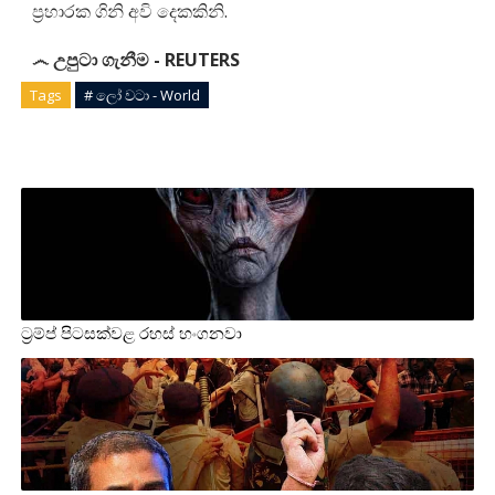
ප්‍රහාරක ගිනි අවි දෙකකිනි.
෴ උපුටා ගැනීම - REUTERS
Tags
# ලෝ වටා - World
ට්‍රම්ප් පිටසක්වළ රහස් හංගනවා