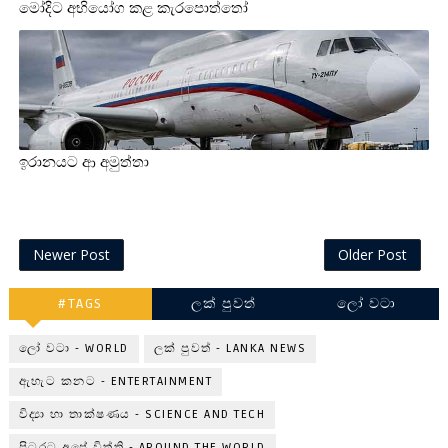
මෝදිට අභියෝග කළ කැරපොත්තෝ
ඉරානයට ආ අමුත්තා
Newer Post
Older Post
#TAGS
ලක් පුවත්
ලෝ වටා
ලෝ වටා - WORLD
ලක් පුවත් - LANKA NEWS
ඇහැට කනට - ENTERTAINMENT
විද්‍යා හා තාක්ෂණය - SCIENCE AND TECH
පිටරට අපේ විත්ති - AROUND THE WORLD