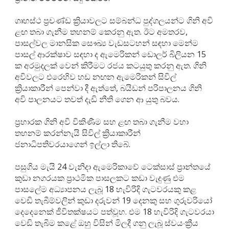
ගෘහස්ථ ප්‍රචණ්ඩ ක්‍රියාවලට සම්බන්ධ පුද්ගලයන්ට ගිනි අවි
ළඟ තබා ගැනීම තහනම් කෙරනු ඇත. ඊට අමතරව,
පාසල්වල මානසික සෞඛ්‍ය වැඩසටහන් සඳහා මෙන්ම
පාසල් ආරක්ෂාව සඳහා ද ඇමෙරිකන් ඩොලර් බිලියන 15
ක අරමුදලක් වෙන් කිරීමට රජය කටයුතු කරනු ඇත. ගිනි
අවිවලට එරෙහිව හඩ නඟන ඇමෙරිකන් සිවිල්
ක්‍රියාකාරීන් පෙන්වා දී ඇත්තේ, බයිඩන් පරිපාලනය ගිනි
අවි පාලනයට තවත් දැඩි නීති ගෙන ආ යුතු බවය.
ප්‍රහාරක ගිනි අවි විකිණීම සහ ළඟ තබා ගැනීම වහා
තහනම් කරන්නැයි සිවිල් ක්‍රියාකාරීන්
ජනාධිපතිවරයාගෙන් ඉල්ලා තිබේ.
පසුගිය මැයි 24 වැනිදා ඇමෙරිකාවේ ටෙක්සාස් ප්‍රාන්තයේ
කුඩා නගරයක ප්‍රාථමික පාසලකට කඩා වැදුණු එම
පාසලේම අධ්‍යාපනය ලැබූ 18 හැවිරිදි ගැටවරයකු කළ
වෙඩි තැබීම්වලින් කුඩා දරුවන් 19 දෙනකු සහ ගුරුවරියෝ
දෙදෙනෙක් ජීවිතක්ෂයට පත්වූහ. එම 18 හැවිරිදි ගැටවරයා
වෙඩි තැබීම කළේ ඔහු විසින් මිලදී ගනු ලැබූ ස්වයංක්‍රීය