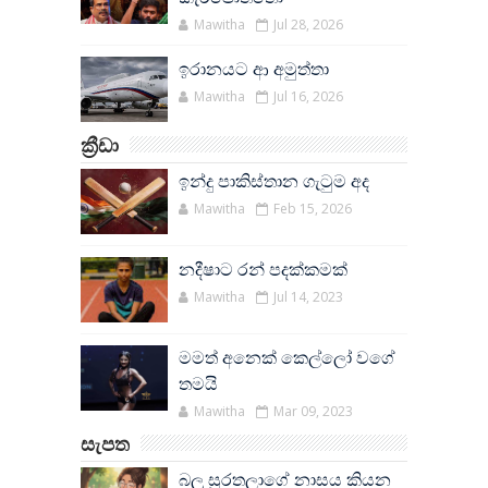
Mawitha
Jul 28, 2026
ඉරානයට ආ අමුත්තා
Mawitha
Jul 16, 2026
ක්‍රීඩා
ඉන්දු පාකිස්තාන ගැටුම අද
Mawitha
Feb 15, 2026
නදීෂාට රන් පදක්කමක්
Mawitha
Jul 14, 2023
මමත් අනෙක් කෙල්ලෝ වගේ
තමයි
Mawitha
Mar 09, 2023
සැපත
බලු සුරතලාගේ නාසය කියන