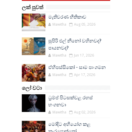
ලක් පුවත්
මැතිවරණ භීතිකාව
Mawitha
Aug 05, 2026
සුපිරි එල් නීනෝ වහිනවද?
පායනවද?
Mawitha
Jun 17, 2026
ඒහිපස්සිකෝ - සාම පා ගමන
Mawitha
Apr 17, 2026
ලෝ වටා
ට්‍රම්ප් පිටසක්වළ රහස්
හංගනවා
Mawitha
Aug 02, 2026
මෝදිට අභියෝග කළ
කැරපොත්තෝ