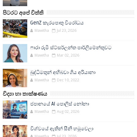
පිටරට අපේ විත්ති
GenZ කැරපොතු විරෝධය
Mawitha
Jul 23, 2026
ෆාරා රූමි ස්ට්සර්ලන්ත පාර්ලිමේන්තුවට
Mawitha
Mar 02, 2026
බුද්ධිමතුන් අභිබවා ගිය අරියානා
Mawitha
Dec 10, 2022
විද්‍යා හා තාක්ෂණය
ජපානයේ AI පොලිස් නෝනා
Mawitha
Aug 02, 2026
විශ්වයේ ඈතින් සීනි හමුවෙලා
Mawitha
Jul 23, 2026