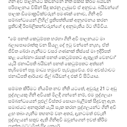
ගිනි අවි පාලනයට කඩිනමින් නීති සකස් කිරීම බයිඩන්
පරිපාලනය විසින් සිදු කරනු ලැබුවේ ඒ අනුවය. බයිඩන්ගේ
පාලක ඩිමොක්‍රටික්වරුන් පමණක් නොව, ගිනි අවි
සම්බන්ධයෙන් ලිහිල් ප්‍රතිපත්තියක් අනුගමනය කරන
ප්‍රතිවාදී රිපබ්ලිකන්වරුන්ගේ ද අනුමැතිය ඊට හිමිවිය.
“මේ පනත් කෙටුම්පත හරහා ගිනි අවි පාලනයට මා
බලාපොරොත්තු වන සියලු දේ ඉටු වන්නේ නැහැ. ඒත්
ජීවිත බේරා ගැනීමට වසර ගණනක් තිස්සේ මා ඉදිරිපත්
කළ යෝජනා රැසක් පනත් කෙටුම්පතට ඇතුළත් වෙනවා”
යැයි ජනාධිපති බයිඩන් පනත් කෙටුම්පතට අත්සන්
තැබීමෙන් පසු මාධ්‍ය හමුවේ පැවැසුවේය. එම අවස්ථාවට
ජනාධිපති ආර්යාව ජිල් බයිඩන් ද එක් වී සිටියාය.
සම්මත කිරීමට නියමිත නව නීති යටතේ, අවුරුදු 21 ට අඩු
පුද්ගලයකු ගිනි අවියක් මිලදී ගන්නේ නම්, එම පුද්ගලයා
සම්බන්ධයෙන් පුළුල් විස්තර සොයා බැලීමක් සිදුවනු ඇත.
සමාජයට අනතුරක් යැයි සැක කරන පුද්ගලයන්ට ගිනි අවි
ළඟ තබා ගැනීම තහනම් වන අතර, දැනටමත් එවැනි
පුද්ගලයන් සතුව ඇති ගිනිඅවි ඔවුන්ගෙන් ඉවත් කිරීම
ප්‍රාන්ත මට්ටමින් සිදු කෙරේ.