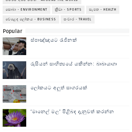
සොබා - ENVIRONMENT
ක්‍රීඩා - SPORTS
සැපත - HEALTH
වෙළෙඳ ලෝකය - BUSINESS
සංචාර - TRAVEL
Popular
ස්පාඤ්ඤයට රැජිනක්
රුසියන් සාහිත්‍යයේ යකින්න: බාබායාගා
ලෝකයට අලුත් සාගරයක්
‘මානෙල් මල’ පිළිබඳ දැනුවත් කරන්න