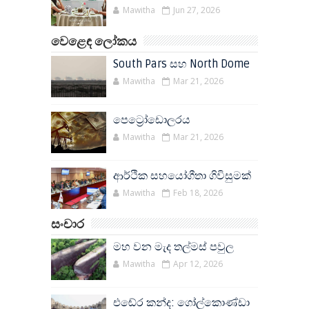
Mawitha
Jun 27, 2026
වෙළෙඳ ලෝකය
South Pars සහ North Dome
Mawitha
Mar 21, 2026
පෙට්‍රෝඩොලරය
Mawitha
Mar 21, 2026
ආර්ථික සහයෝගීතා ගිවිසුමක්
Mawitha
Feb 18, 2026
සංචාර
මහ වන මැද තල්මස් පවුල
Mawitha
Apr 12, 2026
එඬේර කන්ද: ගෝල්කොණ්ඩා