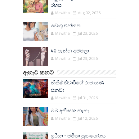
රහස
Mawitha
Aug 02, 2026
ඩෙංගු එන්නත
Mawitha
Jul 23, 2026
40 පැන්න අම්මලා
Mawitha
Jul 23, 2026
ඇහැට කනට
නිතිෂ් තිවාරිගේ රාමායණ
එනවා
Mawitha
Jul 31, 2026
මම අහිංසක නැහැ
Mawitha
Jul 12, 2026
සූරියා - මමිතා සුසංයෝගය