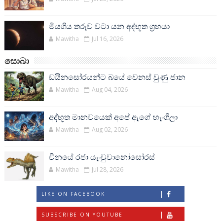
මියගිය තරුව වටා යන අද්භූත ග්‍රහයා
Mawitha
Jul 16, 2026
සොබා
ඩයිනසෝරයන්ට බයේ වෙනස් වුණු ජාන
Mawitha
Aug 04, 2026
අද්භූත මානවයෙක් අපේ ඇගේ හැංගිලා
Mawitha
Aug 02, 2026
චීනයේ රජා යැංචුවානෝසෝරස්
Mawitha
Jul 28, 2026
LIKE ON FACEBOOK
SUBSCRIBE ON YOUTUBE