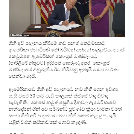
ගිනි අවි පාලනය කිරීමේ නව පනත් කෙටුම්පතට
ඇමෙරිකා ජනාධිපති ජෝ බයිඩන් අත්සන් තැබුවේය. පනත්
කෙටුම්පත ඇමෙරිකන් කොංග්‍රස් මණ්ඩලයට
(පාර්ලිමේන්තුවට) ඉදිරිපත් කෙරුණු අතර, කොංග්‍රස්
මණ්ඩලයේ අනුමැතිය ඊට හිමිවනු ඇතැයි මාධ්‍ය වාර්තා
පෙන්වා දෙයි.
ඇමෙරිකාවේ ගිනි අවි පාලනයට නව නීති ගෙන අවශ්‍ය
යැයි වසර 30 කට වැඩි කාලයක් තිස්සේ වාද විවාද
පැවැතිණි. ‍ කෙසේ නමුත් පසුගිය දිනවල ඇමෙරිකාවේ
නන්දෙසින් ගිනි අවි සම්බන්ධ ප්‍රචණ්ඩ ක්‍රියා වාර්තා වීමත්
සමඟ ගිනි අවි පාලනයට නව නීති සකස් කළ යුතු යැයි
යළිත් වරක් කථිකාවතක් ගොඩ නැගුණි.