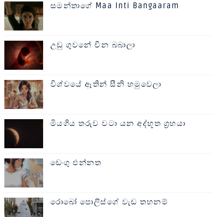
සමන්තාගේ Maa Inti Bangaaram
උඩු ගුවනේ චීන බබාලා
විශ්වයේ ඈතින් සීනි හමුවෙලා
මියගිය තරුව වටා යන අද්භූත ග්‍රහයා
ඩෙංගු එන්නත
රොබෝ පොලිස්ගේ වැඩ තහනම්