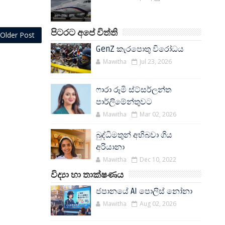
පිටරට අපේ විත්ති
Older Post
GenZ කැරපොතු විරෝධය
Mawitha
Jul 23, 2026
ෆාරා රූමි ස්ට්සර්ලන්ත
පාර්ලිමේන්තුවට
Mawitha
Mar 02, 2026
බුද්ධිමතුන් අභිබවා ගිය
අරියානා
Mawitha
Dec 10, 2022
විද්‍යා හා තාක්ෂණය
ජපානයේ AI පොලිස් නෝනා
Mawitha
Aug 02, 2026