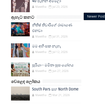
40 පැන්න අම්මලා
Mawitha
Jul 23, 2026
Newer Post
ඇහැට කනට
නිතිෂ් තිවාරිගේ රාමායණ
එනවා
Mawitha
Jul 31, 2026
මම අහිංසක නැහැ
Mawitha
Jul 12, 2026
සූරියා - මමිතා සුසංයෝගය
Mawitha
Jun 27, 2026
වෙළෙඳ ලෝකය
South Pars සහ North Dome
Mawitha
Mar 21, 2026