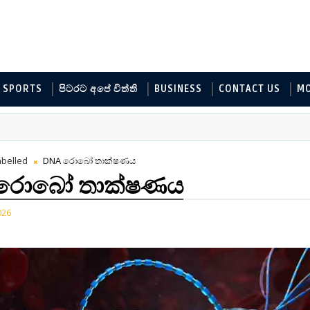
SPORTS
පිටරට අපේ විත්ති
BUSINESS
CONTACT US
M
belled
DNA රොබෝ තාක්ෂණය
 රොබෝ තාක්ෂණය
026