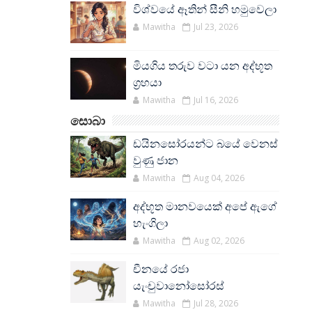
විශ්වයේ ඈතින් සීනි හමුවෙලා
Mawitha
Jul 23, 2026
මියගිය තරුව වටා යන අද්භූත
ග්‍රහයා
Mawitha
Jul 16, 2026
සොබා
ඩයිනසෝරයන්ට බයේ වෙනස්
වුණු ජාන
Mawitha
Aug 04, 2026
අද්භූත මානවයෙක් අපේ ඇගේ
හැංගිලා
Mawitha
Aug 02, 2026
චීනයේ රජා
යැංචුවානෝසෝරස්
Mawitha
Jul 28, 2026