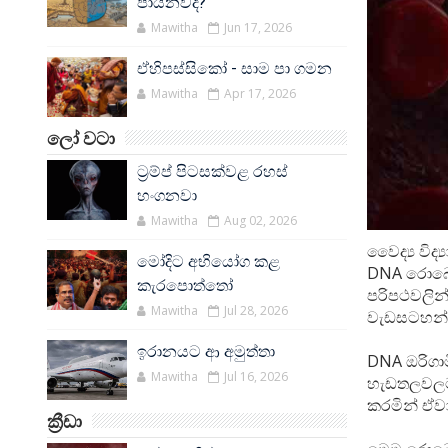
පායනවද?
Mawitha
Jun 17, 2026
ඒහිපස්සිකෝ - සාම පා ගමන
Mawitha
Apr 17, 2026
ලෝ වටා
ට්‍රම්ප් පිටසක්වළ රහස්
හංගනවා
Mawitha
Aug 02, 2026
වෛද්‍ය වි
මෝදිට අභියෝග කළ
DNA රොබෝව
කැරපොත්තෝ
පරිපථවලින
Mawitha
Jul 28, 2026
වැඩසටහන්ගත
ඉරානයට ආ අමුත්තා
DNA ඔරිගාම
Mawitha
Jul 16, 2026
හැඩතලවලට 
කරමින් ඒවාට
ක්‍රීඩා