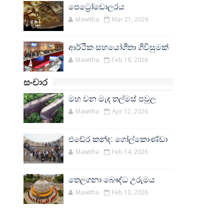
පෙට්‍රෝඩොලරය
Mawitha
Mar 21, 2026
ආර්ථික සහයෝගීතා ගිවිසුමක්
Mawitha
Feb 18, 2026
සංචාර
මහ වන මැද තල්මස් පවුල
Mawitha
Apr 12, 2026
එඬේර කන්ද: ගෝල්කොණ්ඩා
Mawitha
Feb 14, 2026
තෙලගනා බෞද්ධ උරුමය
Mawitha
Feb 10, 2026