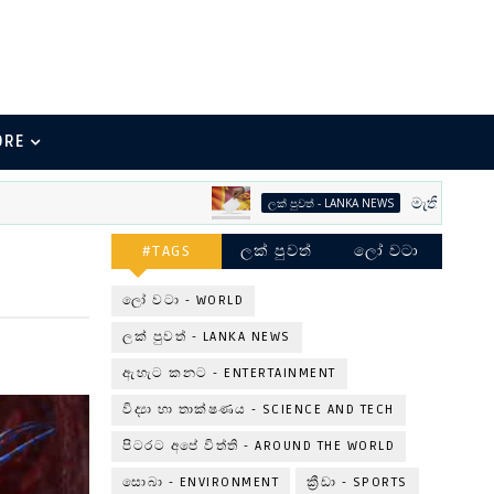
ORE
මැතිවරණ භීතික
ලක් පුවත් - LANKA NEWS
#TAGS
ලක් පුවත්
ලෝ වටා
ලෝ වටා - WORLD
ලක් පුවත් - LANKA NEWS
ඇහැට කනට - ENTERTAINMENT
විද්‍යා හා තාක්ෂණය - SCIENCE AND TECH
පිටරට අපේ විත්ති - AROUND THE WORLD
සොබා - ENVIRONMENT
ක්‍රීඩා - SPORTS