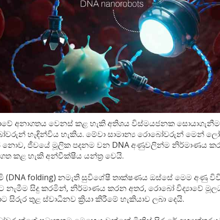
ද්‍යාවේ අනාගතය වෙනස් කළ හැකි අතිශය විස්මයජනක සොයාගැනී
රුන් හැඳින්විය හැකිය. මේවා සාමාන්‍ය රොබෝවරුන් මෙන් ලෝහ
් නොව, ජීවයේ මූලික පදනම වන DNA අණුවලින්ම නිර්මාණය කර
 කළ හැකි අන්වීක්ෂීය යන්ත්‍ර වෙයි.
ි (DNA folding) නමැති සුවිශේෂී තාක්ෂණය ඔස්සේ මෙම අණු විව
නැමීම සිදු කරමින්, නිර්මාණය කරන අතර, රොබෝ විද්‍යාවේ මූල
 සිරුර තුළ ස්වාධීනව ක්‍රියා කිරීමේ හැකියාව ලබා දෙයි.