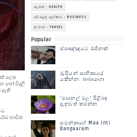
සැපත - HEALTH
වෙළෙඳ ලෝකය - BUSINESS
සංචාර - TRAVEL
Popular
ස්පාඤ්ඤයට රැජිනක්
රුසියන් සාහිත්‍යයේ
මක් ලෙස
යකින්න: බාබායාගා
 හෝ විදුලි
 ඇති
‘මානෙල් මල’ පිළිබඳ
දැනුවත් කරන්න
ිධ
ධර්ම භාවිත
සමන්තාගේ Maa Inti
Bangaaram