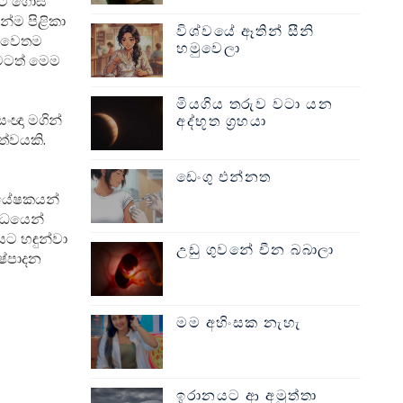
යට ගොස්
්ම පිළිකා
විශ්වයේ ඈතින් සීනි
ය වෙතම
හමුවෙලා
ීමටත් මෙම
මියගිය තරුව වටා යන
සංඥා මගින්
අද්භූත ග්‍රහයා
්වයකි.
ඩෙංගු එන්නත
්යේෂකයන්
්ධයෙන්
යට හඳුන්වා
උඩු ගුවනේ චීන බබාලා
ෂ්පාදන
මම අහිංසක නැහැ
ඉරානයට ආ අමුත්තා