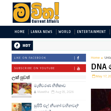
HOME
LANKA NEWS
WORLD
ENTERTAINMENT
Hot
Home
Unla
LIKE ON FACEBOOK
DNA
SUBSCRIBE ON YOUTUBE
May 17, 2
ලක් පුවත්
මැතිවරණ භීතිකාව
Mawitha
Aug 05, 2026
සුපිරි එල් නීනෝ වහිනවද?