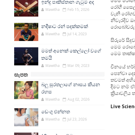
මෙම රොබෝව
ඉන්දු පාකිස්තාන ගැටුම අද
රෝගී සෛල 
Mawitha
Feb 15, 2026
වැනි රෝගව
නිවැරදිව ඖ
නදීෂාට රන් පදක්කමක්
රොබෝවරුන
Mawitha
Jul 14, 2023
සිරුරේ සිදු
මෙම රොබෝව
මමත් අනෙක් කෙල්ලෝ වගේ
මෙම තාක්ෂ
තමයි
Mawitha
Mar 09, 2023
චීනයේ හර්
පෙන්වා දෙ
සැපත
තවමත් අභිය
බලු සුරතලාගේ නාසය කියන
දීමට නම් 
රහස
ක්‍රියාවලිය
Mawitha
Aug 02, 2026
Live Scien
ඩෙංගු එන්නත
Mawitha
Jul 23, 2026