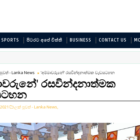
SPORTS
පිටරට අපේ විත්ති
BUSINESS
CONTACT US
M
පුවත් - Lanka News
'අම්මාවරුනේ' රසවින්දනාත්මක වැඩසටහන
මාවරුනේ' රසවින්දනාත්මක
සටහන
 2021
ලක් පුවත් - Lanka News,