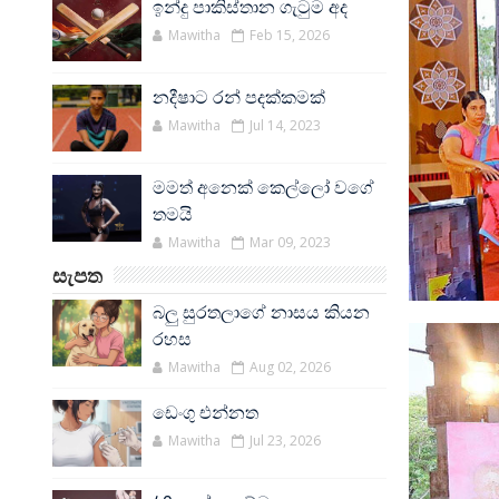
ඉන්දු පාකිස්තාන ගැටුම අද
Mawitha
Feb 15, 2026
නදීෂාට රන් පදක්කමක්
Mawitha
Jul 14, 2023
මමත් අනෙක් කෙල්ලෝ වගේ
තමයි
Mawitha
Mar 09, 2023
සැපත
බලු සුරතලාගේ නාසය කියන
රහස
Mawitha
Aug 02, 2026
ඩෙංගු එන්නත
Mawitha
Jul 23, 2026