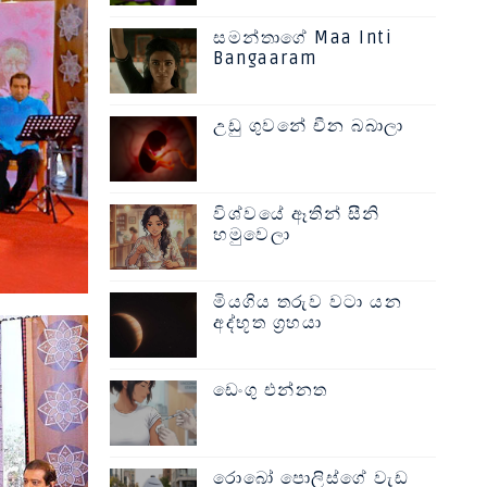
සමන්තාගේ Maa Inti
Bangaaram
උඩු ගුවනේ චීන බබාලා
විශ්වයේ ඈතින් සීනි
හමුවෙලා
මියගිය තරුව වටා යන
අද්භූත ග්‍රහයා
ඩෙංගු එන්නත
රොබෝ පොලිස්ගේ වැඩ