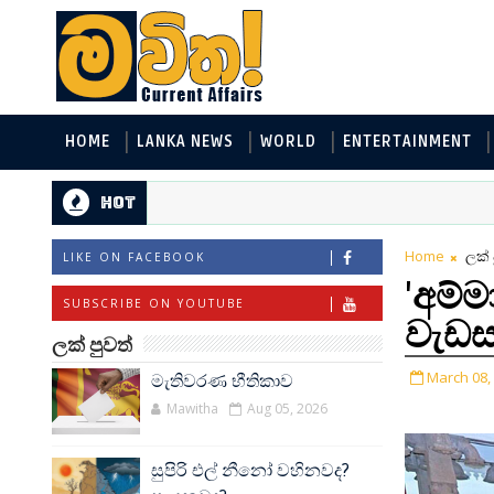
HOME
LANKA NEWS
WORLD
ENTERTAINMENT
Hot
Home
ලක් 
LIKE ON FACEBOOK
'අම්
SUBSCRIBE ON YOUTUBE
වැඩ
ලක් පුවත්
March 08,
මැතිවරණ භීතිකාව
Mawitha
Aug 05, 2026
සුපිරි එල් නීනෝ වහිනවද?