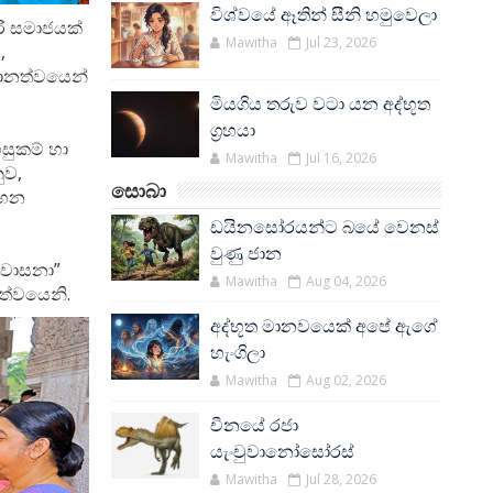
විශ්වයේ ඈතින් සීනි හමුවෙලා
රි සමාජයක්
Mawitha
Jul 23, 2026
,
රධානත්වයෙන්
මියගිය තරුව වටා යන අද්භූත
ග්‍රහයා
හසුකම් හා
Mawitha
Jul 16, 2026
ුව,
සොබා
ටහන
ඩයිනසෝරයන්ට බයේ වෙනස්
වුණු ජාන
ා වාසනා”
Mawitha
Aug 04, 2026
ානත්වයෙනි.
අද්භූත මානවයෙක් අපේ ඇගේ
හැංගිලා
Mawitha
Aug 02, 2026
චීනයේ රජා
යැංචුවානෝසෝරස්
Mawitha
Jul 28, 2026