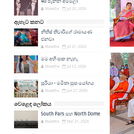
40 පැන්න අම්මලා
Mawitha
Jul 23, 2026
ඇහැට කනට
නිතිෂ් තිවාරිගේ රාමායණ
එනවා
Mawitha
Jul 31, 2026
මම අහිංසක නැහැ
Mawitha
Jul 12, 2026
සූරියා - මමිතා සුසංයෝගය
Mawitha
Jun 27, 2026
වෙළෙඳ ලෝකය
South Pars සහ North Dome
Mawitha
Mar 21, 2026