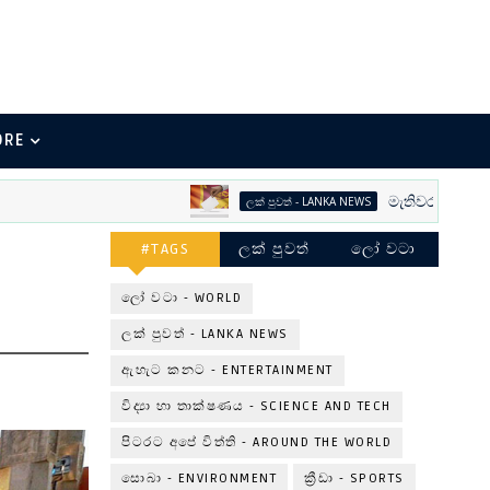
ORE
මැතිවරණ භීතිකාව
ලක් පුවත් - LANKA NEWS
#TAGS
ලක් පුවත්
ලෝ වටා
ලෝ වටා - WORLD
ලක් පුවත් - LANKA NEWS
ඇහැට කනට - ENTERTAINMENT
විද්‍යා හා තාක්ෂණය - SCIENCE AND TECH
පිටරට අපේ විත්ති - AROUND THE WORLD
සොබා - ENVIRONMENT
ක්‍රීඩා - SPORTS