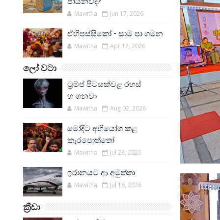
පායනවද?
Mawitha
Jun 17, 2026
ඒහිපස්සිකෝ - සාම පා ගමන
Mawitha
Apr 17, 2026
ලෝ වටා
ට්‍රම්ප් පිටසක්වළ රහස්
හංගනවා
Mawitha
Aug 02, 2026
මෝදිට අභියෝග කළ
කැරපොත්තෝ
Mawitha
Jul 28, 2026
ඉරානයට ආ අමුත්තා
Mawitha
Jul 16, 2026
ක්‍රීඩා