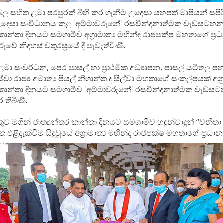
 සහිත ළමා පරපුරක් බිහි කර ගැනීම උදෙසා යහපත් මාපියන් සපි
 උදෙසා සංවිධානය කළ 'අම්මාවරුනේ' රසවින්දනාත්මක වැඩසටහන
 කාන්තා දිනයට සමගාමීව අග්‍රාමාත්‍ය මහින්ද රාජපක්ෂ මහතාගේ ප්‍
රුවේ නිදහස් චතුරස්‍රයේ දී පැවැත්විණි.
ළමා සංවර්ධන, පෙර පාසල් හා ප්‍රාථමික අධ්‍යාපන, පාසල් යටිතල ප
ේවා රාජ්‍ය අමාත්‍ය පියල් නිශාන්ත ද සිල්වා මහතාගේ සංකල්පයක් අන
ර කාන්තා දිනයට සමගාමීව 'අම්මාවරුනේ' රසවින්දනාත්මක වැඩස
 තිබිණි.
ව මගින් ජාත්‍යන්තර කාන්තා දිනයට සමගාමීව හඳුන්වාදුන් “වනිත
ත එළිදැක්වීම සිදුවූයේ අග්‍රාමාත්‍ය මහින්ද රාජපක්ෂ මහතාගේ ප්‍රධ