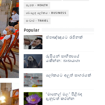
සැපත - HEALTH
වෙළෙඳ ලෝකය - BUSINESS
සංචාර - TRAVEL
Popular
ස්පාඤ්ඤයට රැජිනක්
රුසියන් සාහිත්‍යයේ
යකින්න: බාබායාගා
ලෝකයට අලුත් සාගරයක්
‘මානෙල් මල’ පිළිබඳ
දැනුවත් කරන්න