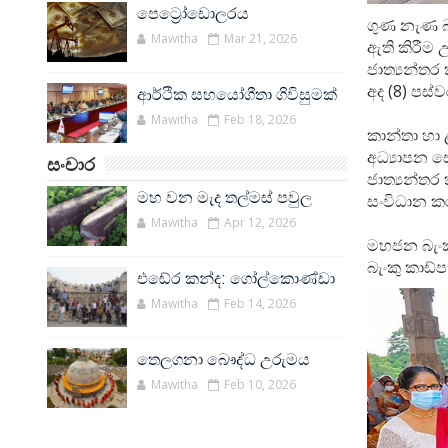
පෙට්‍රෝඩොලරය
ගුණ නැණ බල
Mawitha
Mar 21, 2026
ඇති කිරීම
ජාත්‍යන්තර
අද (8) පස්ව
ආර්ථික සහයෝගීතා ගිවිසුමක්
Mawitha
Feb 18, 2026
කාන්තා හා 
අධ්‍යාපන ස
සංචාර
ජාත්‍යන්ත
මහ වන මැද තල්මස් පවුල
සංවිධාන කර
Mawitha
Apr 12, 2026
මහජන බැංකු
බැංකු කාඩ්ප
එඬේර කන්ද: ගෝල්කොණ්ඩා
Mawitha
Feb 14, 2026
තෙලගනා බෞද්ධ උරුමය
Mawitha
Feb 10, 2026