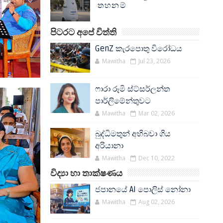
තහනම්
පිටරට අපේ විත්ති
GenZ කැරපොතු විරෝධය
Mawitha
Jul 23, 2026
ෆාරා රූමි ස්ට්සර්ලන්ත
පාර්ලිමේන්තුවට
Mawitha
Mar 02, 2026
බුද්ධිමතුන් අභිබවා ගිය
අරියානා
Mawitha
Dec 10, 2022
විද්‍යා හා තාක්ෂණය
ජපානයේ AI පොලිස් නෝනා
Mawitha
Aug 02, 2026