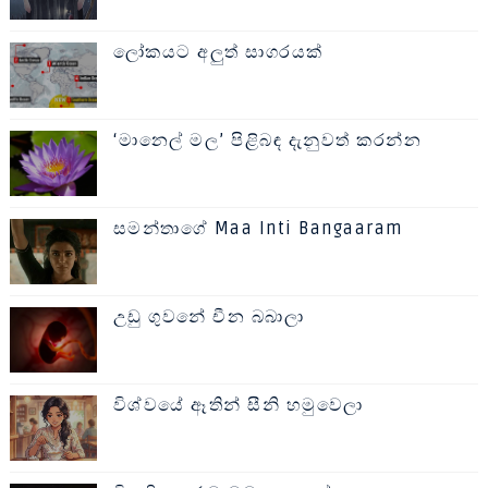
ලෝකයට අලුත් සාගරයක්
‘මානෙල් මල’ පිළිබඳ දැනුවත් කරන්න
සමන්තාගේ Maa Inti Bangaaram
උඩු ගුවනේ චීන බබාලා
විශ්වයේ ඈතින් සීනි හමුවෙලා