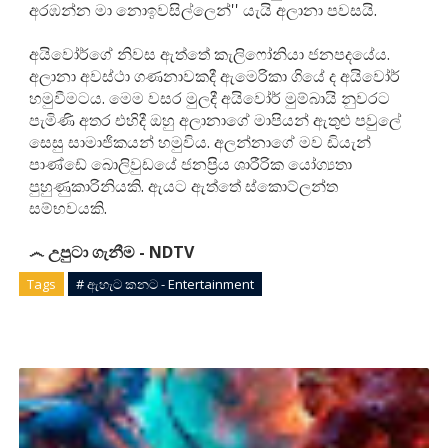
අරඹන්න මා නොඉවසිල්ලෙන්'' යැයි අලානා පවසයි.
අයිවෝර්ගේ නිවස ඇත්තේ කැලිෆෝනියා ජනපදයේය.
අලානා අවස්ථා ගණනාවකදී ඇමෙරිකා ගියේ ද අයිවෝර්
හමුවීමටය. මෙම වසර මුලදී අයිවෝර් මුම්බායි නුවරට
පැමිණි අතර එහිදී ඔහු අලානාගේ මාපියන් ඇතුළු පවුලේ
සෙසු සාමාජිකයන් හමුවිය. අලන්නාගේ මව ඩියැන්
පාණ්ඩේ බොලිවුඩයේ ජනප්‍රිය ශාරීරික යෝග්‍යතා
පුහුණුකාරිනියකි. ඇයට ඇත්තේ ස්කොට්ලන්ත
සම්භවයකි.
෴ උපුටා ගැනීම - NDTV
Tags
# ඇහැට කනට - Entertainment