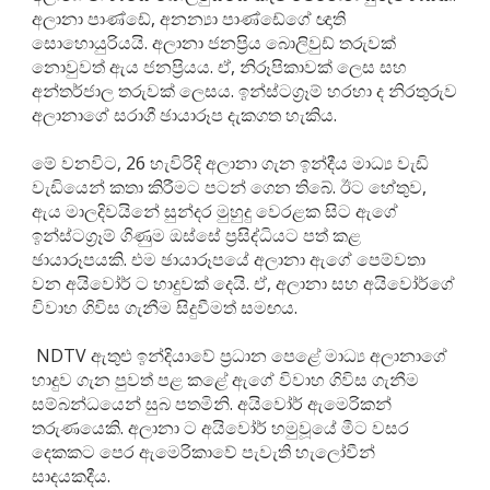
අලානා පාණ්ඩේ, අනන්‍යා පාණ්ඩේගේ ඥාති
සොහොයුරියයි. අලානා ජනප්‍රිය බොලිවුඩ් තරුවක්
නොවුවත් ඇය ජනප්‍රියය. ඒ, නිරූපිකාවක් ලෙස සහ
අන්තර්ජාල තරුවක් ලෙසය. ඉන්ස්ටග්‍රෑම් හරහා ද නිරතුරුව
අලානාගේ සරාගී ඡායාරූප දැකගත හැකිය.
මේ වනවිට, 26 හැවිරිදි අලානා ගැන ඉන්දීය මාධ්‍ය වැඩි
වැඩියෙන් කතා කිරීමට පටන් ගෙන තිබේ. ඊට හේතුව,
ඇය මාලදිවයිනේ සුන්දර මුහුදු වෙරළක සිට ඇගේ
ඉන්ස්ටග්‍රෑම් ගිණුම ඔස්සේ ප්‍රසිද්ධියට පත් කළ
ඡායාරූපයකි. එම ඡායාරූපයේ අලානා ඇගේ පෙම්වතා
වන අයිවෝර් ට හාදුවක් දෙයි. ඒ, අලානා සහ අයිවෝර්ගේ
විවාහ ගිවිස ගැනීම සිදුවීමත් සමඟය.
NDTV ඇතුළු ඉන්දියාවේ ප්‍රධාන පෙළේ මාධ්‍ය අලානාගේ
හාදුව ගැන පුවත් පළ කළේ ඇගේ විවාහ ගිවිස ගැනීම
සම්බන්ධයෙන් සුබ පතමිනි. අයිවෝර් ඇමෙරිකන්
තරුණයෙකි. අලානා ට අයිවෝර් හමුවූයේ මීට වසර
දෙකකට පෙර ඇමෙරිකාවේ පැවැති හැලෝවීන්
සාදයකදීය.