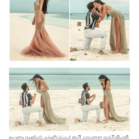
අලානා පාණ්ඩේ බොලිවුඩයේ කැපී පෙනෙන සුරූපිණියකි.