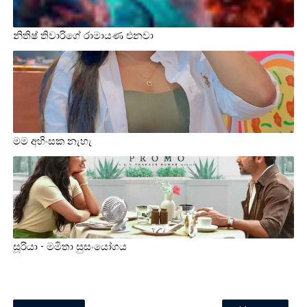
නිතිෂ් තිවාරිගේ රාමායණ එනවා
මම අහිංසක නැහැ
සූරියා - මමිතා සුසංයෝගය