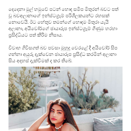
දෙදෙනා මුල් හමුවේ පටන් හොඳ සමීප මිතුරන් බවට පත්
වූ බවඅලානාගේ ඉන්ස්ටග්‍රෑම් පරිශීලකයන්ට රහසක්
නොවෙයි. ඊට හේතුව තමන්ගේ හොඳම මිතුරා යැයි
අලානා, අයිවෝර්ගේ ඡායාරූප ඉන්ස්ටග්‍රෑම් ගිණුම හරහා
ප්‍රසිද්ධියට පත් කිරීම නිසාය.
විවාහ ගිවිසගත් බව පවසා මුහුදු වෙරළේ දී අයිවෝර් සිප
ගන්නා අයුරු දැක්වෙන ඡායාරූප ප්‍රසිද්ධ කරමින් අලානා
සිය අදහස් දැක්වීමක් ද කර තිබේ.