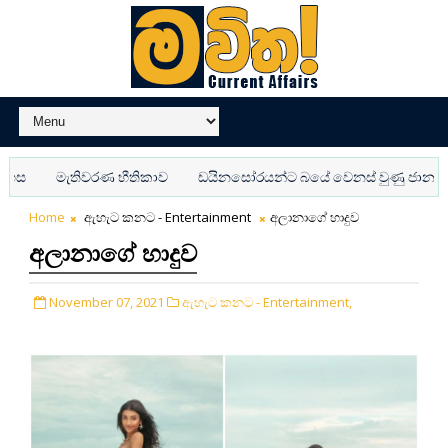
මැතිවරණ භීතිකාව
ඩයිනසෝරයන්ට බයේ වෙනස් වුණු ජාන
අද්භ
Home
ඇහැට කනට - Entertainment
අලානාගේ හාදුව
අලානාගේ හාදුව
November 07, 2021
ඇහැට කනට - Entertainment,