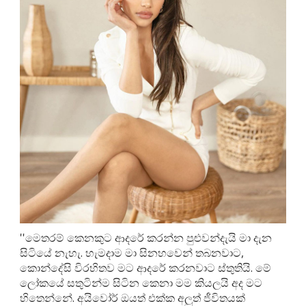
''මෙතරම් කෙනකුට ආදරේ කරන්න පුළුවන්දැයි මා දැන
සිටියේ නැහැ. හැමදාම මා සිනහවෙන් තබනවාට,
කොන්දේසි විරහිතව මට ආදරේ කරනවාට ස්තුතියි. මේ
ලෝකයේ සතුටින්ම සිටින කෙනා මම කියලයි අද මට
හිතෙන්නේ. අයිවෝර් ඔයත් එක්ක අලුත් ජීවිතයක්