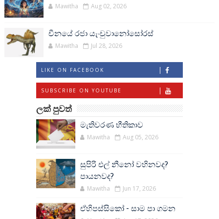
Mawitha
Aug 02, 2026
චීනයේ රජා යැංචුවානෝසෝරස්
Mawitha
Jul 28, 2026
LIKE ON FACEBOOK
SUBSCRIBE ON YOUTUBE
ලක් පුවත්
මැතිවරණ භීතිකාව
Mawitha
Aug 05, 2026
සුපිරි එල් නීනෝ වහිනවද?
පායනවද?
Mawitha
Jun 17, 2026
ඒහිපස්සිකෝ - සාම පා ගමන