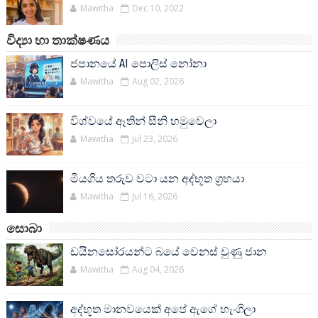
Mawitha
Dec 10, 2022
විද්‍යා හා තාක්ෂණය
ජපානයේ AI පොලිස් නෝනා
Mawitha
Aug 02, 2026
විශ්වයේ ඈතින් සීනි හමුවෙලා
Mawitha
Jul 23, 2026
මියගිය තරුව වටා යන අද්භූත ග්‍රහයා
Mawitha
Jul 16, 2026
සොබා
ඩයිනසෝරයන්ට බයේ වෙනස් වුණු ජාන
Mawitha
Aug 04, 2026
අද්භූත මානවයෙක් අපේ ඇගේ හැංගිලා