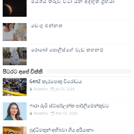
මියගිය තරුව වටා යන අද්භූත ග්‍රහයා
ඩෙංගු එන්නත
රොබෝ පොලිස්ගේ වැඩ තහනම්
පිටරට අපේ විත්ති
GenZ කැරපොතු විරෝධය
Mawitha
Jul 23, 2026
ෆාරා රූමි ස්ට්සර්ලන්ත පාර්ලිමේන්තුවට
Mawitha
Mar 02, 2026
බුද්ධිමතුන් අභිබවා ගිය අරියානා