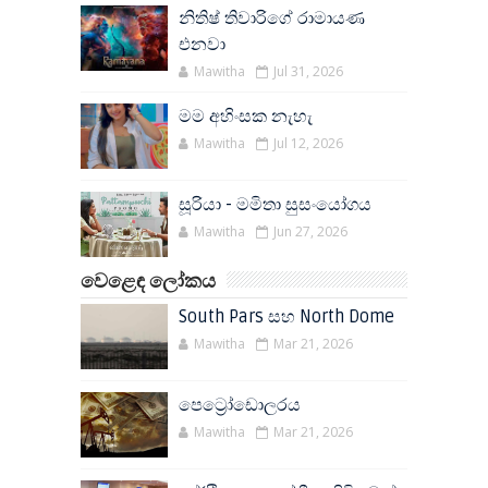
නිතිෂ් තිවාරිගේ රාමායණ
එනවා
Mawitha
Jul 31, 2026
මම අහිංසක නැහැ
Mawitha
Jul 12, 2026
සූරියා - මමිතා සුසංයෝගය
Mawitha
Jun 27, 2026
වෙළෙඳ ලෝකය
South Pars සහ North Dome
Mawitha
Mar 21, 2026
පෙට්‍රෝඩොලරය
Mawitha
Mar 21, 2026