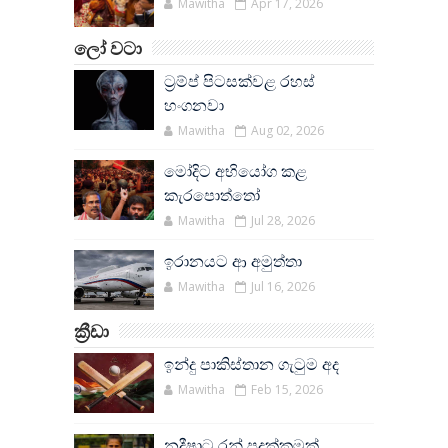
Mawitha
Apr 17, 2026
ලෝ වටා
ට්‍රම්ප් පිටසක්වළ රහස්
හංගනවා
Mawitha
Aug 02, 2026
මෝදිට අභියෝග කළ
කැරපොත්තෝ
Mawitha
Jul 28, 2026
ඉරානයට ආ අමුත්තා
Mawitha
Jul 16, 2026
ක්‍රීඩා
ඉන්දු පාකිස්තාන ගැටුම අද
Mawitha
Feb 15, 2026
නදීෂාට රන් පදක්කමක්