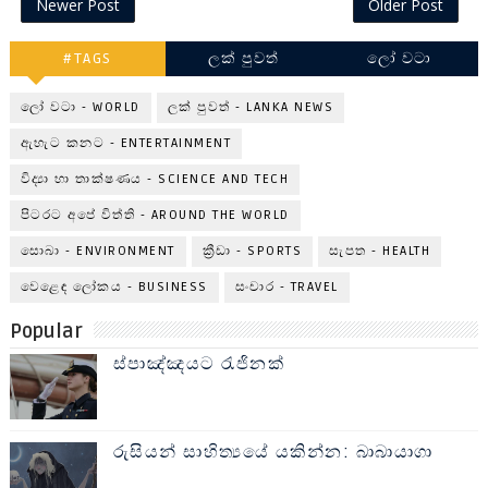
Newer Post
Older Post
#TAGS
ලක් පුවත්
ලෝ වටා
ලෝ වටා - WORLD
ලක් පුවත් - LANKA NEWS
ඇහැට කනට - ENTERTAINMENT
විද්‍යා හා තාක්ෂණය - SCIENCE AND TECH
පිටරට අපේ විත්ති - AROUND THE WORLD
සොබා - ENVIRONMENT
ක්‍රීඩා - SPORTS
සැපත - HEALTH
වෙළෙඳ ලෝකය - BUSINESS
සංචාර - TRAVEL
Popular
ස්පාඤ්ඤයට රැජිනක්
රුසියන් සාහිත්‍යයේ යකින්න: බාබායාගා