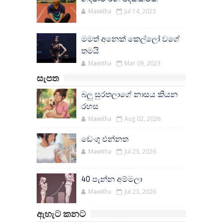
Mawitha
Jul 14, 2023
මමත් අනෙක් කෙල්ලෝ වගේ
තමයි
Mawitha
Mar 09, 2023
සැපත
බලු සුරතලාගේ නාසය කියන
රහස
Mawitha
Aug 02, 2026
ඩෙංගු එන්නත
Mawitha
Jul 23, 2026
40 පැන්න අම්මලා
Mawitha
Jul 23, 2026
ඇහැට කනට