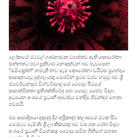
ලෝකයේ රටවල් ගණනාවක ව්‍යාප්තව ඇති කොරෝනා
එන්නතට පවා ප්‍රතිචාර නොදක්වන බව පැවසෙන
"ඔමික්‍රෝන්" නමැති නව සැර කොරෝනා වයිරස ප්‍රභේදය
ආසාදනයවූ පුද්ගලයකු මෙරටින් ප්‍රථම වරට හමුවූ බව ශ්‍රී
ජයවර්ධනපුර විශ්වවිද්‍යාලයේ වෛද්‍ය පීඨයේ
ආසාත්මිකතා ප්‍රතිශක්තිවේද සහ සෛල ජෛව විද්‍යා
අධ්‍යයන අංශයේ ප්‍රධානී ආචාර්ය චන්දිම ජීවන්දර මහතා
පවසයි.
එම ආසාදිතයා දකුණු දිග අප්‍රිකානු කලාපයේ රටක සිට
මෙරටට පැමිණි ශ්‍රී ලාංකිකයකු බව වසංගත රෝග විද්‍යා
අංශයේ ප්‍රධානී විශේෂඥ වෛද්‍ය සමිත ගිනිගේ මහතා