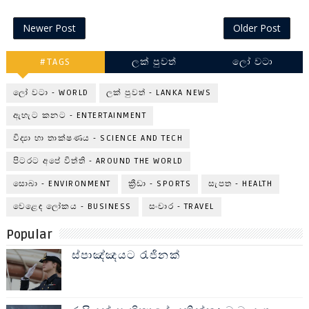
Newer Post
Older Post
#TAGS
ලක් පුවත්
ලෝ වටා
ලෝ වටා - WORLD
ලක් පුවත් - LANKA NEWS
ඇහැට කනට - ENTERTAINMENT
විද්‍යා හා තාක්ෂණය - SCIENCE AND TECH
පිටරට අපේ විත්ති - AROUND THE WORLD
සොබා - ENVIRONMENT
ක්‍රීඩා - SPORTS
සැපත - HEALTH
වෙළෙඳ ලෝකය - BUSINESS
සංචාර - TRAVEL
Popular
ස්පාඤ්ඤයට රැජිනක්