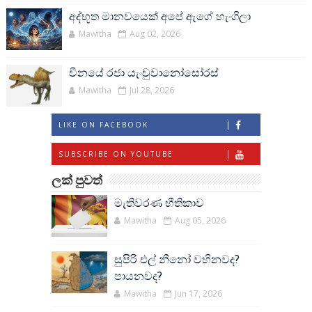
අද්භූත මානවයෙක් අපේ ඇගේ හැංගිලා
Mawitha
Aug 02, 2026
චීනයේ රජා යැංචුවානෝසෝරස්
Mawitha
Jul 28, 2026
LIKE ON FACEBOOK
SUBSCRIBE ON YOUTUBE
ලක් පුවත්
මැතිවරණ භීතිකාව
Mawitha
Aug 05, 2026
සුපිරි එල් නීනෝ වහිනවද?
පායනවද?
Mawitha
Jun 17, 2026