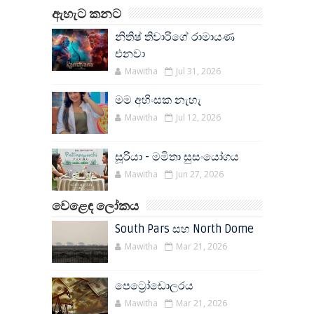
ඇහැට කනට
නිතිෂ් තිවාරිගේ රාමායණ
එනවා
Mawitha
Jul 31, 2026
මම අහිංසක නැහැ
Mawitha
Jul 12, 2026
සූරියා - මමිතා සුසංයෝගය
Mawitha
Jun 27, 2026
වෙළෙඳ ලෝකය
South Pars සහ North Dome
Mawitha
Mar 21, 2026
පෙට්‍රෝඩොලරය
Mawitha
Mar 21, 2026