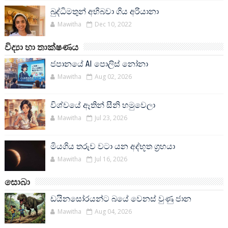
බුද්ධිමතුන් අභිබවා ගිය අරියානා
Mawitha
Dec 10, 2022
විද්‍යා හා තාක්ෂණය
ජපානයේ AI පොලිස් නෝනා
Mawitha
Aug 02, 2026
විශ්වයේ ඈතින් සීනි හමුවෙලා
Mawitha
Jul 23, 2026
මියගිය තරුව වටා යන අද්භූත ග්‍රහයා
Mawitha
Jul 16, 2026
සොබා
ඩයිනසෝරයන්ට බයේ වෙනස් වුණු ජාන
Mawitha
Aug 04, 2026