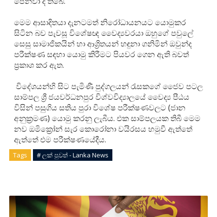
පෙන්වා දී තිබේ.
මෙම ආසාදිතයා දැනටමත් නිරෝධායනයට යොමුකර
සිටින බව පැවසූ විශේෂඥ වෛද්‍යවරයා ඔහුගේ පවුලේ
සෙසු සාමාජිකයින් හා ආශ්‍රිතයන් හඳුනා ගනිමින් ඔවුන්ද
පරීක්ෂණ සඳහා යොමු කිරීමට පියවර ගෙන ඇති බවත්
ප්‍රකාශ කර ඇත.
විදේශයන්හි සිට පැමිණී පුද්ගලයන් රැසකගේ ජෛව පටල
සාම්පල ශ්‍රී ජයවර්ධනපුර විශ්වවිද්‍යාලයේ වෛද්‍ය පීඨය
විසින් පසුගිය සතිය පුරා විශේෂ පරීක්ෂණවලට (ජාන
අනුක්‍රමණ) යොමු කරනු ලැබීය. එක සාම්පලයක තිබී මෙම
නව ඔමික්‍රෝන් සැර කොරෝනා වයිරසය හමුවී ඇත්තේ
ඇත්තේ එම පරීක්ෂණයේදීය.
Tags
# ලක් පුවත් - Lanka News