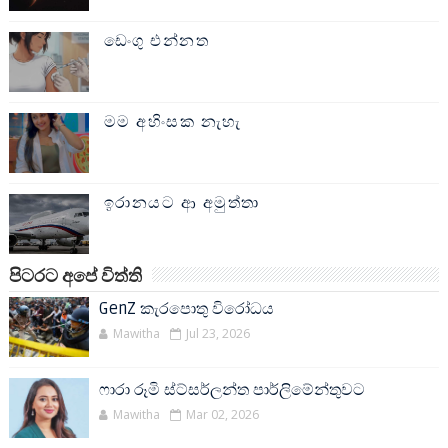
ඩෙංගු එන්නත
මම අහිංසක නැහැ
ඉරානයට ආ අමුත්තා
පිටරට අපේ විත්ති
GenZ කැරපොතු විරෝධය
Mawitha
Jul 23, 2026
ෆාරා රූමි ස්ට්සර්ලන්ත පාර්ලිමේන්තුවට
Mawitha
Mar 02, 2026