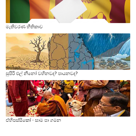
මැතිවරණ භීතිකාව
සුපිරි එල් නීනෝ වහිනවද? පායනවද?
ඒහිපස්සිකෝ - සාම පා ගමන