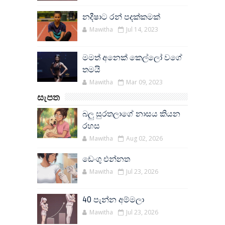
නදීෂාට රන් පදක්කමක්
Mawitha
Jul 14, 2023
මමත් අනෙක් කෙල්ලෝ වගේ
තමයි
Mawitha
Mar 09, 2023
සැපත
බලු සුරතලාගේ නාසය කියන
රහස
Mawitha
Aug 02, 2026
ඩෙංගු එන්නත
Mawitha
Jul 23, 2026
40 පැන්න අම්මලා
Mawitha
Jul 23, 2026