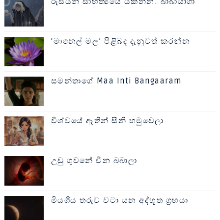
රුසියන් සාහිත්‍යයේ යකින්න: බාබායාගා
‘මානෙල් මල’ පිළිබඳ දැනුවත් කරන්න
සමන්තාගේ Maa Inti Bangaaram
විශ්වයේ ඈතින් සීනි හමුවෙලා
උඩු ගුවනේ චීන බබාලා
මියගිය තරුව වටා යන අද්භූත ග්‍රහයා