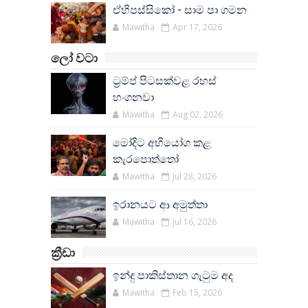
ඒහිපස්සිකෝ - සාම පා ගමන
Mawitha
Apr 17, 2026
ලෝ වටා
ට්‍රම්ප් පිටසක්වළ රහස්
හංගනවා
Mawitha
Aug 02, 2026
මෝදිට අභියෝග කළ
කැරපොත්තෝ
Mawitha
Jul 28, 2026
ඉරානයට ආ අමුත්තා
Mawitha
Jul 16, 2026
ක්‍රීඩා
ඉන්දු පාකිස්තාන ගැටුම අද
Mawitha
Feb 15, 2026