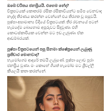
ඔබේ චරිතය ජනප්‍රියයි. එහෙම නේද?
චිත්‍රපටයක් කොතරම් රසික රසිකාවියන්ට සමීප වෙනවාද
නැද්ද තීරණය කරන්න වෙන්නේ එය තිරගත වූ පසුවයි.
පුෂ්පා අසාමාන්‍ය විදියේ චිත්‍රපටයක්. තිර රචනයේ පටන්
හැමදේම බොහොම අපූරුවට සිදුවුණා. එහි
කොටස්කාරියක වෙන්න මට ඉඩ ලැබුණා. ඒක
ආඩම්බරයක්.
පුෂ්පා චිත්‍රපටයෙන් පසු සිනමා ක්ෂේත්‍රයෙන් ලැබුණු
ප්‍රතිචාර මොනවාද?
හැමෝගෙම ආදරේ තමයි ලැබුණේ. පුෂ්පා ලොව පුරා
ජනප්‍රිය වුණා. මං කොහේ ගියත් හැමෝම මට ශ්‍රීවල්ලි
කියලයි කතා කරන්නේ.