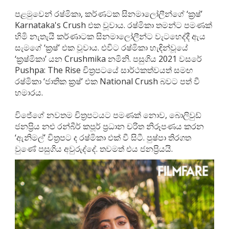
පළමුවෙන් රෂ්මිකා, කර්ණටක සිනමාලෝලීන්ගේ ‘ක්‍රෂ්’
Karnataka's Crush එක වූවාය. රෂ්මිකා තමන්ට පමණක්
හිමි නැතැයි කර්ණාටක සිනමාලෝලීන්ට වැටහෙද්දී ඇය
සැමගේ ‘ක්‍රෂ්’ එක වූවාය. එවිට රෂ්මිකා හැඳින්වූයේ
‘ක්‍රෂ්මිකා’ යන Crushmika නමිනි. පසුගිය 2021 වසරේ
Pushpa: The Rise චිත්‍රපටයේ සාර්ථකත්වයත් සමඟ
රෂ්මිකා ‘ජාතික ක්‍රෂ්’ එක National Crush බවට පත් වී
හමාරය.
විජේගේ නවතම චිත්‍රපටයට පමණක් නොව, බොලිවුඩ්
ජනප්‍රිය නළු රන්බීර් කපූර් ප්‍රධාන චරිත නිරූපණය කරන
‘ඇනිමල්’ චිත්‍රපට ද රෂ්මිකා එක් වී සිටී. පුෂ්පා තිරගත
වුණේ පසුගිය අවුරුද්දේ. තවමත් එය ජනප්‍රියයි.