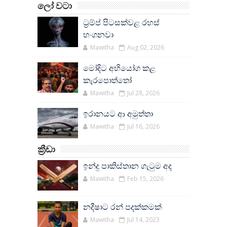
ලෝ වටා
ට්‍රම්ප් පිටසක්වළ රහස්
හංගනවා
Mawitha
Aug 02, 2026
මෝදිට අභියෝග කළ
කැරපොත්තෝ
Mawitha
Jul 28, 2026
ඉරානයට ආ අමුත්තා
Mawitha
Jul 16, 2026
ක්‍රීඩා
ඉන්දු පාකිස්තාන ගැටුම අද
Mawitha
Feb 15, 2026
නදීෂාට රන් පදක්කමක්
Mawitha
Jul 14, 2023