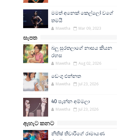
මමත් අනෙක් කෙල්ලෝ වගේ
තමයි
Mawitha
Mar 09, 2023
සැපත
බලු සුරතලාගේ නාසය කියන
රහස
Mawitha
Aug 02, 2026
ඩෙංගු එන්නත
Mawitha
Jul 23, 2026
40 පැන්න අම්මලා
Mawitha
Jul 23, 2026
ඇහැට කනට
නිතිෂ් තිවාරිගේ රාමායණ