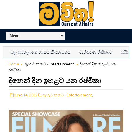
 සුරතලාගේ නාසය කියන රහස
මැතිවරණ භීතිකාව
ඩයිනසෝරයන්ට 
Home
ඇහැට කනට - Entertainment
දිනෙන් දින ඉහළට යන
රෂ්මිකා
දිනෙන් දින ඉහළට යන රෂ්මිකා
June 14, 2022
ඇහැට කනට - Entertainment,