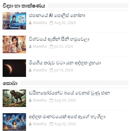
විද්‍යා හා තාක්ෂණය
ජපානයේ AI පොලිස් නෝනා
Mawitha
Aug 02, 2026
විශ්වයේ ඈතින් සීනි හමුවෙලා
Mawitha
Jul 23, 2026
මියගිය තරුව වටා යන අද්භූත ග්‍රහයා
Mawitha
Jul 16, 2026
සොබා
ඩයිනසෝරයන්ට බයේ වෙනස් වුණු ජාන
Mawitha
Aug 04, 2026
අද්භූත මානවයෙක් අපේ ඇගේ හැංගිලා
Mawitha
Aug 02, 2026