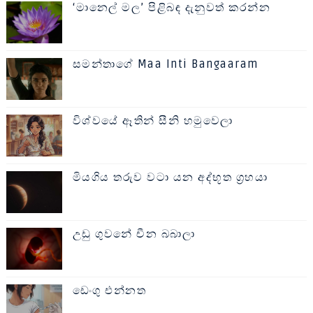
‘මානෙල් මල’ පිළිබඳ දැනුවත් කරන්න
සමන්තාගේ Maa Inti Bangaaram
විශ්වයේ ඈතින් සීනි හමුවෙලා
මියගිය තරුව වටා යන අද්භූත ග්‍රහයා
උඩු ගුවනේ චීන බබාලා
ඩෙංගු එන්නත