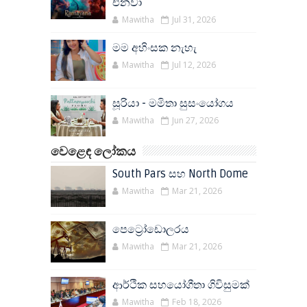
එනවා
Mawitha
Jul 31, 2026
මම අහිංසක නැහැ
Mawitha
Jul 12, 2026
සූරියා - මමිතා සුසංයෝගය
Mawitha
Jun 27, 2026
වෙළෙඳ ලෝකය
South Pars සහ North Dome
Mawitha
Mar 21, 2026
පෙට්‍රෝඩොලරය
Mawitha
Mar 21, 2026
ආර්ථික සහයෝගීතා ගිවිසුමක්
Mawitha
Feb 18, 2026