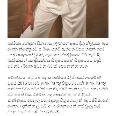
රෂ්මිකා මන්දනා සිනමාලෝලීන්ගේ ආදර දිනූ නිළියක. ඇය
රංගන ක්ෂේත්‍රයට පැමිණ ගතවී ඇත්තේ වසර හතක් තරම්
කෙටි කාලයක් වුවත්, ඇය ඉතා ජනප්‍රියයය. 26 හැවිරිදි
රෂ්මිකාගේ ජනප්‍රියත්වය චිත්‍රපටයෙන් චිත්‍රපටයට වැඩි
වෙනවා මිසක් අඩුවන බවක් පෙනෙන්න නැත.
කර්ණාටක නිළියක ලෙස රෂ්මිකා රිදී තිරයට අවතීර්ණ
වූයේ 2016 වසරේ Kirik Party චිත්‍රපටයෙනි. Kirik Party
සාර්ථක වූවා පමණක් නොව, රෂ්මිකා ඉහළට ගෙන යෑමට
එය සමත් විය. රෂ්මිකා අද බොක්ස් ඔෆිස් නිළියකි.
කණ්ණාඩ, තෙලිඟු සහ දෙමළ චිත්‍රපටවලින් අද රෂ්මිකාගේ
රංගනය දකින්න ලැබේ. ඇය රංගනයෙන් එක් වුණු සෑම
චිත්‍රපටයක් ම සාර්ථක වී තිබේ.