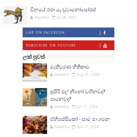
චීනයේ රජා යැංචුවානෝසෝරස්
Mawitha
Jul 28, 2026
LIKE ON FACEBOOK
SUBSCRIBE ON YOUTUBE
ලක් පුවත්
මැතිවරණ භීතිකාව
Mawitha
Aug 05, 2026
සුපිරි එල් නීනෝ වහිනවද?
පායනවද?
Mawitha
Jun 17, 2026
ඒහිපස්සිකෝ - සාම පා ගමන
Mawitha
Apr 17, 2026