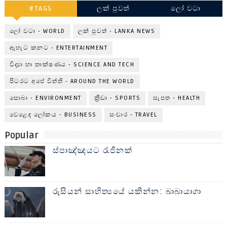
#TAGS
ලක් පුවත්
ලෝ වටා
ලෝ වටා - WORLD
ලක් පුවත් - LANKA NEWS
ඇහැට කනට - ENTERTAINMENT
විද්‍යා හා තාක්ෂණය - SCIENCE AND TECH
පිටරට අපේ විත්ති - AROUND THE WORLD
සොබා - ENVIRONMENT
ක්‍රීඩා - SPORTS
සැපත - HEALTH
වෙළෙඳ ලෝකය - BUSINESS
සංචාර - TRAVEL
Popular
ස්පාඤ්ඤයට රැජිනක්
රුසියන් සාහිත්‍යයේ යකින්න: බාබායාගා