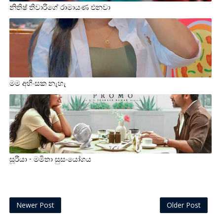
නිතිෂ් තිවාරිගේ රාමායණ එනවා
මම අහිංසක නැහැ
සූරියා - මමිතා සුසංයෝගය
Newer Post
Older Post