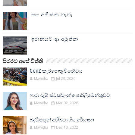
මම අහිංසක නැහැ
ඉරානයට ආ අමුත්තා
පිටරට අපේ විත්ති
GenZ කැරපොතු විරෝධය
Mawitha
Jul 23, 2026
ෆාරා රූමි ස්ට්සර්ලන්ත පාර්ලිමේන්තුවට
Mawitha
Mar 02, 2026
බුද්ධිමතුන් අභිබවා ගිය අරියානා
Mawitha
Dec 10, 2022