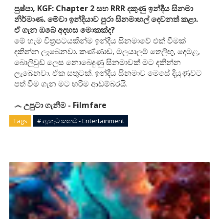
පුෂ්පා, KGF: Chapter 2 සහ RRR දකුණු ඉන්දීය සිනමා
නිර්මාණ. මේවා ඉන්දියාව පුරා සිනමාහල් දෙවනත් කළා.
ඒ ගැන ඔබේ අදහස මොකක්ද?
මේ හැම චිත්‍රපටයකින්ම ඉන්දීය සිනමාවේ එක් වීමක්
දකින්න ලැබෙනවා. කණ්ණාඩ, මලයාලම් තෙලිඟු, දෙමළ,
බොලිවුඩ් ලෙස නොබෙදුණු සිනමාවක් මට දකින්න
ලැබෙනවා. ඒක සතුටක්. ඉන්දීය සිනමාව මෙසේ දියුණුවට
පත් වීම ගැන මට හරිම ආඩම්බරයි.
෴ උපුටා ගැනීම - Filmfare
Tags
# ඇහැට කනට - Entertainment