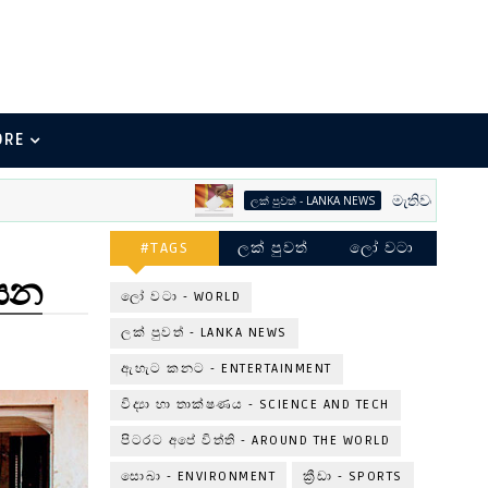
ORE
මැතිවරණ භීතිකාව
ලක් පුවත් - LANKA NEWS
#TAGS
ලක් පුවත්
ලෝ වටා
යසන
ලෝ වටා - WORLD
ලක් පුවත් - LANKA NEWS
ඇහැට කනට - ENTERTAINMENT
විද්‍යා හා තාක්ෂණය - SCIENCE AND TECH
පිටරට අපේ විත්ති - AROUND THE WORLD
සොබා - ENVIRONMENT
ක්‍රීඩා - SPORTS