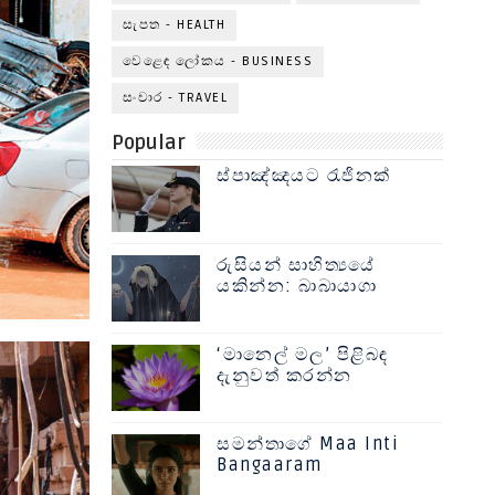
සැපත - HEALTH
වෙළෙඳ ලෝකය - BUSINESS
සංචාර - TRAVEL
Popular
ස්පාඤ්ඤයට රැජිනක්
රුසියන් සාහිත්‍යයේ
යකින්න: බාබායාගා
‘මානෙල් මල’ පිළිබඳ
දැනුවත් කරන්න
සමන්තාගේ Maa Inti
Bangaaram