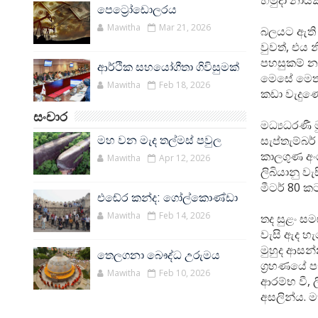
හමුදා නායක
පෙට්‍රෝඩොලරය
Mawitha
Mar 21, 2026
බලයට ඇති ක
වුවත්, එය
පහසුකම් න
ආර්ථික සහයෝගීතා ගිවිසුමක්
මෙසේ මෙතර
Mawitha
Feb 18, 2026
කඩා වැදුණ
සංචාර
මධ්‍යධරණී ම
සැප්තැම්බර්
මහ වන මැද තල්මස් පවුල
කාලගුණ අංශ
Mawitha
Apr 12, 2026
ලිබියානු ව
මීටර් 80 ක
එඬේර කන්ද: ගෝල්කොණ්ඩා
Mawitha
Feb 14, 2026
තද සුළං ස
වැසි ඇද හැ
මුහුද ආසන
තෙලගනා බෞද්ධ උරුමය
ග්‍රහණයේ ප
Mawitha
Feb 10, 2026
ආරම්භ වී, 
අසලින්ය. ම