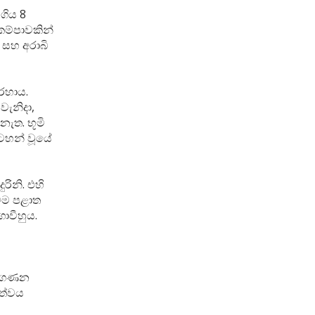
ගිය 8
කම්පාවකින්
ය සහ අරාබි
හරහාය.
වැනිදා,
ැත. භූමි
සටහන් වූයේ
ිනි. එහි
මෙම පළාත
ොවීහුය.
ිය ගණන
්ත්වය