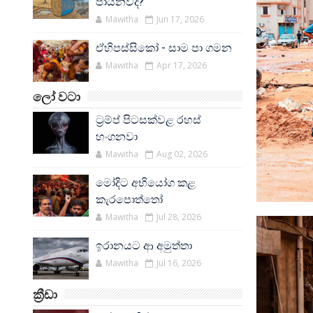
පායනවද?
Mawitha
Jun 17, 2026
ඒහිපස්සිකෝ - සාම පා ගමන
Mawitha
Apr 17, 2026
ලෝ වටා
ට්‍රම්ප් පිටසක්වළ රහස්
හංගනවා
Mawitha
Aug 02, 2026
මෝදිට අභියෝග කළ
කැරපොත්තෝ
Mawitha
Jul 28, 2026
ඉරානයට ආ අමුත්තා
Mawitha
Jul 16, 2026
ක්‍රීඩා