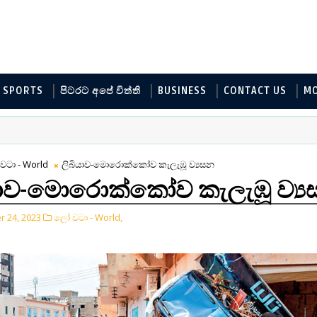
SPORTS
පිටරට අපේ විත්ති
BUSINESS
CONTACT US
M
වටා - World
ලිබියාව-මොරොක්කෝව කැලැඹූ ව්‍යසන
යාව-මොරොක්කෝව කැලැඹූ ව්‍
 24, 2023
ලෝ වටා - World,