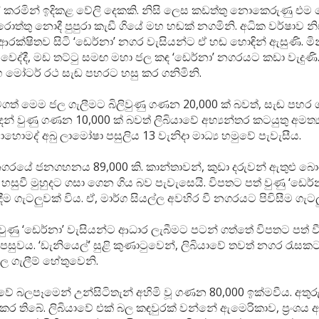
් කරමින් ඉදිකළ වේලි දෙකකි. නිසි ලෙස කඩත්තු නොකෙරුණු එම 
ත්තු නොදී පුපුරා කැඩී ගියේ මහ හඬක් නගමිනි. අධික වර්ෂාව නි
රක්ෂිතව සිටි ‘ඩෙර්නා’ නගර වැසියන්ට ඒ හඬ හොඳින් ඇසුණි. මින
වෙද්දී, මඩ තට්ටු සමඟ මහා ජල කඳ ‘ඩෙර්නා’ නගරයට කඩා වැදුණි
හ මෝටර් රථ සැඬ පහරට හසු කර ගනිමිනි.
ටගත් මෙම ජල ගැලීමට බිලිවුණු ගණන 20,000 ක් බවත්, සැඬ පහ
දන් වුණු ගණන 10,000 ක් බවත් ලිබියාවේ අභ්‍යන්තර කටයුතු අමත්‍
ොහොමද් අබු ලාමෝෂා පසුලිය 13 වැනිදා මාධ්‍ය හමුවේ පැවැසීය.
නගරයේ ජනගහනය 89,000 කි. කාන්තාවන්, කුඩා දරුවන් ඇතුළු 
සුවී මුහුදට ගසා ගෙන ගිය බව පැවැසෙයි. විපතට පත් වුණු ‘ඩෙර
ීම ගැටලුවක් විය. ඒ, මාර්ග සියල්ල අවහිර වී නගරයට පිවිසීම ගැටල
වුණු ‘ඩෙර්නා’ වැසියන්ට ආධාර ලැබීමට පටන් ගත්තේ විපතට පත් වී
පසුවය. ‘ඩැනියෙල්’ සුළි කුණාටුවෙන්, ලිබියාවේ තවත් නගර රැසක
 ජල ගැලීම් හේතුවෙනි.
ුවේ බලපෑමෙන් උන්සිටිතැන් අහිමි වූ ගණන 80,000 ඉක්මවීය. අත
 කර තිබේ. ලිබියාවේ එක් බල කඳවුරක් වන්නේ ඇමෙරිකාව, ප්‍රංශය 