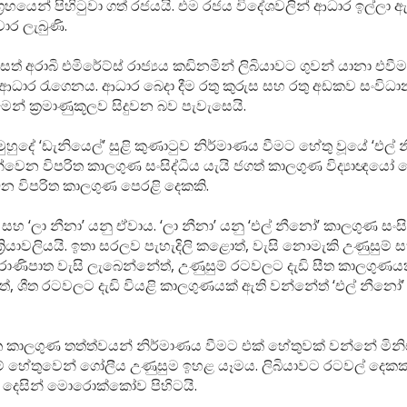
‍රහයෙන් පිහිටුවා ගත් රජයයි. එම රජය විදේශවලින් ආධාර ඉල්ලා 
ිචාර ලැබුණි.
්සත් අරාබි එමිරේට්ස් රාජ්‍යය කඩිනමින් ලිබියාවට ගුවන් යානා එවීම
ය ආධාර රැගෙනය. ආධාර බෙදා දීම රතු කුරුස සහ රතු අඩකව සංවිධ
් ක්‍රමාණුකූලව සිදුවන බව පැවැසෙයි.
මුහුදේ ‘ඩැනියෙල්’ සුළි කුණාටුව නිර්මාණය වීමට හේතු වූයේ ‘එල්
න්වෙන විපරිත කාලගුණ සංසිද්ධිය යැයි ජගත් කාලගුණ විද්‍යාඥයෝ ප
විපරිත කාලගුණ පෙරළි දෙකකි.
 සහ ‘ලා නීනා’ යනු ඒවාය. ‘ලා නීනා’ යනු ‘එල් නීනෝ’ කාලගුණ සංසි
්ධ ක්‍රියාවලියයි. ඉතා සරලව පැහැදිලි කළොත්, වැසි නොමැකි උණුසුම් 
ාණිපාත වැසි ලැබෙන්නේත්, උණුසුම් රටවලට දැඩි සීත කාලගුණය
, ශීත රටවලට දැඩි වියළි කාලගුණයක් ඇති වන්නේත් ‘එල් නීනෝ’ ස
ත කාලගුණ තත්ත්වයන් නිර්මාණය වීමට එක් හේතුවක් වන්නේ මිනි
කම් හේතුවෙන් ගෝලීය උණුසුම ඉහළ යෑමය. ලිබියාවට රටවල් දෙකක් 
දෙසින් මොරොක්කෝව පිහිටයි.