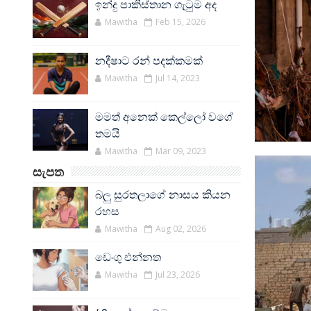
ඉන්දු පාකිස්තාන ගැටුම අද
Mawitha
Feb 15, 2026
නදීෂාට රන් පදක්කමක්
Mawitha
Jul 14, 2023
මමත් අනෙක් කෙල්ලෝ වගේ
තමයි
Mawitha
Mar 09, 2023
සැපත
බලු සුරතලාගේ නාසය කියන
රහස
Mawitha
Aug 02, 2026
ඩෙංගු එන්නත
Mawitha
Jul 23, 2026