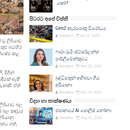
කෝ?
පිටරට අපේ විත්ති
GenZ කැරපොතු විරෝධය
Mawitha
Jul 23, 2026
 වූ ලිබියාව
තුළු බටහිර
ෆාරා රූමි ස්ට්සර්ලන්ත
තික්ෂේප කළ
පාර්ලිමේන්තුවට
Mawitha
Mar 02, 2026
 දිගින්
බුද්ධිමතුන් අභිබවා ගිය
ීමක් ඇති
අරියානා
ුණකි. ඒත්
Mawitha
Dec 10, 2022
විද්‍යා හා තාක්ෂණය
 ලිබියාව බල
ජපානයේ AI පොලිස් නෝනා
ර බල කඳවුර
ිබියානු
Mawitha
Aug 02, 2026
අතට ගත්,