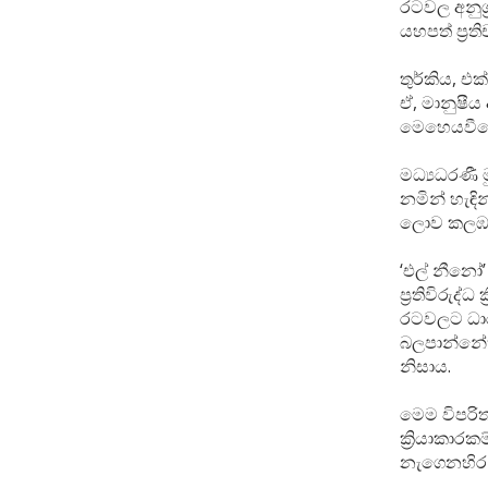
රටවල අනුග්
යහපත් ප්‍රත
තුර්කිය, එක
ඒ, මානුෂී
මෙහෙයවීමෙන
මධ්‍යධරණී 
නමින් හැඳි
ලොව කලඹන 
‘එල් නීනෝ’
ප්‍රතිවිරුද
රටවලට ධාර
බලපාන්නේත්
නිසාය.
මෙම විපරි
ක්‍රියාකාර
නැගෙනහිර 