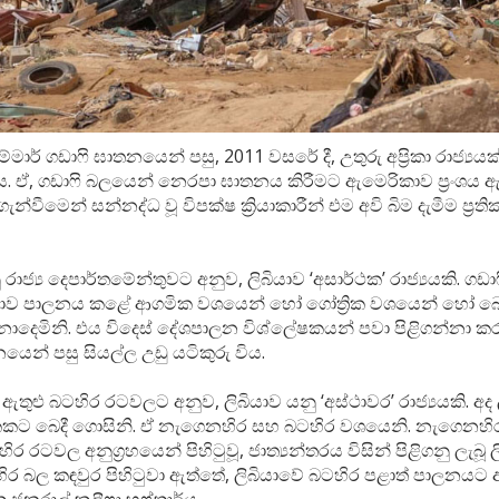
්මාර් ගඩාෆි ඝාතනයෙන් පසු, 2011 වසරේ දී, උතුරු අප්‍රිකා රාජ්‍යයක්
ය. ඒ, ගඩාෆි බලයෙන් නෙරපා ඝාතනය කිරීමට ඇමෙරිකාව ප්‍රංශය ඇ
න්වීමෙන් සන්නද්ධ වූ විපක්ෂ ක්‍රියාකාරීන් එම අවි බිම දැමීම ප්‍ර
ාජ්‍ය දෙපාර්තමේන්තුවට අනුව, ලිබියාව ‘අසාර්ථක’ රාජ්‍යයකි. ගඩාෆි,
ියාව පාලනය කළේ ආගමික වශයෙන් හෝ ගෝත්‍රික වශයෙන් හෝ බෙද
ොදෙමිනි. එය විදෙස් දේශපාලන විශ්ලේෂකයන් පවා පිළිගන්නා කර
යෙන් පසු සියල්ල උඩු යටිකුරු විය.
තුළු බටහිර රටවලට අනුව, ලිබියාව යනු ‘අස්ථාවර’ රාජ්‍යයකි. අද
කකට බෙදී ගොසිනි. ඒ නැගෙනහිර සහ බටහිර වශයෙනි. නැගෙනහි
 රටවල අනුග්‍රහයෙන් පිහිටුවූ, ජාත්‍යන්තරය විසින් පිළිගනු ලැබූ ල
ිර බල කඳවුර පිහිටුවා ඇත්තේ, ලිබියාවේ බටහිර පළාත් පාලනයට 