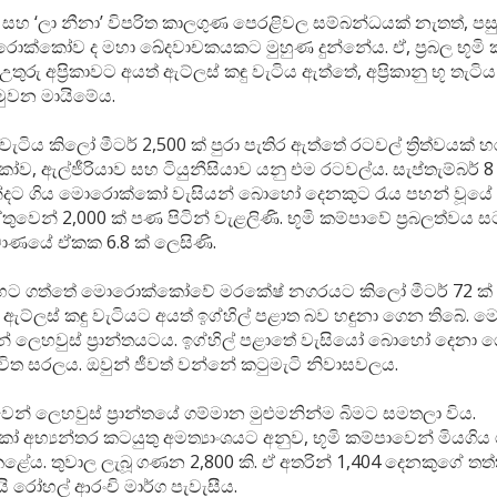
 සහ ‘ලා නීනා’ විපරිත කාලගුණ පෙරළිවල සම්බන්ධයක් නැතත්, පසු
රොක්කෝව ද මහා ඛේදවාචකයකට මුහුණ දුන්නේය. ඒ, ප්‍රබල භූමි 
උතුරු අප්‍රිකාවට අයත් ඇට්ලස් කඳු වැටිය ඇත්තේ, අප්‍රිකානු භූ තැටි
හමුවන මායිමේය.
වැටිය කිලෝ මීටර් 2,500 ක් පුරා පැතිර ඇත්තේ රටවල් ත්‍රිත්වයක් 
 ඇල්ජීරියාව සහ ටියුනීසියාව යනු එම රටවල්ය. සැප්තැම්බර් 8 
 නින්දට ගිය මොරොක්කෝ වැසියන් බොහෝ දෙනකුට රැය පහන් වූයේ න
ුවෙන් 2,000 ක් පණ පිටින් වැළලිණි. භූමි කම්පාවේ ප්‍රබලත්වය 
ිමාණයේ ඒකක 6.8 ක් ලෙසිණි.
ා හට ගත්තේ මොරොක්කෝවේ මරකේෂ් නගරයට කිලෝ මීටර් 72 ක් දුර
රය ඇට්ලස් කඳු වැටියට අයත් ඉග්හිල් පළාත බව හඳුනා ගෙන තිබේ. 
ේ ලෙහවුස් ප්‍රාන්තයටය. ඉග්හිල් පළාතේ වැසියෝ බොහෝ දෙනා ග
විත සරලය. ඔවුන් ජීවත් වන්නේ කටුමැටි නිවාසවලය.
වෙන් ලෙහවුස් ප්‍රාන්තයේ ගම්මාන මුළුමනින්ම බිමට සමතලා විය.
අභ්‍යන්තර කටයුතු අමත්‍යාංශයට අනුව, භූමි කම්පාවෙන් මියග
කළේය. තුවාල ලැබූ ගණන 2,800 කි. ඒ අතරින් 1,404 දෙනකුගේ තත
 රෝහල් ආරංචි මාර්ග පැවැසීය.