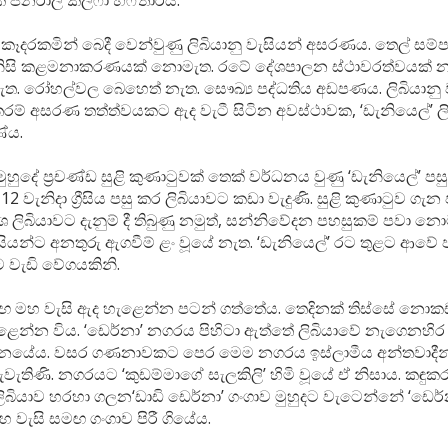
 ජනරාල් කලීෆා හෆ්තාර්ය.
ෑදරකමින් බෙදී වෙන්වුණු ලිබියානු වැසියන් අසරණය. තෙල් සම්ප
 නිසි කළමනාකරණයක් නොමැත. රටේ දේශපාලන ස්ථාවරත්වයක් න
ැත. රෝහල්වල බෙහෙත් නැත. සෞඛ්‍ය පද්ධතිය අඩපණය. ලිබියානු 
ම් අසරණ තත්ත්වයකට ඇද වැටී සිටින අවස්ථාවක, ‘ඩැනියෙල්’ ල
ේය.
ුහුදේ ප්‍රචණ්ඩ සුළි කුණාටුවක් තෙක් වර්ධනය වුණු ‘ඩැනියෙල්’ පස
 12 වැනිදා ග්‍රීසිය පසු කර ලිබියාවට කඩා වැදුණි. සුළි කුණාටුව ගැන
 ලිබියාවට දැනුම් දී තිබුණු නමුත්, සන්නිවේදන පහසුකම් පවා නොම
ැසියන්ට අනතුරු ඇගවීම් ළං වූයේ නැත. ‘ඩැනියෙල්’ රට තුළට ආව
ට වැඩි වේගයකිනි.
මඟ මහ වැසි ඇද හැළෙන්න පටන් ගත්තේය. තෙදිනක් තිස්සේ නො
ළෙන්න විය. ‘ඩෙර්නා’ නගරය පිහිටා ඇත්තේ ලිබියාවේ නැගෙනහිර 
්නයේය. වසර ගණනාවකට පෙර මෙම නගරය ඉස්ලාමීය අන්තවාදී
ැවැතිණි. නගරයට ‘කුඩම්මාගේ සැලකිලි’ හිමි වූයේ ඒ නිසාය. කඳු
ලිබියාව හරහා ගලන‘ඩාඩි ඩෙර්නා’ ගංගාව මුහුදට වැටෙන්නේ ‘ඩෙර
හ වැසි සමඟ ගංගාව පිරී ගියේය.