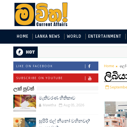
HOME
LANKA NEWS
WORLD
ENTERTAINMENT
Hot
Home
ලෝ 
LIKE ON FACEBOOK
ලිබි
SUBSCRIBE ON YOUTUBE
September
ලක් පුවත්
මැතිවරණ භීතිකාව
Mawitha
Aug 05, 2026
සුපිරි එල් නීනෝ වහිනවද?