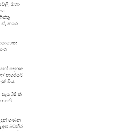
වේලි, මහා
සා
ිත්තු
. ඒ, නගර
ර ගසාගෙන
යාංශ
බොහෝ දෙනකු
්නා’ නගරයට
ුක් විය.
 පැය 36 ක්
ට හානි
ුරුදන් ගණන
ඇතුළු බටහිර