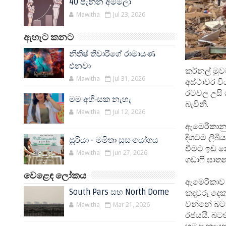
40 පැන්න අම්මලා
Mawitha
Jul 23, 2026
ඇහැට කනට
නිතිෂ් තිවාරිගේ රාමායණ
එනවා
කර්නල් මුවම
Mawitha
Jul 31, 2026
අස්ථාවර වි
රටවල උසි ගැ
මම අහිංසක නැහැ
බැවිනි.
Mawitha
Jul 12, 2026
ඇමෙරිකානු ර
දිගටම ලිබ
සූරියා - මමිතා සුසංයෝගය
වීමට ඉඩ න
Mawitha
Jun 27, 2026
ගඩාෆි ඝාතන
වෙළෙඳ ලෝකය
ඇමෙරිකාව ඇ
South Pars සහ North Dome
කඳවුරු දෙ
වන්නේ බටහිර
Mawitha
Mar 21, 2026
රජයයි. බටහ