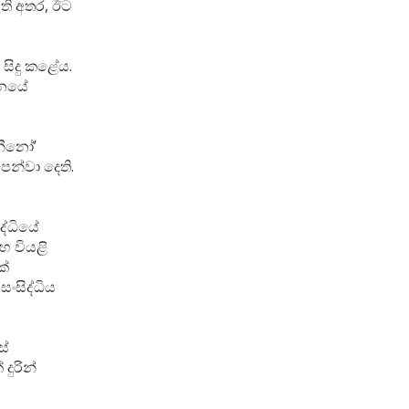
ඇති අතර, ඊට
 සිදු කළේය.
ානයේ
 නීනෝ’
ෙන්වා දෙති.
ද්ධියේ
සහ වියළි
ක්
ංසිද්ධිය
ස්
දුරින්