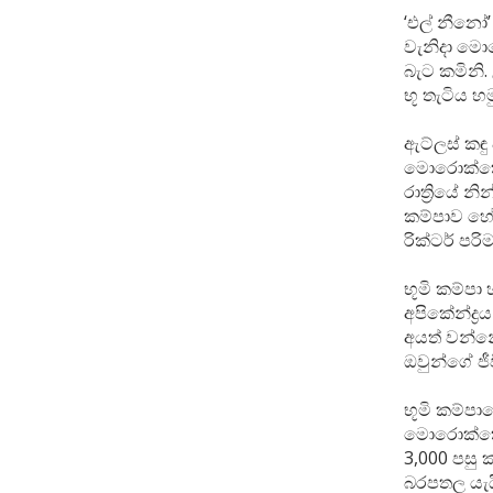
‘එල් නීනෝ’
වැනිදා මො
බැට කමිනි. 
භූ තැටිය 
ඇට්ලස් කඳු 
මොරොක්කෝව,
රාත්‍රියේ
කම්පාව හේත
රික්ටර් පර
භූමි කම්ප
අපිකේන්ද්‍
අයත් වන්න
ඔවුන්ගේ ජී
භූමි කම්පා
මොරොක්කෝ 
3,000 පසු 
බරපතල යැයි