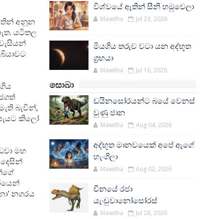
විශ්වයේ ඈතින් සීනි හමුවෙලා
Mawitha
Jul 23, 2026
තින් අනූන
ැත. යටිතල
වැසියන්
මියගිය තරුව වටා යන අද්භූත
ිබියාවට
ග්‍රහයා
Mawitha
Jul 16, 2026
සොබා
ුගිය
 ජගත්
ඩයිනසෝරයන්ට බයේ වෙනස්
ැති බැවින්,
වුණු ජාන
ේ පැයට කිලෝ
Mawitha
Aug 04, 2026
අද්භූත මානවයෙක් අපේ ඇගේ
කඩවා මහ
හැංගිලා
දෙසින්
Mawitha
Aug 02, 2026
න්ගේ
කරයෙන්
චීනයේ රජා
්නා’ නගරය
යැංචුවානෝසෝරස්
Mawitha
Jul 28, 2026