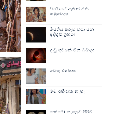
විශ්වයේ ඈතින් සීනි
හමුවෙලා
මියගිය තරුව වටා යන
අද්භූත ග්‍රහයා
උඩු ගුවනේ චීන බබාලා
ඩෙංගු එන්නත
මම අහිංසක නැහැ
හෝමෝ නැලෙඩි පිරිමි