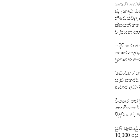
ගංගාව හරස
ජල කඳට ඔරො
නිවෙස්වල ආ
කීපයක් ගත 
වැසියන් ස
හදිසියේ හ
ගොස් අතුරු
ප්‍රකාශක ම
‘ඩොර්නා’ 
සැඬ පහරට හ
ආධාර ලබා ද
විපතට පත් 
ගත වීමෙන් 
සිදුවිය. ඒ,
සුළි කුණාට
10,000 පසු