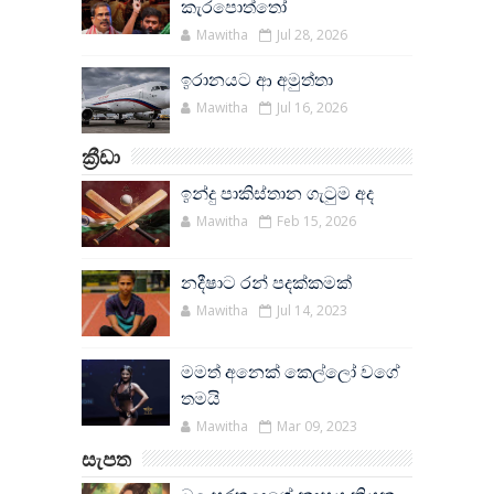
කැරපොත්තෝ
Mawitha
Jul 28, 2026
ඉරානයට ආ අමුත්තා
Mawitha
Jul 16, 2026
ක්‍රීඩා
ඉන්දු පාකිස්තාන ගැටුම අද
Mawitha
Feb 15, 2026
නදීෂාට රන් පදක්කමක්
Mawitha
Jul 14, 2023
මමත් අනෙක් කෙල්ලෝ වගේ
තමයි
Mawitha
Mar 09, 2023
සැපත