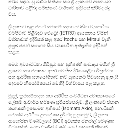
කිරීම සඳහා වූ මාර්ග සිතියම සහ ශ්‍රී ලංකාවේ අපනයන
ධාරිතාව පිළිබඳ සමීක්ෂණ වාර්තාව ඉදිරිපත් කිරීමද සිදු
විය.
ශ්‍රී ලංකාව තුළ ජපන් සමාගම් සඳහා පවතින ව්‍යාපාරික
වටපිටාව පිළිබඳව ජෙට්‍රෝ (JETRO) ආයතනය විසින්
වාර්තාවක් ඉදිරිපත් කළ අතර Itochu සහ Mitsui වැනි
ප්‍රමුඛ ජපන් සමාගම් සිය ව්‍යාපාරික අත්දැකීම් ඉදිරිපත්
කළහ.
මෙම අවබෝධතා ගිවිසුම සහ ප්‍රතිපත්ති සංවාදය මගින් ශ්‍රී
ලංකාව සහ ජපානය අතර පවතින දීර්ඝකාලීන මිත්‍රත්වය
සහ ආර්ථික සහයෝගීතාව නව යුගයකට පිවිසෙනු ඇතැයි
දෙරටේ නියෝජිතයෝ මෙහිදී විශ්වාසය පළ කළහ.
මුදල්, ක්‍රමසම්පාදන සහ ආර්ථික සංවර්ධන අමාත්‍යාංශයේ
ලේකම් ආචාර්ය හර්ෂණ සූරියප්පෙරුම, ශ්‍රී ලංකාවේ ජපාන
තානාපති ඉසොමත අකියෝ (Isomata Akio), ජනාධිපති
ජ්‍යෙෂ්ඨ ආර්ථික උපදේශක දුමින්ද හුලංගමුව, ශ්‍රී ලංකා
ආයෝජන මණ්ඩලයේ (BOI) අධ්‍යක්ෂ ජනරාල් රේණුකා
වීරකෝන්, ලංකා වාණිජ මණ්ඩලයේ සභාපති ක්‍රිෂාන්