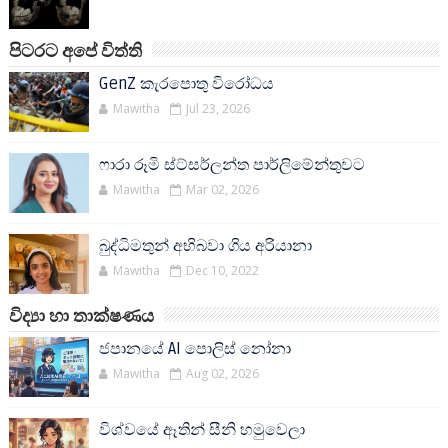
පිටරට අපේ විත්ති
GenZ කැරපොතු විරෝධය
Mawitha
Jul 23, 2026
ෆාරා රූමි ස්ට්සර්ලන්ත පාර්ලිමේන්තුවට
Mawitha
Mar 02, 2026
බුද්ධිමතුන් අභිබවා ගිය අරියානා
Mawitha
Dec 10, 2022
විද්‍යා හා තාක්ෂණය
ජපානයේ AI පොලිස් නෝනා
Mawitha
Aug 02, 2026
විශ්වයේ ඈතින් සීනි හමුවෙලා