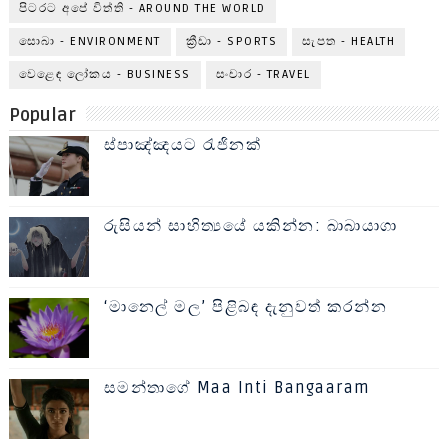
පිටරට අපේ විත්ති - AROUND THE WORLD
සොබා - ENVIRONMENT
ක්‍රීඩා - SPORTS
සැපත - HEALTH
වෙළෙඳ ලෝකය - BUSINESS
සංචාර - TRAVEL
Popular
ස්පාඤ්ඤයට රැජිනක්
රුසියන් සාහිත්‍යයේ යකින්න: බාබායාගා
‘මානෙල් මල’ පිළිබඳ දැනුවත් කරන්න
සමන්තාගේ Maa Inti Bangaaram