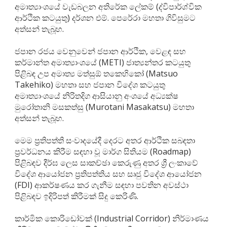
අමාත්‍යාංශයේ වැඩබලන අතිරේක ලේකම් (ද්විපාර්ශ්වික
ආර්ථික කටයුතු) දර්ශන එම්. පෙරේරා මහතා ගිවිසුමට
අත්සන් තැබූහ.
ජපාන රජය වෙනුවෙන් ජපාන ආර්ථික, වෙළඳ සහ
කර්මාන්ත අමාත්‍යාංශයේ (METI) ජාත්‍යන්තර කටයුතු
පිළිබඳ උප අමාත්‍ය මත්සුඕ තකෙහිකෝ (Matsuo
Takehiko) මහතා සහ ජපාන විදේශ කටයුතු
අමාත්‍යාංශයේ නිරිතදිග ආසියානු අංශයේ අධ්‍යක්ෂ
මුරෝතානි මසකත්සු (Murotani Masakatsu) මහතා
අත්සන් තැබූහ.
මෙම ප්‍රතිපත්ති සංවාදයේදී දෙරට අතර ආර්ථික සබඳතා
ප්‍රවර්ධනය කිරීම සඳහා වූ මාර්ග සිතියම (Roadmap)
පිළිබඳව දීර්ඝ ලෙස සාකච්ඡා කෙරුණු අතර ශ්‍රී ලංකාවේ
විදේශ ආයෝජන ප්‍රතිපත්තිය සහ සෘජු විදේශ ආයෝජන
(FDI) ආකර්ෂණය කර ගැනීම සඳහා පවතින අවස්ථා
පිළිබඳව ඉදිරිපත් කිරීමක් සිදු කෙරිණි.
කාර්මික කොරිඩෝවක් (Industrial Corridor) නිර්මාණය