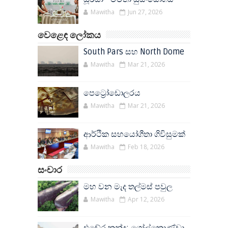
Mawitha
Jun 27, 2026
වෙළෙඳ ලෝකය
South Pars සහ North Dome
Mawitha
Mar 21, 2026
පෙට්‍රෝඩොලරය
Mawitha
Mar 21, 2026
ආර්ථික සහයෝගීතා ගිවිසුමක්
Mawitha
Feb 18, 2026
සංචාර
මහ වන මැද තල්මස් පවුල
Mawitha
Apr 12, 2026
එඬේර කන්ද: ගෝල්කොණ්ඩා