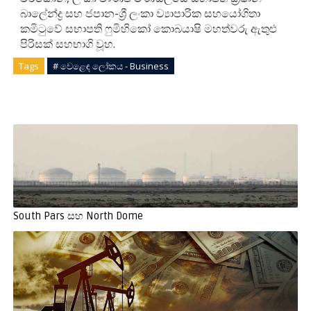
බාලේන්ද්‍ර සහ ජපාන-ශ්‍රී ලංකා ව්‍යාපාරික සහයෝගිතා
කමිටුවේ සභාපති ෆුමිහිකෝ කොබයාෂි මහත්වරු ඇතුළු
පිරිසක් සහභාගි වූහ.
Tags
# වෙළෙඳ ලෝකය - Business
South Pars සහ North Dome