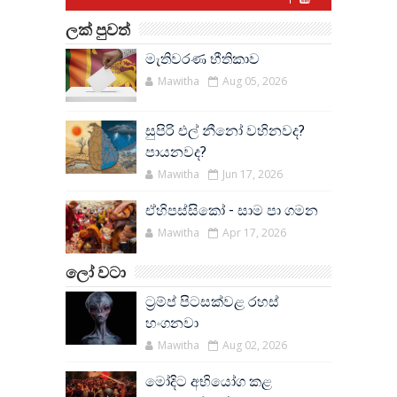
ලක් පුවත්
මැතිවරණ භීතිකාව
Mawitha
Aug 05, 2026
සුපිරි එල් නීනෝ වහිනවද?
පායනවද?
Mawitha
Jun 17, 2026
ඒහිපස්සිකෝ - සාම පා ගමන
Mawitha
Apr 17, 2026
ලෝ වටා
ට්‍රම්ප් පිටසක්වළ රහස්
හංගනවා
Mawitha
Aug 02, 2026
මෝදිට අභියෝග කළ