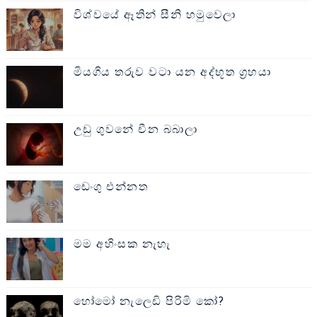
විශ්වයේ ඈතින් සීනි හමුවෙලා
මියගිය තරුව වටා යන අද්භූත ග්‍රහයා
උඩු ගුවනේ චීන බබාලා
ඩෙංගු එන්නත
මම අහිංසක නැහැ
හෝමෝ නැලෙඩි පිරිමි කෝ?