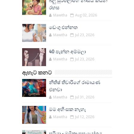
බලු සුරතලාගේ නාසය කියන
රහස
Mawitha
Aug 02, 2026
ඩෙංගු එන්නත
Mawitha
Jul 23, 2026
40 පැන්න අම්මලා
Mawitha
Jul 23, 2026
ඇහැට කනට
නිතිෂ් තිවාරිගේ රාමායණ
එනවා
Mawitha
Jul 31, 2026
මම අහිංසක නැහැ
Mawitha
Jul 12, 2026
සූරියා - මමිතා සුසංයෝගය