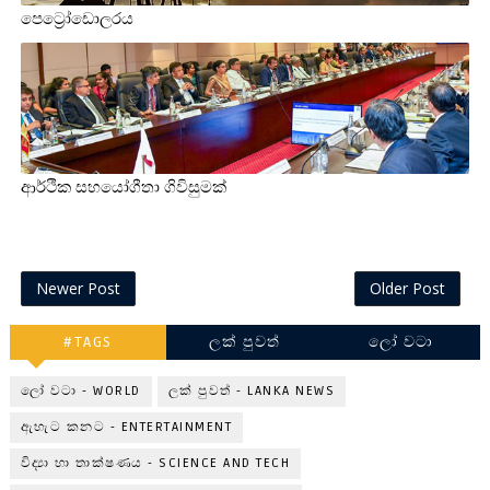
පෙට්‍රෝඩොලරය
ආර්ථික සහයෝගීතා ගිවිසුමක්
Newer Post
Older Post
#TAGS
ලක් පුවත්
ලෝ වටා
ලෝ වටා - WORLD
ලක් පුවත් - LANKA NEWS
ඇහැට කනට - ENTERTAINMENT
විද්‍යා හා තාක්ෂණය - SCIENCE AND TECH