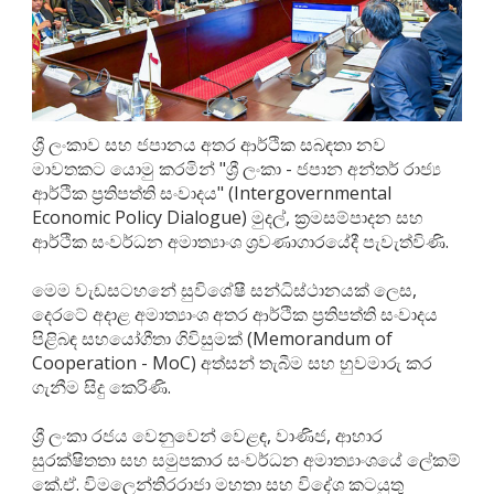
ශ්‍රී ලංකාව සහ ජපානය අතර ආර්ථික සබඳතා නව
මාවතකට යොමු කරමින් "ශ්‍රී ලංකා - ජපාන අන්තර් රාජ්‍ය
ආර්ථික ප්‍රතිපත්ති සංවාදය" (Intergovernmental
Economic Policy Dialogue) මුදල්, ක්‍රමසම්පාදන සහ
ආර්ථික සංවර්ධන අමාත්‍යාංශ ශ්‍රවණාගාරයේදී පැවැත්විණි.
මෙම වැඩසටහනේ සුවිශේෂී සන්ධිස්ථානයක් ලෙස,
දෙරටේ අදාළ අමාත්‍යාංශ අතර ආර්ථික ප්‍රතිපත්ති සංවාදය
පිළිබඳ සහයෝගීතා ගිවිසුමක් (Memorandum of
Cooperation - MoC) අත්සන් තැබීම සහ හුවමාරු කර
ගැනීම සිදු කෙරිණි.
ශ්‍රී ලංකා රජය වෙනුවෙන් වෙළඳ, වාණිජ, ආහාර
සුරක්ෂිතතා සහ සමුපකාර සංවර්ධන අමාත්‍යාංශයේ ලේකම්
කේ.ඒ. විමලෙන්තිරරාජා මහතා සහ විදේශ කටයුතු