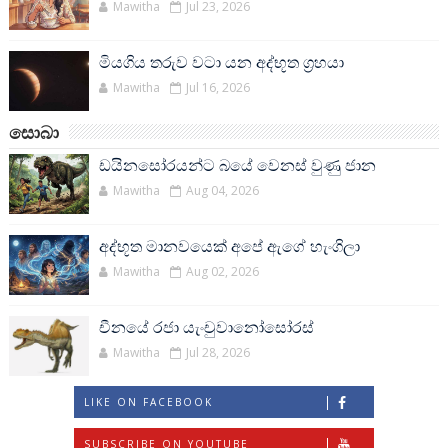
Mawitha
Jul 23, 2026
මියගිය තරුව වටා යන අද්භූත ග්‍රහයා
Mawitha
Jul 16, 2026
සොබා
ඩයිනසෝරයන්ට බයේ වෙනස් වුණු ජාන
Mawitha
Aug 04, 2026
අද්භූත මානවයෙක් අපේ ඇගේ හැංගිලා
Mawitha
Aug 02, 2026
චීනයේ රජා යැංචුවානෝසෝරස්
Mawitha
Jul 28, 2026
LIKE ON FACEBOOK
SUBSCRIBE ON YOUTUBE