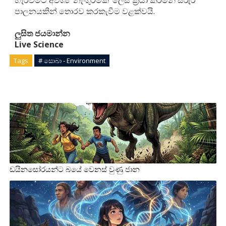
පාලනයකින් තොරව කරකැවීම වළක්වයි.
ලුසිත ජයමාන්න
Live Science
Tags
# සොබා - Environment
ඩයිනසෝරයන්ට බයේ වෙනස් වුණු ජාන