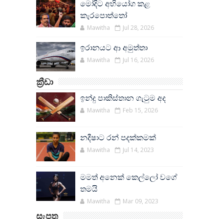
මෝදිට අභියෝග කළ
කැරපොත්තෝ
Mawitha
Jul 28, 2026
ඉරානයට ආ අමුත්තා
Mawitha
Jul 16, 2026
ක්‍රීඩා
ඉන්දු පාකිස්තාන ගැටුම අද
Mawitha
Feb 15, 2026
නදීෂාට රන් පදක්කමක්
Mawitha
Jul 14, 2023
මමත් අනෙක් කෙල්ලෝ වගේ
තමයි
Mawitha
Mar 09, 2023
සැපත