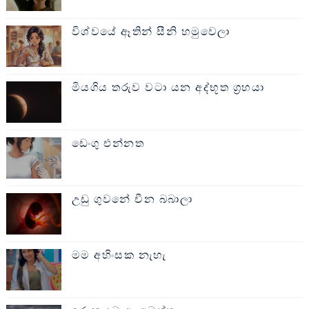
විශ්වයේ ඈතින් සීනි හමුවෙලා
මියගිය තරුව වටා යන අද්භූත ග්‍රහයා
ඩෙංගු එන්නත
උඩු ගුවනේ චීන බබාලා
මම අහිංසක නැහැ