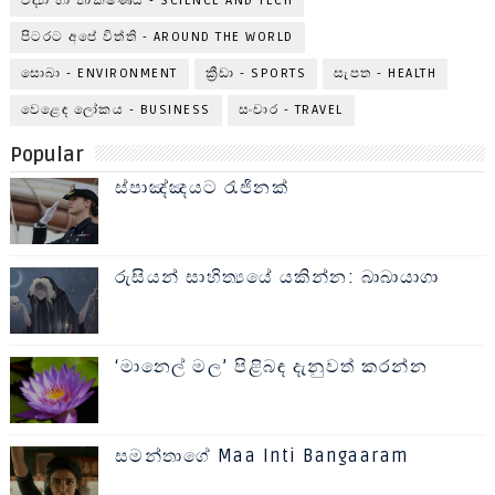
විද්‍යා හා තාක්ෂණය - SCIENCE AND TECH
පිටරට අපේ විත්ති - AROUND THE WORLD
සොබා - ENVIRONMENT
ක්‍රීඩා - SPORTS
සැපත - HEALTH
වෙළෙඳ ලෝකය - BUSINESS
සංචාර - TRAVEL
Popular
ස්පාඤ්ඤයට රැජිනක්
රුසියන් සාහිත්‍යයේ යකින්න: බාබායාගා
‘මානෙල් මල’ පිළිබඳ දැනුවත් කරන්න
සමන්තාගේ Maa Inti Bangaaram