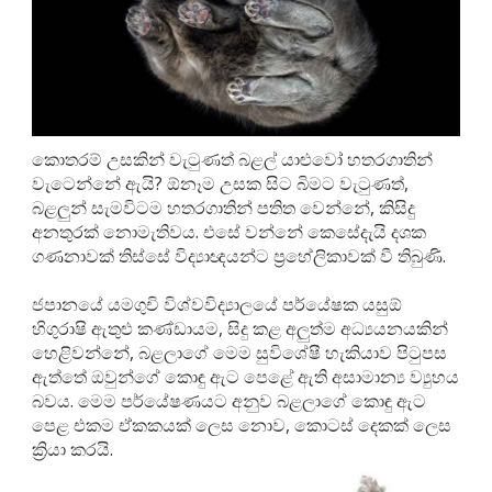
කොතරම් උසකින් වැටුණත් බළල් යාළුවෝ හතරගාතින්
වැටෙන්නේ ඇයි? ඕනෑම උසක සිට බිමට වැටුණත්,
බළලුන් සැමවිටම හතරගාතින් පතිත වෙන්නේ, කිසිදු
අනතුරක් නොමැතිවය. එසේ වන්නේ කෙසේදැයි දශක
ගණනාවක් තිස්සේ විද්‍යාඥයන්ට ප්‍රහේලිකාවක් වී තිබුණි.
ජපානයේ යමගුචි විශ්වවිද්‍යාලයේ පර්යේෂක යසුඕ
හිගුරාෂි ඇතුළු කණ්ඩායම, සිදු කළ අලුත්ම අධ්‍යයනයකින්
හෙළිවන්නේ, බළලාගේ මෙම සුවිශේෂී හැකියාව පිටුපස
ඇත්තේ ඔවුන්ගේ කොඳු ඇට පෙළේ ඇති අසාමාන්‍ය ව්‍යුහය
බවය. මෙම පර්යේෂණයට අනුව බළලාගේ කොඳු ඇට
පෙළ එකම ඒකකයක් ලෙස නොව, කොටස් දෙකක් ලෙස
ක්‍රියා කරයි.