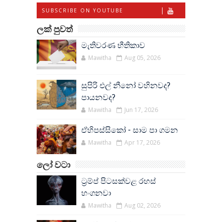
SUBSCRIBE ON YOUTUBE
ලක් පුවත්
මැතිවරණ භීතිකාව
Mawitha
Aug 05, 2026
සුපිරි එල් නීනෝ වහිනවද?
පායනවද?
Mawitha
Jun 17, 2026
ඒහිපස්සිකෝ - සාම පා ගමන
Mawitha
Apr 17, 2026
ලෝ වටා
ට්‍රම්ප් පිටසක්වළ රහස්
හංගනවා
Mawitha
Aug 02, 2026