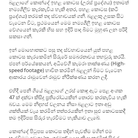
බළලාගේ කොන්දේ ඉහළ කොටස (උරස් ප්‍රදේශය) ඉතාමත්
නම්‍යශීලීව කැරකැවිය හැකි අතර, පහළ කොටස (කටී
ප්‍රදේශය) තරමක් තද ස්වභාවයක් ගනී. බළලකු උසක සිට
වැටෙන විට, ප්‍රථමයෙන් මෙම නම්‍යශීලී ඉහළ කොටස
වේගයෙන් කැරකී හිස සහ ඉදිරි පාද බිමට මුහුණ ලන පරිදි
සකසා ගනී.
ඉන් මොහොතකට පසු තද ස්වභාවයෙන් යුත් පහළ
කොටස කැරකෙමින් සිරුරේ සමබරතාවය තහවුරු කරයි.
ජපන් පර්යේෂකයන්, අධිවේගී කැමරා තාක්ෂණය (High-
speed footage) භාවිත කරමින් බළලුන් බිමට වැටෙන
ආකාරය රාමුවෙන් රාමුව නිරීක්ෂණය කරන ලදී.
එහිදී පෙනී ගියේ බළලාගේ උරස් කොඳු ඇට පෙළ අංශක
47 ක් දක්වා කිසිදු ප්‍රතිරෝධයකින් තොරව කරකැවිය හැකි
බවය. මෙම නිදහස් චලනය නිසා බළලාට ඉතා අඩු
ශක්තියක් වැය කරමින් තත්පරයකින් ඉතා සුළු කොටසකදී
තම ඉදිරිපස සිරුර හැරවීමට හැකියාව ලැබේ.
කොන්දේ පිටුපස කොටස තදින් පැවතීම මගින් එම
හැරවීමට අවශ්‍ය ‘නැංගුරමක්’ ලෙස ක්‍රියා කරමින් සිරුර