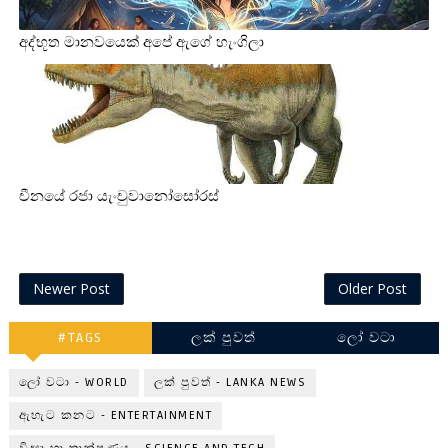
අද්භූත මානවයෙක් අපේ ඇගේ හැංගිලා
චීනයේ රජා යැංචුවානෝසෝරස්
Newer Post
Older Post
#TAGS
ලක් පුවත්
ලෝ වටා
ලෝ වටා - WORLD
ලක් පුවත් - LANKA NEWS
ඇහැට කනට - ENTERTAINMENT