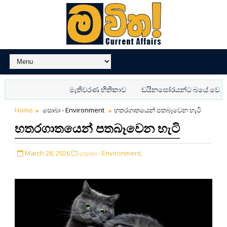
මැතිවරණ භීතිකාව
ඩයිනසෝරයන්ට බයේ වෙනස් වුණ
Home
සොබා - Environment
හතරගාතයෙන් පතබෑවෙන හැටි
හතරගාතයෙන් පතබෑවෙන හැටි
March 28, 2026
සොබා - Environment,