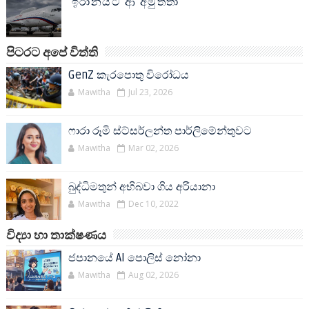
ඉරානයට ආ අමුත්තා
පිටරට අපේ විත්ති
GenZ කැරපොතු විරෝධය
Mawitha
Jul 23, 2026
ෆාරා රූමි ස්ට්සර්ලන්ත පාර්ලිමේන්තුවට
Mawitha
Mar 02, 2026
බුද්ධිමතුන් අභිබවා ගිය අරියානා
Mawitha
Dec 10, 2022
විද්‍යා හා තාක්ෂණය
ජපානයේ AI පොලිස් නෝනා
Mawitha
Aug 02, 2026