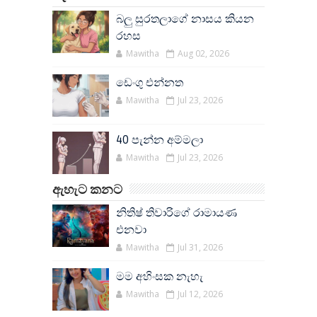
බලු සුරතලාගේ නාසය කියන
රහස
Mawitha
Aug 02, 2026
ඩෙංගු එන්නත
Mawitha
Jul 23, 2026
40 පැන්න අම්මලා
Mawitha
Jul 23, 2026
ඇහැට කනට
නිතිෂ් තිවාරිගේ රාමායණ
එනවා
Mawitha
Jul 31, 2026
මම අහිංසක නැහැ
Mawitha
Jul 12, 2026