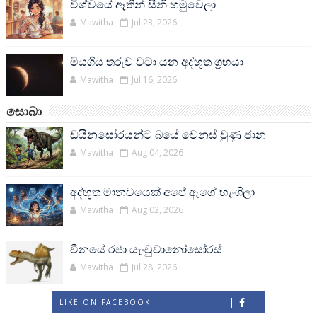
විශ්වයේ ඈතින් සීනි හමුවෙලා
Mawitha
Jul 23, 2026
මියගිය තරුව වටා යන අද්භූත ග්‍රහයා
Mawitha
Jul 16, 2026
සොබා
ඩයිනසෝරයන්ට බයේ වෙනස් වුණු ජාන
Mawitha
Aug 04, 2026
අද්භූත මානවයෙක් අපේ ඇගේ හැංගිලා
Mawitha
Aug 02, 2026
චීනයේ රජා යැංචුවානෝසෝරස්
Mawitha
Jul 28, 2026
LIKE ON FACEBOOK