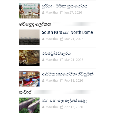
සූරියා - මමිතා සුසංයෝගය
Mawitha
Jun 27, 2026
වෙළෙඳ ලෝකය
South Pars සහ North Dome
Mawitha
Mar 21, 2026
පෙට්‍රෝඩොලරය
Mawitha
Mar 21, 2026
ආර්ථික සහයෝගීතා ගිවිසුමක්
Mawitha
Feb 18, 2026
සංචාර
මහ වන මැද තල්මස් පවුල
Mawitha
Apr 12, 2026