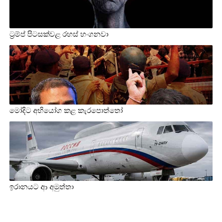
ට්‍රම්ප් පිටසක්වළ රහස් හංගනවා
මෝදිට අභියෝග කළ කැරපොත්තෝ
ඉරානයට ආ අමුත්තා