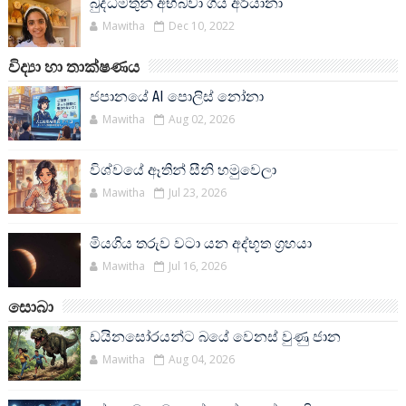
බුද්ධිමතුන් අභිබවා ගිය අරියානා
Mawitha
Dec 10, 2022
විද්‍යා හා තාක්ෂණය
ජපානයේ AI පොලිස් නෝනා
Mawitha
Aug 02, 2026
විශ්වයේ ඈතින් සීනි හමුවෙලා
Mawitha
Jul 23, 2026
මියගිය තරුව වටා යන අද්භූත ග්‍රහයා
Mawitha
Jul 16, 2026
සොබා
ඩයිනසෝරයන්ට බයේ වෙනස් වුණු ජාන
Mawitha
Aug 04, 2026