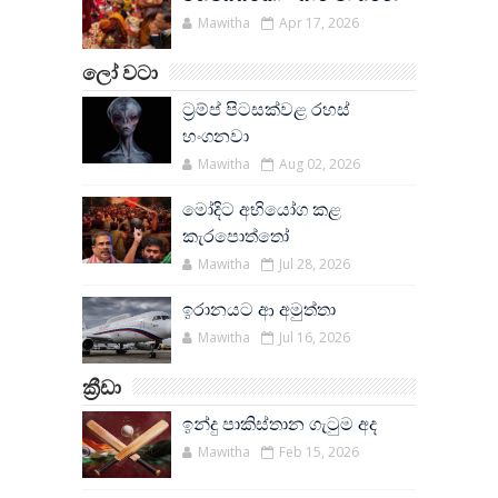
Mawitha
Apr 17, 2026
ලෝ වටා
ට්‍රම්ප් පිටසක්වළ රහස්
හංගනවා
Mawitha
Aug 02, 2026
මෝදිට අභියෝග කළ
කැරපොත්තෝ
Mawitha
Jul 28, 2026
ඉරානයට ආ අමුත්තා
Mawitha
Jul 16, 2026
ක්‍රීඩා
ඉන්දු පාකිස්තාන ගැටුම අද
Mawitha
Feb 15, 2026