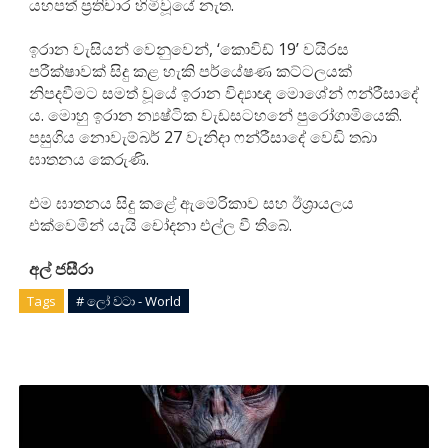
යහපත් ප්‍රතිචාර හිමිවූයේ නැත.
ඉරාන වැසියන් වෙනුවෙන්, ‘කොවිඩ් 19’ වයිරස
පරීක්ෂාවක් සිදු කළ හැකි පර්යේෂණ කට්ටලයක්
නිපදවීමට සමත් වූයේ ඉරාන විද්‍යාඥ මොශේන් ෆන්රීසාදේ
ය. මොහු ඉරාන න්‍යෂ්ටික වැඩසටහනේ පුරෝගාමියෙකි.
පසුගිය නොවැම්බර් 27 වැනිදා ෆන්රීසාදේ වෙඩි තබා
ඝාතනය කෙරුණි.
එම ඝාතනය සිදු කළේ ඇමෙරිකාව සහ ඊශ්‍රායලය
එක්වෙමින් යැයි චෝදනා එල්ල වී තිබේ.
අල් ජසීරා
Tags
# ලෝ වටා - World