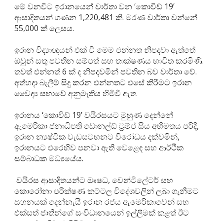
මේ වනවිට ඉරානයෙන් වාර්තා වන ‘කොවිඩ් 19’
ආසාදිතයන් ගණන 1,220,481 කි. මරණ වාර්තා වන්නේ
55,000 ක් ලෙසය.
ඉරාන විද්‍යාඥයන් එක් වී මෙම එන්නත නිපදවා ඇත්තේ
ඔවුන් සතු පවතින සම්පත් සහ තාක්ෂණය භාවිත කරමිණි.
තවත් එන්නත් 6 ක් ද නිපදවමින් පවතින බව වාර්තා වේ.
අත්හදා බැලීම් සිදු කරන එන්නතට එසේ කිරීමට ඉරාන
වෛද්‍ය සභාවේ අනුමැතිය හිමිවී ඇත.
ඉරානය ‘කොවිඩ් 19’ වයිරසයට මුහුණ දෙන්නේ
ඇමෙරිකා ජනාධිපති ඩොනල්ඩ් ට්‍රම්ප් සිය අභිමතය පරිදි,
ඉරාන න්‍යෂ්ටික වැඩසටහනට විරෝධය දක්වමින්,
ඉරානයට එරෙහිව පනවා ඇති වෙ‍ළෙඳ සහ ආර්ථික
සම්බාධක මධ්‍යයේය.
වයිරස ආසාදිතයන්ට ඖෂධ, වෙන්ටිලේටර් සහ
කොරෝනා පරීක්ෂණ කට්ටල විදේශවලින් ලබා ගැනීමට
සහනයක් දෙන්නැයි ඉරාන රජය ඇමෙරිකාවෙන් සහ
එක්සත් ජාතීන්ගේ සංවිධානයෙන් ඉල්ලීමක් කළත් ඊට