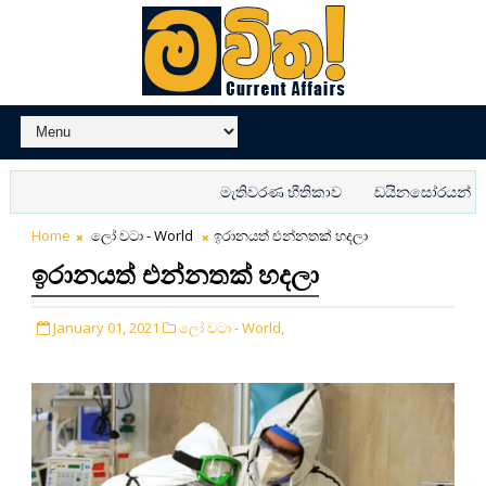
මැතිවරණ භීතිකාව
ඩයිනසෝරයන්ට බයේ ව
Home
ලෝ වටා - World
ඉරානයත් එන්නතක් හදලා
ඉරානයත් එන්නතක් හදලා
January 01, 2021
ලෝ වටා - World,