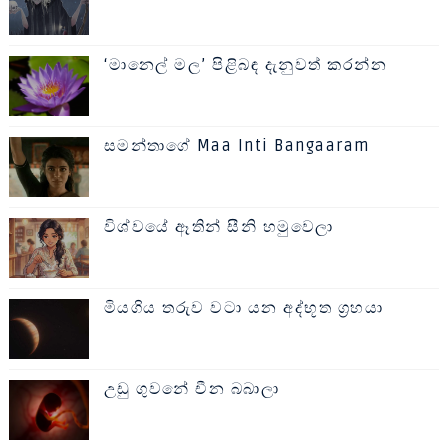
‘මානෙල් මල’ පිළිබඳ දැනුවත් කරන්න
සමන්තාගේ Maa Inti Bangaaram
විශ්වයේ ඈතින් සීනි හමුවෙලා
මියගිය තරුව වටා යන අද්භූත ග්‍රහයා
උඩු ගුවනේ චීන බබාලා