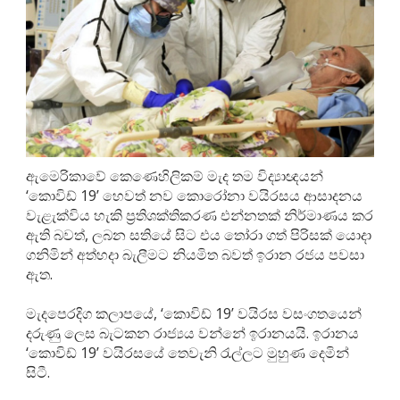
ඇමෙරිකාවේ කෙණෙහිලිකම් මැද තම විද්‍යාඥයන්
‘කොවිඩ් 19’ හෙවත් නව කොරෝනා වයිරසය ආසාදනය
වැළැක්විය හැකි ප්‍රතිශක්තිකරණ එන්නතක් නිර්මාණය කර
ඇති බවත්, ලබන සතියේ සිට එය තෝරා ගත් පිරිසක් යොදා
ගනිමින් අත්හදා බැලීමට නියමිත බවත් ඉරාන රජය පවසා
ඇත.
මැදපෙරදිග කලාපයේ, ‘කොවිඩ් 19’ වයිරස වසංගතයෙන්
දරුණු ලෙස බැටකන රාජ්‍යය වන්නේ ඉරානයයි. ඉරානය
‘කොවිඩ් 19’ වයිරසයේ තෙවැනි රැල්ලට මුහුණ දෙමින්
සිටී.