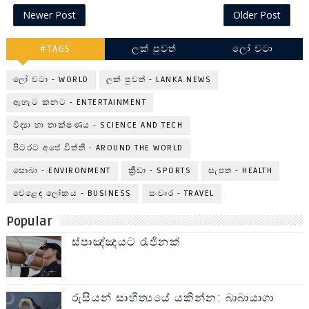
Newer Post
Older Post
#TAGS
ලක් පුවත්
ලෝ වටා
ලෝ වටා - WORLD
ලක් පුවත් - LANKA NEWS
ඇහැට කනට - ENTERTAINMENT
විද්‍යා හා තාක්ෂණය - SCIENCE AND TECH
පිටරට අපේ විත්ති - AROUND THE WORLD
සොබා - ENVIRONMENT
ක්‍රීඩා - SPORTS
සැපත - HEALTH
වෙළෙඳ ලෝකය - BUSINESS
සංචාර - TRAVEL
Popular
ස්පාඤ්ඤයට රැජිනක්
රුසියන් සාහිත්‍යයේ යකින්න: බාබායාගා