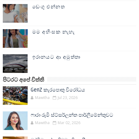
ඩෙංගු එන්නත
මම අහිංසක නැහැ
ඉරානයට ආ අමුත්තා
පිටරට අපේ විත්ති
GenZ කැරපොතු විරෝධය
Mawitha
Jul 23, 2026
ෆාරා රූමි ස්ට්සර්ලන්ත පාර්ලිමේන්තුවට
Mawitha
Mar 02, 2026