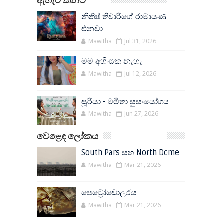
ඇහැට කනට
නිතිෂ් තිවාරිගේ රාමායණ
එනවා
Mawitha
Jul 31, 2026
මම අහිංසක නැහැ
Mawitha
Jul 12, 2026
සූරියා - මමිතා සුසංයෝගය
Mawitha
Jun 27, 2026
වෙළෙඳ ලෝකය
South Pars සහ North Dome
Mawitha
Mar 21, 2026
පෙට්‍රෝඩොලරය
Mawitha
Mar 21, 2026