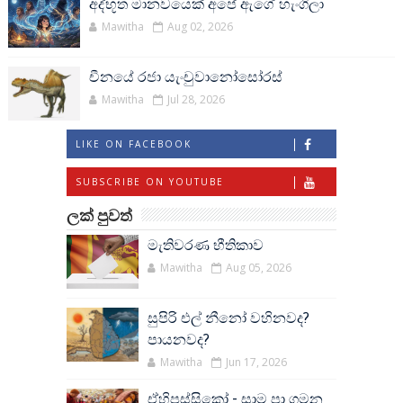
අද්භූත මානවයෙක් අපේ ඇගේ හැංගිලා
Mawitha
Aug 02, 2026
චීනයේ රජා යැංචුවානෝසෝරස්
Mawitha
Jul 28, 2026
LIKE ON FACEBOOK
SUBSCRIBE ON YOUTUBE
ලක් පුවත්
මැතිවරණ භීතිකාව
Mawitha
Aug 05, 2026
සුපිරි එල් නීනෝ වහිනවද?
පායනවද?
Mawitha
Jun 17, 2026
ඒහිපස්සිකෝ - සාම පා ගමන