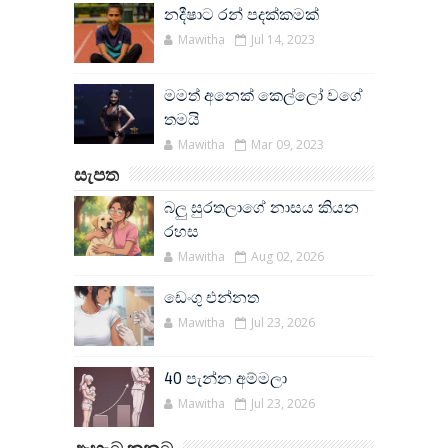
නදීෂාට රන් පදක්කමක්
Mawitha
Jul 14, 2023
මමත් අනෙක් කෙල්ලෝ වගේ
තමයි
Mawitha
Mar 09, 2023
සැපත
බලු සුරතලාගේ නාසය කියන
රහස
Mawitha
Aug 02, 2026
ඩෙංගු එන්නත
Mawitha
Jul 23, 2026
40 පැන්න අම්මලා
Mawitha
Jul 23, 2026