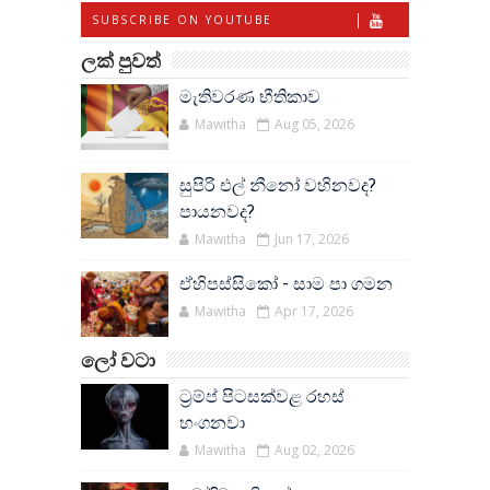
SUBSCRIBE ON YOUTUBE
ලක් පුවත්
මැතිවරණ භීතිකාව
Mawitha
Aug 05, 2026
සුපිරි එල් නීනෝ වහිනවද?
පායනවද?
Mawitha
Jun 17, 2026
ඒහිපස්සිකෝ - සාම පා ගමන
Mawitha
Apr 17, 2026
ලෝ වටා
ට්‍රම්ප් පිටසක්වළ රහස්
හංගනවා
Mawitha
Aug 02, 2026