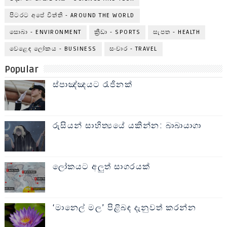
පිටරට අපේ විත්ති - AROUND THE WORLD
සොබා - ENVIRONMENT
ක්‍රීඩා - SPORTS
සැපත - HEALTH
වෙළෙඳ ලෝකය - BUSINESS
සංචාර - TRAVEL
Popular
ස්පාඤ්ඤයට රැජිනක්
රුසියන් සාහිත්‍යයේ යකින්න: බාබායාගා
ලෝකයට අලුත් සාගරයක්
‘මානෙල් මල’ පිළිබඳ දැනුවත් කරන්න