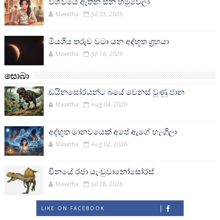
විශ්වයේ ඈතින් සීනි හමුවෙලා
Mawitha
Jul 23, 2026
මියගිය තරුව වටා යන අද්භූත ග්‍රහයා
Mawitha
Jul 16, 2026
සොබා
ඩයිනසෝරයන්ට බයේ වෙනස් වුණු ජාන
Mawitha
Aug 04, 2026
අද්භූත මානවයෙක් අපේ ඇගේ හැංගිලා
Mawitha
Aug 02, 2026
චීනයේ රජා යැංචුවානෝසෝරස්
Mawitha
Jul 28, 2026
LIKE ON FACEBOOK