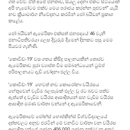
ගත වේවි. ඒත් අපේ ජනතාව, සියලු දෙනා එකට සිටියොත්
අපි හැමෝටම එක්ව මෙය පරාජය කරන්න පුළුවන්” යැයි
නව ක්‍රියාමාර්ග නිවේදනය කරමින් ජෝ බයිඩන් ප්‍රකාශ
කළේය.
ජෝ බයිඩන් ඇමෙරිකා එක්සත් ජනපදයේ 46 වැනි
ජනාධිපතිවරයා ලෙස දිවුරුම් දීමෙන් දිනකට පසු මෙම
පියවර ගැනිණි.
‘කොවිඩ්-19’ වසංගතය කිසිදු පාලනයකින් තොරව
ඇමෙරිකාව පුරා ව්‍යාප්ත වීම සම්බන්ධයෙන් ට්‍රම්ප්
පරිපාලනයට දැඩි චෝදනා එල්ල විය.
‘කොවිඩ්-19’ හෙවත් නව කොරෝනා වයිරසය
හේතුවෙන් වැඩිම බලපෑමක් එල්ල වූ රට බවට පත්ව
ඇත්තේ ද වැඩිම වයිරස ආසාදිතයන් සහ වැඩිම වයිරස
ආසාදිත මරණ වාර්තා වන්නේ ද ඇමෙරිකාවෙනි.
ඇමෙරිකාවේ ජෝන්ස් හොප්කින්ස් විශ්වවිද්‍යාලයේ
දත්තවලට අනුව එරටින් මේ වනවිට වාර්තා වන වයිරස
ආසාදිතයන්ගේ ගණන 406,000 ගණන ඉක්මවන අතර