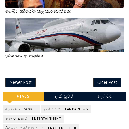
මෝදිට අභියෝග කළ කැරපොත්තෝ
ඉරානයට ආ අමුත්තා
Newer Post
Older Post
#TAGS
ලක් පුවත්
ලෝ වටා
ලෝ වටා - WORLD
ලක් පුවත් - LANKA NEWS
ඇහැට කනට - ENTERTAINMENT
විද්‍යා හා තාක්ෂණය - SCIENCE AND TECH