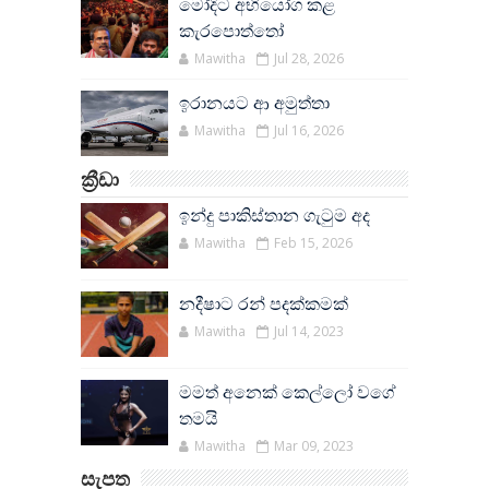
මෝදිට අභියෝග කළ
කැරපොත්තෝ
Mawitha
Jul 28, 2026
ඉරානයට ආ අමුත්තා
Mawitha
Jul 16, 2026
ක්‍රීඩා
ඉන්දු පාකිස්තාන ගැටුම අද
Mawitha
Feb 15, 2026
නදීෂාට රන් පදක්කමක්
Mawitha
Jul 14, 2023
මමත් අනෙක් කෙල්ලෝ වගේ
තමයි
Mawitha
Mar 09, 2023
සැපත