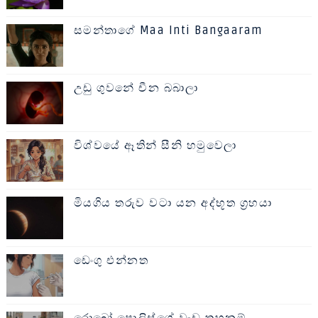
සමන්තාගේ Maa Inti Bangaaram
උඩු ගුවනේ චීන බබාලා
විශ්වයේ ඈතින් සීනි හමුවෙලා
මියගිය තරුව වටා යන අද්භූත ග්‍රහයා
ඩෙංගු එන්නත
රොබෝ පොලිස්ගේ වැඩ තහනම්