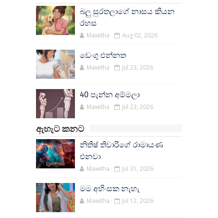
බලු සුරතලාගේ නාසය කියන
රහස
Mawitha
Aug 02, 2026
ඩෙංගු එන්නත
Mawitha
Jul 23, 2026
40 පැන්න අම්මලා
Mawitha
Jul 23, 2026
ඇහැට කනට
නිතිෂ් තිවාරිගේ රාමායණ
එනවා
Mawitha
Jul 31, 2026
මම අහිංසක නැහැ
Mawitha
Jul 12, 2026