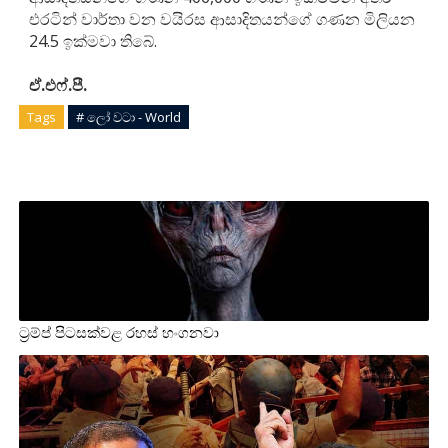
එරටින් වාර්තා වන වයිරස ආසාදිතයන්ගේ ගණන මිලියන
24.5 ඉක්මවා තිබේ.
ඒ.එෆ්.පී.
Tags
# ලෝ වටා - World
ට්‍රම්ප් පිටසක්වළ රහස් හංගනවා