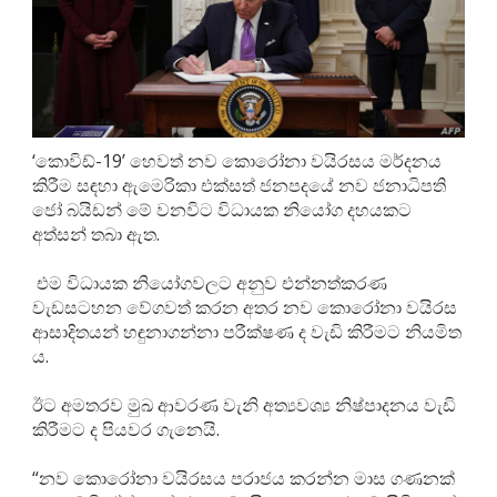
‘කොවිඩ්-19’ හෙවත් නව කොරෝනා වයිරසය මර්දනය
කිරීම සඳහා ඇමෙරිකා එක්සත් ජනපදයේ නව ජනාධිපති
ජෝ බයිඩන් මේ වනවිට විධායක නියෝග දහයකට
අත්සන් තබා ඇත.
එම විධායක නියෝගවලට අනුව එන්නත්කරණ
වැඩසටහන වේගවත් කරන අතර නව කොරෝනා වයිරස
ආසාදිතයන් හඳුනාගන්නා පරීක්ෂණ ද වැඩි කිරීමට නියමිත
ය.
ඊට අමතරව මුඛ ආවරණ වැනි අත්‍යවශ්‍ය නිෂ්පාදනය වැඩි
කිරීමට ද පියවර ගැනෙයි.
“නව කොරෝනා වයිරසය පරාජය කරන්න මාස ගණනක්