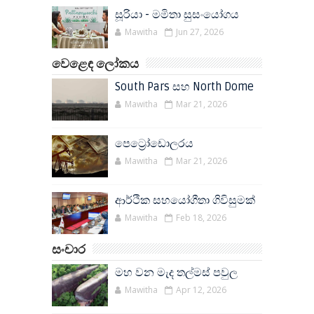
සූරියා - මමිතා සුසංයෝගය
Mawitha
Jun 27, 2026
වෙළෙඳ ලෝකය
South Pars සහ North Dome
Mawitha
Mar 21, 2026
පෙට්‍රෝඩොලරය
Mawitha
Mar 21, 2026
ආර්ථික සහයෝගීතා ගිවිසුමක්
Mawitha
Feb 18, 2026
සංචාර
මහ වන මැද තල්මස් පවුල
Mawitha
Apr 12, 2026