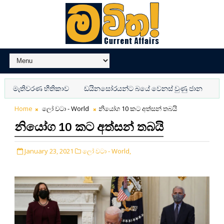
මැතිවරණ භීතිකාව
ඩයිනසෝරයන්ට බයේ වෙනස් වුණු ජාන
අද්භූ
Home
ලෝ වටා - World
නියෝග 10 කට අත්සන් තබයි
නියෝග 10 කට අත්සන් තබයි
January 23, 2021
ලෝ වටා - World,