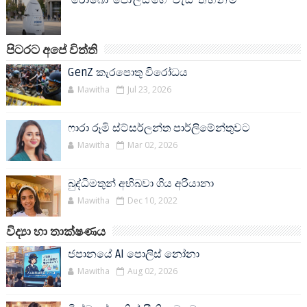
පිටරට අපේ විත්ති
GenZ කැරපොතු විරෝධය
Mawitha
Jul 23, 2026
ෆාරා රූමි ස්ට්සර්ලන්ත පාර්ලිමේන්තුවට
Mawitha
Mar 02, 2026
බුද්ධිමතුන් අභිබවා ගිය අරියානා
Mawitha
Dec 10, 2022
විද්‍යා හා තාක්ෂණය
ජපානයේ AI පොලිස් නෝනා
Mawitha
Aug 02, 2026