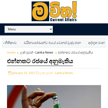
භීතිකාව
ඩයිනසෝරයන්ට බයේ වෙනස් වුණු ජාන
අද්භූත මානවයෙ
Home
ලක් පුවත් - Lanka News
එන්නතට රජයේ අනුමැතිය
එන්නතට රජයේ අනුමැතිය
January 23, 2021
ලක් පුවත් - Lanka News,