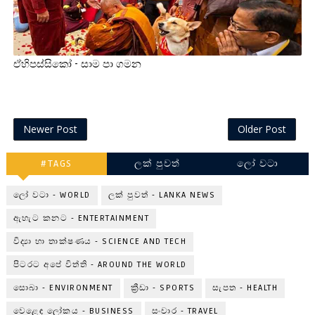
ඒහිපස්සිකෝ - සාම පා ගමන
Newer Post
Older Post
#TAGS
ලක් පුවත්
ලෝ වටා
ලෝ වටා - WORLD
ලක් පුවත් - LANKA NEWS
ඇහැට කනට - ENTERTAINMENT
විද්‍යා හා තාක්ෂණය - SCIENCE AND TECH
පිටරට අපේ විත්ති - AROUND THE WORLD
සොබා - ENVIRONMENT
ක්‍රීඩා - SPORTS
සැපත - HEALTH
වෙළෙඳ ලෝකය - BUSINESS
සංචාර - TRAVEL