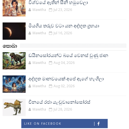
විශ්වයේ ඈතින් සීනි හමුවෙලා
Mawitha
Jul 23, 2026
මියගිය තරුව වටා යන අද්භූත ග්‍රහයා
Mawitha
Jul 16, 2026
සොබා
ඩයිනසෝරයන්ට බයේ වෙනස් වුණු ජාන
Mawitha
Aug 04, 2026
අද්භූත මානවයෙක් අපේ ඇගේ හැංගිලා
Mawitha
Aug 02, 2026
චීනයේ රජා යැංචුවානෝසෝරස්
Mawitha
Jul 28, 2026
LIKE ON FACEBOOK