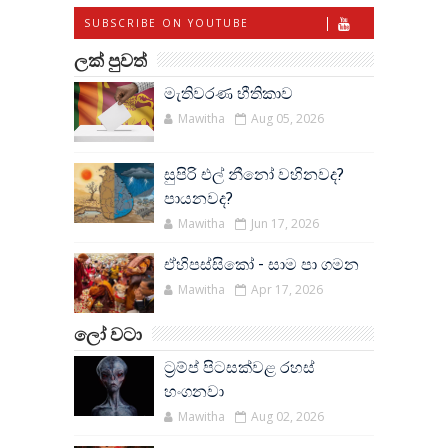
SUBSCRIBE ON YOUTUBE
ලක් පුවත්
මැතිවරණ භීතිකාව
Mawitha
Aug 05, 2026
සුපිරි එල් නීනෝ වහිනවද?
පායනවද?
Mawitha
Jun 17, 2026
ඒහිපස්සිකෝ - සාම පා ගමන
Mawitha
Apr 17, 2026
ලෝ වටා
ට්‍රම්ප් පිටසක්වළ රහස්
හංගනවා
Mawitha
Aug 02, 2026