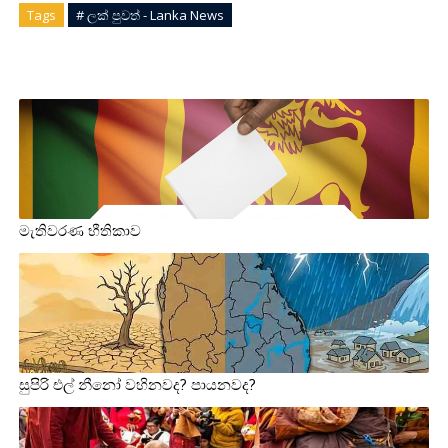
Tags
# ලක් පුවත් - Lanka News
මැතිවරණ භීතිකාව
සුපිරි එල් නීනෝ වහිනවද? පායනවද?