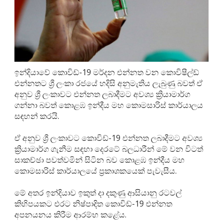
ඉන්දියාවේ කොවිඩ්-19 මර්දන එන්නත වන කොවිෂීල්ඩ්
එන්නතට ශ්‍රී ලංකා රජයේ හදිසි අනුමැතිය ලැබුණු බවත් ඒ
අනුව ශ්‍රී ලංකාවට එන්නත ලබාදීමට අවශ්‍ය ක්‍රියාමාර්ග
ගන්නා බවත් කොළඹ ඉන්දීය මහ කොමසාරිස් කාර්යාලය
සඳහන් කරයි.
ඒ අනුව ශ්‍රී ලංකාවට කොවිඩ්-19 එන්නත ලබාදීමට අවශ්‍ය
ක්‍රියාමාර්ග ගැනීම සඳහා දෙරටේ බලධාරීන් මේ වන විටත්
සාකච්ඡා පවත්වමින් සිටින බව කොළඹ ඉන්දීය මහ
කොමසාරිස් කාර්යාලයේ ප්‍රකාශකයෙක් පැවැසීය.
මේ අතර ඉන්දියාව ඉකුත් දා දකුණු ආසියානු රටවල්
කිහිපයකට එරට නිෂ්පාදිත කොවිඩ්-19 එන්නත
අපනයනය කිරීම ආරම්භ කළේය.