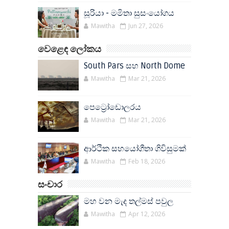
සූරියා - මමිතා සුසංයෝගය
Mawitha
Jun 27, 2026
වෙළෙඳ ලෝකය
South Pars සහ North Dome
Mawitha
Mar 21, 2026
පෙට්‍රෝඩොලරය
Mawitha
Mar 21, 2026
ආර්ථික සහයෝගීතා ගිවිසුමක්
Mawitha
Feb 18, 2026
සංචාර
මහ වන මැද තල්මස් පවුල
Mawitha
Apr 12, 2026