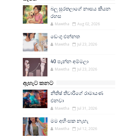
බලු සුරතලාගේ නාසය කියන
රහස
Mawitha
Aug 02, 2026
ඩෙංගු එන්නත
Mawitha
Jul 23, 2026
40 පැන්න අම්මලා
Mawitha
Jul 23, 2026
ඇහැට කනට
නිතිෂ් තිවාරිගේ රාමායණ
එනවා
Mawitha
Jul 31, 2026
මම අහිංසක නැහැ
Mawitha
Jul 12, 2026