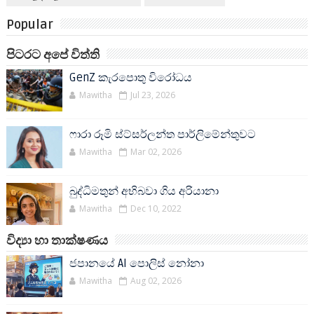
Popular
පිටරට අපේ විත්ති
GenZ කැරපොතු විරෝධය
Mawitha
Jul 23, 2026
ෆාරා රූමි ස්ට්සර්ලන්ත පාර්ලිමේන්තුවට
Mawitha
Mar 02, 2026
බුද්ධිමතුන් අභිබවා ගිය අරියානා
Mawitha
Dec 10, 2022
විද්‍යා හා තාක්ෂණය
ජපානයේ AI පොලිස් නෝනා
Mawitha
Aug 02, 2026