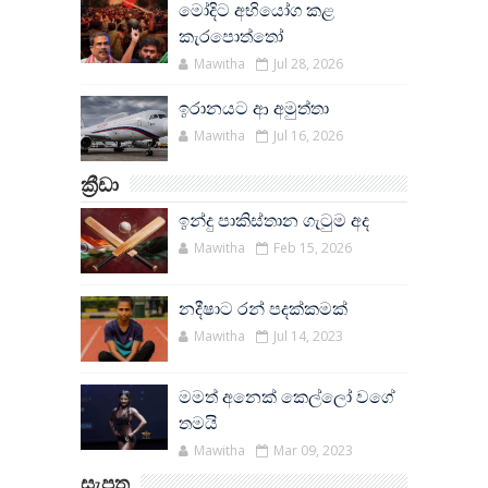
මෝදිට අභියෝග කළ
කැරපොත්තෝ
Mawitha
Jul 28, 2026
ඉරානයට ආ අමුත්තා
Mawitha
Jul 16, 2026
ක්‍රීඩා
ඉන්දු පාකිස්තාන ගැටුම අද
Mawitha
Feb 15, 2026
නදීෂාට රන් පදක්කමක්
Mawitha
Jul 14, 2023
මමත් අනෙක් කෙල්ලෝ වගේ
තමයි
Mawitha
Mar 09, 2023
සැපත