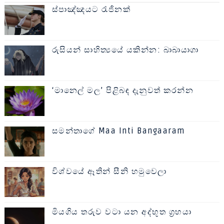
ස්පාඤ්ඤයට රැජිනක්
රුසියන් සාහිත්‍යයේ යකින්න: බාබායාගා
‘මානෙල් මල’ පිළිබඳ දැනුවත් කරන්න
සමන්තාගේ Maa Inti Bangaaram
විශ්වයේ ඈතින් සීනි හමුවෙලා
මියගිය තරුව වටා යන අද්භූත ග්‍රහයා