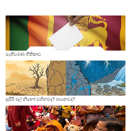
මැතිවරණ භීතිකාව
සුපිරි එල් නීනෝ වහිනවද? පායනවද?