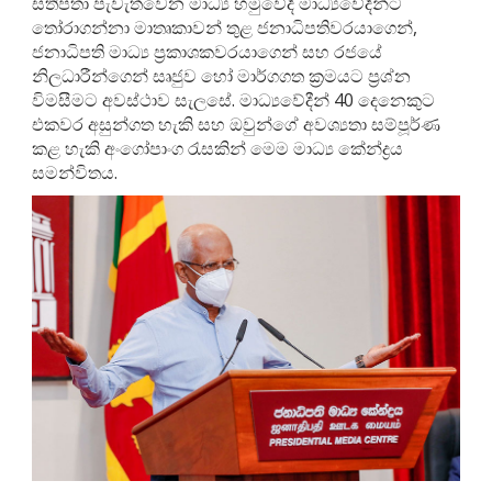
සතිපතා පැවැත්වෙන මාධ්‍ය හමුවේදී මාධ්‍යවේදීන්ට
තෝරාගන්නා මාතෘකාවන් තුළ ජනාධිපතිවරයාගෙන්,
ජනාධිපති මාධ්‍ය ප්‍රකාශකවරයාගෙන් සහ රජයේ
නිලධාරීන්ගෙන් සෘජුව හෝ මාර්ගගත ක්‍රමයට ප්‍රශ්න
විමසීමට අවස්ථාව සැලසේ. මාධ්‍යවේදීන් 40 දෙනෙකුට
එකවර අසුන්ගත හැකි සහ ඔවුන්ගේ අවශ්‍යතා සම්පූර්ණ
කළ හැකි අංගෝපාංග රැසකින් මෙම මාධ්‍ය කේන්ද්‍රය
සමන්විතය.