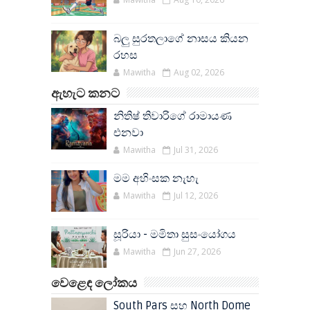
බලු සුරතලාගේ නාසය කියන
රහස
Mawitha
Aug 02, 2026
ඇහැට කනට
නිතිෂ් තිවාරිගේ රාමායණ
එනවා
Mawitha
Jul 31, 2026
මම අහිංසක නැහැ
Mawitha
Jul 12, 2026
සූරියා - මමිතා සුසංයෝගය
Mawitha
Jun 27, 2026
වෙළෙඳ ලෝකය
South Pars සහ North Dome