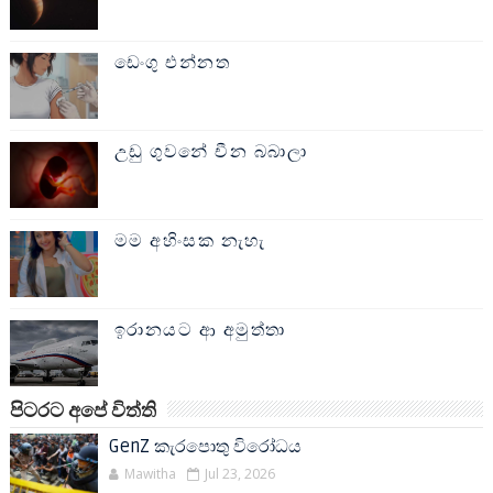
ඩෙංගු එන්නත
උඩු ගුවනේ චීන බබාලා
මම අහිංසක නැහැ
ඉරානයට ආ අමුත්තා
පිටරට අපේ විත්ති
GenZ කැරපොතු විරෝධය
Mawitha
Jul 23, 2026