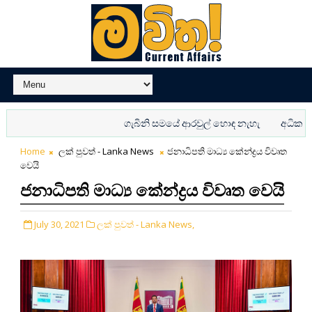
ගැබිනි සමයේ ආරවුල් හොඳ නැහැ
අධික උණුසුම
Home
ලක් පුවත් - Lanka News
ජනාධිපති මාධ්‍ය කේන්ද්‍රය විවෘත
වෙයි
ජනාධිපති මාධ්‍ය කේන්ද්‍රය විවෘත වෙයි
July 30, 2021
ලක් පුවත් - Lanka News,