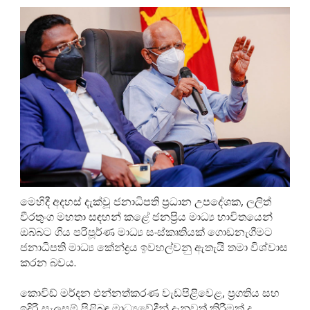
මෙහිදී අදහස් දැක්වූ ජනාධිපති ප්‍රධාන උපදේශක, ලලිත්
වීරතුංග මහතා සඳහන් කළේ ජනප්‍රිය මාධ්‍ය භාවිතයෙන්
ඔබ්බට ගිය පරිපූර්ණ මාධ්‍ය සංස්කෘතියක් ගොඩනැගීමට
ජනාධිපති මාධ්‍ය කේන්ද්‍රය ඉවහල්වනු ඇතැයි තමා විශ්වාස
කරන බවය.
කොවිඩ් මර්දන එන්නත්කරණ වැඩපිළිවෙළ, ප්‍රගතිය සහ
ඉදිරි සැලසුම් පිළිබඳ මාධ්‍යවේදීන් දැනුවත් කිරීමක් ද