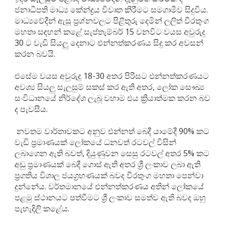
ජනාධිපති මාධ්‍ය කේන්ද්‍රය විවෘත කිරීමට සමගාමීව සිදුවිය.
මාධ්‍යවේදීන් ඇසූ ප්‍රශ්නවලට පිළිතුරු දෙමින් ලලිත් වීරතුංග
මහතා සඳහන් කළේ සැප්තැම්බර් 15 වනවිට වයස අවුරුදු
30 ට වැඩි සියලු දෙනාට එන්නත්කරණය සිදු කර අවසන්
කරන බවයි.
එසේම වයස අවුරුදු 18-30 අතර පිරිසට එන්නත්කරණයට
අවශ්‍ය සියලු සැලසුම් සකස් කර ඇති අතර, ලෝක සෞඛ්‍ය
සංවිධානයේ නිර්දේශ ලැබූ වහාම එය ක්‍රියාත්මක කරන බව
ද පැවසීය.
නවතම වාර්තාවකට අනුව එන්නත් බෙදී යාමේදී 90% කට
වැඩි ප්‍රමාණයක් ලෝකයේ ධනවත් රටවල් විසින්
ලබාගෙන ඇති බවත්, දියුණුවන සෙසු රටවල් අතර 5% කට
අඩු ප්‍රමාණයක් බෙදී ගොස් ඇති අතර ශ්‍රී ලංකාව ලබා ඇති
ප්‍රගතිය විශාල ජයග්‍රහණයක් බවද වීරතුංග මහතා පෙන්වා
දුන්නේය. වර්තමානයේ එන්නත්කරණය අතින් ලෝකයේ
පළමු ස්ථානයට පත්වීමට ශ්‍රී ලංකාව සමත්ව ඇති බවද ඔහු
පැහැදිලි කළේය.