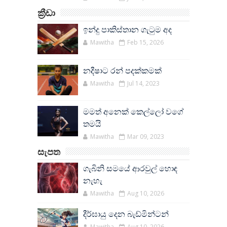
ක්‍රීඩා
ඉන්දු පාකිස්තාන ගැටුම අද
Mawitha
Feb 15, 2026
නදීෂාට රන් පදක්කමක්
Mawitha
Jul 14, 2023
මමත් අනෙක් කෙල්ලෝ වගේ
තමයි
Mawitha
Mar 09, 2023
සැපත
ගැබිනි සමයේ ආරවුල් හොඳ
නැහැ
Mawitha
Aug 10, 2026
දීර්ඝායු දෙන බැඩ්මින්ටන්
Mawitha
Aug 10, 2026