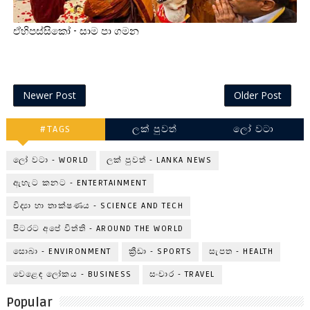
ඒහිපස්සිකෝ - සාම පා ගමන
Newer Post
Older Post
#TAGS
ලක් පුවත්
ලෝ වටා
ලෝ වටා - WORLD
ලක් පුවත් - LANKA NEWS
ඇහැට කනට - ENTERTAINMENT
විද්‍යා හා තාක්ෂණය - SCIENCE AND TECH
පිටරට අපේ විත්ති - AROUND THE WORLD
සොබා - ENVIRONMENT
ක්‍රීඩා - SPORTS
සැපත - HEALTH
වෙළෙඳ ලෝකය - BUSINESS
සංචාර - TRAVEL
Popular