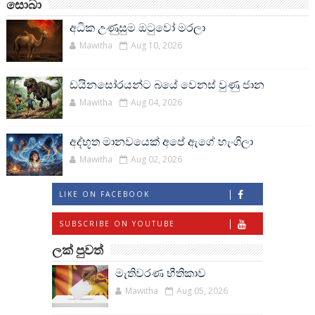
සොබා
අධික උණුසුම ඔටුවෝ මරලා
Mawitha
Aug 10, 2026
ඩයිනසෝරයන්ට බයේ වෙනස් වුණු ජාන
Mawitha
Aug 04, 2026
අද්භූත මානවයෙක් අපේ ඇගේ හැංගිලා
Mawitha
Aug 02, 2026
LIKE ON FACEBOOK
SUBSCRIBE ON YOUTUBE
ලක් පුවත්
මැතිවරණ භීතිකාව
Mawitha
Aug 05, 2026