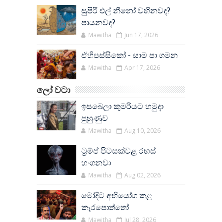
සුපිරි එල් නීනෝ වහිනවද?
පායනවද?
Mawitha
Jun 17, 2026
ඒහිපස්සිකෝ - සාම පා ගමන
Mawitha
Apr 17, 2026
ලෝ වටා
ඉසබෙලා කුමරියට හමුදා
පුහුණුව
Mawitha
Aug 10, 2026
ට්‍රම්ප් පිටසක්වළ රහස්
හංගනවා
Mawitha
Aug 02, 2026
මෝදිට අභියෝග කළ
කැරපොත්තෝ
Mawitha
Jul 28, 2026