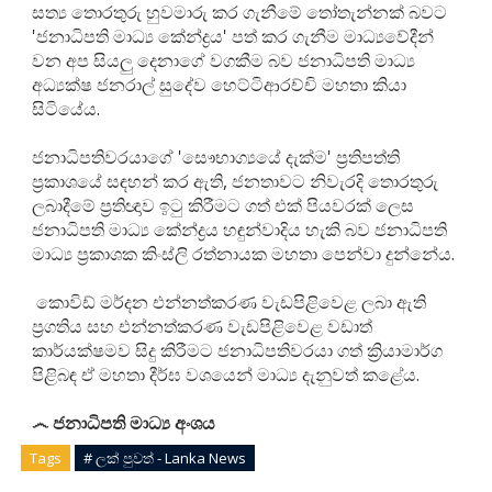
සත්‍ය තොරතුරු හුවමාරු කර ගැනීමේ තෝතැන්නක් බවට
'ජනාධිපති මාධ්‍ය කේන්ද්‍රය' පත් කර ගැනීම මාධ්‍යවේදීන්
වන අප සියලු දෙනාගේ වගකීම බව ජනාධිපති මාධ්‍ය
අධ්‍යක්ෂ ජනරාල් සුදේව හෙට්ටිආරච්චි මහතා කියා
සිටියේය.
ජනාධිපතිවරයාගේ 'සෞභාග්‍යයේ දැක්ම' ප්‍රතිපත්ති
ප්‍රකාශයේ සඳහන් කර ඇති, ජනතාවට නිවැරදි තොරතුරු
ලබාදීමේ ප්‍රතිඥාව ඉටු කිරීමට ගත් එක් පියවරක් ලෙස
ජනාධිපති මාධ්‍ය කේන්ද්‍රය හඳුන්වාදිය හැකි බව ජනාධිපති
මාධ්‍ය ප්‍රකාශක කිංස්ලි රත්නායක මහතා පෙන්වා දුන්නේය.
කොවිඩ් මර්දන එන්නත්කරණ වැඩපිළිවෙළ ලබා ඇති
ප්‍රගතිය සහ එන්නත්කරණ වැඩපිළිවෙළ වඩාත්
කාර්යක්ෂමව සිදු කිරීමට ජනාධිපතිවරයා ගත් ක්‍රියාමාර්ග
පිළිබඳ ඒ මහතා දීර්ඝ වශයෙන් මාධ්‍ය දැනුවත් කළේය.
෴ ජනාධිපති මාධ්‍ය අංශය
Tags
# ලක් පුවත් - Lanka News