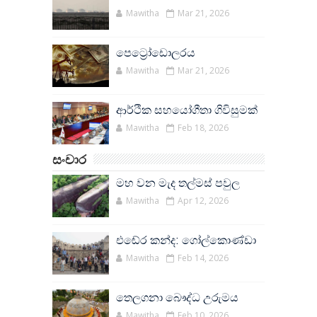
Mawitha
Mar 21, 2026
පෙට්‍රෝඩොලරය
Mawitha
Mar 21, 2026
ආර්ථික සහයෝගීතා ගිවිසුමක්
Mawitha
Feb 18, 2026
සංචාර
මහ වන මැද තල්මස් පවුල
Mawitha
Apr 12, 2026
එඬේර කන්ද: ගෝල්කොණ්ඩා
Mawitha
Feb 14, 2026
තෙලගනා බෞද්ධ උරුමය
Mawitha
Feb 10, 2026