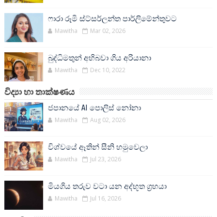
ෆාරා රූමි ස්ට්සර්ලන්ත පාර්ලිමේන්තුවට
Mawitha
Mar 02, 2026
බුද්ධිමතුන් අභිබවා ගිය අරියානා
Mawitha
Dec 10, 2022
විද්‍යා හා තාක්ෂණය
ජපානයේ AI පොලිස් නෝනා
Mawitha
Aug 02, 2026
විශ්වයේ ඈතින් සීනි හමුවෙලා
Mawitha
Jul 23, 2026
මියගිය තරුව වටා යන අද්භූත ග්‍රහයා
Mawitha
Jul 16, 2026