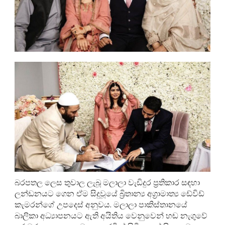
බරපතල ලෙස තුවාල ලැබූ මලාලා වැඩිදුර ප්‍රතිකාර සඳහා
ලන්ඩනයට ගෙන ඒම සිදුවූයේ බ්‍රිතාන්‍ය අග්‍රාමාත්‍ය ඩේවිඩ්
කැමරන්ගේ උපදෙස් අනුවය. මලාලා පාකිස්තානයේ
බාලිකා අධ්‍යාපනයට ඇති අයිතිය වෙනුවෙන් හඬ නැගුවේ