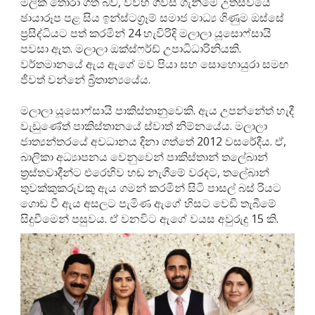
මලික් තෝරා ගත් බව, විවිහ ගිවිස ගැනීමේ උත්සවයේ
ඡායාරූප පළ සිය ඉන්ස්ටග්‍රෑම් සමාජ මාධ්‍ය ගිණුම ඔස්සේ
ප්‍රසිද්ධියට පත් කරමින් 24 හැවිරිදි මලාලා යූසොෆ්සායි
පවසා ඇත. මලාලා ඔක්ස්ෆර්ඩ් උපාධිධාරිනියකි.
වර්තමානයේ ඇය ඇගේ මව පියා සහ සොහොයුරා සමඟ
ජීවත් වන්නේ බ්‍රිතාන්‍යයේය.
මලාලා යූසොෆ්සායි පාකිස්තානුවෙකි. ඇය උපන්නේත් හැදී
වැඩුණේත් පාකිස්තානයේ ස්වාත් නිම්නයේය. මලාලා
ජාත්‍යන්තරයේ අවධානය දිනා ගත්තේ 2012 වසරේදීය. ඒ,
බාලිකා අධ්‍යාපනය වෙනුවෙන් පාකිස්තාන් තලේබාන්
ත්‍රස්තවාදීන්ට එරෙහිව හඬ නැගීමේ වරදට, තලේබාන්
තුවක්කුකරුවකු ඇය ගමන් කරමින් සිටි පාසල් බස් රියට
ගොඩ වී ඇය අසලට පැමිණ ඇගේ හිසට වෙඩි තැබීමේ
සිදුවීමෙන් පසුවය. ඒ වනවිට ඇගේ වයස අවුරුදු 15 කි.