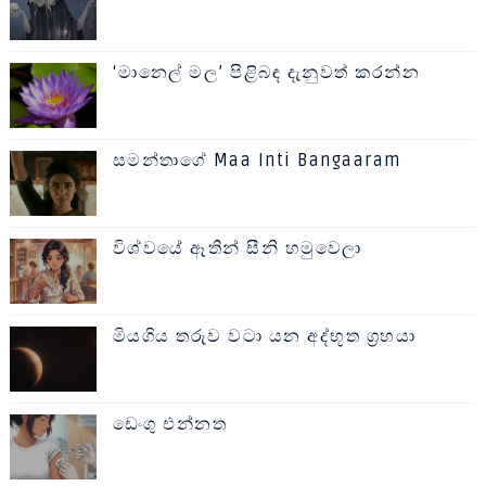
‘මානෙල් මල’ පිළිබඳ දැනුවත් කරන්න
සමන්තාගේ Maa Inti Bangaaram
විශ්වයේ ඈතින් සීනි හමුවෙලා
මියගිය තරුව වටා යන අද්භූත ග්‍රහයා
ඩෙංගු එන්නත