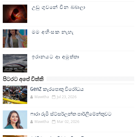
උඩු ගුවනේ චීන බබාලා
මම අහිංසක නැහැ
ඉරානයට ආ අමුත්තා
පිටරට අපේ විත්ති
GenZ කැරපොතු විරෝධය
Mawitha
Jul 23, 2026
ෆාරා රූමි ස්ට්සර්ලන්ත පාර්ලිමේන්තුවට
Mawitha
Mar 02, 2026