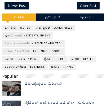
Newer Post
Older Post
#TAGS
ලක් පුවත්
ලෝ වටා
ලෝ වටා - WORLD
ලක් පුවත් - LANKA NEWS
ඇහැට කනට - ENTERTAINMENT
විද්‍යා හා තාක්ෂණය - SCIENCE AND TECH
පිටරට අපේ විත්ති - AROUND THE WORLD
සොබා - ENVIRONMENT
ක්‍රීඩා - SPORTS
සැපත - HEALTH
වෙළෙඳ ලෝකය - BUSINESS
සංචාර - TRAVEL
Popular
ස්පාඤ්ඤයට රැජිනක්
රුසියන් සාහිත්‍යයේ යකින්න: බාබායාගා