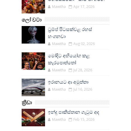
Mawitha
Apr 17, 2026
ලෝ වටා
ට්‍රම්ප් පිටසක්වළ රහස්
හංගනවා
Mawitha
Aug 02, 2026
මෝදිට අභියෝග කළ
කැරපොත්තෝ
Mawitha
Jul 28, 2026
ඉරානයට ආ අමුත්තා
Mawitha
Jul 16, 2026
ක්‍රීඩා
ඉන්දු පාකිස්තාන ගැටුම අද
Mawitha
Feb 15, 2026