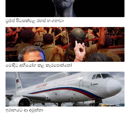
ට්‍රම්ප් පිටසක්වළ රහස් හංගනවා
මෝදිට අභියෝග කළ කැරපොත්තෝ
ඉරානයට ආ අමුත්තා