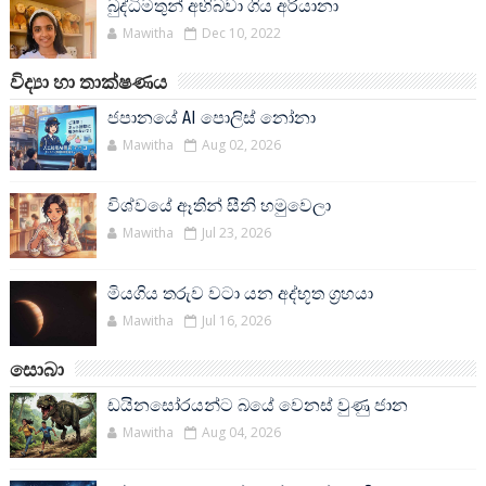
බුද්ධිමතුන් අභිබවා ගිය අරියානා
Mawitha
Dec 10, 2022
විද්‍යා හා තාක්ෂණය
ජපානයේ AI පොලිස් නෝනා
Mawitha
Aug 02, 2026
විශ්වයේ ඈතින් සීනි හමුවෙලා
Mawitha
Jul 23, 2026
මියගිය තරුව වටා යන අද්භූත ග්‍රහයා
Mawitha
Jul 16, 2026
සොබා
ඩයිනසෝරයන්ට බයේ වෙනස් වුණු ජාන
Mawitha
Aug 04, 2026