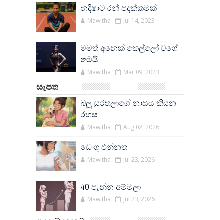
නදීෂාට රන් පදක්කමක්
Mawitha
Jul 14, 2023
මමත් අනෙක් කෙල්ලෝ වගේ
තමයි
Mawitha
Mar 09, 2023
සැපත
බලු සුරතලාගේ නාසය කියන
රහස
Mawitha
Aug 02, 2026
ඩෙංගු එන්නත
Mawitha
Jul 23, 2026
40 පැන්න අම්මලා
Mawitha
Jul 23, 2026