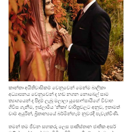
කාන්තා අයිතිවාසිකම් වෙනුවෙන් මෙන්ම බාලිකා
අධ්‍යාපනය වෙනුවෙන් ද හඬ නගන නොබෙල් සාම
ත්‍යාගයෙන් ද පිදුම් ලැබූ මලාලා යූසොෆ්සායිගේ විවාහ
ගිවිස ගැනීම, ඉස්ලාමීය 'නිකා' චාරිත්‍රවලට අනුව, ඉතාමත්
චාම් අයුරින්, බ්‍රිතාන්‍යයේ බර්මින්හැම් නුවරදී පැවැත්විණි.
තමන් තම ජීවන සහකරු ලෙස පාකිස්තාන ජාතික අසර්