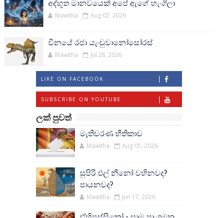
අද්භූත මානවයෙක් අපේ ඇගේ හැංගිලා
Mawitha
Aug 02, 2026
චීනයේ රජා යැංචුවානෝසෝරස්
Mawitha
Jul 28, 2026
LIKE ON FACEBOOK
SUBSCRIBE ON YOUTUBE
ලක් පුවත්
මැතිවරණ භීතිකාව
Mawitha
Aug 05, 2026
සුපිරි එල් නීනෝ වහිනවද?
පායනවද?
Mawitha
Jun 17, 2026
ඒහිපස්සිකෝ - සාම පා ගමන