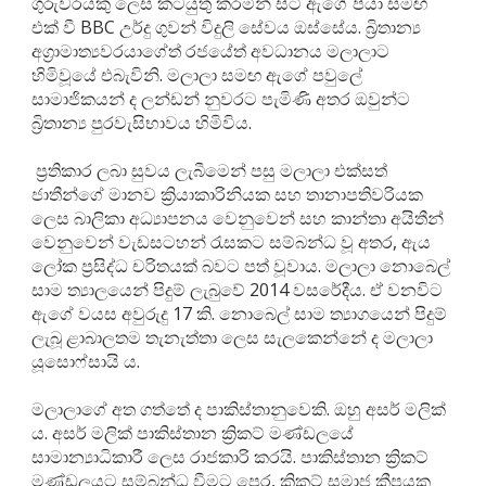
ගුරුවරයකු ලෙස කටයුතු කරමින් සිටි ඇගේ පියා සමඟ
එක් වී BBC උර්දු ගුවන් විදුලි සේවය ඔස්සේය. බ්‍රිතාන්‍ය
අග්‍රාමාත්‍යවරයාගේත් රජයේත් අවධානය මලාලාට
හිමිවූයේ එබැවිනි. මලාලා සමඟ ඇගේ පවුලේ
සාමාජිකයන් ද ලන්ඩන් නුවරට පැමිණි අතර ඔවුන්ට
බ්‍රිතාන්‍ය පුරවැසිභාවය හිමිවිය.
ප්‍රතිකාර ලබා සුවය ලැබීමෙන් පසු මලාලා එක්සත්
ජාතීන්ගේ මානව ක්‍රියාකාරිනියක සහ තානාපතිවරියක
ලෙස බාලිකා අධ්‍යාපනය වෙනුවෙන් සහ කාන්තා අයිතීන්
වෙනුවෙන් වැඩසටහන් රැසකට සම්බන්ධ වූ අතර, ඇය
ලෝක ප්‍රසිද්ධ චරිතයක් බවට පත් වූවාය. මලාලා නොබෙල්
සාම ත්‍යාලයෙන් පිදුම් ලැබුවේ 2014 වසරේදීය. ඒ වනවිට
ඇගේ වයස අවුරුදු 17 කි. නොබෙල් සාම ත්‍යාගයෙන් පිදුම්
ලැබූ ළාබාලතම තැනැත්තා ලෙස සැලකෙන්නේ ද මලාලා
යූසොෆ්සායි ය.
මලාලාගේ අත ගත්තේ ද පාකිස්තානුවෙකි. ඔහු අසර් මලික්
ය. අසර් මලික් පාකිස්තාන ක්‍රිකට් මණ්ඩලයේ
සාමාන්‍යාධිකාරී ලෙස රාජකාරි කරයි. පාකිස්තාන ක්‍රිකට්
මණ්ඩලයට සම්බන්ධ වීමට පෙර, ක්‍රිකට් සමාජ කීපයක