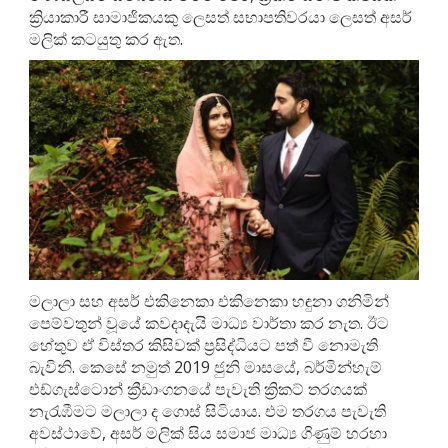
ක්‍රියාකාරී සාමාජිකයකු ලෙසත් සභාපතිවරයා ලෙසත් අසර්
මලික් කටයුතු කර ඇත.
මලාලා සහ අසර් එකිනෙකා එකිනෙකා හඳුනා ගනිමින්
පෙම්වතුන් වූයේ කවදාදැයි මාධ්‍ය වාර්තා කර නැත. ඊට
හේතුව ඒ විස්තර කිසිවක් ප්‍රසිද්ධියට පත් වී නොමැති
බැවිනි. කෙසේ නමුත් 2019 ජුනි මාසයේ, බර්මින්හැම්
එඩ්ගැස්ටොන් ක්‍රීඩාංගනයේ පැවැති ක්‍රිකට් තරගයක්
නැරැඹීමට මලාලා ද ගොස් සිටියාය. එම තරගය පැවැති
අවස්ථාවේ, අසර් මලික් සිය සමාජ මාධ්‍ය ගිණුම් හරහා