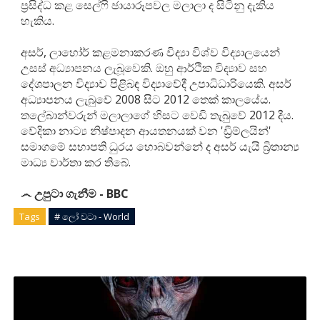
ප්‍රසිද්ධ කළ සෙල්ෆි ඡායාරූපවල මලාලා ද සිටිනු දැකිය
හැකිය.
අසර්, ලාහෝර් කළමනාකරණ විද්‍යා විශ්ව විද්‍යාලයෙන්
උසස් අධ්‍යාපනය ලැබූවෙකි. ඔහු ආර්ථික විද්‍යාව සහ
දේශපාලන විද්‍යාව පිළිබඳ විද්‍යාවේදී උපාධිධාරියෙකි. අසර්
අධ්‍යාපනය ලැබුවේ 2008 සිට 2012 තෙක් කාලයේය.
තලේබාන්වරුන් මලාලාගේ හිසට වෙඩි තැබුවේ 2012 දීය.
වේදිකා නාට්‍ය නිෂ්පාදන ආයතනයක් වන 'ඩ්‍රීම්ලයින්'
සමාගමේ සභාපති ධුරය හොබවන්නේ ද අසර් යැයි බ්‍රිතාන්‍ය
මාධ්‍ය වාර්තා කර තිබේ.
෴ උපුටා ගැනීම - BBC
Tags
# ලෝ වටා - World