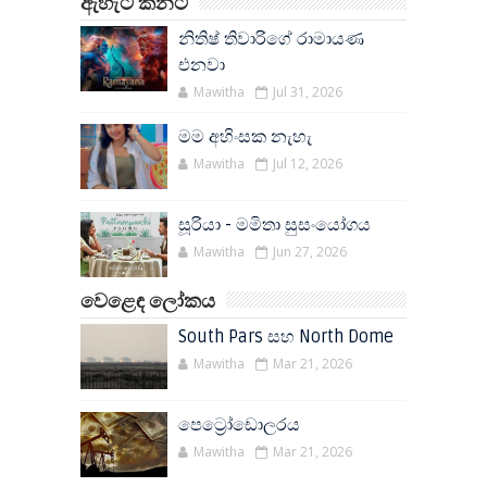
ඇහැට කනට
නිතිෂ් තිවාරිගේ රාමායණ
එනවා
Mawitha
Jul 31, 2026
මම අහිංසක නැහැ
Mawitha
Jul 12, 2026
සූරියා - මමිතා සුසංයෝගය
Mawitha
Jun 27, 2026
වෙළෙඳ ලෝකය
South Pars සහ North Dome
Mawitha
Mar 21, 2026
පෙට්‍රෝඩොලරය
Mawitha
Mar 21, 2026