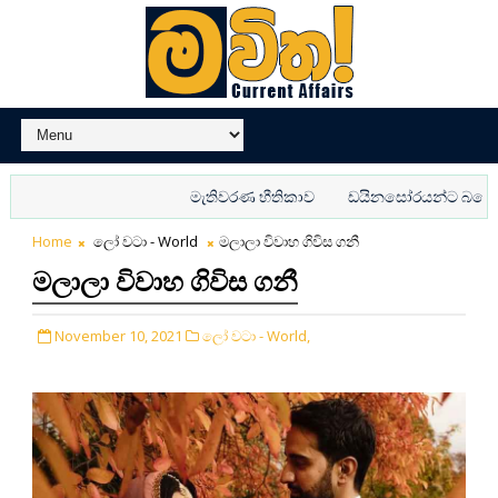
මැතිවරණ භීතිකාව
ඩයිනසෝරයන්ට බයේ වෙනස් 
Home
ලෝ වටා - World
මලාලා විවාහ ගිවිස ගනී
මලාලා විවාහ ගිවිස ගනී
November 10, 2021
ලෝ වටා - World,