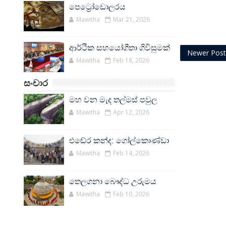
පෙට්‍රෝඩොලරය
Mawitha
Mar 21, 2026
ආර්ථික සහයෝගීතා ගිවිසුමක්
Newer Post
Mawitha
Feb 18, 2026
සංචාර
මහ වන මැද තල්මස් පවුල
Mawitha
Apr 12, 2026
එඬේර කන්ද: ගෝල්කොණ්ඩා
Mawitha
Feb 14, 2026
තෙලගනා බෞද්ධ උරුමය
Mawitha
Feb 10, 2026