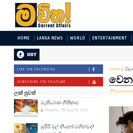
HOME
LANKA NEWS
WORLD
ENTERTAINMENT
Hot
Home
විද්
LIKE ON FACEBOOK
වෙනස
SUBSCRIBE ON YOUTUBE
November 
ලක් පුවත්
මැතිවරණ භීතිකාව
Mawitha
Aug 05, 2026
සුපිරි එල් නීනෝ වහිනවද?