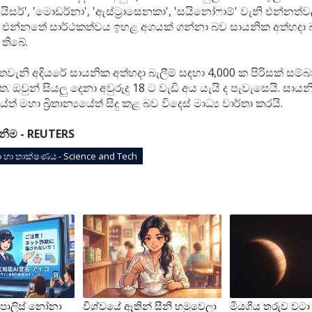
ෆයිසර්', 'මොඩර්නා', 'ඇස්ට්‍රාසෙනකා', 'සයිනෝෆාම්' වැනි එන්නත
' එන්නතේ සාර්ථකත්වය ඉහළ අගයක් ගන්නා බව සායනික අත්හදා බැ
 තිබේ.
ැනි අදියරේ සායනික අත්හදා බැලීම් සඳහා 4,000 ක පිරිසක් සම්
ඔවුන් සියලු දෙනා අවුරුදු 18 ට වැඩි අය යැයි ද පැවැසෙයි. සායන
ශයේත් මහා බ්‍රිතාන්‍යයේත් සිදු කළ බව විදෙස් මාධ්‍ය වාර්තා කරයි.
ැනීම - REUTERS
්‍යා හා තාක්ෂණය - Science and Tech
පොලිස් නෝනා
විශ්වයේ ඈතින් සීනි හමුවෙලා
මියගිය තරුව වටා