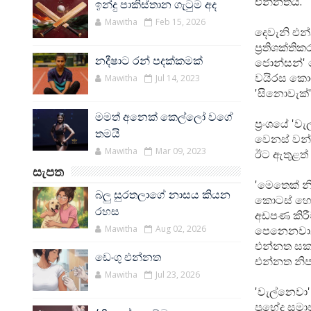
එන්නත්ය.
ඉන්දු පාකිස්තාන ගැටුම අද
Mawitha
Feb 15, 2026
දෙවැනි එන
ප්‍රතිශක්ත
නදීෂාට රන් පදක්කමක්
ජොන්සන්' ම
වයිරස කොටස
Mawitha
Jul 14, 2023
'සිනොවැක්
මමත් අනෙක් කෙල්ලෝ වගේ
ප්‍රංශයේ '
තමයි
වෙනස් වන්න
Mawitha
Mar 09, 2023
ඊට ඇතුළත්
සැපත
'මෙතෙක් නි
බලු සුරතලාගේ නාසය කියන
කොටස් හෝ 
රහස
අඩපණ කිරීම
Mawitha
Aug 02, 2026
පෙනෙනවා. ස
එන්නත සකස
ඩෙංගු එන්නත
එන්නත නිප
Mawitha
Jul 23, 2026
'වැල්නෙවා
ප්‍රභේද සම