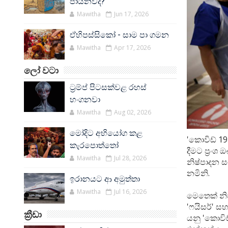
පායනවද?
Mawitha
Jun 17, 2026
ඒහිපස්සිකෝ - සාම පා ගමන
Mawitha
Apr 17, 2026
ලෝ වටා
ට්‍රම්ප් පිටසක්වළ රහස්
හංගනවා
Mawitha
Aug 02, 2026
මෝදිට අභියෝග කළ
'කොවිඩ් 19
කැරපොත්තෝ
දීමට ප්‍රං
Mawitha
Jul 28, 2026
නිෂ්පාදන 
නමිනි.
ඉරානයට ආ අමුත්තා
Mawitha
Jul 16, 2026
මෙතෙක් නිප
'ෆයිසර්' ස
ක්‍රීඩා
යනු 'කොවිඩ