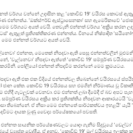
්නත් වර්ගය වන්නේ උදාසීන කළ 'කොවිඩ් 19' වයිරස කොටස් ඇතු
ිකරණ එන්නත්ය. 'ඔක්ස්ෆර්ඩ් ඇස්ට්‍රාසෙනකා' සහ ඇමෙරිකාවේ 'ජො
ෙම වර්ගයට අයත් වෙයි. තෙවැනි එන්නත් වර්ගය 'අක්‍රිය කරන ලද
්' ඇතුළත් ප්‍රතිශක්තිකරණ එන්නත්ය. චීනයේ නිෂ්පාදිත 'සයිනෝෆ
' මෙම එන්නත් වර්ගයට අයත් වෙයි.
වැල්නෙවා' එන්නත, මෙතෙක් නිපදවා ඇති සෙසු එන්නත්වලින් මුළුමන
ේ, 'වැල්නෙවා' නිපදවා ඇත්තේ 'කොවිඩ් 19' සම්පූර්ණ වයිරසයම අ
 කරමිනි. පෝලියෝ එන්නත් නිපදවීම කරන්නේ මෙම ක්‍රමයටය.
පදවා ඇති එක එක විදියේ එන්නත්වල තිබෙන්නේ වයිරසයේ ස්පයික්
ජාන කේත. කොවිඩ් 19 වයිරසය සහ එමගින් නිර්මාණය වූ විකෘති ප
 එහිදී ගැටලුවක් වෙනවා. එම එන්නත් ලබා දීමේදී ඒ බව අපට පැහැ
ම්පූර්ණ වයිරසය අක්‍රිය කර ප්‍රතිශක්තිය නිපදවන ආකාරයටයි 'ව
ා තිබෙන්නේ. ඒ නිසා මෙම එන්නතේ සාර්ථකත්වය ඉහළයි' යැයි 
දවීමට දායක වුණු වෛද්‍ය පර්යේෂකයෝ පවසති.
' එන්නත සායනික පර්යේෂණවලට යොදා ගැනීම සිදුවූයේ 'ඩෙල්ටා' ව
ාජයේ ව්‍යාප්ත වෙද්දීය. ඒ අනුව, 'කොවිඩ් 19' මුල් වයිරසය ඉලක්ක 