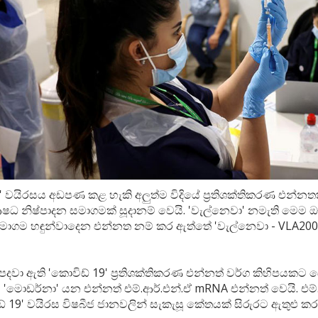
' වයිරසය අඩපණ කළ හැකි අලුත්ම විදියේ ප්‍රතිශක්තිකරණ එන්නතක
ශ ඖෂධ නිෂ්පාදන සමාගමක් සූදානම් වෙයි. 'වැල්නෙවා' නමැති මෙම
සමාගම හඳුන්වාදෙන එන්නත නම් කර ඇත්තේ 'වැල්නෙවා - VLA20
දවා ඇති 'කොවිඩ් 19' ප්‍රතිශක්තිකරණ එන්නත් වර්ග කිහිපයකට බ
හ 'මොඩර්නා' යන එන්නත් එම්.ආර්.එන්.ඒ mRNA එන්නත් වෙයි. එම්
් 19' වයිරස විෂබීජ ජානවලින් සැකැසූ කේතයක් සිරුරට ඇතුළු ක