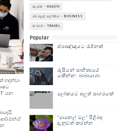
සැපත - HEALTH
වෙළෙඳ ලෝකය - BUSINESS
සංචාර - TRAVEL
Popular
ස්පාඤ්ඤයට රැජිනක්
රුසියන් සාහිත්‍යයේ
යකින්න: බාබායාගා
් හඳුන්වා
 ඖෂධ
01' යන
ලෝකයට අලුත් සාගරයක්
ෙදෙයි.
‘මානෙල් මල’ පිළිබඳ
.ආර්.එන්.ඒ
දැනුවත් කරන්න
රන