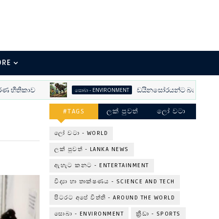
ORE
ීතිකාව
ඩයිනසෝරයන්ට බයේ වෙනස් වුණ
සොබා - ENVIRONMENT
#TAGS
ලක් පුවත්
ලෝ වටා
ලෝ වටා - WORLD
ලක් පුවත් - LANKA NEWS
ඇහැට කනට - ENTERTAINMENT
විද්‍යා හා තාක්ෂණය - SCIENCE AND TECH
පිටරට අපේ විත්ති - AROUND THE WORLD
සොබා - ENVIRONMENT
ක්‍රීඩා - SPORTS