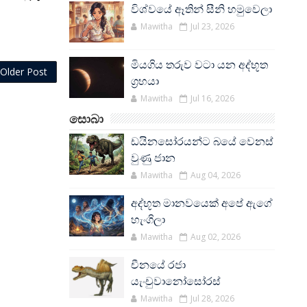
විශ්වයේ ඈතින් සීනි හමුවෙලා
Mawitha
Jul 23, 2026
මියගිය තරුව වටා යන අද්භූත
Older Post
ග්‍රහයා
Mawitha
Jul 16, 2026
සොබා
ඩයිනසෝරයන්ට බයේ වෙනස්
වුණු ජාන
Mawitha
Aug 04, 2026
අද්භූත මානවයෙක් අපේ ඇගේ
හැංගිලා
Mawitha
Aug 02, 2026
චීනයේ රජා
යැංචුවානෝසෝරස්
Mawitha
Jul 28, 2026