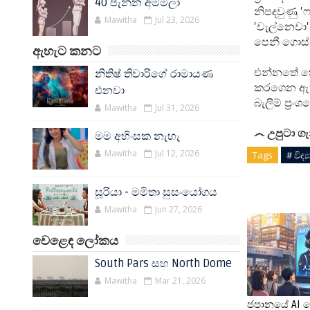
40 පැන්න අම්මලා
නිපදවුණු '
Mawitha
Jul 23, 2026
'වැල්නෙවා
පෙනී ගොස්
ඇහැට කනට
එන්නතේ තෙව
නිතිෂ් තිවාරිගේ රාමායණ
කරගෙන ඇත. 
එනවා
බැලීම් ප්‍රං
Mawitha
Jul 31, 2026
෴ උපුටා ග
මම අහිංසක නැහැ
Mawitha
Jul 12, 2026
Tags
# විද
සූරියා - මමිතා සුසංයෝගය
Mawitha
Jun 27, 2026
වෙළෙඳ ලෝකය
South Pars සහ North Dome
Mawitha
Mar 21, 2026
ජපානයේ AI 