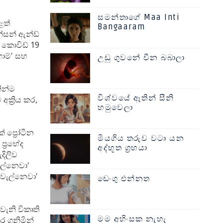
සමන්තාගේ Maa Inti
ළත්
Bangaaram
න්සන් ඇන්ඩ්
 කොවිඩ් 19
ාම්' සහ
උඩු ගුවනේ චීන බබාලා
ින්ම
විශ්වයේ ඈතින් සීනි
ක්‍රිය කර,
හමුවෙලා
 ප්‍රෝටීන
මියගිය තරුව වටා යන
්‍රභේද
අද්භූත ග්‍රහයා
දිලිව
ැල්නෙවා'
'වැල්නෙවා'
ඩෙංගු එන්නත
ැනි විකෘති
මම අහිංසක නැහැ
කර ගනිමින්