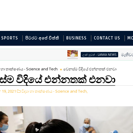
SPORTS
පිටරට අපේ විත්ති
BUSINESS
CONTACT US
M
මැතිවරණ භ
ලක් පුවත් - LANKA NEWS
‍යා හා තාක්ෂණය - Science and Tech
වෙනස්ම විදියේ එන්නතක් එනවා
්ම විදියේ එන්නතක් එනවා
19, 2021
විද්‍යා හා තාක්ෂණය - Science and Tech,