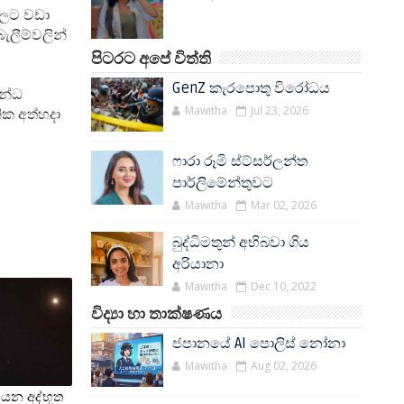
්වලට වඩා
ලීම්වලින්
පිටරට අපේ විත්ති
GenZ කැරපොතු විරෝධය
බන්ධ
Mawitha
Jul 23, 2026
ික අත්හදා
ෆාරා රූමි ස්ට්සර්ලන්ත
පාර්ලිමේන්තුවට
Mawitha
Mar 02, 2026
බුද්ධිමතුන් අභිබවා ගිය
අරියානා
Mawitha
Dec 10, 2022
විද්‍යා හා තාක්ෂණය
ජපානයේ AI පොලිස් නෝනා
Mawitha
Aug 02, 2026
 යන අද්භූත