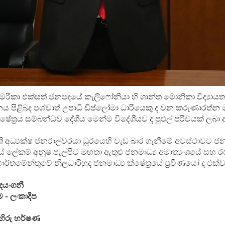
රිකා එක්සත් ජනපදයේ කැලිෆෝනියා හි ශාන්ත මොනිකා විද්‍යා
ය පිළිබද පශ්චාත් උපාධි ඩිප්ලෝමා ධාරියෙකු ද වන කරුණාරත්න
්ෂේත්‍රය සම්බන්ධව දේශීය මෙන්ම විදේශීයව ද පුළුල් පරිචයක් ලබා
්ති අධ්‍යක්ෂ ජනරාල්වරයා ධූරයෙහි වැඩ බාර ගැනීමේ අවස්ථාවට ජන
යේ ලේකම් අනූෂ පැල්පිට මහතා ඇතුළු ජනමාධ්‍ය අමාත්‍යංශයේ සහ 
දෙපාර්තමේන්තුවේ නිලධාරීහුද ජනමාධ්‍ය ක්ෂේත්‍රයේ ප්‍රවීණයෝ ද එක්
දයංගනී
 - ලංකාදීප
හිරු හර්ෂණ