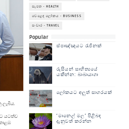
සැපත - HEALTH
වෙළෙඳ ලෝකය - BUSINESS
සංචාර - TRAVEL
Popular
ස්පාඤ්ඤයට රැජිනක්
රුසියන් සාහිත්‍යයේ
යකින්න: බාබායාගා
ලෝකයට අලුත් සාගරයක්
ු ලැබීය.
‘මානෙල් මල’ පිළිබඳ
යට යටත්ව
දැනුවත් කරන්න
 කොළඹ
ා