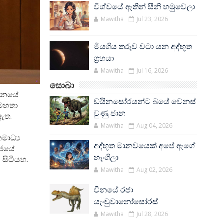
විශ්වයේ ඈතින් සීනි හමුවෙලා
Mawitha
Jul 23, 2026
මියගිය තරුව වටා යන අද්භූත
ග්‍රහයා
Mawitha
Jul 16, 2026
සොබා
යතනයේ
ඩයිනසෝරයන්ට බයේ වෙනස්
 මහතා
වුණු ජාන
 ඇත.
Mawitha
Aug 04, 2026
මාධ්‍ය
අද්භූත මානවයෙක් අපේ ඇගේ
රජයේ
හැංගිලා
ව සිටියහ.
Mawitha
Aug 02, 2026
චීනයේ රජා
යැංචුවානෝසෝරස්
Mawitha
Jul 28, 2026