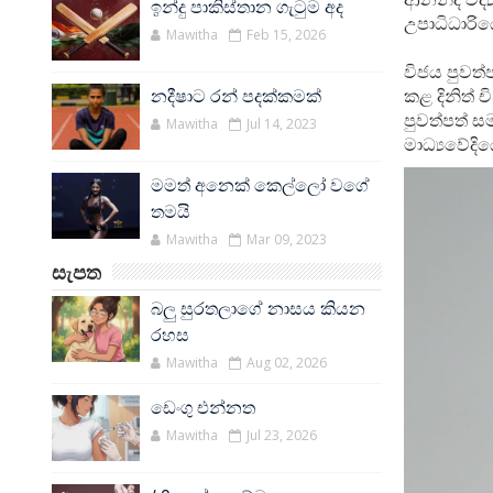
ඉන්දු පාකිස්තාන ගැටුම අද
උපාධිධාරිය
Mawitha
Feb 15, 2026
විජය පුවත්
කළ දිනිත් 
නදීෂාට රන් පදක්කමක්
පුවත්පත් ස
Mawitha
Jul 14, 2023
මාධ්‍යවේදි
මමත් අනෙක් කෙල්ලෝ වගේ
තමයි
Mawitha
Mar 09, 2023
සැපත
බලු සුරතලාගේ නාසය කියන
රහස
Mawitha
Aug 02, 2026
ඩෙංගු එන්නත
Mawitha
Jul 23, 2026