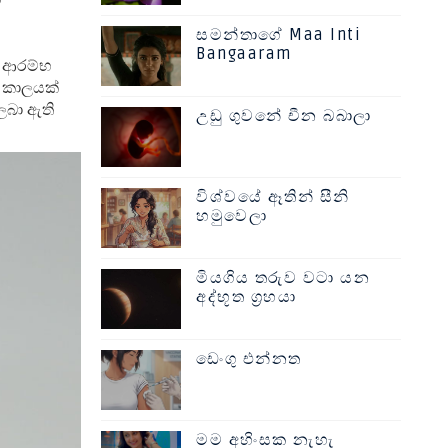
සමන්තාගේ Maa Inti
Bangaaram
ය ආරම්භ
ි කාලයක්
ලබා ඇති
උඩු ගුවනේ චීන බබාලා
විශ්වයේ ඈතින් සීනි
හමුවෙලා
මියගිය තරුව වටා යන
අද්භූත ග්‍රහයා
ඩෙංගු එන්නත
මම අහිංසක නැහැ