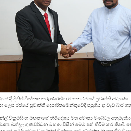
ධ්‍යවේදී දිනිත් චින්තක කරුණාරත්න මහතා රජයේ ප්‍රවෘත්ති අධ්‍යක්ෂ
 ලෙස රජයේ ප්‍රවෘත්ති දෙපාර්තමේන්තුවේදී පසුගිය දා වැඩ බාර ගන
නිල් වික්‍රමසිංහ මහතාගේ නිර්දේශය මත අමාත්‍ය මණ්ඩල අනුමැති
මාත්‍ය බන්දුල ගුණවර්ධන මහතා විසින් මෙම පත් කිරීම කර තිබෙි.
යාලයේ ආදි සිසුවකු වන දිනිත් චින්තක කරුණාරත්න මහතා ජීව විද්‍ය