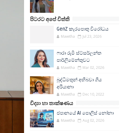
පිටරට අපේ විත්ති
GenZ කැරපොතු විරෝධය
Mawitha
Jul 23, 2026
ෆාරා රූමි ස්ට්සර්ලන්ත
පාර්ලිමේන්තුවට
Mawitha
Mar 02, 2026
බුද්ධිමතුන් අභිබවා ගිය
අරියානා
Mawitha
Dec 10, 2022
විද්‍යා හා තාක්ෂණය
ජපානයේ AI පොලිස් නෝනා
Mawitha
Aug 02, 2026