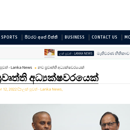
SPORTS
පිටරට අපේ විත්ති
BUSINESS
CONTACT US
M
මැතිවරණ භීතිකාව
ලක් පුවත් - LANKA NEWS
පුවත් - Lanka News
නව ප්‍රවෘත්ති අධ්‍යක්ෂවරයෙක්
‍රවෘත්ති අධ්‍යක්ෂවරයෙක්
 12, 2022
ලක් පුවත් - Lanka News,