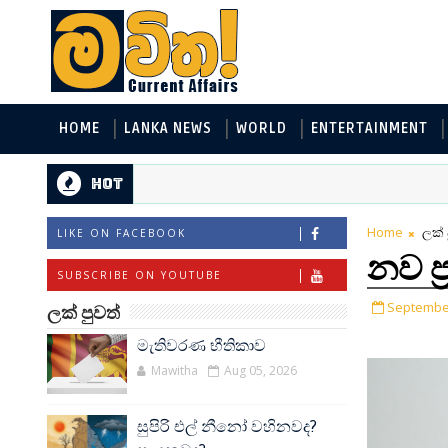
HOME
LANKA NEWS
WORLD
ENTERTAINMENT
Hot
Home
ලක් 
LIKE ON FACEBOOK
නව ප්
SUBSCRIBE ON YOUTUBE
September
ලක් පුවත්
මැතිවරණ භීතිකාව
Mawitha
Aug 05, 2026
සුපිරි එල් නීනෝ වහිනවද?