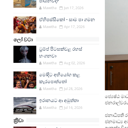
පායනවද?
Mawitha
Jun 17, 2026
ඒහිපස්සිකෝ - සාම පා ගමන
Mawitha
Apr 17, 2026
ලෝ වටා
ට්‍රම්ප් පිටසක්වළ රහස්
හංගනවා
Mawitha
Aug 02, 2026
මෝදිට අභියෝග කළ
කැරපොත්තෝ
Mawitha
Jul 28, 2026
ජ්‍යෙෂ්ඨ මා
ඉරානයට ආ අමුත්තා
ජනරාල්වරයා
Mawitha
Jul 16, 2026
ජනාධිපති ර
ක්‍රීඩා
ජනමාධ්‍ය අ
ආනන්ද විද්‍