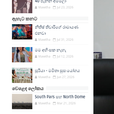
40 පැන්න අම්මලා
Mawitha
Jul 23, 2026
ඇහැට කනට
නිතිෂ් තිවාරිගේ රාමායණ
එනවා
Mawitha
Jul 31, 2026
මම අහිංසක නැහැ
Mawitha
Jul 12, 2026
සූරියා - මමිතා සුසංයෝගය
Mawitha
Jun 27, 2026
වෙළෙඳ ලෝකය
South Pars සහ North Dome
Mawitha
Mar 21, 2026