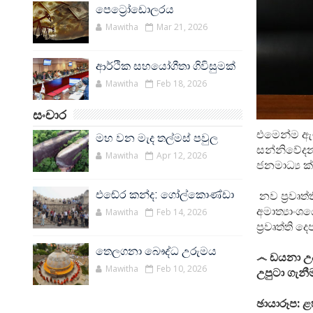
පෙට්‍රෝඩොලරය
Mawitha
Mar 21, 2026
ආර්ථික සහයෝගීතා ගිවිසුමක්
Mawitha
Feb 18, 2026
සංචාර
එමෙන්ම ඇම
මහ වන මැද තල්මස් පවුල
සන්නිවේදන
Mawitha
Apr 12, 2026
ජනමාධ්‍ය ක
එඬේර කන්ද: ගෝල්කොණ්ඩා
නව ප්‍රවෘත
අමාත්‍යාංශ
Mawitha
Feb 14, 2026
ප්‍රවෘත්ති 
තෙලගනා බෞද්ධ උරුමය
෴ ඩයනා උ
Mawitha
Feb 10, 2026
උපුටා ගැනීම
ඡායාරූප: ළ