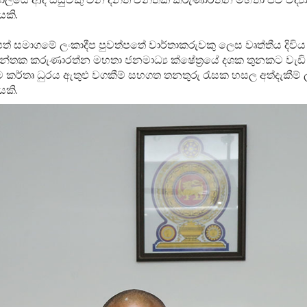
ෙකි.
පත් සමාගමේ ලංකාදීප පුවත්පතේ වාර්තාකරුවකු ලෙස වෘත්තීය දිවි
චින්තක කරුණාරත්න මහතා ජනමාධ්‍ය ක්ෂේත්‍රයේ දශක තුනකට වැඩ
ම කර්තෘ ධුරය ඇතුළු වගකීම් සහගත තනතුරු රැසක හසල අත්දැකීම් 
යෙකි.