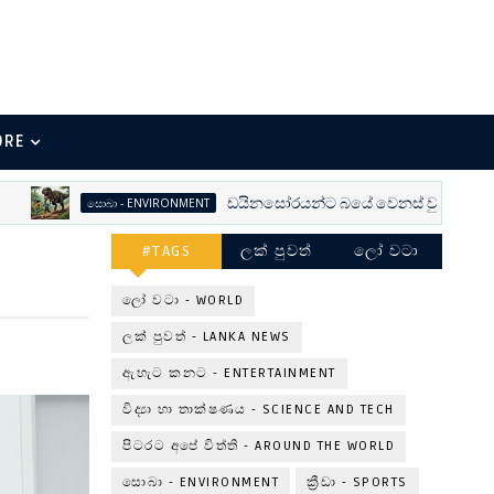
ORE
ඩයිනසෝරයන්ට බයේ වෙනස් වුණු ජාන
සොබා - ENVIRONMENT
#TAGS
ලක් පුවත්
ලෝ වටා
ලෝ වටා - WORLD
ලක් පුවත් - LANKA NEWS
ඇහැට කනට - ENTERTAINMENT
විද්‍යා හා තාක්ෂණය - SCIENCE AND TECH
පිටරට අපේ විත්ති - AROUND THE WORLD
සොබා - ENVIRONMENT
ක්‍රීඩා - SPORTS