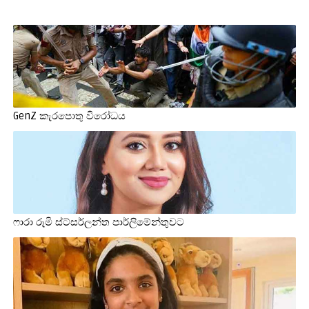
GenZ කැරපොතු විරෝධය
ෆාරා රූමි ස්ට්සර්ලන්ත පාර්ලිමේන්තුවට