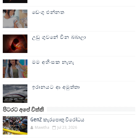
ඩෙංගු එන්නත
උඩු ගුවනේ චීන බබාලා
මම අහිංසක නැහැ
ඉරානයට ආ අමුත්තා
පිටරට අපේ විත්ති
GenZ කැරපොතු විරෝධය
Mawitha
Jul 23, 2026