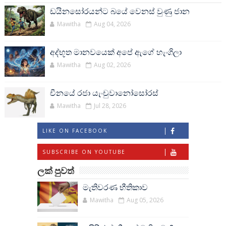
ඩයිනසෝරයන්ට බයේ වෙනස් වුණු ජාන
Mawitha
Aug 04, 2026
අද්භූත මානවයෙක් අපේ ඇගේ හැංගිලා
Mawitha
Aug 02, 2026
චීනයේ රජා යැංචුවානෝසෝරස්
Mawitha
Jul 28, 2026
LIKE ON FACEBOOK
SUBSCRIBE ON YOUTUBE
ලක් පුවත්
මැතිවරණ භීතිකාව
Mawitha
Aug 05, 2026