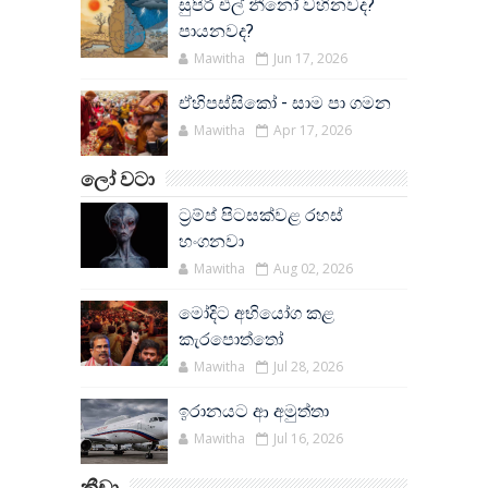
සුපිරි එල් නීනෝ වහිනවද?
පායනවද?
Mawitha
Jun 17, 2026
ඒහිපස්සිකෝ - සාම පා ගමන
Mawitha
Apr 17, 2026
ලෝ වටා
ට්‍රම්ප් පිටසක්වළ රහස්
හංගනවා
Mawitha
Aug 02, 2026
මෝදිට අභියෝග කළ
කැරපොත්තෝ
Mawitha
Jul 28, 2026
ඉරානයට ආ අමුත්තා
Mawitha
Jul 16, 2026
ක්‍රීඩා