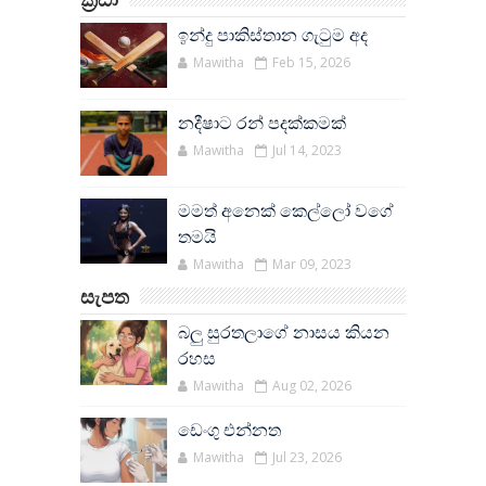
ඉන්දු පාකිස්තාන ගැටුම අද
Mawitha
Feb 15, 2026
නදීෂාට රන් පදක්කමක්
Mawitha
Jul 14, 2023
මමත් අනෙක් කෙල්ලෝ වගේ
තමයි
Mawitha
Mar 09, 2023
සැපත
බලු සුරතලාගේ නාසය කියන
රහස
Mawitha
Aug 02, 2026
ඩෙංගු එන්නත
Mawitha
Jul 23, 2026