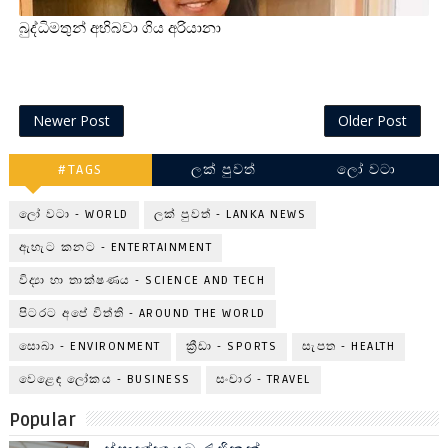
බුද්ධිමතුන් අභිබවා ගිය අරියානා
Newer Post
Older Post
#TAGS
ලක් පුවත්
ලෝ වටා
ලෝ වටා - WORLD
ලක් පුවත් - LANKA NEWS
ඇහැට කනට - ENTERTAINMENT
විද්‍යා හා තාක්ෂණය - SCIENCE AND TECH
පිටරට අපේ විත්ති - AROUND THE WORLD
සොබා - ENVIRONMENT
ක්‍රීඩා - SPORTS
සැපත - HEALTH
වෙළෙඳ ලෝකය - BUSINESS
සංචාර - TRAVEL
Popular