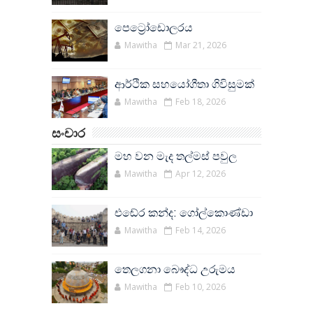
පෙට්‍රෝඩොලරය
Mawitha
Mar 21, 2026
ආර්ථික සහයෝගීතා ගිවිසුමක්
Mawitha
Feb 18, 2026
සංචාර
මහ වන මැද තල්මස් පවුල
Mawitha
Apr 12, 2026
එඬේර කන්ද: ගෝල්කොණ්ඩා
Mawitha
Feb 14, 2026
තෙලගනා බෞද්ධ උරුමය
Mawitha
Feb 10, 2026