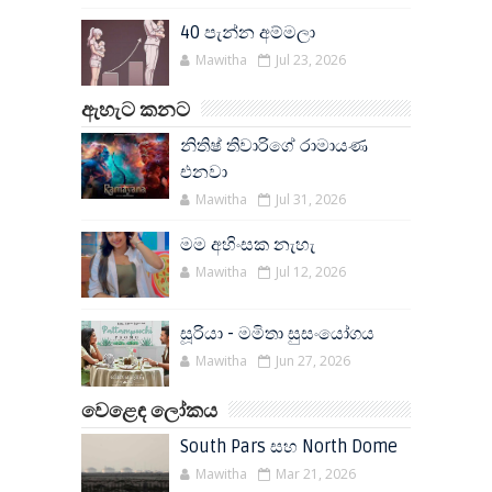
40 පැන්න අම්මලා
Mawitha
Jul 23, 2026
ඇහැට කනට
නිතිෂ් තිවාරිගේ රාමායණ
එනවා
Mawitha
Jul 31, 2026
මම අහිංසක නැහැ
Mawitha
Jul 12, 2026
සූරියා - මමිතා සුසංයෝගය
Mawitha
Jun 27, 2026
වෙළෙඳ ලෝකය
South Pars සහ North Dome
Mawitha
Mar 21, 2026