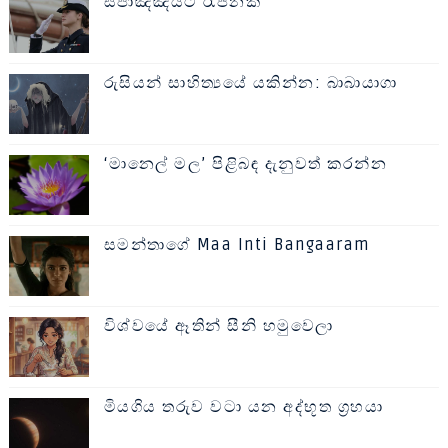
ස්පාඤ්ඤයට රැජිනක්
රුසියන් සාහිත්‍යයේ යකින්න: බාබායාගා
‘මානෙල් මල’ පිළිබඳ දැනුවත් කරන්න
සමන්තාගේ Maa Inti Bangaaram
විශ්වයේ ඈතින් සීනි හමුවෙලා
මියගිය තරුව වටා යන අද්භූත ග්‍රහයා