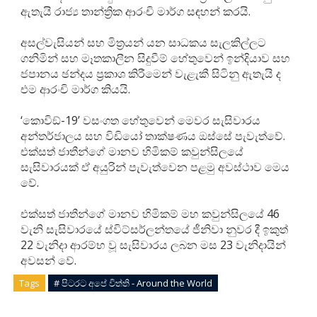
ඇතැයි රාජ්‍ය තාන්ත්‍රික ආරංචි මාර්ග සඳහන් කරයි.
අසල්වැසියන් සහ මිත්‍රයන් යන සාධකය සැලකිල්ලට
ගනිමින් සහ මෑතකාලීන සිදුවීම් හේතුවෙන් ඉන්දියාව සහ
ජපානය ඡන්දය ප්‍රකාශ කිරීමෙන් වැළැකී සිටිනු ඇතැයි ද
එම ආරංචි මාර්ග කියයි.
‘කොවිඞ්-19’ වසංගත හේතුවෙන් මෙවර සැසිවාරය
අන්තර්ජාලය සහ විඩියෝ තාක්ෂණය ඔස්සේ පැවැත්වේ.
එක්සත් ජාතීන්ගේ මානව හිමිකම් කවුන්සිලයේ
සැසිවාරයක් ඒ අයුරින් පැවැත්වෙන පළමු අවස්ථාව මෙය
වේ.
එක්සත් ජාතීන්ගේ මානව හිමිකම් මහ කවුන්සිලයේ 46
වැනි සැසිවාරයේ ස්විට්සර්ලන්තයේ ජීනිවා නුවර දී ඉකුත්
22 වැනිදා ආරම්භ වූ සැසිවාරය ලබන මස 23 වැනිදායින්
අවසන් වේ.
Tags
# පිටරට අපේ විත්ති - Around the World