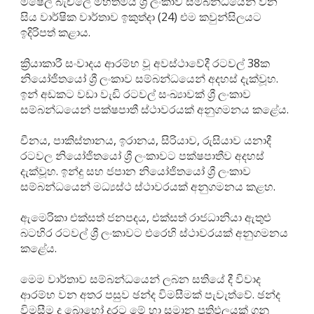
මිෂෙල් බැචලේ මහත්මිය ශ්‍රී ලංකාව සම්බන්ධයෙන් වන
සිය වාර්ෂික වාර්තාව ඉකුත්දා (24) එම කවුන්සිලයට
ඉදිරිපත් කළාය.
ක්‍රියාකාරී සංවාදය ආරම්භ වූ අවස්ථාවේදී රටවල් 38ක
නියෝජිතයෝ ශ්‍රී ලංකාව සම්බන්ධයෙන් අදහස් දැක්වූහ.
ඉන් අඩකට වඩා වැඩි රටවල් සංඛ්‍යාවක් ශ්‍රී ලංකාව
සම්බන්ධයෙන් පක්ෂපාතී ස්ථාවරයක් අනුගමනය කළේය.
චීනය, පාකිස්තානය, ඉරානය, සිරියාව, රුසියාව යනාදී
රටවල නියෝජිතයෝ ශ්‍රී ලංකාවට පක්ෂපාතීව අදහස්
දැක්වූහ. ඉන්දු සහ ජපාන නියෝජිතයෝ ශ්‍රී ලංකාව
සම්බන්ධයෙන් මධ්‍යස්ථ ස්ථාවරයක් අනුගමනය කළහ.
ඇමෙරිකා එක්සත් ජනපදය, එක්සත් රාජධානියා ඇතුළු
බටහිර රටවල් ශ්‍රී ලංකාවට එරෙහි ස්ථාවරයක් අනුගමනය
කළේය.
මෙම වාර්තාව සම්බන්ධයෙන් ලබන සතියේ දී විවාද
ආරම්භ වන අතර පසුව ඡන්ද විමසීමක් පැවැත්වේ. ඡන්ද
විමසීම ද බොහෝ දුරට මේ හා සමාන ප්‍රතිඵලයක් ගනු