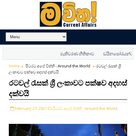
මැතිවරණ භීතිකාව
ඩයිනසෝරයන්ට බයේ ව
Home
පිටරට අපේ විත්ති - Around the World
රටවල් රැසක් ශ්‍රී
ලංකාවට පක්ෂව අදහස් දක්වයි
රටවල් රැසක් ශ්‍රී ලංකාවට පක්ෂව අදහස්
දක්වයි
February 27, 2021
පිටරට අපේ විත්ති - Around the World,