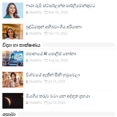
ෆාරා රූමි ස්ට්සර්ලන්ත පාර්ලිමේන්තුවට
Mawitha
Mar 02, 2026
බුද්ධිමතුන් අභිබවා ගිය අරියානා
Mawitha
Dec 10, 2022
විද්‍යා හා තාක්ෂණය
ජපානයේ AI පොලිස් නෝනා
Mawitha
Aug 02, 2026
විශ්වයේ ඈතින් සීනි හමුවෙලා
Mawitha
Jul 23, 2026
මියගිය තරුව වටා යන අද්භූත ග්‍රහයා
Mawitha
Jul 16, 2026
සොබා