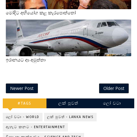
මෝදිට අභියෝග කළ කැරපොත්තෝ
ඉරානයට ආ අමුත්තා
Newer Post
Older Post
#TAGS
ලක් පුවත්
ලෝ වටා
ලෝ වටා - WORLD
ලක් පුවත් - LANKA NEWS
ඇහැට කනට - ENTERTAINMENT