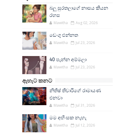
බලු සුරතලාගේ නාසය කියන
රහස
Mawitha
Aug 02, 2026
ඩෙංගු එන්නත
Mawitha
Jul 23, 2026
40 පැන්න අම්මලා
Mawitha
Jul 23, 2026
ඇහැට කනට
නිතිෂ් තිවාරිගේ රාමායණ
එනවා
Mawitha
Jul 31, 2026
මම අහිංසක නැහැ
Mawitha
Jul 12, 2026