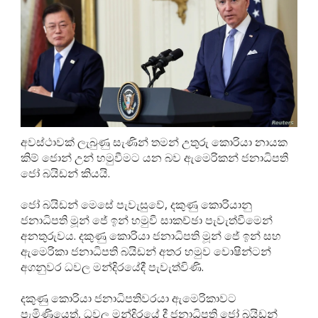
අවස්ථාවක් ලැබුණු සැණින් තමන් උතුරු කොරියා නායක
කිම් ජොන් උන් හමුවීමට යන බව ඇමෙරිකන් ජනාධිපති
ජෝ බයිඩන් කියයි.
ජෝ බයිඩන් මෙසේ පැවැසුවේ, දකුණු කොරියානු
ජනාධිපති මූන් ජේ ඉන් හමුවී සාකච්ඡා පැවැත්වීමෙන්
අනතුරුවය. දකුණු කොරියා ජනාධිපති මූන් ජේ ඉන් සහ
ඇමෙරිකා ජනාධිපති බයිඩන් අතර හමුව වොෂින්ටන්
අගනුවර ධවල මන්දිරයේදී පැවැත්විණි.
දකුණු කොරියා ජනාධිපතිවරයා ඇමෙරිකාවට
පැමිණියෙත්,‍ ධවල මන්දිරයේ දී ජනාධිපති ජෝ බයිඩන්