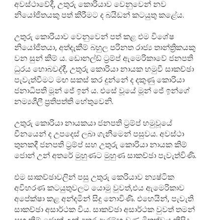
අවස්ථාවේදී, උතුරු කොරියාව වෙනුවෙන් නව
නියෝජිතයකු පත් කිරීමට ද බයිඩන් කටයුතු කළේය.
උතුරු කොරියාව වෙනුවෙන් පත් කළ එම විශේෂ
නියෝජිතයා, අත්දැකීම් බහුල පරිනත රාජ්‍ය තාන්ත්‍රිකයකු
වන සුන් කිම් ය. ඩොනල්ඩ් ට්‍රම්ප් ඇමෙරිකාවේ ජනපති
ධුරය හොබවද්දී, උතුරු කොරියා නායක හමුවී සාකච්ඡා
පැවැත්වීමට මඟ සකස් කර දුන්නේ ද දකුණු කොරියා
ජනාධිපති මූන් ජේ ඉන් ය. එසේ වූයේ මූන් ජේ ඉන්ගේ
නම්‍යශීලී ප්‍රතිපත්ති හේතුවෙනි.
උතුරු කොරියා නායකයා ජනපති ට්‍රම්ප් හමුවූයේ
චීනයෙන් ද උපදෙස් ලබා ගැනීමෙන් පසුවය. අවස්ථා
තුනකදී ජනපති ට්‍රම්ප් සහ උතුරු කොරියා නායක කිම්
ජොන් උන් අතරේ මුහුණට මුහුණ සාකච්ඡා පැවැත්විණි.
එම සාකච්ඡාවලින් පසු උතුරු කෙරියාව න්‍යෂ්ටික
අවිහරණ කටයුතුවලට යොමු වුවත්,එය ඇමෙරිකාව
අපේක්ෂා කළ අන්දමින් සිදු නොවිණි. එහෙයින්, පැවැති
සාකච්ඡා අසාර්ථක විය. සාකච්ඡා අසාර්ථක වුවත් තමන්