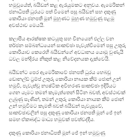
හමුවූයේත්, බයිඩන් කළ ඇරැයුමකට අනුවය. ඇමෙරිකන්
ජනාධිපති ධුරයට පත් වීමෙන් පසු බයිඩන් සහ දකුණු
කොරියා ජනපති මූන් මුහුණට මුහුණ හමුවුණු පළමු
අවස්ථාව මෙයයි.
කලාපීය ආරක්ෂක කටයුතු සහ චීනයෙන් එල්ල වන
තර්ජන සම්බන්ධයෙන් සාකච්ඡා පැවැත්වීමෙන් පසු උතුරු
කොරියාව කෙරෙහි බයිඩන්ගේ අවධානය යොමු වුණැයි
ධවල මන්දිරය නිකුත් කළ නිවේදනයක දැක්වෙයි.
බයිඩන්ට පෙර ඇමෙරිකාවේ ජනපති ධුරය හෙබවූ
ඩොනල්ඩ් ට්‍රම්ප් උතුරු කොරියා නායක කිම් ජොන් උන්
හමුවී, පැවැත්වූ න්‍යෂ්ටික අවිහරණ සාකච්ඡා ඉදිරියට
ගෙන යෑමට තමන් කැමැත්තෙන් සිටින බවත්, අවස්ථාවක්
ලැබුණු සැණින්, තමන් උතුරු කොරියා නායක කිම් ජොන්
උන් හමුවීමට කැමති බවත් බයිඩන් පැවැසුවේ,
සාකච්ඡාවලින් පසු දකුණු කොරියා ජනපති මූන් ජේ ඉන්
සමඟ ඒකාබද්ධ මාධ්‍ය හමුවක් පවත්වද්දීය.
දකුණු කොරියා ජනාධිපති මූන් ජේ ඉන් හමුවුණු