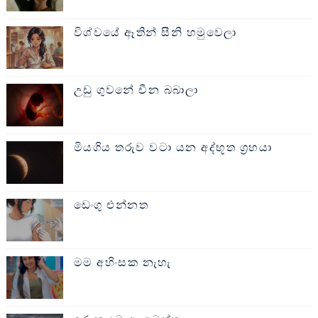
විශ්වයේ ඈතින් සීනි හමුවෙලා
උඩු ගුවනේ චීන බබාලා
මියගිය තරුව වටා යන අද්භූත ග්‍රහයා
ඩෙංගු එන්නත
මම අහිංසක නැහැ