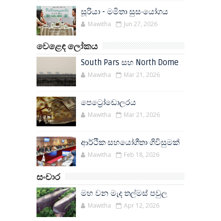
සූරියා - මමිතා සුසංයෝගය
Mawitha
Jun 27, 2026
වෙළෙඳ ලෝකය
South Pars සහ North Dome
Mawitha
Mar 21, 2026
පෙට්‍රෝඩොලරය
Mawitha
Mar 21, 2026
ආර්ථික සහයෝගීතා ගිවිසුමක්
Mawitha
Feb 18, 2026
සංචාර
මහ වන මැද තල්මස් පවුල
Mawitha
Apr 12, 2026