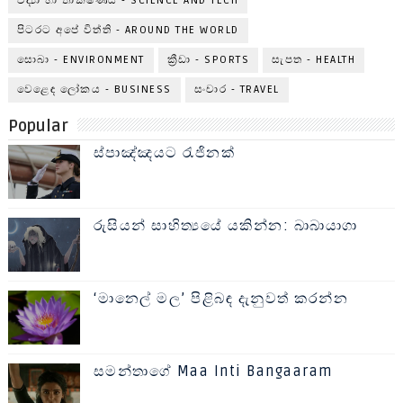
විද්‍යා හා තාක්ෂණය - SCIENCE AND TECH
පිටරට අපේ විත්ති - AROUND THE WORLD
සොබා - ENVIRONMENT
ක්‍රීඩා - SPORTS
සැපත - HEALTH
වෙළෙඳ ලෝකය - BUSINESS
සංචාර - TRAVEL
Popular
ස්පාඤ්ඤයට රැජිනක්
රුසියන් සාහිත්‍යයේ යකින්න: බාබායාගා
‘මානෙල් මල’ පිළිබඳ දැනුවත් කරන්න
සමන්තාගේ Maa Inti Bangaaram