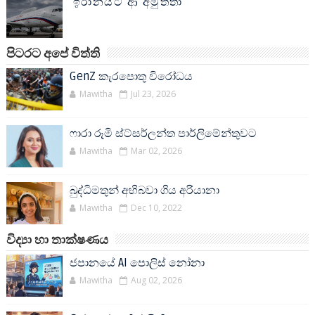
ඉරානයට ආ අමුත්තා
පිටරට අපේ විත්ති
GenZ කැරපොතු විරෝධය
Mawitha
Jul 23, 2026
ෆාරා රූමි ස්ට්සර්ලන්ත පාර්ලිමේන්තුවට
Mawitha
Mar 02, 2026
බුද්ධිමතුන් අභිබවා ගිය අරියානා
Mawitha
Dec 10, 2022
විද්‍යා හා තාක්ෂණය
ජපානයේ AI පොලිස් නෝනා
Mawitha
Aug 02, 2026