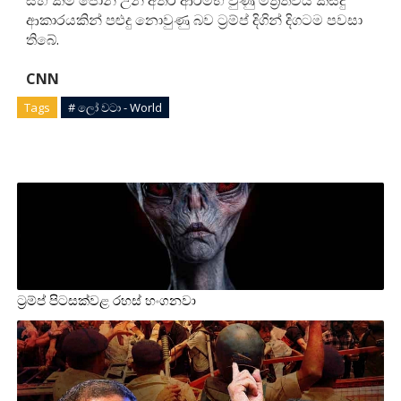
සහ කිම් ජොන් උන් අතර ආරම්භ වුණු මිත්‍රත්වය කිසිදු
ආකාරයකින් පළුදු නොවුණු බව ට්‍රම්ප් දිගින් දිගටම පවසා
තිබේ.
CNN
Tags
# ලෝ වටා - World
ට්‍රම්ප් පිටසක්වළ රහස් හංගනවා