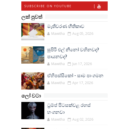
SUBSCRIBE ON YOUTUBE
ලක් පුවත්
මැතිවරණ භීතිකාව
Mawitha
Aug 05, 2026
සුපිරි එල් නීනෝ වහිනවද?
පායනවද?
Mawitha
Jun 17, 2026
ඒහිපස්සිකෝ - සාම පා ගමන
Mawitha
Apr 17, 2026
ලෝ වටා
ට්‍රම්ප් පිටසක්වළ රහස්
හංගනවා
Mawitha
Aug 02, 2026