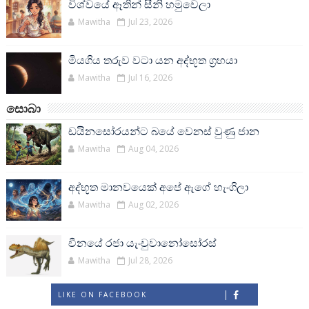
විශ්වයේ ඈතින් සීනි හමුවෙලා
Mawitha
Jul 23, 2026
මියගිය තරුව වටා යන අද්භූත ග්‍රහයා
Mawitha
Jul 16, 2026
සොබා
ඩයිනසෝරයන්ට බයේ වෙනස් වුණු ජාන
Mawitha
Aug 04, 2026
අද්භූත මානවයෙක් අපේ ඇගේ හැංගිලා
Mawitha
Aug 02, 2026
චීනයේ රජා යැංචුවානෝසෝරස්
Mawitha
Jul 28, 2026
LIKE ON FACEBOOK