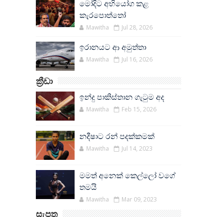
මෝදිට අභියෝග කළ
කැරපොත්තෝ
Mawitha
Jul 28, 2026
ඉරානයට ආ අමුත්තා
Mawitha
Jul 16, 2026
ක්‍රීඩා
ඉන්දු පාකිස්තාන ගැටුම අද
Mawitha
Feb 15, 2026
නදීෂාට රන් පදක්කමක්
Mawitha
Jul 14, 2023
මමත් අනෙක් කෙල්ලෝ වගේ
තමයි
Mawitha
Mar 09, 2023
සැපත