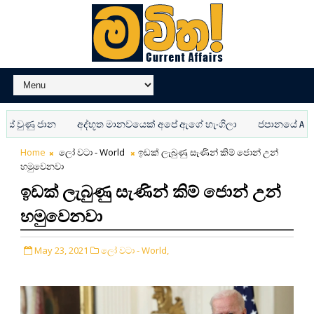
ුණු ජාන
අද්භූත මානවයෙක් අපේ ඇගේ හැංගිලා
ජපානයේ AI පොලි
Home
ලෝ වටා - World
ඉඩක් ලැබුණු සැණින් කිම් ජොන් උන්
හමුවෙනවා
ඉඩක් ලැබුණු සැණින් කිම් ජොන් උන්
හමුවෙනවා
May 23, 2021
ලෝ වටා - World,