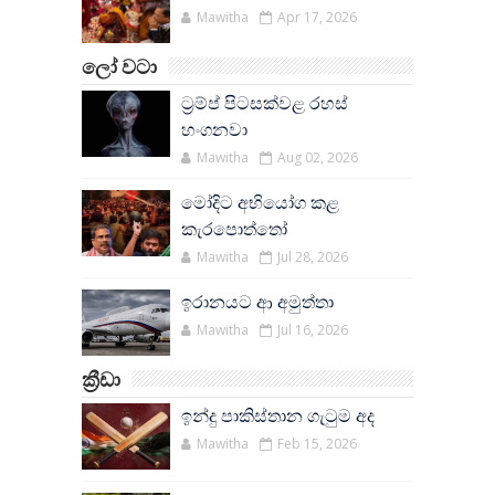
Mawitha
Apr 17, 2026
ලෝ වටා
ට්‍රම්ප් පිටසක්වළ රහස්
හංගනවා
Mawitha
Aug 02, 2026
මෝදිට අභියෝග කළ
කැරපොත්තෝ
Mawitha
Jul 28, 2026
ඉරානයට ආ අමුත්තා
Mawitha
Jul 16, 2026
ක්‍රීඩා
ඉන්දු පාකිස්තාන ගැටුම අද
Mawitha
Feb 15, 2026