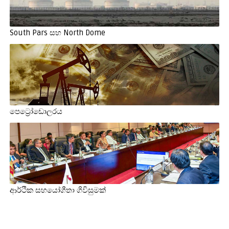
South Pars සහ North Dome
පෙට්‍රෝඩොලරය
ආර්ථික සහයෝගීතා ගිවිසුමක්