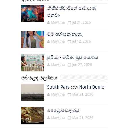
නිතිෂ් තිවාරිගේ රාමායණ
එනවා
Mawitha
Jul 31, 2026
මම අහිංසක නැහැ
Mawitha
Jul 12, 2026
සූරියා - මමිතා සුසංයෝගය
Mawitha
Jun 27, 2026
වෙළෙඳ ලෝකය
South Pars සහ North Dome
Mawitha
Mar 21, 2026
පෙට්‍රෝඩොලරය
Mawitha
Mar 21, 2026