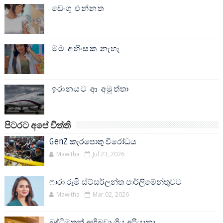
ඩෙංගු එන්නත
මම අහිංසක නැහැ
ඉරානයට ආ අමුත්තා
පිටරට අපේ විත්ති
GenZ කැරපොතු විරෝධය
Mawitha
Jul 23, 2026
ෆාරා රූමි ස්ට්සර්ලන්ත පාර්ලිමේන්තුවට
Mawitha
Mar 02, 2026
බුද්ධිමතුන් අභිබවා ගිය අරියානා