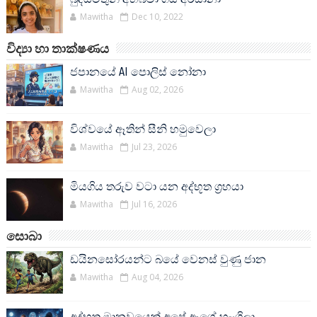
Mawitha
Dec 10, 2022
විද්‍යා හා තාක්ෂණය
ජපානයේ AI පොලිස් නෝනා
Mawitha
Aug 02, 2026
විශ්වයේ ඈතින් සීනි හමුවෙලා
Mawitha
Jul 23, 2026
මියගිය තරුව වටා යන අද්භූත ග්‍රහයා
Mawitha
Jul 16, 2026
සොබා
ඩයිනසෝරයන්ට බයේ වෙනස් වුණු ජාන
Mawitha
Aug 04, 2026
අද්භූත මානවයෙක් අපේ ඇගේ හැංගිලා