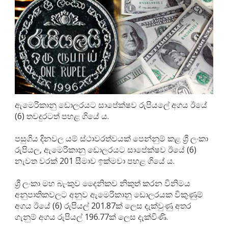
ඇමෙරිකානු ඩොලරයට සාපේක්ෂව රුපියලේ අගය ඊයේ
(6) තවදුරටත් පහළ ගියේ ය.
පසුගිය දිනවල යම් ස්ථාවරත්වයක් පෙන්නුම් කළ ශ්‍රී ලංකා
රුපියල, ඇමෙරිකානු ඩොලරයට සාපේක්ෂව ඊයේ (6)
නැවත වරක් 201 සීමාව ඉක්මවා පහළ ගියේ ය.
ශ්‍රී ලංකා මහ බැංකුව දෛනිකව නිකුත් කරන විනිමය
අනුපාතිකවලට අනුව ඇමෙරිකානු ඩොලරයක විකුණුම්
අගය ඊයේ (6) රුපියල් 201.87ක් ලෙස දැක්වුණු අතර
ගැනුම් අගය රුපියල් 196.77ක් ලෙස දැක්විණි.