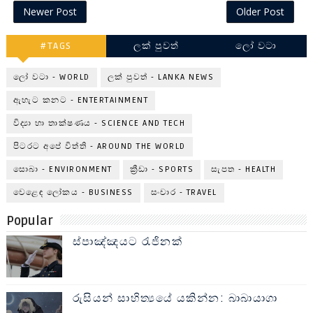
Newer Post
Older Post
#TAGS
ලක් පුවත්
ලෝ වටා
ලෝ වටා - WORLD
ලක් පුවත් - LANKA NEWS
ඇහැට කනට - ENTERTAINMENT
විද්‍යා හා තාක්ෂණය - SCIENCE AND TECH
පිටරට අපේ විත්ති - AROUND THE WORLD
සොබා - ENVIRONMENT
ක්‍රීඩා - SPORTS
සැපත - HEALTH
වෙළෙඳ ලෝකය - BUSINESS
සංචාර - TRAVEL
Popular
ස්පාඤ්ඤයට රැජිනක්
රුසියන් සාහිත්‍යයේ යකින්න: බාබායාගා