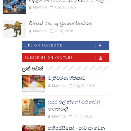
Mawitha
Aug 02, 2026
චීනයේ රජා යැංචුවානෝසෝරස්
Mawitha
Jul 28, 2026
LIKE ON FACEBOOK
SUBSCRIBE ON YOUTUBE
ලක් පුවත්
මැතිවරණ භීතිකාව
Mawitha
Aug 05, 2026
සුපිරි එල් නීනෝ වහිනවද?
පායනවද?
Mawitha
Jun 17, 2026
ඒහිපස්සිකෝ - සාම පා ගමන