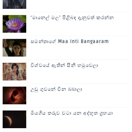
‘මානෙල් මල’ පිළිබඳ දැනුවත් කරන්න
සමන්තාගේ Maa Inti Bangaaram
විශ්වයේ ඈතින් සීනි හමුවෙලා
උඩු ගුවනේ චීන බබාලා
මියගිය තරුව වටා යන අද්භූත ග්‍රහයා