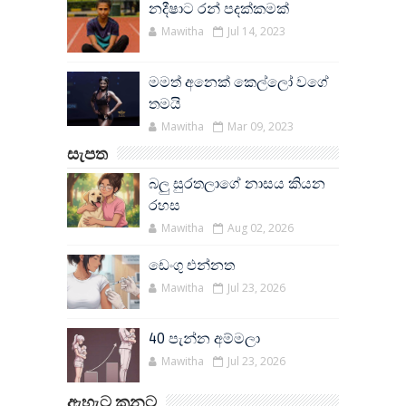
නදීෂාට රන් පදක්කමක්
Mawitha
Jul 14, 2023
මමත් අනෙක් කෙල්ලෝ වගේ
තමයි
Mawitha
Mar 09, 2023
සැපත
බලු සුරතලාගේ නාසය කියන
රහස
Mawitha
Aug 02, 2026
ඩෙංගු එන්නත
Mawitha
Jul 23, 2026
40 පැන්න අම්මලා
Mawitha
Jul 23, 2026
ඇහැට කනට