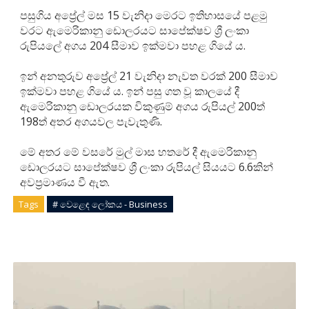
පසුගිය අප්‍රේල් මස 15 වැනිදා මෙරට ඉතිහාසයේ පළමු
වරට ඇමෙරිකානු ඩොලරයට සාපේක්ෂව ශ්‍රී ලංකා
රුපියලේ අගය 204 සීමාව ඉක්මවා පහළ ගියේ ය.
ඉන් අනතුරුව අප්‍රේල් 21 වැනිදා නැවත වරක් 200 සීමාව
ඉක්මවා පහළ ගියේ ය. ඉන් පසු ගත වූ කාලයේ දී
ඇමෙරිකානු ඩොලරයක විකුණුම් අගය රුපියල් 200ත්
198ත් අතර අගයවල පැවැතුණි.
මේ අතර මේ වසරේ මුල් මාස හතරේ දී ඇමෙරිකානු
ඩොලරයට සාපේක්ෂව ශ්‍රී ලංකා රුපියල් සියයට 6.6කින්
අවප්‍රමාණය වී ඇත.
Tags
# වෙළෙඳ ලෝකය - Business