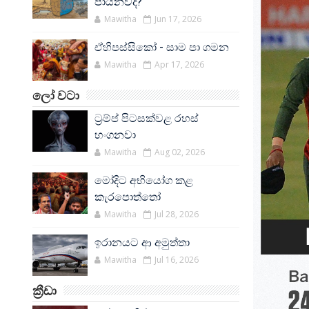
පායනවද?
Mawitha
Jun 17, 2026
ඒහිපස්සිකෝ - සාම පා ගමන
Mawitha
Apr 17, 2026
ලෝ වටා
ට්‍රම්ප් පිටසක්වළ රහස්
හංගනවා
Mawitha
Aug 02, 2026
මෝදිට අභියෝග කළ
කැරපොත්තෝ
Mawitha
Jul 28, 2026
ඉරානයට ආ අමුත්තා
Mawitha
Jul 16, 2026
ක්‍රීඩා