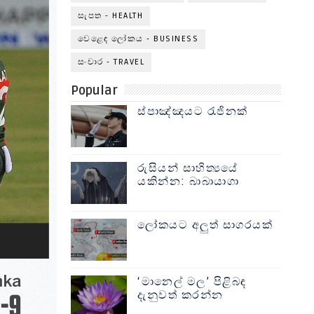
සැපත - HEALTH
වෙළෙඳ ලෝකය - BUSINESS
සංචාර - TRAVEL
Popular
ස්පාඤ්ඤයට රැජිනක්
රුසියන් සාහිත්‍යයේ
යකින්න: බාබායාගා
ලෝකයට අලුත් සාගරයක්
‘මානෙල් මල’ පිළිබඳ
දැනුවත් කරන්න