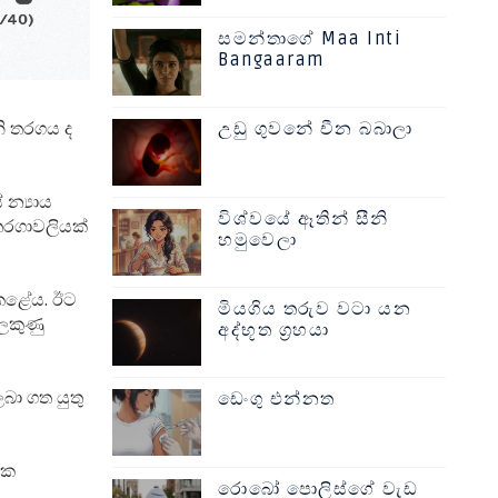
සමන්තාගේ Maa Inti
Bangaaram
නි තරගය ද
උඩු ගුවනේ චීන බබාලා
න්‍යාය
විශ්වයේ ඈතින් සීනි
 තරගාවලියක්
හමුවෙලා
 කළේය. ඊට
මියගිය තරුව වටා යන
 ලකුණු
අද්භූත ග්‍රහයා
බා ගත යුතු
ඩෙංගු එන්නත
රක
රොබෝ පොලිස්ගේ වැඩ