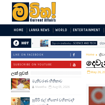
HOME
LANKA NEWS
WORLD
ENTERTAINMENT
Hot
ජපානයේ
විද්‍යා හා තාක්ෂණය - SCIENCE AND TECH
Home
ක්‍රී
LIKE ON FACEBOOK
දෙවැ
SUBSCRIBE ON YOUTUBE
May 26, 2
ලක් පුවත්
මැතිවරණ භීතිකාව
Mawitha
Aug 05, 2026
සුපිරි එල් නීනෝ වහිනවද?