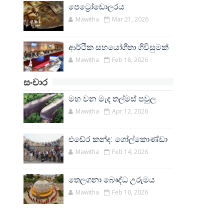
පෙට්‍රෝඩොලරය
Mawitha
Mar 21, 2026
ආර්ථික සහයෝගීතා ගිවිසුමක්
Mawitha
Feb 18, 2026
සංචාර
මහ වන මැද තල්මස් පවුල
Mawitha
Apr 12, 2026
එඬේර කන්ද: ගෝල්කොණ්ඩා
Mawitha
Feb 14, 2026
තෙලගනා බෞද්ධ උරුමය
Mawitha
Feb 10, 2026