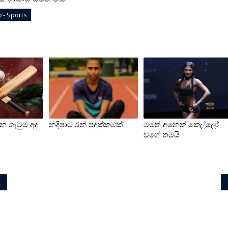
ඩා - Sports
ාන ගැටුම අද
නදීෂාට රන් පදක්කමක්
මමත් අනෙක් කෙල්ලෝ
වගේ තමයි