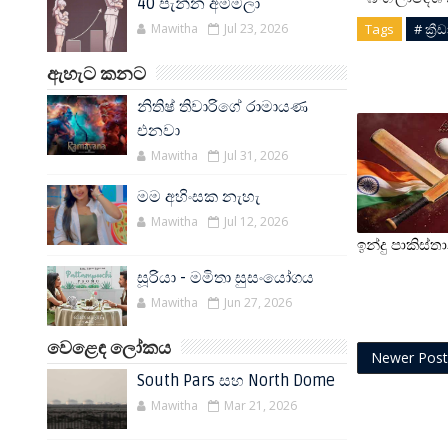
40 පැන්න අම්මලා
Mawitha
Jul 23, 2026
Tags
# ක්‍රී
ඇහැට කනට
නිතිෂ් තිවාරිගේ රාමායණ
එනවා
Mawitha
Jul 31, 2026
මම අහිංසක නැහැ
Mawitha
Jul 12, 2026
ඉන්දු පාකිස්ත
සූරියා - මමිතා සුසංයෝගය
Mawitha
Jun 27, 2026
වෙළෙඳ ලෝකය
Newer Post
South Pars සහ North Dome
Mawitha
Mar 21, 2026