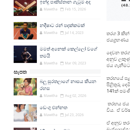
ඉන්දු පාකිස්තාන ගැටුම අද
Mawitha
Feb 15, 2026
නදීෂාට රන් පදක්කමක්
Mawitha
Jul 14, 2023
තරග 3 කින්
ජයග්‍රහණය
මමත් අනෙක් කෙල්ලෝ වගේ
දෙවන තරගය
තමයි
අනුව ලකුණු
Mawitha
Mar 09, 2023
ජය ගැනීමට 
සැපත
තරඟයේ පළම
බලු සුරතලාගේ නාසය කියන
පිළිතුරු දෙ
රහස
141ක් පමණ
Mawitha
Aug 02, 2026
තරඟය ජය ගැ
ඩෙංගු එන්නත
විය. ඒ වර්
Mawitha
Jul 23, 2026
ඒ අනුව තර
බංග්ලාදේශ