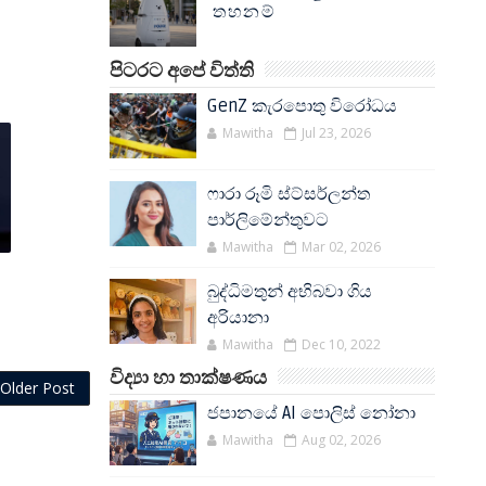
තහනම්
පිටරට අපේ විත්ති
GenZ කැරපොතු විරෝධය
Mawitha
Jul 23, 2026
ෆාරා රූමි ස්ට්සර්ලන්ත
පාර්ලිමේන්තුවට
Mawitha
Mar 02, 2026
බුද්ධිමතුන් අභිබවා ගිය
අරියානා
Mawitha
Dec 10, 2022
විද්‍යා හා තාක්ෂණය
Older Post
ජපානයේ AI පොලිස් නෝනා
Mawitha
Aug 02, 2026