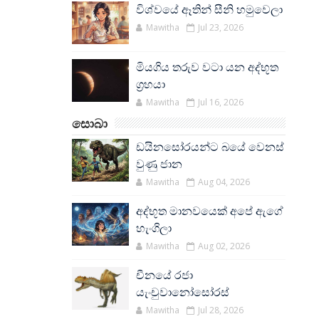
විශ්වයේ ඈතින් සීනි හමුවෙලා
Mawitha
Jul 23, 2026
මියගිය තරුව වටා යන අද්භූත
ග්‍රහයා
Mawitha
Jul 16, 2026
සොබා
ඩයිනසෝරයන්ට බයේ වෙනස්
වුණු ජාන
Mawitha
Aug 04, 2026
අද්භූත මානවයෙක් අපේ ඇගේ
හැංගිලා
Mawitha
Aug 02, 2026
චීනයේ රජා
යැංචුවානෝසෝරස්
Mawitha
Jul 28, 2026