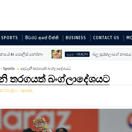
SPORTS
පිටරට අපේ විත්ති
BUSINESS
CONTACT US
M
 AI පොලිස් නෝනා
බලු සුරතලාගේ නාසය කිය
සැපත - HEALTH
ඩා - Sports
දෙවැනි තරගයත් බංග්ලාදේශයට
නි තරගයත් බංග්ලාදේශයට
021
ක්‍රීඩා - Sports,