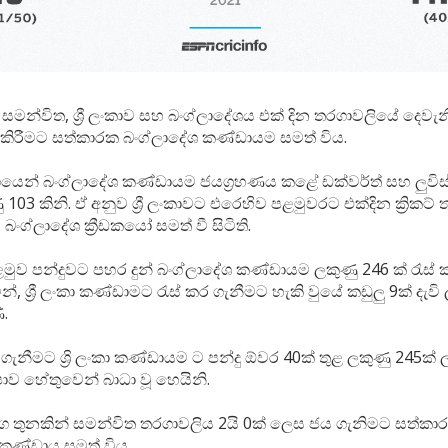
 සමන්විත, ශ්‍රී ලංකාව සහ බංග්ලාදේශය එක් දින තරගාවලියේ දෙවැ
 කිරීමට සත්කාරක බංග්ලාදේශ කණ්ඩායම සමත් විය.
ෙන් බංග්ලාදේශ කණ්ඩායම ජයග්‍රහණය කළේ ඩක්වර්ත් සහ ලුවිස් 
 103 කිනි. ඒ අනුව ශ්‍රී ලංකාවට එරෙහිව පළමුවරට එක්දින ක්‍රිකට්
බංග්ලාදේශ ක්‍රීඩකයෝ සමත් වී සිටිති.
ුව පන්දුවට පහර දුන් බංග්ලාදේශ කණ්ඩායම ලකුණු 246 ක් රැස්
මින්, ශ්‍රී ලංකා කණ්ඩාමට රැස් කර ගැනීමට හැකි වුයේ කඩුලු 9ක් දැවි
ි.
නීමට ශ්‍රි ලංකා කණ්ඩායම ට පන්දු ඕවර 40ක් තුළ ලකුණු 245ක් ල
ෂාව හේතුවෙන් බාධා වූ හෙයිනි.
ග තුනකින් සමන්විත තරගාවලිය 2යි 0ක් ලෙස ජය ගැනිමට සත්කා
 කණ්ඩාය සමත් විය.