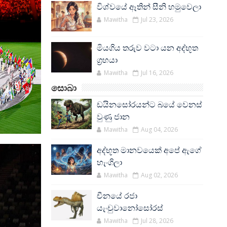
විශ්වයේ ඈතින් සීනි හමුවෙලා
Mawitha
Jul 23, 2026
මියගිය තරුව වටා යන අද්භූත
ග්‍රහයා
Mawitha
Jul 16, 2026
සොබා
ඩයිනසෝරයන්ට බයේ වෙනස්
වුණු ජාන
Mawitha
Aug 04, 2026
අද්භූත මානවයෙක් අපේ ඇගේ
හැංගිලා
Mawitha
Aug 02, 2026
චීනයේ රජා
යැංචුවානෝසෝරස්
Mawitha
Jul 28, 2026