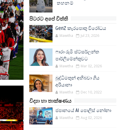
තහනම්
පිටරට අපේ විත්ති
GenZ කැරපොතු විරෝධය
Mawitha
Jul 23, 2026
ෆාරා රූමි ස්ට්සර්ලන්ත
පාර්ලිමේන්තුවට
Mawitha
Mar 02, 2026
බුද්ධිමතුන් අභිබවා ගිය
අරියානා
Mawitha
Dec 10, 2022
විද්‍යා හා තාක්ෂණය
ජපානයේ AI පොලිස් නෝනා
Mawitha
Aug 02, 2026