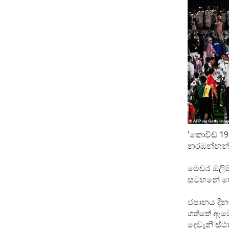
'කොවිඩ් 19
නරඹන්නන් 
මෙවර ඔලිම
සටහනේ තෙව
ජපානය දින
ගත්තේ ඇමෙ
දෙවැනි ස්ථ