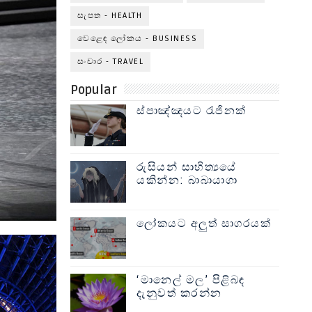
සැපත - HEALTH
වෙළෙඳ ලෝකය - BUSINESS
සංචාර - TRAVEL
Popular
ස්පාඤ්ඤයට රැජිනක්
රුසියන් සාහිත්‍යයේ
යකින්න: බාබායාගා
ලෝකයට අලුත් සාගරයක්
‘මානෙල් මල’ පිළිබඳ
දැනුවත් කරන්න