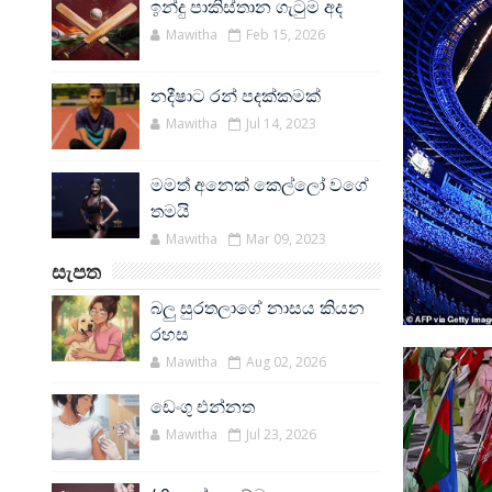
ඉන්දු පාකිස්තාන ගැටුම අද
Mawitha
Feb 15, 2026
නදීෂාට රන් පදක්කමක්
Mawitha
Jul 14, 2023
මමත් අනෙක් කෙල්ලෝ වගේ
තමයි
Mawitha
Mar 09, 2023
සැපත
බලු සුරතලාගේ නාසය කියන
රහස
Mawitha
Aug 02, 2026
ඩෙංගු එන්නත
Mawitha
Jul 23, 2026