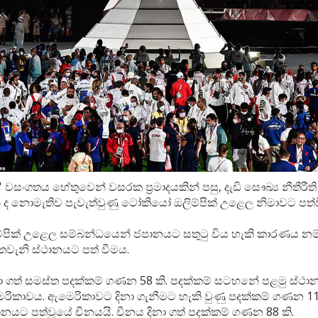
' වසංගතය හේතුවෙන් වසරක ප්‍රමාදයකින් පසු, දැඩි සෞඛ්‍ය නීතීරී
ද නොමැතිව පැවැත්වුණු ටෝකියෝ ඔලිම්පික් උළෙල නිමාවට පත්
්පික් උළෙල සම්බන්ධයෙන් ජපානයට සතුටු විය හැකි කාරණය නම්
ැනි ස්ථානයට පත් වීමය.
ා ගත් සමස්ත පදක්කම් ගණන 58 කි. පදක්කම් සටහනේ පළමු ස්ථාන
රිකාවය. ඇමෙරිකාවට දිනා ගැනීමට හැකි වුණු පදක්කම් ගණන 113
ානයට පත්වූයේ චීනයයි. චීනය දිනා ගත් පදක්කම් ගණන 88 කි.