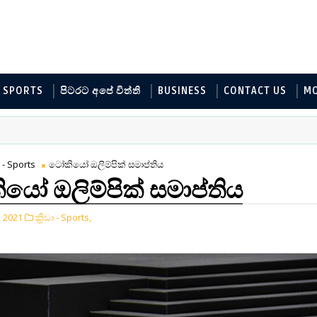
SPORTS
පිටරට අපේ විත්ති
BUSINESS
CONTACT US
M
ඩා - Sports
ටෝකියෝ ඔලිම්පික් සමාප්තිය
යෝ ඔලිම්පික් සමාප්තිය
, 2021
ක්‍රීඩා - Sports,