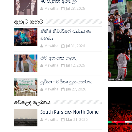
40 පැන්න අම්මලා
Mawitha
Jul 23, 2026
ඇහැට කනට
නිතිෂ් තිවාරිගේ රාමායණ
එනවා
Mawitha
Jul 31, 2026
මම අහිංසක නැහැ
Mawitha
Jul 12, 2026
සූරියා - මමිතා සුසංයෝගය
Mawitha
Jun 27, 2026
වෙළෙඳ ලෝකය
South Pars සහ North Dome
Mawitha
Mar 21, 2026