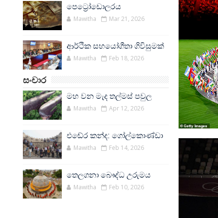
පෙට්‍රෝඩොලරය
Mawitha
Mar 21, 2026
ආර්ථික සහයෝගීතා ගිවිසුමක්
Mawitha
Feb 18, 2026
සංචාර
මහ වන මැද තල්මස් පවුල
Mawitha
Apr 12, 2026
එඬේර කන්ද: ගෝල්කොණ්ඩා
Mawitha
Feb 14, 2026
තෙලගනා බෞද්ධ උරුමය
Mawitha
Feb 10, 2026