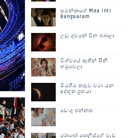
සමන්තාගේ Maa Inti
Bangaaram
උඩු ගුවනේ චීන බබාලා
විශ්වයේ ඈතින් සීනි
හමුවෙලා
මියගිය තරුව වටා යන
අද්භූත ග්‍රහයා
ඩෙංගු එන්නත
රොබෝ පොලිස්ගේ වැඩ