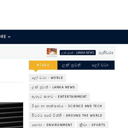
ORE
මැතිවරණ භීතිකාව
ලක් පුවත් - LANKA NEWS
#TAGS
ලක් පුවත්
ලෝ වටා
ලෝ වටා - WORLD
ලක් පුවත් - LANKA NEWS
ඇහැට කනට - ENTERTAINMENT
විද්‍යා හා තාක්ෂණය - SCIENCE AND TECH
පිටරට අපේ විත්ති - AROUND THE WORLD
සොබා - ENVIRONMENT
ක්‍රීඩා - SPORTS