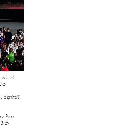
ති යටතේ,
විය.
, පදක්කම්
ය දිනා
 කි.