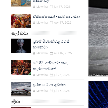
පායනවද?
Mawitha
Jun 17, 2026
ඒහිපස්සිකෝ - සාම පා ගමන
Mawitha
Apr 17, 2026
ලෝ වටා
ට්‍රම්ප් පිටසක්වළ රහස්
හංගනවා
Mawitha
Aug 02, 2026
මෝදිට අභියෝග කළ
කැරපොත්තෝ
Mawitha
Jul 28, 2026
ඉරානයට ආ අමුත්තා
Mawitha
Jul 16, 2026
ක්‍රීඩා