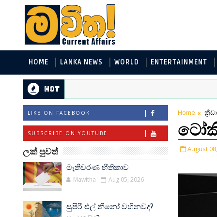
HOME
LANKA NEWS
WORLD
ENTERTAINMENT
Hot
Home
ක්‍රී
LIKE ON FACEBOOK
ටෝකි
SUBSCRIBE ON YOUTUBE
August 08
ලක් පුවත්
මැතිවරණ භීතිකාව
Mawitha
Aug 05, 2026
සුපිරි එල් නීනෝ වහිනවද?