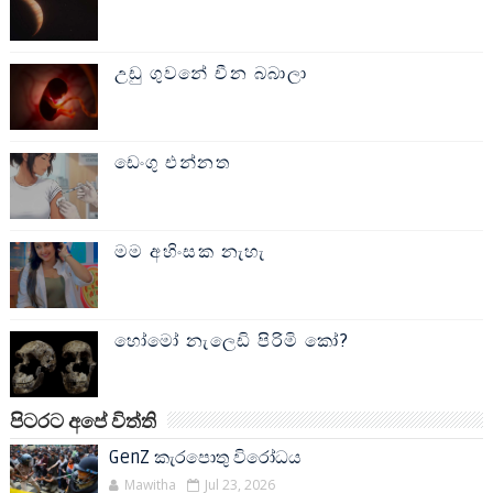
උඩු ගුවනේ චීන බබාලා
ඩෙංගු එන්නත
මම අහිංසක නැහැ
හෝමෝ නැලෙඩි පිරිමි කෝ?
පිටරට අපේ විත්ති
GenZ කැරපොතු විරෝධය
Mawitha
Jul 23, 2026