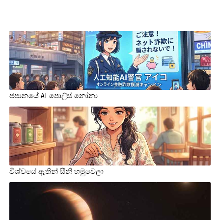
ජපානයේ AI පොලිස් නෝනා
විශ්වයේ ඈතින් සීනි හමුවෙලා