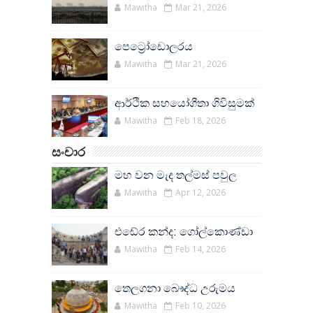
Mawitha
Mar 21, 2026
පෙට්‍රෝඩොලරය
Mawitha
Mar 21, 2026
ආර්ථික සහයෝගීතා ගිවිසුමක්
Mawitha
Feb 18, 2026
සංචාර
මහ වන මැද තල්මස් පවුල
Mawitha
Apr 12, 2026
එඬේර කන්ද: ගෝල්කොණ්ඩා
Mawitha
Feb 14, 2026
තෙලගනා බෞද්ධ උරුමය
Mawitha
Feb 10, 2026