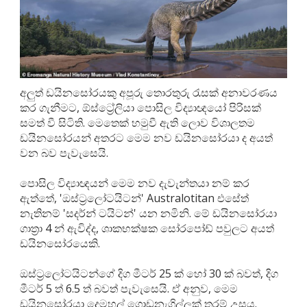
අලුත් ඩයිනසෝරයකු අපූරු තොරතුරු රැසක් අනාවරණය
කර ගැනීමට, ඕස්ට්‍රේලියා පොසිල විද්‍යාඥයෝ පිරිසක්
සමත් වී සිටිති. මෙතෙක් හමුවී ඇති ලොව විශාලතම
ඩයිනසෝරයන් අතරට මෙම නව ඩයිනසෝරයා ද අයත්
වන බව පැවැසෙයි.
පොසිල විද්‍යාඥයන් මෙම නව දැවැන්තයා නම් කර
ඇත්තේ, 'ඔස්ට්‍රලෝටයිටන්' Australotitan එසේත්
නැතිනම් 'සදර්න් ටයිටන්' යන නමිනි. මේ ඩයිනසෝරයා
ගාත්‍රා 4 න් ඇවිද්ද, ශාකභක්ෂක සෝරපෝඩ් පවුලට අයත්
ඩයිනසෝරයෙකි.
ඔස්ට්‍රලෝටයිටන්ගේ දිග මීටර් 25 ක් හෝ 30 ක් බවත්, දිග
මීටර් 5 ත් 6.5 ත් බවත් පැවැසෙයි. ඒ අනුව, මෙම
ඩයිනසෝරයා දෙමහල් ගොඩනැගිල්ලක් තරම් උසය.