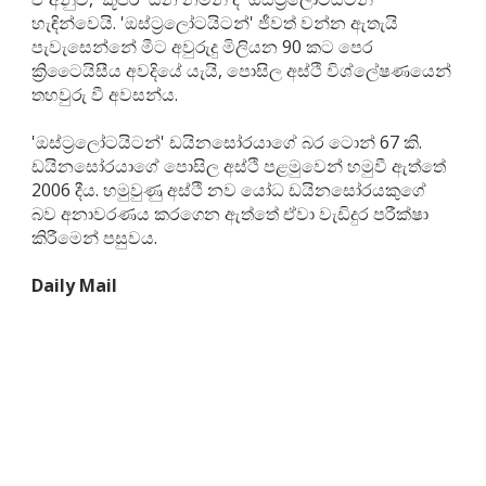
හැඳින්වෙයි. 'ඔස්ට්‍රලෝටයිටන්' ජීවත් වන්න ඇතැයි
පැවැසෙන්නේ මීට අවුරුදු මිලියන 90 කට පෙර
ක්‍රිටෛයිසීය අවදියේ යැයි, පොසිල අස්ථි විශ්ලේෂණයෙන්
තහවුරු වී අවසන්ය.
'ඔස්ට්‍රලෝටයිටන්' ඩයිනසෝරයාගේ බර ටොන් 67 කි.
ඩයිනසෝරයාගේ පොසිල අස්ථි පළමුවෙන් හමුවී ඇත්තේ
2006 දීය. හමුවුණු අස්ථි නව යෝධ ඩයිනසෝරයකුගේ
බව අනාවරණය කරගෙන ඇත්තේ ඒවා වැඩිදුර පරීක්ෂා
කිරීමෙන් පසුවය.
Daily Mail