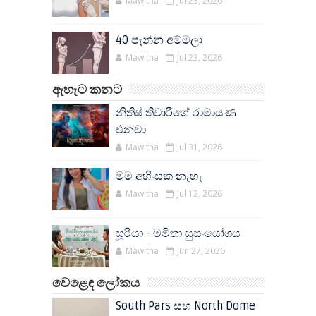
Mawitha
Jul 23, 2026
40 පැන්න අම්මලා
Mawitha
Jul 23, 2026
ඇහැට කනට
නිතිෂ් තිවාරිගේ රාමායණ
එනවා
Mawitha
Jul 31, 2026
මම අහිංසක නැහැ
Mawitha
Jul 12, 2026
සූරියා - මමිතා සුසංයෝගය
Mawitha
Jun 27, 2026
වෙළෙඳ ලෝකය
South Pars සහ North Dome