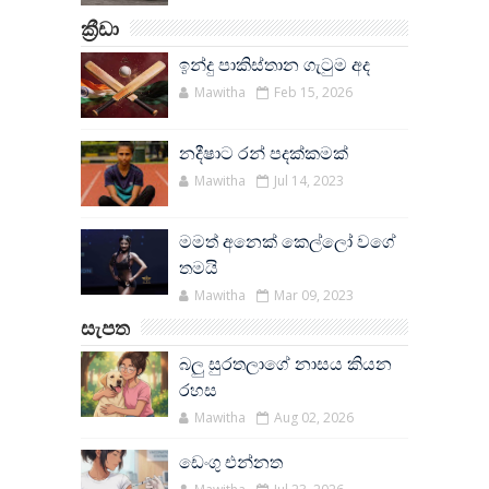
ක්‍රීඩා
ඉන්දු පාකිස්තාන ගැටුම අද
Mawitha
Feb 15, 2026
නදීෂාට රන් පදක්කමක්
Mawitha
Jul 14, 2023
මමත් අනෙක් කෙල්ලෝ වගේ
තමයි
Mawitha
Mar 09, 2023
සැපත
බලු සුරතලාගේ නාසය කියන
රහස
Mawitha
Aug 02, 2026
ඩෙංගු එන්නත