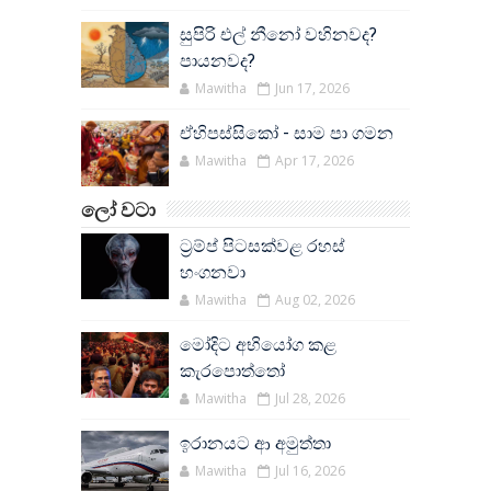
සුපිරි එල් නීනෝ වහිනවද?
පායනවද?
Mawitha
Jun 17, 2026
ඒහිපස්සිකෝ - සාම පා ගමන
Mawitha
Apr 17, 2026
ලෝ වටා
ට්‍රම්ප් පිටසක්වළ රහස්
හංගනවා
Mawitha
Aug 02, 2026
මෝදිට අභියෝග කළ
කැරපොත්තෝ
Mawitha
Jul 28, 2026
ඉරානයට ආ අමුත්තා
Mawitha
Jul 16, 2026