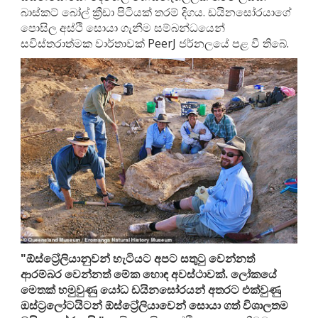
බාස්කට් බෝල් ක්‍රීඩා පිටියක් තරම් දිගය. ඩයිනසෝරයාගේ
පොසිල අස්ථි සොයා ගැනීම සම්බන්ධයෙන්
සවිස්තරාත්මක වාර්තාවක් PeerJ ජර්නලයේ පළ වී තිබේ.
"ඕස්ට්‍රේලියානුවන් හැටියට අපට සතුටු වෙන්නත්
ආරම්බර වෙන්නත් මේක හොඳ අවස්ථාවක්. ලෝකයේ
මෙතක් හමුවුණු යෝධ ඩයිනසෝරයන් අතරට එක්වුණු
ඔස්ට්‍රලෝටයිටන් ඕස්ට්‍රේලියාවෙන් සොයා ගත් විශාලතම