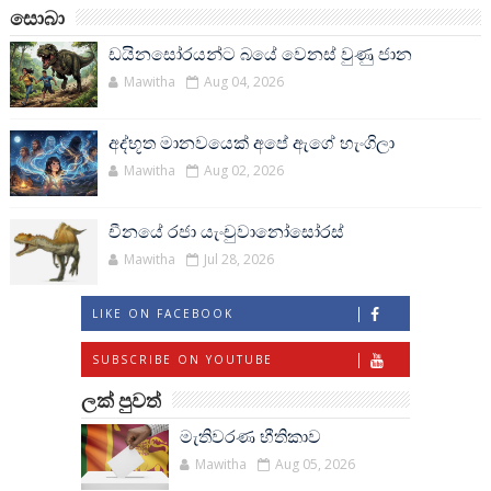
සොබා
ඩයිනසෝරයන්ට බයේ වෙනස් වුණු ජාන
Mawitha
Aug 04, 2026
අද්භූත මානවයෙක් අපේ ඇගේ හැංගිලා
Mawitha
Aug 02, 2026
චීනයේ රජා යැංචුවානෝසෝරස්
Mawitha
Jul 28, 2026
LIKE ON FACEBOOK
SUBSCRIBE ON YOUTUBE
ලක් පුවත්
මැතිවරණ භීතිකාව
Mawitha
Aug 05, 2026