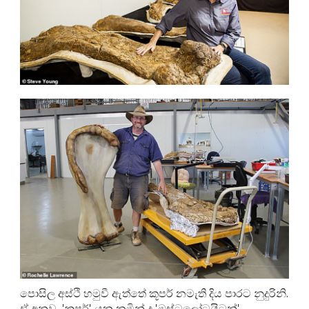
පොසිල අස්ථි හමුවී ඇත්තේ කූපර් නමැති දිය පාරට නුදුරිනි.
ඒ අනුව, 'කූපර්' යන නමින් ද 'ඔස්ට්‍රලෝටයිටන්'