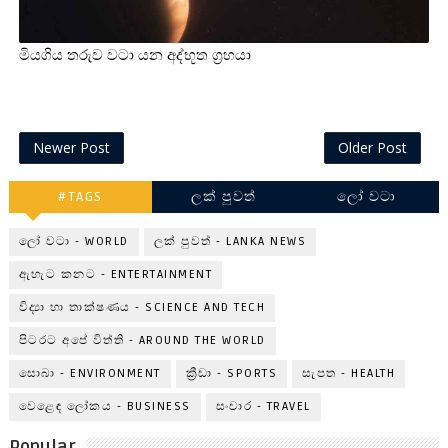
මියගිය තරුව වටා යන අද්භූත ග්‍රහයා
Newer Post
Older Post
#TAGS
ලක් පුවත්
ලෝ වටා
ලෝ වටා - WORLD
ලක් පුවත් - LANKA NEWS
ඇහැට කනට - ENTERTAINMENT
විද්‍යා හා තාක්ෂණය - SCIENCE AND TECH
පිටරට අපේ විත්ති - AROUND THE WORLD
සොබා - ENVIRONMENT
ක්‍රීඩා - SPORTS
සැපත - HEALTH
වෙළෙඳ ලෝකය - BUSINESS
සංචාර - TRAVEL
Popular