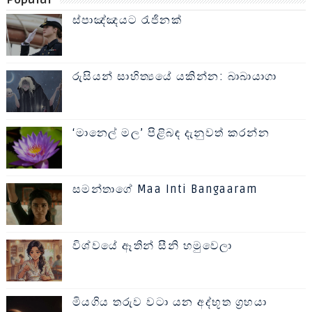
ස්පාඤ්ඤයට රැජිනක්
රුසියන් සාහිත්‍යයේ යකින්න: බාබායාගා
‘මානෙල් මල’ පිළිබඳ දැනුවත් කරන්න
සමන්තාගේ Maa Inti Bangaaram
විශ්වයේ ඈතින් සීනි හමුවෙලා
මියගිය තරුව වටා යන අද්භූත ග්‍රහයා