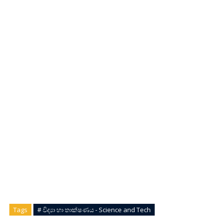
Tags
# විද්‍යා හා තාක්ෂණය - Science and Tech