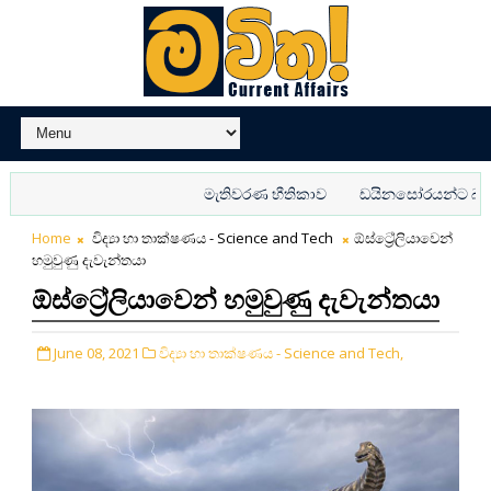
මැතිවරණ භීතිකාව
ඩයිනසෝරයන්ට බයේ වෙනස
Home
විද්‍යා හා තාක්ෂණය - Science and Tech
ඕස්ට්‍රේලියාවෙන්
හමුවුණු දැවැන්තයා
ඕස්ට්‍රේලියාවෙන් හමුවුණු දැවැන්තයා
June 08, 2021
විද්‍යා හා තාක්ෂණය - Science and Tech,