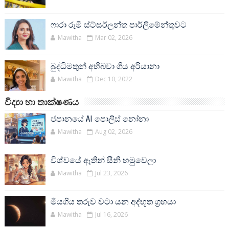
ෆාරා රූමි ස්ට්සර්ලන්ත පාර්ලිමේන්තුවට
Mawitha
Mar 02, 2026
බුද්ධිමතුන් අභිබවා ගිය අරියානා
Mawitha
Dec 10, 2022
විද්‍යා හා තාක්ෂණය
ජපානයේ AI පොලිස් නෝනා
Mawitha
Aug 02, 2026
විශ්වයේ ඈතින් සීනි හමුවෙලා
Mawitha
Jul 23, 2026
මියගිය තරුව වටා යන අද්භූත ග්‍රහයා
Mawitha
Jul 16, 2026