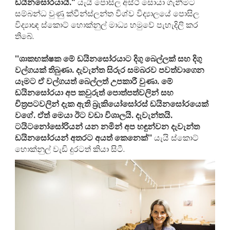
ඩයිනසෝරයායි."
යැයි පොසිල අස්ථි සොයා ගැනීමට
සම්බන්ධ වුණු ක්වීන්ස්ලන්ත විශ්ව විද්‍යාලයේ පොසිල
විද්‍යාඥ ස්කොට් හොක්නුල් මාධ්‍ය හමුවේ පැහැදිලි කර
තිබේ.
''ශාකභක්ෂක මේ ඩයිනසෝරයාට දිගු බෙල්ලක් සහ දිගු
වල්ගයක් තිබුණා. දැවැන්ත සිරුර සමබරව පවත්වාගෙන
යෑමට ඒ වල්ගයත් බෙල්ලත් උපකාරී වුණා. මේ
ඩයිනසෝරයා අප කවුරුත් පොත්පත්වලින් සහ
චිත්‍රපටවලින් දැක ඇති බ්‍රැකියෝසෝරස් ඩයිනසෝරයෙක්
වගේ. ඒත් මෙයා ඊට වඩා විශාලයි. දැවැන්තයි.
ටයිටනෝසෝරියන් යන නමින් අප හඳුන්වන දැවැන්ත
ඩයිනසෝරයන් අතරට අයත් කෙනෙක්''
යැයි ස්කොට්
හොක්නුල් වැඩි දුරටත් කියා සිටී.